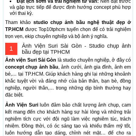
Đặt lịch sớm và trải nghiệm tư vấn:
Nên đặt trước
và gặp trực tiếp để được định hướng concept phù hợp
với thai kỳ.
Tham khảo
studio chụp ảnh bầu nghệ thuật đẹp ở
TP.HCM
được Top10tphcm tuyển chọn để có trải nghiệm
trọn vẹn, ekip chuyên nghiệp và bộ ảnh ý nghĩa.
Ảnh Viện Suri Sài Gòn - Studio chụp ảnh
1
bầu đẹp tại TPHCM
Ảnh viện Suri Sài Gòn
là studio chuyên nghiệp, ở đây có
concept chụp ảnh bầu
, ảnh cưới, ảnh gia đình, ảnh em
bé,… tại TP.HCM. Giúp khách hàng ghi lại những khoảnh
khắc tuyệt vời và đáng nhớ của bản thân, bạn bè, đồng
nghiệp, người thân,… trong những dịp bình thường hay
đặc biệt.
Ảnh Viện Suri
luôn đảm bảo chất lượng ảnh chụp, cam
kết mang đến cho khách hàng sự hài lòng và những trải
nghiệm tích cực với đội ngũ làm việc nghiêm túc, trách
nhiệm. Đồng thời, có óc sáng tạo và khiếu thẩm mỹ tốt,
luôn hướng dẫn tạo dáng, chỉnh nét mặt… để cho ra