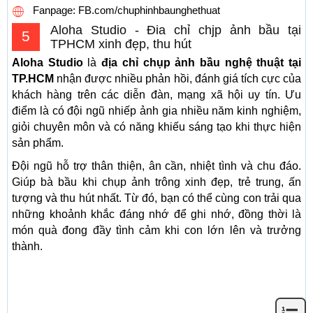
Fanpage: FB.com/chuphinhbaunghethuat
Aloha Studio - Đia chỉ chjp ảnh bầu tại
5
TPHCM xinh đẹp, thu hút
Aloha Studio
là
địa chỉ
chụp ảnh bầu nghệ thuật tại
TP.HCM
nhận được nhiều phản hồi, đánh giá tích cực của
khách hàng trên các diễn đàn, mạng xã hội uy tín. Ưu
điểm là có đội ngũ nhiếp ảnh gia nhiều năm kinh nghiệm,
giỏi chuyên môn và có năng khiếu sáng tạo khi thực hiện
sản phẩm.
Đội ngũ hỗ trợ thân thiện, ân cần, nhiệt tình và chu đáo.
Giúp bà bầu khi chụp ảnh trông xinh đẹp, trẻ trung, ấn
tượng và thu hút nhất. Từ đó, bạn có thể cùng con trải qua
những khoảnh khắc đáng nhớ để ghi nhớ, đồng thời là
món quà đong đầy tình cảm khi con lớn lên và trưởng
thành.