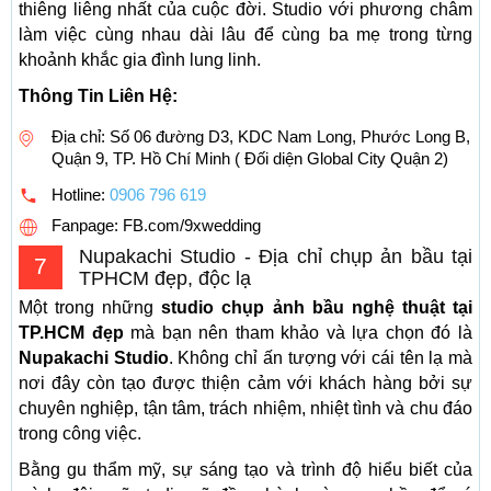
thiêng liêng nhất của cuộc đời. Studio với phương châm
làm việc cùng nhau dài lâu để cùng ba mẹ trong từng
khoảnh khắc gia đình lung linh.
Thông Tin Liên Hệ:
Địa chỉ: Số 06 đường D3, KDC Nam Long, Phước Long B,
Quận 9, TP. Hồ Chí Minh ( Đối diện Global City Quận 2)
Hotline:
0906 796 619
Fanpage: FB.com/9xwedding
Nupakachi Studio - Địa chỉ chụp ản bầu tại
7
TPHCM đẹp, độc lạ
Một trong những
studio chụp ảnh bầu nghệ thuật tại
TP.HCM đẹp
mà bạn nên tham khảo và lựa chọn đó là
Nupakachi Studio
. Không chỉ ấn tượng với cái tên lạ mà
nơi đây còn tạo được thiện cảm với khách hàng bởi sự
chuyên nghiệp, tận tâm, trách nhiệm, nhiệt tình và chu đáo
trong công việc.
Bằng gu thẩm mỹ, sự sáng tạo và trình độ hiểu biết của