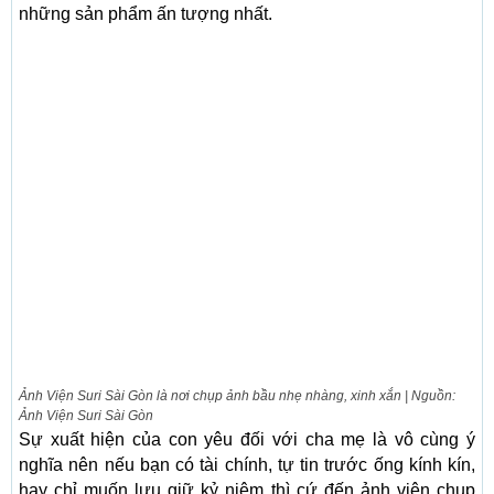
những sản phẩm ấn tượng nhất.
Ảnh Viện Suri Sài Gòn là nơi chụp ảnh bầu nhẹ nhàng, xinh xắn | Nguồn:
Ảnh Viện Suri Sài Gòn
Sự xuất hiện của con yêu đối với cha mẹ là vô cùng ý
nghĩa nên nếu bạn có tài chính, tự tin trước ống kính kín,
hay chỉ muốn lưu giữ kỷ niệm thì cứ đến ảnh viện chụp