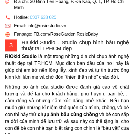
Địa chỉ: 30 Đinh Tiên Hoàng, P. Đa Kao, Q. 1, TP. Hồ Chí
Minh
Hotline:
0907 638 029
Email:
info@rosiestudio.vn
Fanpage: FB.com/RoseGarden.RosieBaby
RIOkid Studio - Studio chụp hình bầu nghệ
3
thuật tại TPHCM đẹp
RIOkid Studio
là một trong những địa chỉ chụp ảnh nghệ
thuật đẹp tại TP.HCM. Mục đích ban đầu của nơi này là
giúp chị em trở nên lộng lẫy, xinh đẹp và tự tin trước ống
kính khi làm mẹ và chờ đón “thiên thần nhỏ” chào đời.
Những bộ ảnh của studio được đánh giá cao về chất
lượng và để lại cho khách hàng, phụ huynh, bạn bè,…
cảm động và những cảm xúc đáng nhớ khác. Nếu bạn
muốn giữ những kỉ niệm khó quên của mình, chồng, và bé
con thì hãy thử
chụp ảnh bầu cùng chồng
và bé con sắp
ra đời của mình để lưu trữ và sau này có thể tặng lại cho
con để bé con nhà bạn biết rằng con chính là “báu vật” của