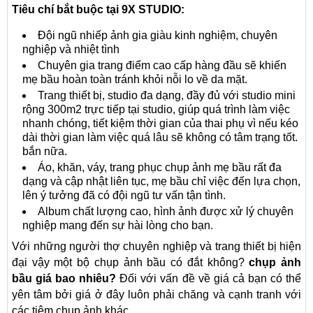
Tiêu chí bắt buộc tại 9X STUDIO:
Đội ngũ nhiếp ảnh gia giàu kinh nghiệm, chuyên
nghiệp và nhiệt tình
Chuyên gia trang điểm cao cấp hàng đầu sẽ khiến
mẹ bầu hoàn toàn tránh khỏi nỗi lo về da mặt.
Trang thiết bị, studio đa dạng, đầy đủ với studio mini
rộng 300m2 trực tiếp tại studio, giúp quá trình làm việc
nhanh chóng, tiết kiệm thời gian của thai phụ vì nếu kéo
dài thời gian làm việc quá lâu sẽ không có tâm trạng tốt.
bắn nữa.
Áo, khăn, váy, trang phục chụp ảnh mẹ bầu rất đa
dạng và cập nhật liên tục, mẹ bầu chỉ việc đến lựa chọn,
lên ý tưởng đã có đội ngũ tư vấn tận tình.
Album chất lượng cao, hình ảnh được xử lý chuyên
nghiệp mang đến sự hài lòng cho bạn.
Với những người thợ chuyên nghiệp và trang thiết bị hiện
đại vậy một bộ chụp ảnh bầu có đắt không?
chụp ảnh
bầu giá bao nhiêu?
Đối với vấn đề về giá cả bạn có thể
yên tâm bởi giá ở đây luôn phải chăng và cạnh tranh với
các tiệm chụp ảnh khác.