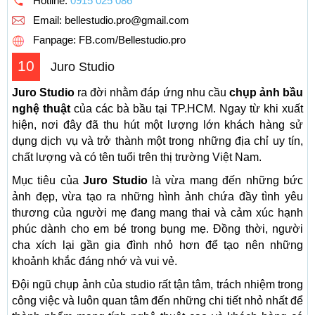
Hotline:
0915 025 086
Email:
bellestudio.pro@gmail.com
Fanpage: FB.com/Bellestudio.pro
10
Juro Studio
Juro Studio
ra đời nhằm đáp ứng nhu cầu
chụp ảnh bầu
nghệ thuật
của các bà bầu tại TP.HCM. Ngay từ khi xuất
hiện, nơi đây đã thu hút một lượng lớn khách hàng sử
dụng dịch vụ và trở thành một trong những địa chỉ uy tín,
chất lượng và có tên tuổi trên thị trường Việt Nam.
Mục tiêu của
Juro Studio
là vừa mang đến những bức
ảnh đẹp, vừa tạo ra những hình ảnh chứa đầy tình yêu
thương của người mẹ đang mang thai và cảm xúc hạnh
phúc dành cho em bé trong bụng mẹ. Đồng thời, người
cha xích lại gần gia đình nhỏ hơn để tạo nên những
khoảnh khắc đáng nhớ và vui vẻ.
Đội ngũ chụp ảnh của studio rất tận tâm, trách nhiệm trong
công việc và luôn quan tâm đến những chi tiết nhỏ nhất để