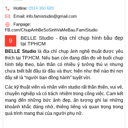
Hotline:
0914 360 689
Email:
info.famistudio@gmail.com
Fanpage:
FB.com/ChupAnhBeSoSinhVaMeBau.FamiStudio
BELLE Studio - Địa chỉ chụp hình bầu đẹp
9
tại TPHCM
BELLE Studio
là địa chỉ chụp ảnh nghệ thuật được yêu
thích tại TP.HCM. Nếu bạn còn đang đắn đo về buổi chụp
hình tiếp theo, bản thân có nhiều ý tưởng thú vị nhưng
chưa biết bắt đầu từ đâu và thực hiện như thế nào thì nơi
đây sẽ là “người bạn đồng hành” tuyệt vời.
Các kỹ thuật viên và nhân viên studio rất thân thiện, vui vẻ,
chuyên nghiệp và có trách nhiệm trong công việc. Cam kết
mang đến những bức ảnh đẹp, ấn tượng ghi lại những
khoảnh khắc đáng nhớ, thiêng liêng và quan trọng trong
quá trình mang thai của người phụ nữ.