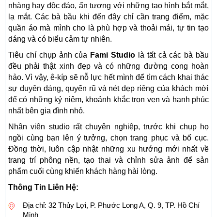
nhàng hay độc đáo, ấn tượng với những tạo hình bắt mắt,
lạ mắt. Các bà bầu khi đến đây chỉ cần trang điểm, mặc
quần áo mà mình cho là phù hợp và thoải mái, tự tin tạo
dáng và có biểu cảm tự nhiên.
Tiêu chí chụp ảnh của
Fami Studio
là tất cả các bà bầu
đều phải thật xinh đẹp và có những đường cong hoàn
hảo. Vì vậy, ê-kíp sẽ nỗ lực hết mình để tìm cách khai thác
sự duyên dáng, quyến rũ và nét đẹp riêng của khách mời
để có những kỷ niệm, khoảnh khắc trọn vẹn và hạnh phúc
nhất bên gia đình nhỏ.
Nhân viên studio rất chuyên nghiệp, trước khi chụp họ
ngồi cùng bạn lên ý tưởng, chọn trang phục và bố cục.
Đồng thời, luôn cập nhật những xu hướng mới nhất về
trang trí phông nền, tạo thai và chỉnh sửa ảnh để sản
phẩm cuối cùng khiến khách hàng hài lòng.
Thông Tin Liên Hệ:
Địa chỉ: 32 Thủy Lợi, P. Phước Long A, Q. 9, TP. Hồ Chí
Minh