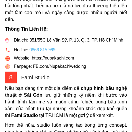
hài lòng nhất. Tiến xa hơn là nỗ lực đưa thương hiệu lên
một tầm cao mới và ngày càng được nhiều người biết
đến.
Thông Tin Liên Hệ:
Địa chỉ: 351/55C Lê Văn Sỹ, P. 13, Q. 3, TP. Hồ Chí Minh
Hotline:
0866 815 999
Website: https://nupakachi.com
Fanpage: FB.com/Nupakachiwedding
8
Fami Studio
Nếu bạn đang tìm một địa điểm để
chụp hình bầu nghệ
thuật ở Sài Gòn
lưu giữ những kỷ niệm khi bước vào
hành trình làm mẹ và muốn cùng “chiếc bụng bầu xinh
xắn” của mình lưu lại những khoảnh khắc đẹp khó quên
thì
Fami Studio
tại TP.HCM là một gợi ý để xem xét.
Hơn thế nữa, studio luôn sáng tạo trong từng concept,
giúp bạn không chỉ có được những bức ảnh đẹp mà còn