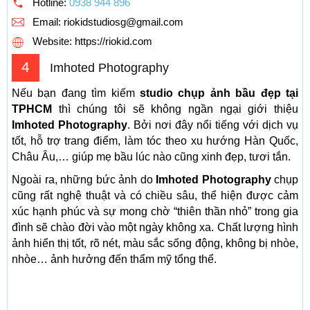
Hotline:
0938 944 896
Email:
riokidstudiosg@gmail.com
Website: https://riokid.com
4
Imhoted Photography
Nếu bạn đang tìm kiếm
studio chụp ảnh bầu đẹp tại
TPHCM
thì chúng tôi sẽ không ngần ngại giới thiệu
Imhoted Photography
. Bởi nơi đây nổi tiếng với dịch vụ
tốt, hỗ trợ trang điểm, làm tóc theo xu hướng Hàn Quốc,
Châu Âu,… giúp mẹ bầu lúc nào cũng xinh đẹp, tươi tắn.
Ngoài ra, những bức ảnh do
Imhoted Photography
chụp
cũng rất nghệ thuật và có chiều sâu, thể hiện được cảm
xúc hạnh phúc và sự mong chờ “thiên thần nhỏ” trong gia
đình sẽ chào đời vào một ngày không xa. Chất lượng hình
ảnh hiển thị tốt, rõ nét, màu sắc sống động, không bị nhòe,
nhòe… ảnh hưởng đến thẩm mỹ tổng thể.