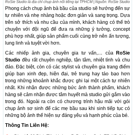
RoSie Studio là địa chỉ chụp ảnh nổi tiếng tại TPHCM | Nguồn: RoSie Studio
Phong cách chụp ảnh bà bầu của studio sẽ hướng đến sự
tự nhiên và nhẹ nhàng hoặc đơn giản và sang trọng. Dựa
trên sở thích và nhu cầu của mình, khách hàng có thể trò
chuyện với đội ngũ để đưa ra những ý tưởng, concept
phù hợp nhất, giúp sản phẩm cuối cùng trở nên ấn tượng,
lung linh và tuyệt vời hơn.
Các nhiếp ảnh gia, chuyên gia tư vấn,… của
RoSie
Studio
đều rất chuyên nghiệp, tận tâm, nhiệt tình và chu
đáo. Đặc biệt, còn có các stylist và chuyên gia trang điểm
giúp bạn xinh đẹp, hiện đại, trẻ trung hay táo bạo hơn
trong những khoảnh khắc được ghi lại một cách tự nhiên
nhất. Khi nhận được những bức ảnh thành phẩm, khách
hàng sẽ cảm nhận được tâm huyết mà studio gửi gắm vào
trong đó. Ngoài ra còn có chương trình hậu mãi với gói
chụp ảnh sơ sinh để các mẹ bầu sau khi sinh tiếp tục có
những bộ ảnh thể hiện sự đáng yêu và hạnh phúc của bé.
Thông Tin Liên Hệ: