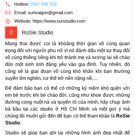
Hotline:
0987 998 558
Email:
surisaigon@gmail.com
Website: https://www.suristudio.com
2
RoSie Studio
Mang thai được coi là khoảng thời gian vô cùng quan
trọng đối với người phụ nữ vì nó đánh dấu một sự thay đổi
vô cùng thiêng liêng khi trở thành mẹ và tương lai sẽ chào
đón một sinh linh đáng yêu vào gia đình. Tuy nhiên, đó
cũng sẽ là giai đoạn vô cùng khó khăn khi bạn thường
xuyên ốm nghén, cơ thể trở nên nặng nề,…
Để đảm bảo bạn có thể có những kỷ niệm khó quên với
em bé trước khi bé chào đời, cũng như khoe được những
đường cong nuột nà và quyến rũ của mình, hãy chụp ảnh
bà bầu tại các studio ở Hồ Chí Minh và một gợi ý mà
chúng tôi muốn gửi đến để bạn có thể tham khảo là
RoSie
Studio
.
Studio sẽ giúp bạn ghi lại những hình ảnh đẹp nhất để