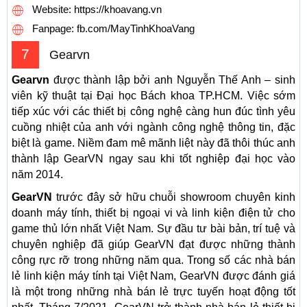
Website: https://khoavang.vn
Fanpage: fb.com/MayTinhKhoaVang
7
Gearvn
Gearvn
được thành lập bởi anh Nguyễn Thế Anh – sinh
viên kỹ thuật tại Đại học Bách khoa TP.HCM. Việc sớm
tiếp xúc với các thiết bị công nghệ càng hun đúc tình yêu
cuồng nhiệt của anh với ngành công nghệ thông tin, đặc
biệt là game. Niềm đam mê mãnh liệt này đã thôi thúc anh
thành lập GearVN ngay sau khi tốt nghiệp đại học vào
năm 2014.
GearVN
trước đây sở hữu chuỗi showroom chuyên kinh
doanh máy tính, thiết bị ngoại vi và linh kiện điện tử cho
game thủ lớn nhất Việt Nam. Sự đầu tư bài bản, trí tuệ và
chuyên nghiệp đã giúp GearVN đạt được những thành
công rực rỡ trong những năm qua. Trong số các nhà bán
lẻ linh kiện máy tính tại Việt Nam, GearVN được đánh giá
là một trong những nhà bán lẻ trực tuyến hoạt động tốt