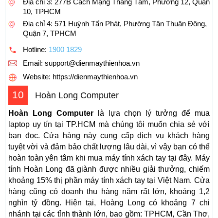
Địa chỉ 3: 277B Cách Mạng Tháng Tám, Phường 12, Quận
10, TPHCM
Địa chỉ 4: 571 Huỳnh Tấn Phát, Phường Tân Thuận Đông,
Quận 7, TPHCM
Hotline:
1900 1829
Email:
support@dienmaythienhoa.vn
Website: https://dienmaythienhoa.vn
10
Hoàn Long Computer
Hoàn Long Computer
là lựa chọn lý tưởng để mua
laptop uy tín tại TP.HCM mà chúng tôi muốn chia sẻ với
bạn đọc. Cửa hàng này cung cấp dịch vụ khách hàng
tuyệt vời và đảm bảo chất lượng lâu dài, vì vậy bạn có thể
hoàn toàn yên tâm khi mua máy tính xách tay tại đây. Máy
tính Hoàn Long đã giành được nhiều giải thưởng, chiếm
khoảng 15% thị phần máy tính xách tay tại Việt Nam. Cửa
hàng cũng có doanh thu hàng năm rất lớn, khoảng 1,2
nghìn tỷ đồng. Hiện tại, Hoàng Long có khoảng 7 chi
nhánh tại các tỉnh thành lớn, bao gồm: TPHCM, Cần Thơ,