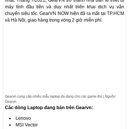
nhất. Tháng 7/2021, GearVN trở thành nhà bán lẻ thiết bị
máy tính đầu tiên và duy nhất triển khai dịch vụ vận
chuyển siêu tốc. GearVN NOW hiện đã ra mắt tại TP.HCM
và Hà Nội, giao hàng trong vòng 2 giờ miễn phí.
Gearvn cung cấp nhiều mẫu laptop đa dạng cho các game thủ | Nguồn:
Gearvn
Các dòng Laptop đang bán trên Gearvn:
Lenovo
MSI Vector