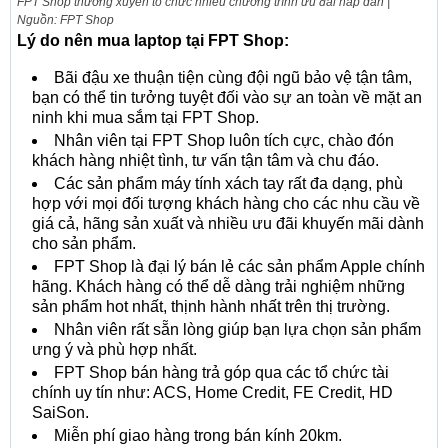
FPT Shop thường xuyên tổ chức nhiều chương trình ưu đãi hấp dẫn |
Nguồn: FPT Shop
Lý do nên mua laptop tại FPT Shop:
Bãi đậu xe thuận tiện cùng đội ngũ bảo vệ tận tâm,
bạn có thể tin tưởng tuyệt đối vào sự an toàn về mặt an
ninh khi mua sắm tại FPT Shop.
Nhân viên tại FPT Shop luôn tích cực, chào đón
khách hàng nhiệt tình, tư vấn tận tâm và chu đáo.
Các sản phẩm máy tính xách tay rất đa dạng, phù
hợp với mọi đối tượng khách hàng cho các nhu cầu về
giá cả, hãng sản xuất và nhiều ưu đãi khuyến mãi dành
cho sản phẩm.
FPT Shop là đại lý bán lẻ các sản phẩm Apple chính
hãng. Khách hàng có thể dễ dàng trải nghiệm những
sản phẩm hot nhất, thịnh hành nhất trên thị trường.
Nhân viên rất sẵn lòng giúp bạn lựa chọn sản phẩm
ưng ý và phù hợp nhất.
FPT Shop bán hàng trả góp qua các tổ chức tài
chính uy tín như: ACS, Home Credit, FE Credit, HD
SaiSon.
Miễn phí giao hàng trong bán kính 20km.