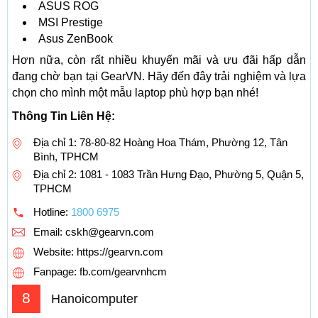
ASUS ROG
MSI Prestige
Asus ZenBook
Hơn nữa, còn rất nhiều khuyến mãi và ưu đãi hấp dẫn
đang chờ bạn tại GearVN. Hãy đến đây trải nghiệm và lựa
chọn cho mình một mẫu laptop phù hợp bạn nhé!
Thông Tin Liên Hệ:
Địa chỉ 1: 78-80-82 Hoàng Hoa Thám, Phường 12, Tân
Bình, TPHCM
Địa chỉ 2: 1081 - 1083 Trần Hưng Đạo, Phường 5, Quận 5,
TPHCM
Hotline:
1800 6975
Email:
cskh@gearvn.com
Website: https://gearvn.com
Fanpage: fb.com/gearvnhcm
8
Hanoicomputer