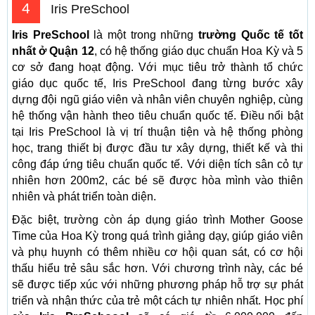
4
Iris PreSchool
Iris PreSchool
là một trong những
trường Quốc tế tốt
nhất ở Quận 12
, có hệ thống giáo dục chuẩn Hoa Kỳ và 5
cơ sở đang hoạt động. Với mục tiêu trở thành tổ chức
giáo dục quốc tế, Iris PreSchool đang từng bước xây
dựng đội ngũ giáo viên và nhân viên chuyên nghiệp, cùng
hệ thống vận hành theo tiêu chuẩn quốc tế. Điều nổi bật
tại Iris PreSchool là vị trí thuận tiện và hệ thống phòng
học, trang thiết bị được đầu tư xây dựng, thiết kế và thi
công đáp ứng tiêu chuẩn quốc tế. Với diện tích sân cỏ tự
nhiên hơn 200m2, các bé sẽ được hòa mình vào thiên
nhiên và phát triển toàn diện.
Đặc biệt, trường còn áp dụng giáo trình Mother Goose
Time của Hoa Kỳ trong quá trình giảng dạy, giúp giáo viên
và phụ huynh có thêm nhiều cơ hội quan sát, có cơ hội
thấu hiểu trẻ sâu sắc hơn. Với chương trình này, các bé
sẽ được tiếp xúc với những phương pháp hỗ trợ sự phát
triển và nhận thức của trẻ một cách tự nhiên nhất. Học phí