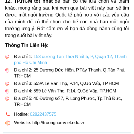
12, TP.HCM tốt nhất
để bạn có thể lựa chọn và tham
khảo, mong rằng sau khi xem qua bài viết này bạn sẽ tìm
được một ngôi trường Quốc tế phù hợp với các yêu cầu
của mình để có thể chọn cho bé con nhà bạn một ngôi
trường ưng ý. Rất cảm ơn vì bạn đã đồng hành cùng tôi
trong suốt bài viết này.
Thông Tin Liên Hệ:
Địa chỉ 1:
153 đường Tân Thới Nhất 5, P, Quận 12, Thành
phố Hồ Chí Minh
Địa chỉ 2: 25 Dương Đức Hiền, P.Tây Thạnh, Q.Tân Phú,
TP.HCM
Địa chỉ 3: 599A Lê Văn Thọ, P.14, Q.Gò Vấp, TP.HCM
Địa chỉ 4: 599 Lê Văn Thọ, P.14, Q.Gò Vấp, TP.HCM
Địa chỉ 5: 40 Đường số 7, P. Long Phước, Tp.Thủ Đức,
TP.HCM
Hotline:
02822437575
Website: http://truongnamviet.edu.vn