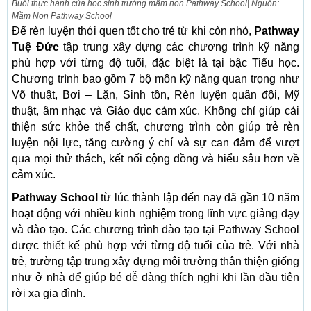
Buổi thực hành của học sinh trường mầm non Pathway School| Nguồn:
Mầm Non Pathway School
Để rèn luyện thói quen tốt cho trẻ từ khi còn nhỏ,
Pathway
Tuệ Đức
tập trung xây dựng các chương trình kỹ năng
phù hợp với từng độ tuổi, đặc biệt là tại bậc Tiểu học.
Chương trình bao gồm 7 bộ môn kỹ năng quan trọng như
Võ thuật, Bơi – Lặn, Sinh tồn, Rèn luyện quân đội, Mỹ
thuật, âm nhạc và Giáo dục cảm xúc. Không chỉ giúp cải
thiện sức khỏe thể chất, chương trình còn giúp trẻ rèn
luyện nội lực, tăng cường ý chí và sự can đảm để vượt
qua mọi thử thách, kết nối cộng đồng và hiểu sâu hơn về
cảm xúc.
Pathway School
từ lúc thành lập đến nay đã gần 10 năm
hoạt động với nhiều kinh nghiệm trong lĩnh vực giảng dạy
và đào tạo. Các chương trình đào tạo tại Pathway School
được thiết kế phù hợp với từng độ tuổi của trẻ. Với nhà
trẻ, trường tập trung xây dựng môi trường thân thiện giống
như ở nhà để giúp bé dễ dàng thích nghi khi lần đầu tiên
rời xa gia đình.