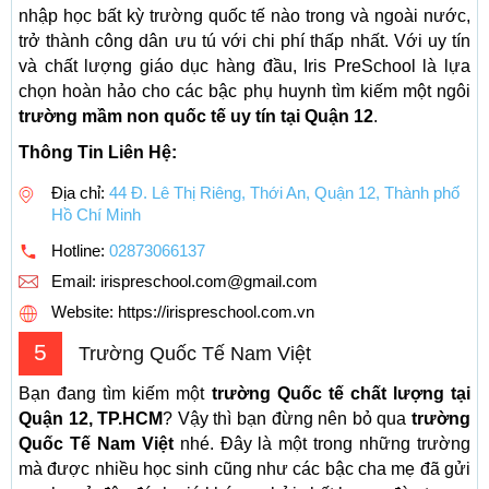
nhập học bất kỳ trường quốc tế nào trong và ngoài nước,
trở thành công dân ưu tú với chi phí thấp nhất. Với uy tín
và chất lượng giáo dục hàng đầu, Iris PreSchool là lựa
chọn hoàn hảo cho các bậc phụ huynh tìm kiếm một ngôi
trường mầm non quốc tế uy tín tại Quận 12
.
Thông Tin Liên Hệ:
Địa chỉ:
44 Đ. Lê Thị Riêng, Thới An, Quận 12, Thành phố
Hồ Chí Minh
Hotline:
02873066137
Email:
irispreschool.com@gmail.com
Website: https://irispreschool.com.vn
5
Trường Quốc Tế Nam Việt
Bạn đang tìm kiếm một
trường Quốc tế chất lượng tại
Quận 12, TP.HCM
? Vậy thì bạn đừng nên bỏ qua
trường
Quốc Tế Nam Việt
nhé. Đây là một trong những trường
mà được nhiều học sinh cũng như các bậc cha mẹ đã gửi