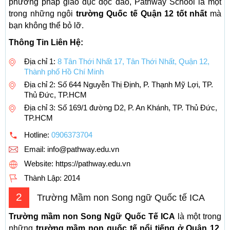
phương pháp giáo dục độc đáo, Pathway School là một
trong những ngôi
trường Quốc tế Quận 12 tốt nhất
mà
bạn không thể bỏ lỡ.
Thông Tin Liên Hệ:
Địa chỉ 1:
8 Tân Thới Nhất 17, Tân Thới Nhất, Quận 12,
Thành phố Hồ Chí Minh
Địa chỉ 2: Số 644 Nguyễn Thị Định, P. Thạnh Mỹ Lợi, TP.
Thủ Đức, TP.HCM
Địa chỉ 3: Số 169/1 đường D2, P. An Khánh, TP. Thủ Đức,
TP.HCM
Hotline:
0906373704
Email:
info@pathway.edu.vn
Website: https://pathway.edu.vn
Thành Lập:
2014
2
Trường Mầm non Song ngữ Quốc tế ICA
Trường mầm non Song Ngữ Quốc Tế ICA
là một trong
những
trường mầm non quốc tế nổi tiếng ở Quận 12,