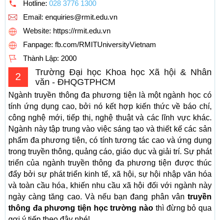
Hotline:
028 3776 1300
Email:
enquiries@rmit.edu.vn
Website: https://rmit.edu.vn
Fanpage: fb.com/RMITUniversityVietnam
Thành Lập:
2000
Trường Đại học Khoa học Xã hội & Nhân
2
văn - ĐHQGTPHCM
Ngành truyền thông đa phương tiện là một ngành học có
tính ứng dụng cao, bởi nó kết hợp kiến thức về báo chí,
công nghệ mới, tiếp thị, nghệ thuật và các lĩnh vực khác.
Ngành này tập trung vào việc sáng tạo và thiết kế các sản
phẩm đa phương tiện, có tính tương tác cao và ứng dụng
trong truyền thông, quảng cáo, giáo dục và giải trí. Sự phát
triển của ngành truyền thông đa phương tiện được thúc
đẩy bởi sự phát triển kinh tế, xã hội, sự hội nhập văn hóa
và toàn cầu hóa, khiến nhu cầu xã hội đối với ngành này
ngày càng tăng cao. Và nếu bạn đang phân vân
truyền
thông đa phương tiện học trường nào
thì đừng bỏ qua
gợi ý tiếp theo đây nhé!