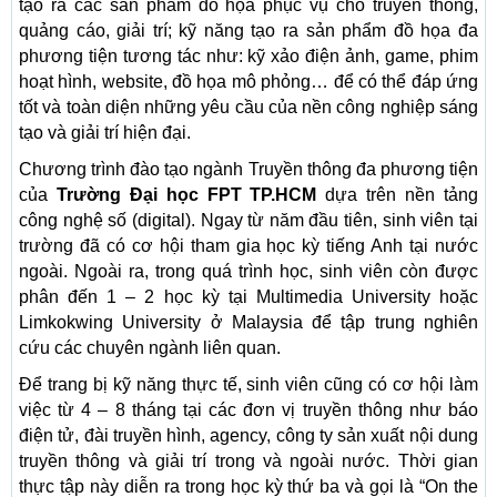
tạo ra các sản phẩm đồ họa phục vụ cho truyền thông,
quảng cáo, giải trí; kỹ năng tạo ra sản phẩm đồ họa đa
phương tiện tương tác như: kỹ xảo điện ảnh, game, phim
hoạt hình, website, đồ họa mô phỏng… để có thể đáp ứng
tốt và toàn diện những yêu cầu của nền công nghiệp sáng
tạo và giải trí hiện đại.
Chương trình đào tạo ngành Truyền thông đa phương tiện
của
Trường Đại học FPT TP.HCM
dựa trên nền tảng
công nghệ số (digital). Ngay từ năm đầu tiên, sinh viên tại
trường đã có cơ hội tham gia học kỳ tiếng Anh tại nước
ngoài. Ngoài ra, trong quá trình học, sinh viên còn được
phân đến 1 – 2 học kỳ tại Multimedia University hoặc
Limkokwing University ở Malaysia để tập trung nghiên
cứu các chuyên ngành liên quan.
Để trang bị kỹ năng thực tế, sinh viên cũng có cơ hội làm
việc từ 4 – 8 tháng tại các đơn vị truyền thông như báo
điện tử, đài truyền hình, agency, công ty sản xuất nội dung
truyền thông và giải trí trong và ngoài nước. Thời gian
thực tập này diễn ra trong học kỳ thứ ba và gọi là “On the