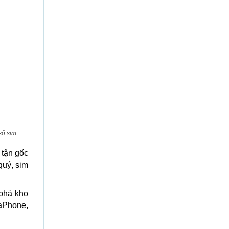
số sim
 tận gốc
quý, sim
phá kho
naPhone,