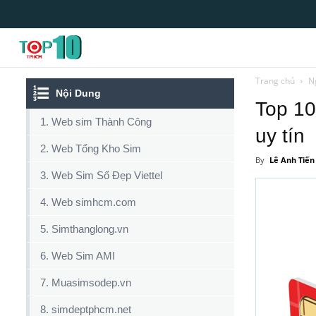
Top10tphcm
Trang chủ
N
Nội Dung
Top 10
1. Web sim Thành Công
uy tín
2. Web Tổng Kho Sim
By
Lê Anh Tiến
3. Web Sim Số Đẹp Viettel
4. Web simhcm.com
5. Simthanglong.vn
6. Web Sim AMI
7. Muasimsodep.vn
8. simdeptphcm.net