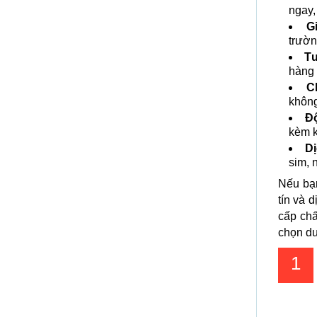
ngay,
G
trườn
Tư
hàng 
C
không
Độ
kèm k
Dị
sim, 
Nếu bạ
tín và 
cấp ch
chọn dư
1