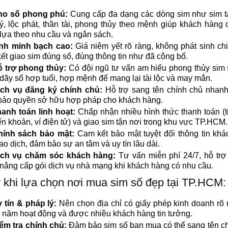
ho số phong phú:
Cung cấp đa dạng các dòng sim như sim t
ý, lộc phát, thần tài, phong thủy theo mệnh giúp khách hàng
lựa theo nhu cầu và ngân sách.
ính minh bạch cao:
Giá niêm yết rõ ràng, không phát sinh chi
ết giao sim đúng số, đúng thông tin như đã công bố.
 trợ phong thủy:
Có đội ngũ tư vấn am hiểu phong thủy sim 
dãy số hợp tuổi, hợp mệnh để mang lại tài lộc và may mắn.
ịch vụ đăng ký chính chủ:
Hỗ trợ sang tên chính chủ nhanh
ảo quyền sở hữu hợp pháp cho khách hàng.
anh toán linh hoạt:
Chấp nhận nhiều hình thức thanh toán (t
n khoản, ví điện tử) và giao sim tận nơi trong khu vực TP.HCM.
hính sách bảo mật:
Cam kết bảo mật tuyệt đối thông tin kh
iao dịch, đảm bảo sự an tâm và uy tín lâu dài.
ịch vụ chăm sóc khách hàng:
Tư vấn miễn phí 24/7, hỗ trợ
nâng cấp gói dịch vụ nhà mạng khi khách hàng có nhu cầu.
 khi lựa chọn nơi mua sim số đẹp tại TP.HCM:
 tín & pháp lý:
Nên chọn địa chỉ có giấy phép kinh doanh rõ 
 năm hoạt động và được nhiều khách hàng tin tưởng.
ểm tra chính chủ:
Đảm bảo sim số bạn mua có thể sang tên c