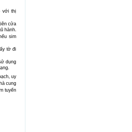
với thị
tiên cửa
gũ hành.
 nếu sim
ấy tờ đi
 sử dụng
mạng.
ạch, uy
nhà cung
m tuyển