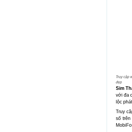
Truy cập 
đẹp
Sim T
với đa 
lộc phá
Truy c
số trên
MobiFon