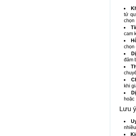
K
tứ qu
chọn 
T
cam k
Hỗ
chọn 
D
đảm b
Th
chuyể
C
khi g
D
hoặc 
Lưu ý
Uy
nhiều
Ki