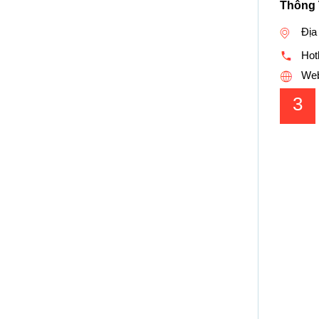
Thông 
Địa 
Hotl
Web
3