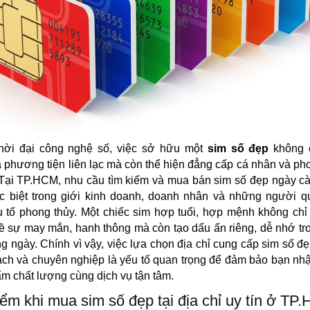
thời đại công nghệ số, việc sở hữu một
sim số đẹp
không 
à phương tiện liên lạc mà còn thể hiện đẳng cấp cá nhân và ph
. Tại TP.HCM, nhu cầu tìm kiếm và mua bán sim số đẹp ngày c
ặc biệt trong giới kinh doanh, doanh nhân và những người q
 tố phong thủy. Một chiếc sim hợp tuổi, hợp mệnh không ch
ề sự may mắn, hanh thông mà còn tạo dấu ấn riêng, dễ nhớ tr
ng ngày. Chính vì vậy, việc lựa chọn địa chỉ cung cấp sim số đẹp
ch và chuyên nghiệp là yếu tố quan trọng để đảm bảo bạn n
m chất lượng cùng dịch vụ tận tâm.
ểm khi mua sim số đẹp tại địa chỉ uy tín ở TP