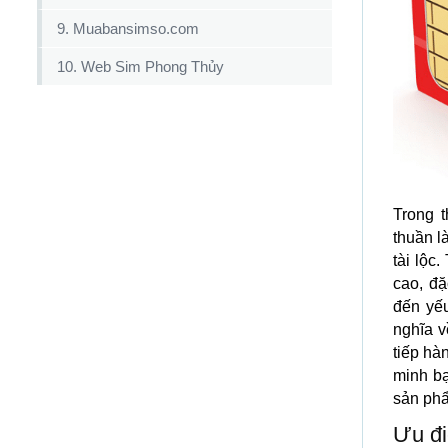
9. Muabansimso.com
10. Web Sim Phong Thủy
Trong 
thuần l
tài lộc
cao, đ
đến yếu
nghĩa v
tiếp hà
minh bạ
sản phẩ
Ưu đi