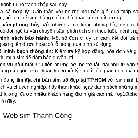
 tránh rủi ro tranh chấp sau này.
iá cả hợp lý:
Cẩn thận với những nơi bán giá quá thấp so 
g, bởi có thể sim không chính chủ hoặc kém chất lượng.
 vấn phong thủy:
Với những ai coi trọng phong thủy, nên ưu 
có đội ngũ tư vấn chuyên sâu, phân tích sim theo tuổi, mệnh, n
hính sách bảo hành:
Một số đơn vị uy tín cam kết đổi trả
 sang tên được hoặc có lỗi trong quá trình sử dụng.
 minh bạch thông tin:
Kiểm tra kỹ hợp đồng, hóa đơn và gi
hi mua sim để đảm bảo quyền lợi.
ch vụ hậu mãi:
Ưu tiên những nơi hỗ trợ lâu dài như tư vấn
nâng cấp gói cước, hoặc hỗ trợ xử lý sự cố liên quan đến nhà 
n đang tìm
địa chỉ bán sim số đẹp tại TP.HCM
với sự minh b
dịch vụ chuyên nghiệp, hãy tham khảo ngay danh sách những 
ất lượng, được nhiều khách hàng đánh giá cao mà Top10tphc
ới đây.
Web sim Thành Công