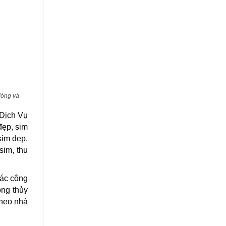
dòng và
Dịch Vụ
đẹp, sim
sim đẹp,
sim, thu
các công
ong thủy
theo nhà