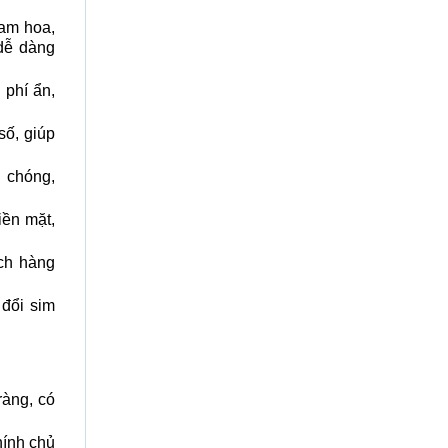
am hoa,
 dễ dàng
 phí ẩn,
số, giúp
 chóng,
iền mặt,
ách hàng
 đổi sim
ràng, có
hính chủ