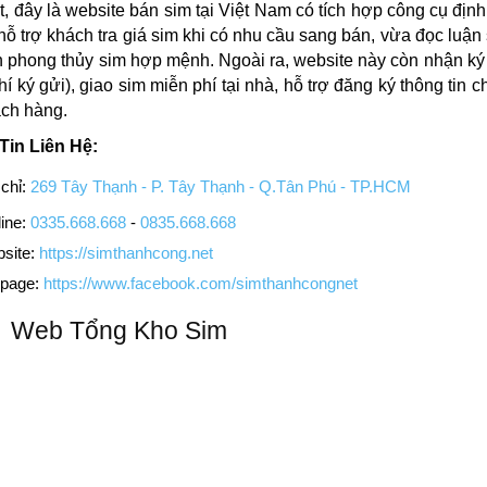
t, đây là website bán sim tại Việt Nam có tích hợp công cụ định
 hỗ trợ khách tra giá sim khi có nhu cầu sang bán, vừa đọc luận
h phong thủy sim hợp mệnh. Ngoài ra, website này còn nhận ký
hí ký gửi), giao sim miễn phí tại nhà, hỗ trợ đăng ký thông tin c
ch hàng.
Tin Liên Hệ:
chỉ:
269 Tây Thạnh - P. Tây Thạnh - Q.Tân Phú - TP.HCM
ine:
0335.668.668
-
0835.668.668
site:
https://simthanhcong.net
page:
https://www.facebook.com/simthanhcongnet
Web Tổng Kho Sim