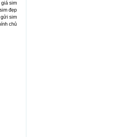
 giá sim
 sim đẹp
 gửi sim
hính chủ