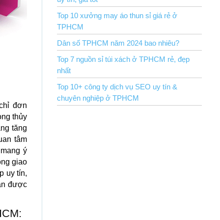
Top 10 xưởng may áo thun sỉ giá rẻ ở
TPHCM
Dân số TPHCM năm 2024 bao nhiêu?
Top 7 nguồn sỉ túi xách ở TPHCM rẻ, đẹp
nhất
Top 10+ công ty dịch vụ SEO uy tín &
chuyên nghiệp ở TPHCM
chỉ đơn
ong thủy
àng tăng
uan tâm
ỉ mang ý
ong giao
 uy tín,
hận được
.HCM: