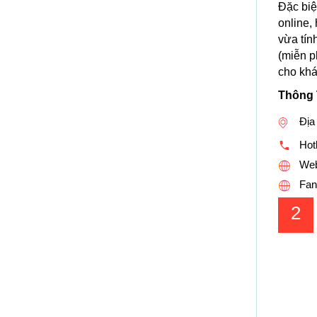
Đặc biệ
online,
vừa tín
(miễn p
cho khá
Thông 
Địa 
Hotl
Web
Fan
2