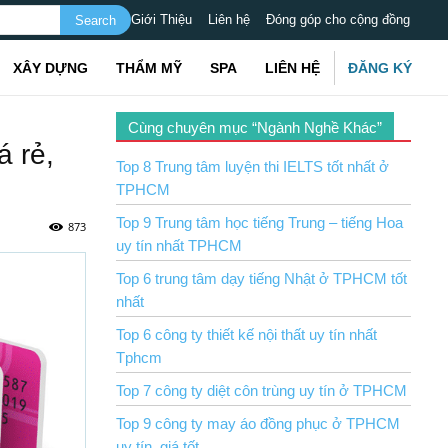
Giới Thiệu
Liên hệ
Đóng góp cho cộng đồng
XÂY DỰNG
THẨM MỸ
SPA
LIÊN HỆ
ĐĂNG KÝ
Cùng chuyên mục “Ngành Nghề Khác”
á rẻ,
Top 8 Trung tâm luyện thi IELTS tốt nhất ở
TPHCM
Top 9 Trung tâm học tiếng Trung – tiếng Hoa
873
uy tín nhất TPHCM
Top 6 trung tâm dạy tiếng Nhật ở TPHCM tốt
nhất
Top 6 công ty thiết kế nội thất uy tín nhất
Tphcm
Top 7 công ty diệt côn trùng uy tín ở TPHCM
Top 9 công ty may áo đồng phục ở TPHCM
uy tín, giá tốt