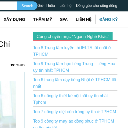
Giới Thiệu
Liên hệ
Đóng góp cho cộng đồng
XÂY DỰNG
THẨM MỸ
SPA
LIÊN HỆ
ĐĂNG KÝ
Cùng chuyên mục “Ngành Nghề Khác”
Chí
Top 8 Trung tâm luyện thi IELTS tốt nhất ở
TPHCM
Top 9 Trung tâm học tiếng Trung – tiếng Hoa
91483
uy tín nhất TPHCM
Top 6 trung tâm dạy tiếng Nhật ở TPHCM tốt
nhất
Top 6 công ty thiết kế nội thất uy tín nhất
Tphcm
Top 7 công ty diệt côn trùng uy tín ở TPHCM
Top 9 công ty may áo đồng phục ở TPHCM
uy tín, giá tốt