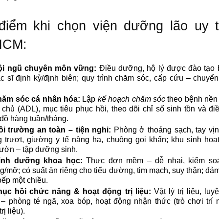
điểm khi chọn viện dưỡng lão uy t
HCM:
ội ngũ chuyên môn vững:
Điều dưỡng, hộ lý được đào tạo 
c sĩ định kỳ/định biên; quy trình chăm sóc, cấp cứu – chuyển
ăm sóc cá nhân hóa:
Lập
kế hoạch chăm sóc
theo bệnh nền
 chủ (ADL), mục tiêu phục hồi, theo dõi chỉ số sinh tồn và đi
đồ hàng tuần/tháng.
i trường an toàn – tiện nghi:
Phòng ở thoáng sạch, tay vịn
 trượt, giường y tế nâng hạ, chuông gọi khẩn; khu sinh hoạ
ườn – tập dưỡng sinh.
inh dưỡng khoa học:
Thực đơn mềm – dễ nhai, kiểm soá
/mỡ; có suất ăn riêng cho tiểu đường, tim mạch, suy thận; đả
bếp một chiều.
hục hồi chức năng & hoạt động trị liệu:
Vật lý trị liệu, luy
– phòng té ngã, xoa bóp, hoạt động nhận thức (trò chơi trí
rị liệu).