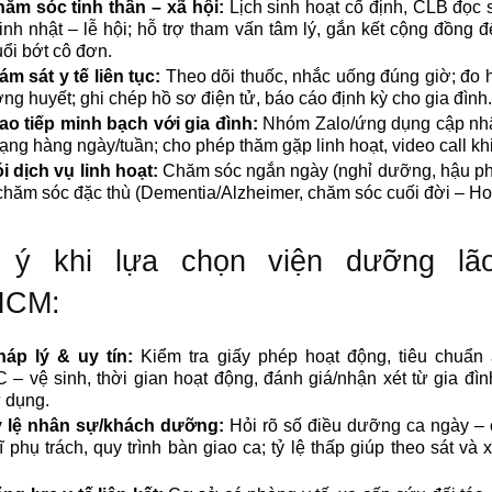
ăm sóc tinh thần – xã hội:
Lịch sinh hoạt cố định, CLB đọc 
sinh nhật – lễ hội; hỗ trợ tham vấn tâm lý, gắn kết cộng đồng 
uổi bớt cô đơn.
ám sát y tế liên tục:
Theo dõi thuốc, nhắc uống đúng giờ; đo 
ng huyết; ghi chép hồ sơ điện tử, báo cáo định kỳ cho gia đình.
ao tiếp minh bạch với gia đình:
Nhóm Zalo/ứng dụng cập nhậ
trạng hàng ngày/tuần; cho phép thăm gặp linh hoạt, video call kh
i dịch vụ linh hoạt:
Chăm sóc ngắn ngày (nghỉ dưỡng, hậu ph
chăm sóc đặc thù (Dementia/Alzheimer, chăm sóc cuối đời – Ho
 ý khi lựa chọn viện dưỡng lão
HCM:
háp lý & uy tín:
Kiểm tra giấy phép hoạt động, tiêu chuẩn 
– vệ sinh, thời gian hoạt động, đánh giá/nhận xét từ gia đì
 dụng.
 lệ nhân sự/khách dưỡng:
Hỏi rõ số điều dưỡng ca ngày – 
ĩ phụ trách, quy trình bàn giao ca; tỷ lệ thấp giúp theo sát và x