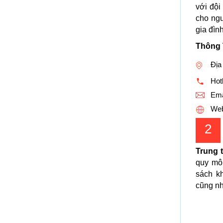
với đội
cho ngư
gia đình
Thông 
Địa
Hotl
Ema
Web
2
Trung 
quy mô
sách k
cũng nh