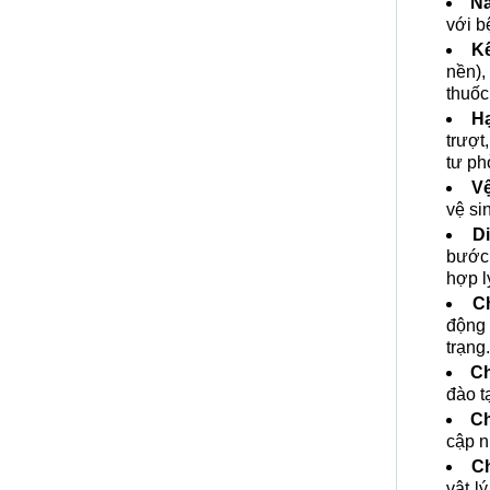
Nă
với b
Kế
nền),
thuốc
Hạ
trượt
tư ph
Vệ
vệ si
D
bước,
hợp l
C
động 
trạng.
Ch
đào t
Ch
cập n
C
vật l