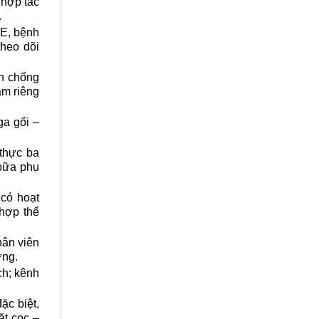
 hợp tác
.
E, bệnh
theo dõi
àn chống
ạm riêng
ga gối –
thực ba
 bữa phụ
 có hoạt
hợp thể
hân viên
ờng.
ch; kênh
ặc biệt,
đặt cọc –