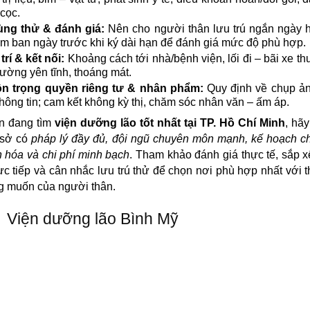
cọc.
ng thử & đánh giá:
Nên cho người thân lưu trú ngắn ngày h
m ban ngày trước khi ký dài hạn để đánh giá mức độ phù hợp.
 trí & kết nối:
Khoảng cách tới nhà/bệnh viện, lối đi – bãi xe thu
rường yên tĩnh, thoáng mát.
ôn trọng quyền riêng tư & nhân phẩm:
Quy định về chụp ản
thông tin; cam kết không kỳ thị, chăm sóc nhân văn – ấm áp.
n đang tìm
viện dưỡng lão tốt nhất tại TP. Hồ Chí Minh
, hãy
 sở có
pháp lý đầy đủ, đội ngũ chuyên môn mạnh, kế hoạch c
 hóa và chi phí minh bạch
. Tham khảo đánh giá thực tế, sắp 
ực tiếp và cân nhắc lưu trú thử để chọn nơi phù hợp nhất với t
g muốn của người thân.
Viện dưỡng lão Bình Mỹ