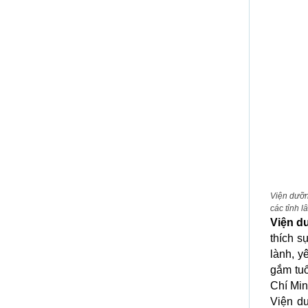
Viện dưỡn
các tỉnh l
Viện d
thích s
lành, y
gắm tuổ
Chí Min
Viện dư