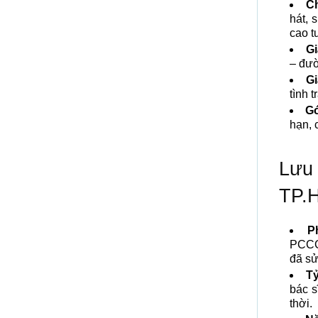
Ch
hát, 
cao t
Gi
– đườ
Gi
tình 
Gó
hạn, 
Lưu
TP.
P
PCCC 
đã sử
Tỷ
bác s
thời.