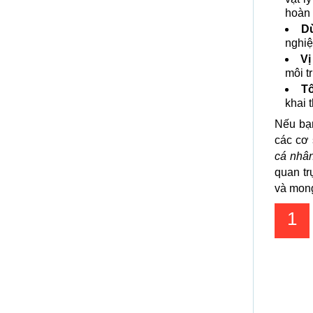
hoàn 
Dù
nghiệ
Vị
môi t
T
khai 
Nếu bạ
các cơ
cá nhân
quan tr
và mon
1