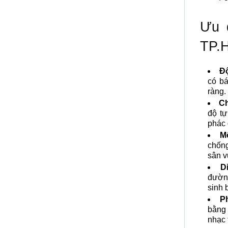
Ưu 
TP.
Đ
có bá
ràng.
Ch
độ tự
phác 
Mô
chống
sân v
D
đường
sinh 
P
bằng 
nhạc t