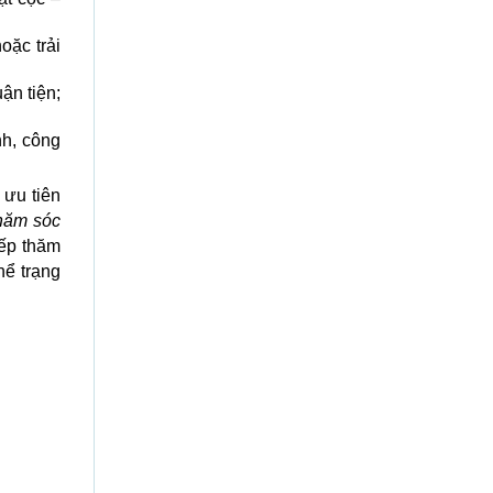
oặc trải
ận tiện;
h, công
 ưu tiên
hăm sóc
xếp thăm
hể trạng