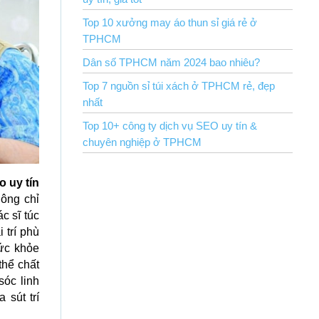
Top 10 xưởng may áo thun sỉ giá rẻ ở
TPHCM
Dân số TPHCM năm 2024 bao nhiêu?
Top 7 nguồn sỉ túi xách ở TPHCM rẻ, đẹp
nhất
Top 10+ công ty dịch vụ SEO uy tín &
chuyên nghiệp ở TPHCM
o uy tín
ông chỉ
c sĩ túc
 trí phù
ức khỏe
thể chất
sóc linh
 sút trí