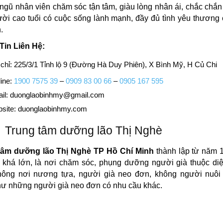
 ngũ nhân viên chăm sóc tận tâm, giàu lòng nhân ái, chắc chắn
ời cao tuổi có cuộc sống lành mạnh, đầy đủ tình yêu thương
.
Tin Liên Hệ:
 chỉ: 225/3/1 Tỉnh lộ 9 (Đường Hà Duy Phiên), X Bình Mỹ, H Củ Chi
ine:
1900 7575 39
–
0909 83 00 66
–
0905 167 595
il:
duonglaobinhmy@gmail.com
site: duonglaobinhmy.com
Trung tâm dưỡng lão Thị Nghè
tâm dưỡng lão Thị Nghè TP Hồ Chí Minh
thành lập từ năm 
 khá lớn, là nơi chăm sóc, phụng dưỡng người già thuộc diệ
hông nơi nương tựa, người già neo đơn, không người nuôi
ư những người già neo đơn có nhu cầu khác.