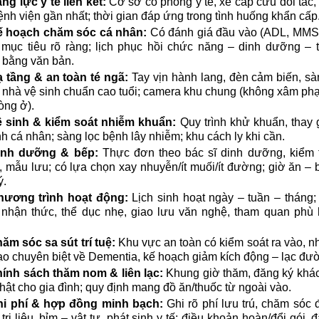
ng lực y tế liên kết:
Cơ sở có phòng y tế, xe cấp cứu đối tác,
ệnh viện gần nhất; thời gian đáp ứng trong tình huống khẩn cấp
 hoạch chăm sóc cá nhân:
Có đánh giá đầu vào (ADL, MMS
 mục tiêu rõ ràng; lịch phục hồi chức năng – dinh dưỡng – 
 bằng văn bản.
 tầng & an toàn té ngã:
Tay vịn hành lang, đèn cảm biến, s
, nhà vệ sinh chuẩn cao tuổi; camera khu chung (không xâm ph
òng ở).
 sinh & kiểm soát nhiễm khuẩn:
Quy trình khử khuẩn, thay 
nh cá nhân; sàng lọc bệnh lây nhiễm; khu cách ly khi cần.
inh dưỡng & bếp:
Thực đơn theo bác sĩ dinh dưỡng, kiểm 
 mẫu lưu; có lựa chọn xay nhuyễn/ít muối/ít đường; giờ ăn –
ý.
hương trình hoạt động:
Lịch sinh hoạt ngày – tuần – tháng;
nhận thức, thể dục nhẹ, giao lưu văn nghệ, tham quan phù 
ăm sóc sa sút trí tuệ:
Khu vực an toàn có kiểm soát ra vào, n
ạo chuyên biệt về Dementia, kế hoạch giảm kích động – lạc đư
ính sách thăm nom & liên lạc:
Khung giờ thăm, đăng ký khá
hật cho gia đình; quy định mang đồ ăn/thuốc từ ngoài vào.
hi phí & hợp đồng minh bạch:
Ghi rõ phí lưu trú, chăm sóc đ
ý trị liệu, bỉm – vật tư, phát sinh y tế; điều khoản hoàn/đổi gói, 