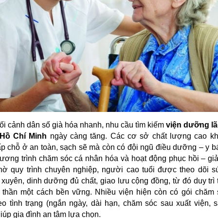
ối cảnh dân số già hóa nhanh, nhu cầu tìm kiếm
viện dưỡng lã
. Hồ Chí Minh
ngày càng tăng. Các cơ sở chất lượng cao kh
p chỗ ở an toàn, sạch sẽ mà còn có đội ngũ điều dưỡng – y bá
hương trình chăm sóc cá nhân hóa và hoạt động phục hồi – giải
hờ quy trình chuyên nghiệp, người cao tuổi được theo dõi s
xuyên, dinh dưỡng đủ chất, giao lưu cộng đồng, từ đó duy trì 
h thần một cách bền vững. Nhiều viện hiện còn có gói chăm 
eo tình trạng (ngắn ngày, dài hạn, chăm sóc sau xuất viện, sa
iúp gia đình an tâm lựa chọn.