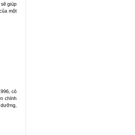
 sẽ giúp
 của một
1996, có
n chính
 dưỡng,