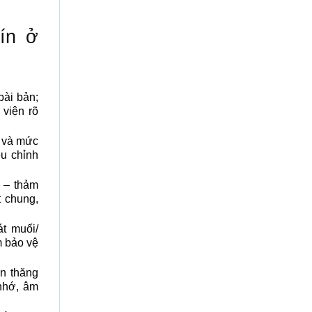
ín ở
bài bản;
 viện rõ
 và mức
ều chỉnh
 – thảm
t chung,
t muối/
m bảo vệ
ện thăng
 nhớ, âm