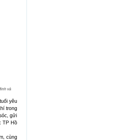
Minh và
tuổi yêu
hí trong
sóc, gửi
ực TP Hồ
ệm, cùng