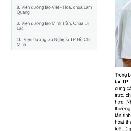
8. Viện dưỡng lão Việt - Hoa, chùa Lâm
Quang
9. Viện dưỡng lão Minh Trần, Chùa Di
Lặc
10. Viện dưỡng lão Nghệ sĩ TP Hồ Chí
Minh
Trong b
tại TP
cung cấ
trực, c
hợp. N
thường 
lẫn tin
hoạt th
tuệ…) g