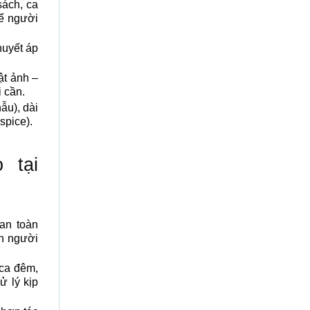
sách, ca
để người
huyết áp
t ảnh –
i cần.
ẫu), dài
spice).
 tại
an toàn
nh người
ca đêm,
ử lý kịp