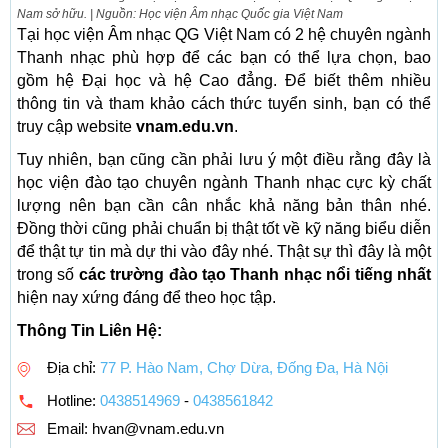
Nam sở hữu. | Nguồn: Học viện Âm nhạc Quốc gia Việt Nam
Tại học viện Âm nhạc QG Việt Nam có 2 hệ chuyên ngành
Thanh nhạc phù hợp để các bạn có thể lựa chọn, bao
gồm hệ Đại học và hệ Cao đẳng. Để biết thêm nhiều
thông tin và tham khảo cách thức tuyển sinh, bạn có thể
truy cập website
vnam.edu.vn
.
Tuy nhiên, bạn cũng cần phải lưu ý một điều rằng đây là
học viện đào tạo chuyên ngành Thanh nhạc cực kỳ chất
lượng nên bạn cần cân nhắc khả năng bản thân nhé.
Đồng thời cũng phải chuẩn bị thật tốt về kỹ năng biểu diễn
để thật tự tin mà dự thi vào đây nhé. Thật sự thì đây là một
trong số
các trường đào tạo Thanh nhạc nổi tiếng nhất
hiện nay xứng đáng để theo học tập.
Thông Tin Liên Hệ:
Địa chỉ:
77 P. Hào Nam, Chợ Dừa, Đống Đa, Hà Nội
Hotline:
0438514969
-
0438561842
Email:
hvan@vnam.edu.vn