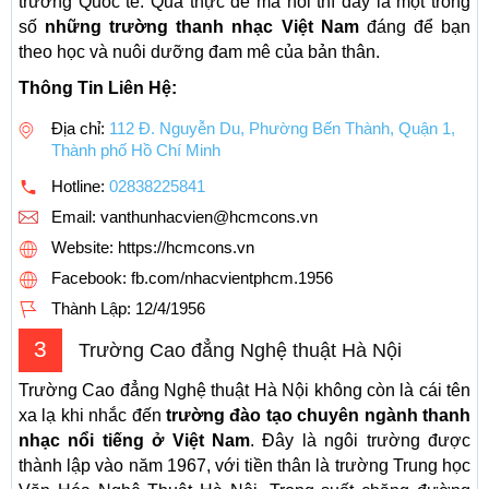
trường Quốc tế. Quả thực để mà nói thì đây là một trong
số
những trường thanh nhạc Việt Nam
đáng để bạn
theo học và nuôi dưỡng đam mê của bản thân.
Thông Tin Liên Hệ:
Địa chỉ:
112 Đ. Nguyễn Du, Phường Bến Thành, Quận 1,
Thành phố Hồ Chí Minh
Hotline:
02838225841
Email:
vanthunhacvien@hcmcons.vn
Website: https://hcmcons.vn
Facebook: fb.com/nhacvientphcm.1956
Thành Lập:
12/4/1956
3
Trường Cao đẳng Nghệ thuật Hà Nội
Trường Cao đẳng Nghệ thuật Hà Nội không còn là cái tên
xa lạ khi nhắc đến
trường đào tạo chuyên ngành thanh
nhạc nổi tiếng ở Việt Nam
. Đây là ngôi trường được
thành lập vào năm 1967, với tiền thân là trường Trung học