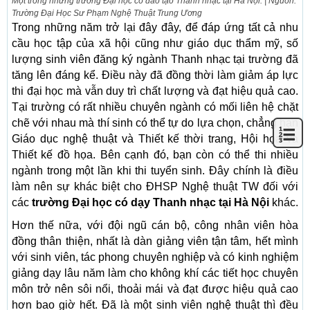
Một trong những trường Đại học có đào tạo Thanh nhạc tại Hà Nội. | Nguồn:
Trường Đại Học Sư Phạm Nghệ Thuật Trung Ương
Trong những năm trở lại đây đây, để đáp ứng tất cả nhu
cầu học tập của xã hội cũng như giáo dục thẩm mỹ, số
lượng sinh viên đăng ký ngành Thanh nhạc tại trường đã
tăng lên đáng kể. Điều này đã đồng thời làm giảm áp lực
thi đại học mà vẫn duy trì chất lượng và đạt hiệu quả cao.
Tại trường có rất nhiều chuyên ngành có mối liên hệ chặt
chẽ với nhau mà thí sinh có thể tự do lựa chọn, chẳng hạn
Giáo dục nghệ thuật và Thiết kế thời trang, Hội họa và
Thiết kế đồ họa. Bên cạnh đó, bạn còn có thể thi nhiều
ngành trong một lần khi thi tuyển sinh. Đây chính là điều
làm nên sự khác biệt cho ĐHSP Nghệ thuật TW đối với
các
trường Đại học có dạy Thanh nhạc tại Hà Nội
khác.
Hơn thế nữa, với đội ngũ cán bộ, công nhân viên hòa
đồng thân thiện, nhất là dàn giảng viên tận tâm, hết mình
với sinh viên, tác phong chuyên nghiệp và có kinh nghiệm
giảng dạy lâu năm làm cho không khí các tiết học chuyên
môn trở nên sôi nổi, thoải mái và đạt được hiệu quả cao
hơn bao giờ hết. Đã là một sinh viên nghệ thuật thì đều