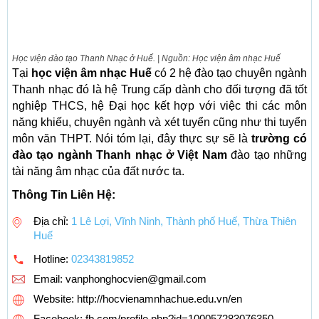
Học viện đào tạo Thanh Nhạc ở Huế. | Nguồn: Học viện âm nhạc Huế
Tại
học viện âm nhạc Huế
có 2 hệ đào tạo chuyên ngành
Thanh nhạc đó là hệ Trung cấp dành cho đối tượng đã tốt
nghiệp THCS, hệ Đại học kết hợp với việc thi các môn
năng khiếu, chuyên ngành và xét tuyển cũng như thi tuyển
môn văn THPT. Nói tóm lại, đây thực sự sẽ là
trường có
đào tạo ngành Thanh nhạc ở Việt Nam
đào tạo những
tài năng âm nhạc của đất nước ta.
Thông Tin Liên Hệ:
Địa chỉ:
1 Lê Lợi, Vĩnh Ninh, Thành phố Huế, Thừa Thiên
Huế
Hotline:
02343819852
Email:
vanphonghocvien@gmail.com
Website: http://hocvienamnhachue.edu.vn/en
Facebook: fb.com/profile.php?id=100057283076350