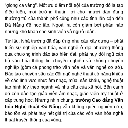
“giọng ca vàng”. Một ưu điểm nổi trội của trường đó là tạo
điều kiện, môi trường thuận lợi cho người dân đang
thường trú của thành phố cũng như các tỉnh lân cận đến
Đà Nẵng để học tập. Ngoài ra còn giảm bớt phần nào
những khó khăn cho sinh viên và người dân.
Từ lâu, Nhà trường đã đáp ứng nhu cầu xây dựng – phát
triển sự nghiệp văn hóa, văn nghệ ở địa phương thông
qua chương trình đào tạo hiện đại, phát huy đội ngũ cán
bộ văn hóa thông tin chuyên nghiệp và không chuyên
nghiệp (gồm cả phong trào văn hóa và văn nghệ cơ sở).
Đào tạo chuyên sâu các đội ngũ nghệ thuật có năng khiếu
về các lĩnh vực như: âm nhạc, múa, sân khấu, nghệ thuật
tạo hình tùy theo ngành và nhu cầu của xã hội. Bên cạnh
đó còn đào tạo giáo viên âm nhạc, giáo viên mỹ thuật ở
cấp trung học. Nhưng nhìn chung,
trường Cao đẳng Văn
hóa Nghệ thuật Đà Nẵng
vẫn không quên nghiên cứu,
bảo tồn và phát huy hết giá trị của các vốn văn hóa nghệ
thuật truyền thống của vùng.