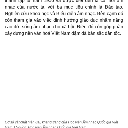
thành lập từ năm 1956 và được biết đến là cái nôi âm
nhạc của nước ta, với ba mục tiêu chính là Đào tạo,
Nghiên cứu khoa học và Biểu diễn âm nhạc. Bên cạnh đó
còn tham gia vào việc định hướng giáo dục nhằm nâng
cao đời sống âm nhạc cho xã hội. Điều đó còn góp phần
xây dựng nền văn hoá Việt Nam đậm đà bản sắc dân tộc.
Cơ sở vật chất hiện đại, khang trang của Học viện Âm nhạc Quốc gia Việt
Nam. | Nguồn: Học viện Âm nhạc Quốc gia Việt Nam