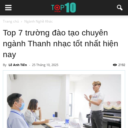
Trang chủ
Ngành Nghề Khác
Top 7 trường đào tạo chuyên
ngành Thanh nhạc tốt nhất hiện
nay
By
Lê Anh Tiến
-
25 Tháng 10, 2025
2192