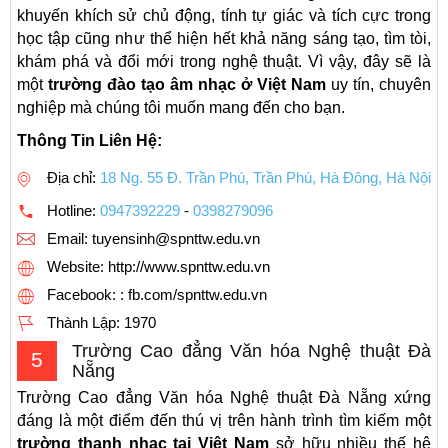
khuyến khích sử chủ động, tính tự giác và tích cực trong
học tập cũng như thể hiện hết khả năng sáng tạo, tìm tòi,
khám phá và đổi mới trong nghệ thuật. Vì vậy, đây sẽ là
một
trường đào tạo âm nhạc ở Việt Nam
uy tín, chuyên
nghiệp mà chúng tôi muốn mang đến cho bạn.
Thông Tin Liên Hệ:
Địa chỉ:
18 Ng. 55 Đ. Trần Phú, Trần Phú, Hà Đông, Hà Nội
Hotline:
0947392229
-
0398279096
Email:
tuyensinh@spnttw.edu.vn
Website: http://www.spnttw.edu.vn
Facebook: : fb.com/spnttw.edu.vn
Thành Lập:
1970
Trường Cao đẳng Văn hóa Nghệ thuật Đà
5
Nẵng
Trường Cao đẳng Văn hóa Nghệ thuật Đà Nẵng xứng
đáng là một điểm đến thú vị trên hành trình tìm kiếm một
trường thanh nhạc tại Việt Nam
sở hữu nhiều thế hệ