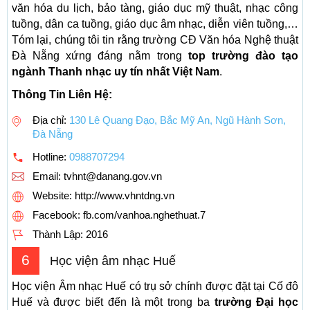
văn hóa du lịch, bảo tàng, giáo dục mỹ thuật, nhạc công
tuồng, dân ca tuồng, giáo dục âm nhạc, diễn viên tuồng,…
Tóm lại, chúng tôi tin rằng trường CĐ Văn hóa Nghệ thuật
Đà Nẵng xứng đáng nằm trong
top trường đào tạo
ngành Thanh nhạc uy tín nhất Việt Nam
.
Thông Tin Liên Hệ:
Địa chỉ:
130 Lê Quang Đạo, Bắc Mỹ An, Ngũ Hành Sơn,
Đà Nẵng
Hotline:
0988707294
Email:
tvhnt@danang.gov.vn
Website: http://www.vhntdng.vn
Facebook: fb.com/vanhoa.nghethuat.7
Thành Lập:
2016
6
Học viện âm nhạc Huế
Học viện Âm nhạc Huế có trụ sở chính được đặt tại Cố đô
Huế và được biết đến là một trong ba
trường Đại học