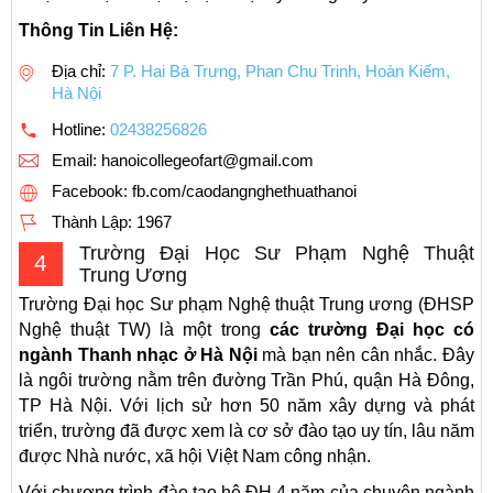
Thông Tin Liên Hệ:
Địa chỉ:
7 P. Hai Bà Trưng, Phan Chu Trinh, Hoàn Kiếm,
Hà Nội
Hotline:
02438256826
Email:
hanoicollegeofart@gmail.com
Facebook: fb.com/caodangnghethuathanoi
Thành Lập:
1967
Trường Đại Học Sư Phạm Nghệ Thuật
4
Trung Ương
Trường Đại học Sư phạm Nghệ thuật Trung ương (ĐHSP
Nghệ thuật TW) là một trong
các trường Đại học có
ngành Thanh nhạc ở Hà Nội
mà bạn nên cân nhắc. Đây
là ngôi trường nằm trên đường Trần Phú, quận Hà Đông,
TP Hà Nội. Với lịch sử hơn 50 năm xây dựng và phát
triển, trường đã được xem là cơ sở đào tạo uy tín, lâu năm
được Nhà nước, xã hội Việt Nam công nhận.
Với chương trình đào tạo hệ ĐH 4 năm của chuyên ngành