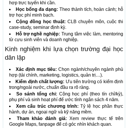
hợp trực tuyến khi cần.
Học bổng đa dạng:
Theo thành tích, hoàn cảnh; hỗ
trợ học phí minh bạch.
Cộng đồng học thuật:
CLB chuyên môn, cuộc thi
case-study, seminar định kỳ.
Hỗ trợ nghề nghiệp:
Trung tâm việc làm, mentoring
từ cựu sinh viên và doanh nghiệp.
Kinh nghiệm khi lựa chọn trường đại học
dân lập
Xác định mục tiêu:
Chọn ngành/chuyên ngành phù
hợp (tài chính, marketing, logistics, quản trị…).
Kiểm định chất lượng:
Ưu tiên trường có kiểm định
trong/ngoài nước, chuẩn đầu ra rõ ràng.
So sánh tổng chi:
Cộng học phí (theo tín chỉ/kỳ),
phụ phí và sinh hoạt phí để ước tính ngân sách 4 năm.
Xem cấu trúc chương trình:
Tỷ lệ học phần thực
hành, dự án, ngoại ngữ và kỹ năng mềm.
Tham khảo đánh giá:
Xem review thực tế trên
Google Maps, fanpage để có góc nhìn khách quan.