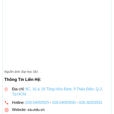
Nguồn ảnh: Đại học SIU
Thông Tin Liên Hệ:
Địa chỉ:
8C, 16 & 18 Tống Hữu Định, P.Thảo Điền, Q.2,
Tp.HCM
Hotline:
028.54093929
-
028.54093930
-
028.36203931
Website: siu.edu.vn