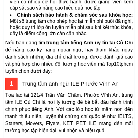
viên có nhiều cơ hội thực hành, được giảng viên kèm
cặp sát sao và nâng cao hiệu quả học tập.
Chính sách bảo hành & chăm sóc sau khóa học:
Một số trung tâm cho phép học lại miễn phí buổi đã nghỉ,
hoặc duy trì lớp ôn luyện miễn phí sau khi kết thúc khóa,
đây là điểm cộng lớn cần cân nhắc.
Nếu bạn đang tìm
trung tâm tiếng Anh uy tín tại Củ Chi
để nâng cao kỹ năng ngoại ngữ, hãy tham khảo ngay
danh sách những địa chỉ chất lượng, được đánh giá cao
và phù hợp cho nhiều đối tượng học viên mà Top10tphcm
tuyển chọn dưới đây:
1
Trung tâm anh ngữ ILE Phước Vĩnh An
Tọa lạc tại 121/4 Trần Văn Chẩm, Phước Vĩnh An, trung
tâm ILE Củ Chi là nơi lý tưởng để bé bắt đầu hành trình
chinh phục tiếng Anh. Với các lớp học từ mầm non đến
thanh thiếu niên, luyện thi chứng chỉ quốc tế như IELTS,
Starters, Movers, Flyers, KET, PET. ILE mang đến môi
trường học tập hiện đại, vui nhộn và hiệu quả.