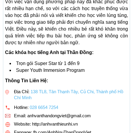
Với việc vận dụng phương pháp này đã khắc phục được
rất nhiều hạn chế, so với các cách học truyền thống vừa
vào học đã phải nói và viết khiến cho học viên lúng túng,
mọi việc trong giao tiếp phải đợi chuyển nghĩa sang tiếng
Việt. Điều này, sẽ khiến cho nhiều bé rất khó khăn trong
quá trình việc tiếp thu bài học, phản ứng sẽ không còn
được tự nhiên như người bản ngữ.
Các khóa học tiếng Anh tại Thần Đồng:
Trọn gói Super Star từ 1 đến 9
Super Youth Immersion Program
Thông Tin Liên Hệ:
Địa Chỉ:
138 TL8, Tân Thạnh Tây, Củ Chi, Thành phố Hồ
Chí Minh
Hotline:
028 6654 7254
Email:
anhvanthandongviet@gmail.com
Website: http://anhvanthieunhi.vn
Fanpage: fb.com/AnhNguThanDongViet