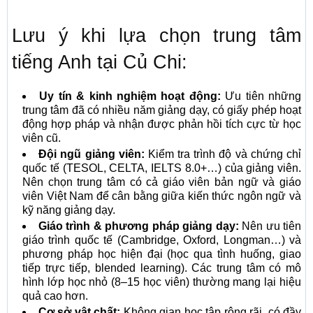
Lưu ý khi lựa chọn trung tâm
tiếng Anh tại Củ Chi:
Uy tín & kinh nghiệm hoạt động:
Ưu tiên những
trung tâm đã có nhiều năm giảng dạy, có giấy phép hoạt
động hợp pháp và nhận được phản hồi tích cực từ học
viên cũ.
Đội ngũ giảng viên:
Kiểm tra trình độ và chứng chỉ
quốc tế (TESOL, CELTA, IELTS 8.0+…) của giảng viên.
Nên chọn trung tâm có cả giáo viên bản ngữ và giáo
viên Việt Nam để cân bằng giữa kiến thức ngôn ngữ và
kỹ năng giảng dạy.
Giáo trình & phương pháp giảng dạy:
Nên ưu tiên
giáo trình quốc tế (Cambridge, Oxford, Longman…) và
phương pháp học hiện đại (học qua tình huống, giao
tiếp trực tiếp, blended learning). Các trung tâm có mô
hình lớp học nhỏ (8–15 học viên) thường mang lại hiệu
quả cao hơn.
Cơ sở vật chất:
Không gian học tập rộng rãi, có đầy