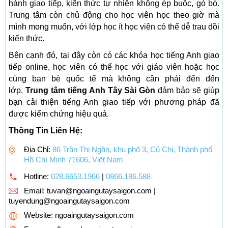
hành giao tiếp, kiến thức tự nhiên không ép buộc, gò bó.
Trung tâm còn chủ động cho học viên học theo giờ mà
mình mong muốn, với lớp học ít học viên có thể dễ trau dồi
kiến thức.
Bên cạnh đó, tại đây còn có các khóa học tiếng Anh giao
tiếp online, học viên có thể học với giáo viên hoặc học
cùng bạn bè quốc tế mà không cần phải đến đến
lớp.
Trung tâm tiếng Anh Tây Sài Gòn
đảm bảo sẽ giúp
bạn cải thiện tiếng Anh giao tiếp với phương pháp đã
được kiểm chứng hiệu quả.
Thông Tin Liên Hệ:
Địa Chỉ:
86 Trần Thị Ngần, khu phố 3, Củ Chi, Thành phố
Hồ Chí Minh 71606, Việt Nam
Hotline:
028.6653.1966
|
0866.186.588
Email:
tuvan@ngoaingutaysaigon.com |
tuyendung@ngoaingutaysaigon.com
Website: ngoaingutaysaigon.com