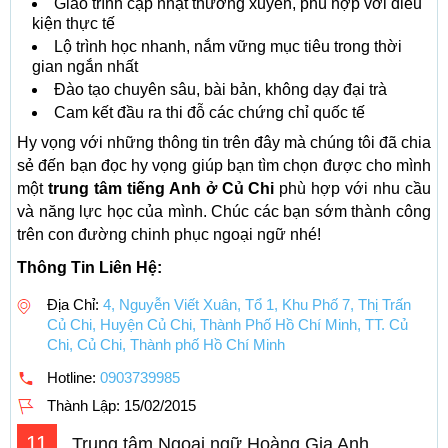
Giáo trình cập nhật thường xuyên, phù hợp với điều
kiện thực tế
Lộ trình học nhanh, nắm vững mục tiêu trong thời
gian ngắn nhất
Đào tạo chuyên sâu, bài bản, không dạy đại trà
Cam kết đầu ra thi đỗ các chứng chỉ quốc tế
Hy vọng với những thông tin trên đây mà chúng tôi đã chia
sẻ đến bạn đọc hy vọng giúp bạn tìm chọn được cho mình
một
trung tâm tiếng Anh ở Củ Chi
phù hợp với nhu cầu
và năng lực học của mình. Chúc các bạn sớm thành công
trên con đường chinh phục ngoại ngữ nhé!
Thông Tin Liên Hệ:
Địa Chỉ:
4, Nguyễn Viết Xuân, Tổ 1, Khu Phố 7, Thị Trấn
Củ Chi, Huyện Củ Chi, Thành Phố Hồ Chí Minh, TT. Củ
Chi, Củ Chi, Thành phố Hồ Chí Minh
Hotline:
0903739985
Thành Lập:
15/02/2015
11
Trung tâm Ngoại ngữ Hoàng Gia Anh