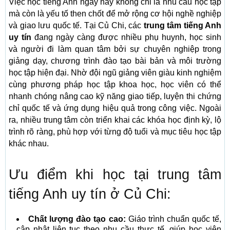
Việc học tiếng Anh ngày nay không chỉ là nhu cầu học tập
mà còn là yếu tố then chốt để mở rộng cơ hội nghề nghiệp
và giao lưu quốc tế. Tại Củ Chi, các
trung tâm tiếng Anh
uy tín
đang ngày càng được nhiều phụ huynh, học sinh
và người đi làm quan tâm bởi sự chuyên nghiệp trong
giảng dạy, chương trình đào tạo bài bản và môi trường
học tập hiện đại. Nhờ đội ngũ giảng viên giàu kinh nghiệm
cùng phương pháp học tập khoa học, học viên có thể
nhanh chóng nâng cao kỹ năng giao tiếp, luyện thi chứng
chỉ quốc tế và ứng dụng hiệu quả trong công việc. Ngoài
ra, nhiều trung tâm còn triển khai các khóa học định kỳ, lộ
trình rõ ràng, phù hợp với từng độ tuổi và mục tiêu học tập
khác nhau.
Ưu điểm khi học tại trung tâm
tiếng Anh uy tín ở Củ Chi:
Chất lượng đào tạo cao:
Giáo trình chuẩn quốc tế,
cập nhật liên tục theo nhu cầu thực tế, giúp học viên