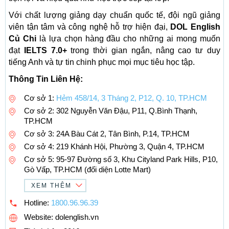
Với chất lượng giảng dạy chuẩn quốc tế, đội ngũ giảng
viên tận tâm và công nghệ hỗ trợ hiện đại,
DOL English
Củ Chi
là lựa chọn hàng đầu cho những ai mong muốn
đạt
IELTS 7.0+
trong thời gian ngắn, nâng cao tư duy
tiếng Anh và tự tin chinh phục mọi mục tiêu học tập.
Thông Tin Liên Hệ:
Cơ sở 1:
Hẻm 458/14, 3 Tháng 2, P12, Q. 10, TP.HCM
Cơ sở 2: 302 Nguyễn Văn Đậu, P11, Q.Bình Thạnh,
TP.HCM
Cơ sở 3: 24A Bàu Cát 2, Tân Bình, P.14, TP.HCM
Cơ sở 4: 219 Khánh Hội, Phường 3, Quận 4, TP.HCM
Cơ sở 5: 95-97 Đường số 3, Khu Cityland Park Hills, P10,
Gò Vấp, TP.HCM (đối diện Lotte Mart)
XEM THÊM
Hotline:
1800.96.96.39
Website: dolenglish.vn