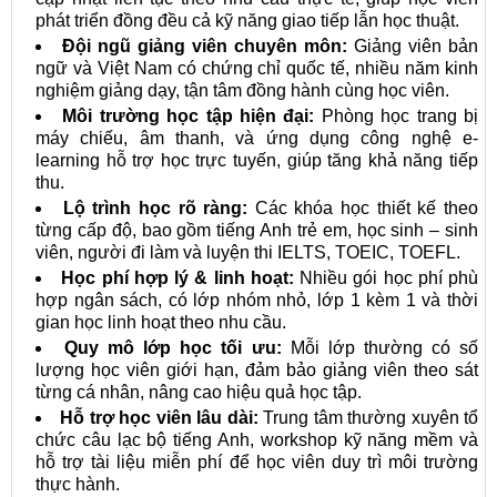
phát triển đồng đều cả kỹ năng giao tiếp lẫn học thuật.
Đội ngũ giảng viên chuyên môn:
Giảng viên bản
ngữ và Việt Nam có chứng chỉ quốc tế, nhiều năm kinh
nghiệm giảng dạy, tận tâm đồng hành cùng học viên.
Môi trường học tập hiện đại:
Phòng học trang bị
máy chiếu, âm thanh, và ứng dụng công nghệ e-
learning hỗ trợ học trực tuyến, giúp tăng khả năng tiếp
thu.
Lộ trình học rõ ràng:
Các khóa học thiết kế theo
từng cấp độ, bao gồm tiếng Anh trẻ em, học sinh – sinh
viên, người đi làm và luyện thi IELTS, TOEIC, TOEFL.
Học phí hợp lý & linh hoạt:
Nhiều gói học phí phù
hợp ngân sách, có lớp nhóm nhỏ, lớp 1 kèm 1 và thời
gian học linh hoạt theo nhu cầu.
Quy mô lớp học tối ưu:
Mỗi lớp thường có số
lượng học viên giới hạn, đảm bảo giảng viên theo sát
từng cá nhân, nâng cao hiệu quả học tập.
Hỗ trợ học viên lâu dài:
Trung tâm thường xuyên tổ
chức câu lạc bộ tiếng Anh, workshop kỹ năng mềm và
hỗ trợ tài liệu miễn phí để học viên duy trì môi trường
thực hành.