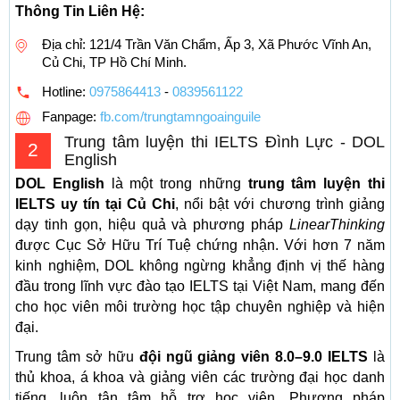
Thông Tin Liên Hệ:
Địa chỉ: 121/4 Trần Văn Chẩm, Ấp 3, Xã Phước Vĩnh An,
Củ Chi, TP Hồ Chí Minh.
Hotline:
0975864413
-
0839561122
Fanpage:
fb.com/trungtamngoainguile
Trung tâm luyện thi IELTS Đình Lực - DOL
2
English
DOL English
là một trong những
trung tâm luyện thi
IELTS uy tín tại Củ Chi
, nổi bật với chương trình giảng
dạy tinh gọn, hiệu quả và phương pháp
LinearThinking
được Cục Sở Hữu Trí Tuệ chứng nhận. Với hơn 7 năm
kinh nghiệm, DOL không ngừng khẳng định vị thế hàng
đầu trong lĩnh vực đào tạo IELTS tại Việt Nam, mang đến
cho học viên môi trường học tập chuyên nghiệp và hiện
đại.
Trung tâm sở hữu
đội ngũ giảng viên 8.0–9.0 IELTS
là
thủ khoa, á khoa và giảng viên các trường đại học danh
tiếng, luôn tận tâm hỗ trợ học viên. Phương pháp