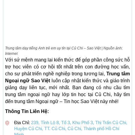
Trung tâm dạy tiếng Anh trẻ em uy tín tại Củ Chi – Sao Việt | Nguồn ảnh:
Internet
Với sứ mệnh mang lại kiến thức để góp phần công sức hỗ
trợ học viên có cơ hội tốt nhất trên con đường học vấn,
cho sự phát triển nghề nghiệp trong tương lai,
Trung tâm
Ngoại ngữ Sao Việt
luôn cập nhật kiến thức và giáo trình
giảng dạy liên tục, mới nhất. Bạn đang có nhu cầu tìm
trung tâm ngoại ngữ hay lớp tin học tại Củ Chi, hãy tìm
đến trung tâm Ngoại ngữ – Tin học Sao Việt này nhé!
Thông Tin Liên Hệ:
Địa Chỉ:
239, Tỉnh Lộ 8, Tổ 3, Khu Phố 3, Thị Trấn Củ Chi,
Huyện Củ Chi, TT. Củ Chi, Củ Chi, Thành phố Hồ Chí
Minh