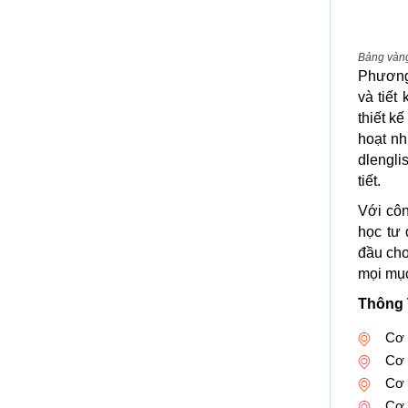
Bảng vàng
Phương 
và tiết
thiết k
hoạt nh
dlengli
tiết.
Với cô
học tư 
đầu ch
mọi mục
Thông 
Cơ 
Cơ 
Cơ 
Cơ 