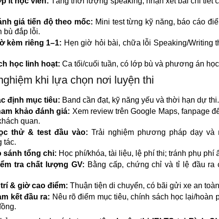
p ít học viên:
Tăng thời lượng speaking, nhận xét bài chi tiết 
nh giá tiến độ theo mốc:
Mini test từng kỹ năng, báo cáo đi
 bù đắp lỗi.
ờ kèm riêng 1–1:
Hẹn giờ hỏi bài, chữa lỗi Speaking/Writing 
ch học linh hoạt:
Ca tối/cuối tuần, có lớp bù và phương án học
nghiệm khi lựa chọn nơi luyện thi
c định mục tiêu:
Band cần đạt, kỹ năng yếu và thời hạn dự thi.
am khảo đánh giá:
Xem review trên Google Maps, fanpage đ
khách quan.
ọc thử & test đầu vào:
Trải nghiệm phương pháp dạy và
 tác.
 sánh tổng chi:
Học phí/khóa, tài liệu, lệ phí thi; tránh phụ phí 
iểm tra chất lượng GV:
Bằng cấp, chứng chỉ và tỉ lệ đầu ra
 trí & giờ cao điểm:
Thuận tiện di chuyển, có bãi gửi xe an toàn
m kết đầu ra:
Nêu rõ điểm mục tiêu, chính sách học lại/hoàn 
đồng.