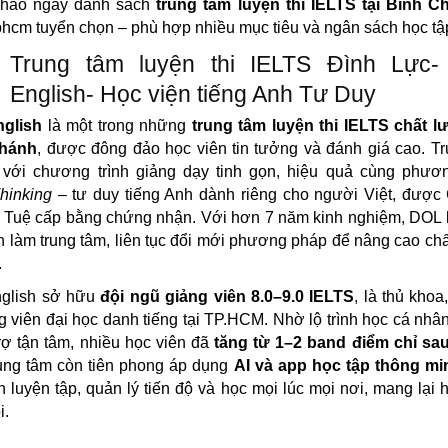
hảo ngay danh sách
trung tâm luyện thi IELTS tại Bình C
hcm tuyển chọn – phù hợp nhiều mục tiêu và ngân sách học tậ
Trung tâm luyện thi IELTS Đình Lực
English- Học viện tiếng Anh Tư Duy
glish
là một trong những
trung tâm luyện thi IELTS chất l
Chánh
, được đông đảo học viên tin tưởng và đánh giá cao. T
t với chương trình giảng dạy tinh gọn, hiệu quả cùng phươ
hinking
– tư duy tiếng Anh dành riêng cho người Việt, được
 Tuệ cấp bằng chứng nhận. Với hơn 7 năm kinh nghiệm, DOL 
n làm trung tâm, liên tục đổi mới phương pháp để nâng cao ch
.
glish sở hữu
đội ngũ giảng viên 8.0–9.0 IELTS
, là thủ khoa
g viên đại học danh tiếng tại TP.HCM. Nhờ lộ trình học cá nhâ
rợ tận tâm, nhiều học viên đã
tăng từ 1–2 band điểm chỉ sau
ung tâm còn tiên phong áp dụng
AI và app học tập thông mi
n luyện tập, quản lý tiến độ và học mọi lúc mọi nơi, mang lại 
i.