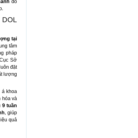
hánh
do
p.
- DOL
ượng tại
rung tâm
ng pháp
 Cục Sở
luôn đặt
ất lượng
, á khoa
n hóa và
 9 tuần
nh
, giúp
hiệu quả