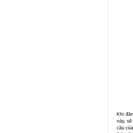
Khi đăn
này, s
cầu của