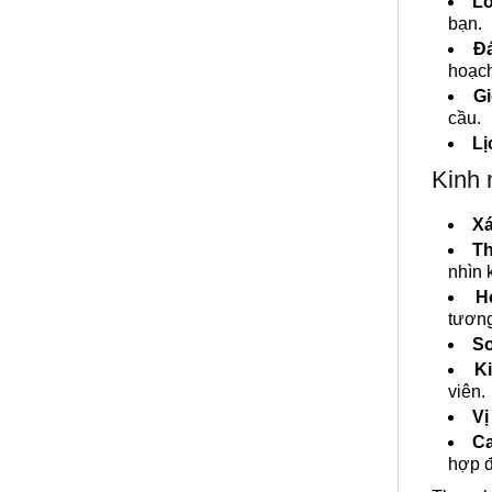
Lớ
bạn.
Đá
hoạch
Gi
cầu.
Lị
Kinh 
Xá
Th
nhìn 
H
tương
So
K
viên.
Vị
Ca
hợp 