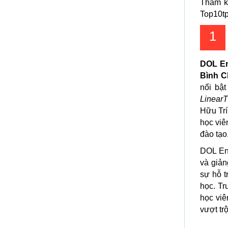
Tham k
Top10tp
1
DOL En
Bình 
nổi bậ
LinearT
Hữu Trí
học viê
đào tạo
DOL En
và giản
sự hỗ t
học. Tr
học viê
vượt trộ