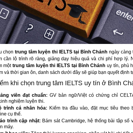
u chọn
trung tâm luyện thi IELTS tại Bình Chánh
ngày càng 
n cần lộ trình rõ ràng, giảng dạy hiệu quả và chi phí hợp lý.
ìm một
trung tâm luyện thi IELTS tại Bình Chánh
uy tín, phù
ểm và thời gian ôn, danh sách dưới đây sẽ giúp bạn quyết định tự
ểm khi chọn trung tâm IELTS uy tín ở Bình Ch
iảng viên đạt chuẩn:
GV bản ngữ/Việt có chứng chỉ CELT
kinh nghiệm luyện thi.
ộ trình cá nhân hóa:
Kiểm tra đầu vào, đặt mục tiêu theo 
ine cụ thể.
áo trình cập nhật:
Bám sát Cambridge, hệ thống bài tập số 
ên máy.