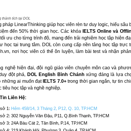
 thành tích tại DOL
pháp LinearThinking giúp học viên rèn tư duy logic, hiểu sâu 
 kiệm đến 50% thời gian học. Các khóa
IELTS Online và Offli
ế tối ưu cho từng trình độ, mang đến trải nghiệm học tập hiện đại
ư học tại trung tâm. DOL còn cung cấp nền tảng học tập trực t
sh.vn, nơi học viên có thể ôn luyện, làm bài test và nhận phản
ng nghệ hiện đại, đội ngũ giáo viên chuyên môn cao và phươ
duy đột phá,
DOL English Bình Chánh
xứng đáng là lựa ch
o những ai muốn đạt
IELTS 7.0+
trong thời gian ngắn, tự tin ch
 tiêu học tập và nghề nghiệp.
Tin Liên Hệ:
sở 1:
Hẻm 458/14, 3 Tháng 2, P12, Q. 10, TP.HCM
sở 2: 302 Nguyễn Văn Đậu, P11, Q.Bình Thạnh, TP.HCM
sở 3: 24A Bàu Cát 2, Tân Bình, P.14, TP.HCM
sở 4: 219 Khánh Hội, Phường 3, Quận 4, TP.HCM