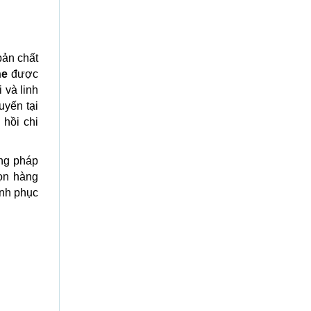
bản chất
ne
được
 và linh
uyến tại
 hồi chi
ng pháp
ọn hàng
inh phục