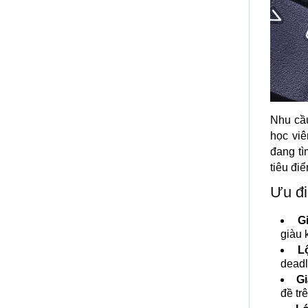
Nhu cầ
học viê
đang t
tiêu đi
Ưu đi
G
giàu 
L
deadl
Gi
đề tr