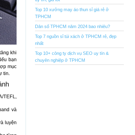
Top 10 xưởng may áo thun sỉ giá rẻ ở
TPHCM
Dân số TPHCM năm 2024 bao nhiêu?
Top 7 nguồn sỉ túi xách ở TPHCM rẻ, đẹp
nhất
tăng khi
Top 10+ công ty dịch vụ SEO uy tín &
 Nếu bạn
chuyên nghiệp ở TPHCM
 hợp mục
 tin.
ánh
A/TEFL,
band và
và luyện