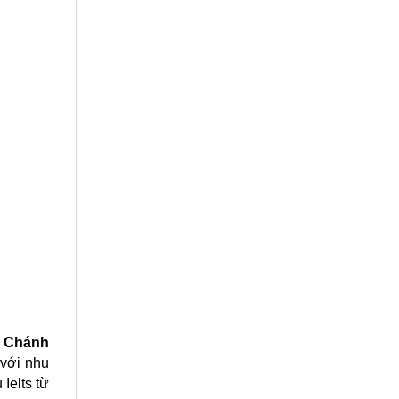
h Chánh
với nhu
Ielts từ