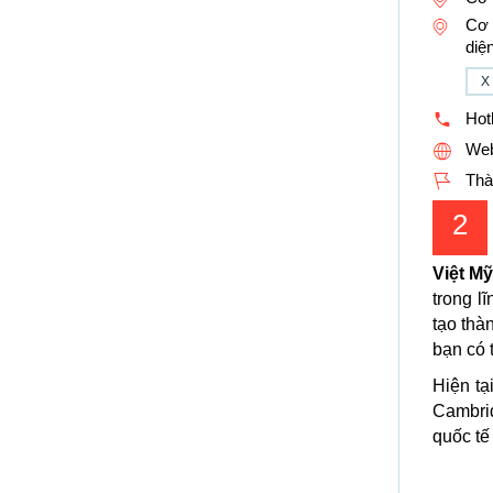
Cơ 
diệ
X
Hotl
Web
Thà
2
Việt M
trong 
tạo thà
bạn có t
Hiện tạ
Cambrid
quốc tế