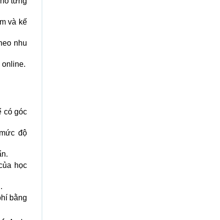
cho từng
ểm và kế
theo nhu
 online.
ể có góc
 mức độ
ẩn.
 của học
.
phí bằng