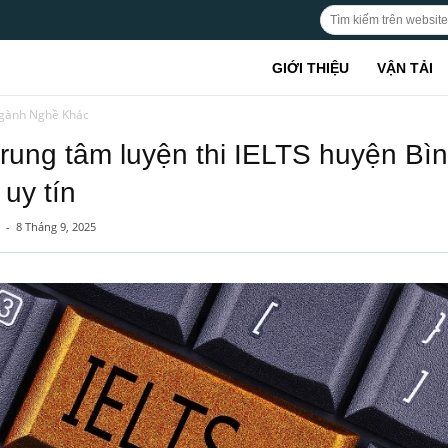
GIỚI THIỆU
VẬN TẢI
gành Nghề Khác
trung tâm luyện thi IELTS huyện Bì
uy tín
-
8 Tháng 9, 2025