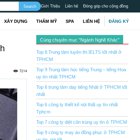
Giới Thiệu
Liên hệ
Đóng góp cho cộng đồng
XÂY DỰNG
THẨM MỸ
SPA
LIÊN HỆ
ĐĂNG KÝ
Cùng chuyên mục “Ngành Nghề Khác”
nh
Top 8 Trung tâm luyện thi IELTS tốt nhất ở
TPHCM
Top 9 Trung tâm học tiếng Trung – tiếng Hoa
7214
uy tín nhất TPHCM
Top 6 trung tâm dạy tiếng Nhật ở TPHCM tốt
nhất
Top 6 công ty thiết kế nội thất uy tín nhất
Tphcm
Top 7 công ty diệt côn trùng uy tín ở TPHCM
Top 9 công ty may áo đồng phục ở TPHCM
uy tín, giá tốt