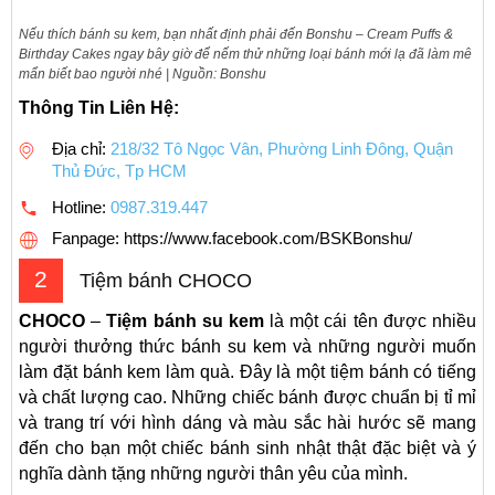
Nếu thích bánh su kem, bạn nhất định phải đến Bonshu – Cream Puffs &
Birthday Cakes ngay bây giờ để nếm thử những loại bánh mới lạ đã làm mê
mẩn biết bao người nhé | Nguồn: Bonshu
Thông Tin Liên Hệ:
Địa chỉ:
218/32 Tô Ngọc Vân, Phường Linh Đông, Quận
Thủ Đức, Tp HCM
Hotline:
0987.319.447
Fanpage: https://www.facebook.com/BSKBonshu/
2
Tiệm bánh CHOCO
CHOCO
–
Tiệm bánh su kem
là một cái tên được nhiều
người thưởng thức bánh su kem và những người muốn
làm đặt bánh kem làm quà. Đây là một tiệm bánh có tiếng
và chất lượng cao. Những chiếc bánh được chuẩn bị tỉ mỉ
và trang trí với hình dáng và màu sắc hài hước sẽ mang
đến cho bạn một chiếc bánh sinh nhật thật đặc biệt và ý
nghĩa dành tặng những người thân yêu của mình.