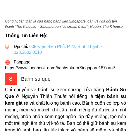
Công ty, tiền thân là cửa hàng bánh kẹo Singapore, gần đây đã đổi tên
thành “The K house – Singaporean ice cream & tea” | Nguồn: The K house
Thông Tin Liên Hệ:
Địa chỉ:
608 Điện Biên Phủ, P.22, Bình Thạnh -
028.3602.0510
Fanpage:
https://www.facebook.com/banhsukemSingapore187xvnt/
8
Bánh su que
Chỉ chuyên về bánh su kem nhưng cửa hàng
Bánh Su
Que
ở Nguyễn Thiện Thuật nổi tiếng là
tiệm bánh su
kem giá rẻ
và chất lượng bánh cao. Bánh cuốn có lớp vỏ
mỏng, mềm và mượt, chỉ cần một miếng đã được ăn một
miếng, phần nhân kem ngọt ngào lấp đầy miệng, tạo nên
một trải nghiệm thú vị khó tả. Bạn có thể giữ bánh su kem
trong tủ lạnh bao lâu tùy thích; vỏ bánh sẽ mềm, và nhân