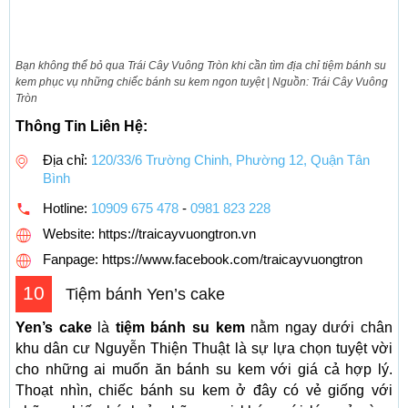
Bạn không thể bỏ qua Trái Cây Vuông Tròn khi cần tìm địa chỉ tiệm bánh su
kem phục vụ những chiếc bánh su kem ngon tuyệt | Nguồn: Trái Cây Vuông
Tròn
Thông Tin Liên Hệ:
Địa chỉ:
120/33/6 Trường Chinh, Phường 12, Quận Tân
Bình
Hotline:
10909 675 478
-
0981 823 228
Website: https://traicayvuongtron.vn
Fanpage: https://www.facebook.com/traicayvuongtron
10
Tiệm bánh Yen’s cake
Yen’s cake
là
tiệm bánh su kem
nằm ngay dưới chân
khu dân cư Nguyễn Thiện Thuật là sự lựa chọn tuyệt vời
cho những ai muốn ăn bánh su kem với giá cả hợp lý.
Thoạt nhìn, chiếc bánh su kem ở đây có vẻ giống với