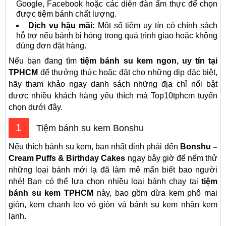
Google, Facebook hoặc các diễn đàn ẩm thực để chọn
được tiệm bánh chất lượng.
Dịch vụ hậu mãi:
Một số tiệm uy tín có chính sách
hỗ trợ nếu bánh bị hỏng trong quá trình giao hoặc không
đúng đơn đặt hàng.
Nếu bạn đang tìm
tiệm bánh su kem ngon, uy tín tại
TPHCM
để thưởng thức hoặc đặt cho những dịp đặc biệt,
hãy tham khảo ngay danh sách những địa chỉ nổi bật
được nhiều khách hàng yêu thích mà Top10tphcm tuyển
chọn dưới đây.
1
Tiệm bánh su kem Bonshu
Nếu thích bánh su kem, bạn nhất định phải đến
Bonshu –
Cream Puffs & Birthday Cakes
ngay bây giờ để nếm thử
những loại bánh mới lạ đã làm mê mẩn biết bao người
nhé! Bạn có thể lựa chọn nhiều loại bánh chay tại
tiệm
bánh su kem TPHCM
này, bao gồm dừa kem phô mai
giòn, kem chanh leo vỏ giòn và bánh su kem nhân kem
lạnh.