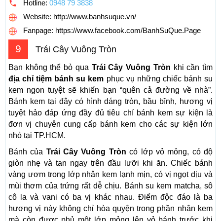
Hotline:
0948 79 3838
Website: http://www.banhsuque.vn/
Fanpage: https://www.facebook.com/BanhSuQue.Page
9
Trái Cây Vuông Tròn
Bạn không thể bỏ qua
Trái Cây Vuông Tròn
khi cần tìm
địa chỉ tiệm bánh su kem
phục vụ những chiếc bánh su
kem ngon tuyệt sẽ khiến bạn “quên cả đường về nhà”.
Bánh kem tại đây có hình dáng tròn, bầu bĩnh, hương vị
tuyệt hảo đáp ứng đầy đủ tiêu chí bánh kem sự kiện là
đơn vị chuyên cung cấp bánh kem cho các sự kiện lớn
nhỏ tại TP.HCM.
Bánh của
Trái Cây Vuông Tròn
có lớp vỏ mỏng, có độ
giòn nhẹ và tan ngay trên đầu lưỡi khi ăn. Chiếc bánh
vàng ươm trong lớp nhân kem lạnh mịn, có vị ngọt dịu và
mùi thơm của trứng rất dễ chịu. Bánh su kem matcha, sô
cô la và vani có ba vị khác nhau. Điểm độc đáo là ba
hương vị này không chỉ hòa quyện trong phần nhân kem
mà còn được phủ một lớp mỏng lên vỏ bánh trước khi