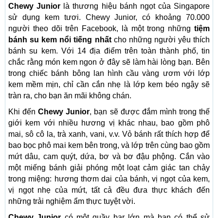
Chewy Junior
là thương hiệu bánh ngọt của Singapore
sử dụng kem tươi. Chewy Junior, có khoảng 70.000
người theo dõi trên Facebook, là một trong những
tiệm
bánh su kem nổi tiếng nhất
cho những người yêu thích
bánh su kem. Với 14 địa điểm trên toàn thành phố, tin
chắc rằng món kem ngon ở đây sẽ làm hài lòng bạn. Bên
trong chiếc bánh bông lan hình cầu vàng ươm với lớp
kem mềm mịn, chỉ cần cắn nhẹ là lớp kem béo ngậy sẽ
tràn ra, cho bạn ăn mãi không chán.
Khi đến
Chewy Junior
, bạn sẽ được đắm mình trong thế
giới kem với nhiều hương vị khác nhau, bao gồm phô
mai, sô cô la, trà xanh, vani, v.v. Vỏ bánh rất thích hợp để
bao bọc phô mai kem bên trong, và lớp trên cùng bao gồm
mứt dâu, cam quýt, dứa, bơ và bơ đậu phộng. Cắn vào
một miếng bánh giải phóng một loạt cảm giác tan chảy
trong miệng: hương thơm dai của bánh, vị ngọt của kem,
vị ngọt nhẹ của mứt, tất cả đều đưa thực khách đến
những trải nghiệm ẩm thực tuyệt vời.
Chewy Junior
có một quầy bar lớn mà bạn có thể sử