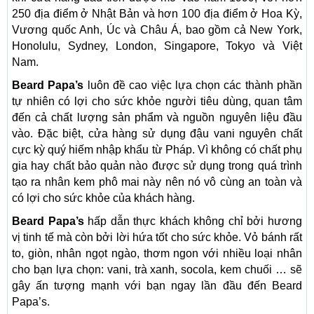
250 địa điểm ở Nhật Bản và hơn 100 địa điểm ở Hoa Kỳ,
Vương quốc Anh, Úc và Châu Á, bao gồm cả New York,
Honolulu, Sydney, London, Singapore, Tokyo và Việt
Nam.
Beard Papa’s
luôn đề cao việc lựa chọn các thành phần
tự nhiên có lợi cho sức khỏe người tiêu dùng, quan tâm
đến cả chất lượng sản phẩm và nguồn nguyên liệu đầu
vào. Đặc biệt, cửa hàng sử dụng đậu vani nguyên chất
cực kỳ quý hiếm nhập khẩu từ Pháp. Vì không có chất phụ
gia hay chất bảo quản nào được sử dụng trong quá trình
tạo ra nhân kem phô mai này nên nó vô cùng an toàn và
có lợi cho sức khỏe của khách hàng.
Beard Papa’s
hấp dẫn thực khách không chỉ bởi hương
vị tinh tế mà còn bởi lời hứa tốt cho sức khỏe. Vỏ bánh rất
to, giòn, nhân ngọt ngào, thơm ngon với nhiều loại nhân
cho bạn lựa chọn: vani, trà xanh, socola, kem chuối … sẽ
gây ấn tượng mạnh với bạn ngay lần đầu đến Beard
Papa’s.