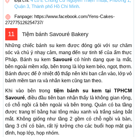
Địa chỉ:
4 Lô E Chung Cư Nguyễn Thiện Thuật, Phường 1,
Quận 3, Thành phố Hồ Chí Minh.
Fanpage: https://www.facebook.com/Yens-Cakes-
272775126254737/
11
Tiệm bánh Savouré Bakery
Những chiếc bánh su kem được đóng gói với sự chăm
sóc và chú ý nhạy cảm, mang đến sự tinh tế của ẩm thực
Pháp. Bánh su kem
Savouré
có hình dạng que lạ mắt,
bên ngoài mềm xốp, bên trong là lớp kem béo, ngọt, thơm.
Bánh được để ở nhiệt độ thấp nên khi bạn cắn vào, lớp vỏ
bánh mềm tan ra và nhân kem cũng tan theo.
Khi vào bên trong
tiệm bánh su kem tại TPHCM
Savouré
, điều đầu tiên bạn nhận thấy là không gian rộng,
có chỗ ngồi cả bên ngoài và bên trong. Quán có ba tầng
được trang trí bằng hai tông màu xanh và trắng sáng bắt
mắt. Không giống như tầng 2 gồm có chỗ ngồi và bàn,
tầng 3 chỉ có bàn, rất lý tưởng cho các buổi họp mặt gia
đình, họp lớp, họp nhóm.