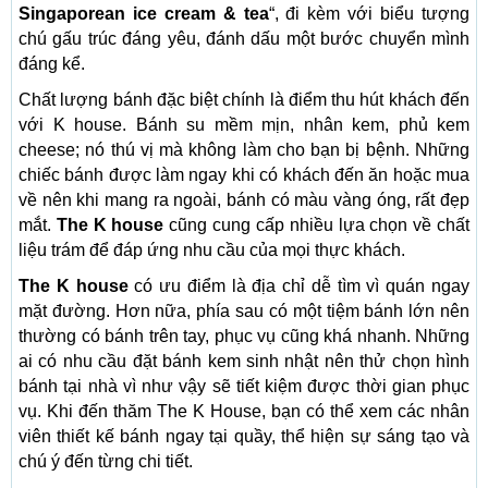
Singaporean ice cream & tea
“, đi kèm với biểu tượng
chú gấu trúc đáng yêu, đánh dấu một bước chuyển mình
đáng kể.
Chất lượng bánh đặc biệt chính là điểm thu hút khách đến
với K house. Bánh su mềm mịn, nhân kem, phủ kem
cheese; nó thú vị mà không làm cho bạn bị bệnh. Những
chiếc bánh được làm ngay khi có khách đến ăn hoặc mua
về nên khi mang ra ngoài, bánh có màu vàng óng, rất đẹp
mắt.
The K house
cũng cung cấp nhiều lựa chọn về chất
liệu trám để đáp ứng nhu cầu của mọi thực khách.
The K house
có ưu điểm là địa chỉ dễ tìm vì quán ngay
mặt đường. Hơn nữa, phía sau có một tiệm bánh lớn nên
thường có bánh trên tay, phục vụ cũng khá nhanh. Những
ai có nhu cầu đặt bánh kem sinh nhật nên thử chọn hình
bánh tại nhà vì như vậy sẽ tiết kiệm được thời gian phục
vụ. Khi đến thăm The K House, bạn có thể xem các nhân
viên thiết kế bánh ngay tại quầy, thể hiện sự sáng tạo và
chú ý đến từng chi tiết.