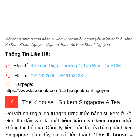
Một trong những tiệm bánh su kem được nhiều người yêu thích nhất là Bánh
Su Kem Khánh Nguyên | Nguồn: Bánh Su Kem Khánh Nguyên
Thông Tin Liên Hệ:
Địa chỉ:
40 Xuân Diệu, Phường 4, Tân Bình, Tp HCM
Hotline:
0914422000
-
0949158133
Fanpage:
https://www.facebook.com/banhsuquekhanhnguyen
7
The K house - Su kem Singapore & Tea
Đối với những ai đã từng thưởng thức bánh su kem ở Sài
Gòn thì đây vẫn là một
tiệm bánh su kem ngon nhất
không thể bỏ qua. Công ty, tiền thân là cửa hàng bánh kẹo
Singapore, gần đây đã đổi tên thành “
The K house –