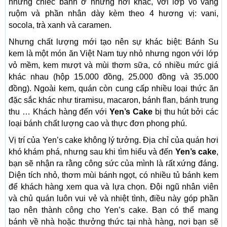
những chiếc bánh ở những nơi khác, với lớp vỏ vàng
ruộm và phần nhân dày kèm theo 4 hương vị: vani,
socola, trà xanh và caramen.
Nhưng chất lượng mới tạo nên sự khác biệt: Bánh Su
kem là một món ăn Việt Nam tuy nhỏ nhưng ngon với lớp
vỏ mềm, kem mượt và mùi thơm sữa, có nhiều mức giá
khác nhau (hộp 15.000 đồng, 25.000 đồng và 35.000
đồng). Ngoài kem, quán còn cung cấp nhiều loại thức ăn
đặc sắc khác như tiramisu, macaron, bánh flan, bánh trung
thu … Khách hàng đến với
Yen’s Cake
bị thu hút bởi các
loại bánh chất lượng cao và thực đơn phong phú.
Vị trí của Yen’s cake không lý tưởng. Địa chỉ của quán hơi
khó khám phá, nhưng sau khi tìm hiểu và đến
Yen’s cake
,
bạn sẽ nhận ra rằng công sức của mình là rất xứng đáng.
Diện tích nhỏ, thơm mùi bánh ngọt, có nhiều tủ bánh kem
để khách hàng xem qua và lựa chọn. Đội ngũ nhân viên
và chủ quán luôn vui vẻ và nhiệt tình, điều này góp phần
tạo nên thành công cho Yen’s cake. Bạn có thể mang
bánh về nhà hoặc thưởng thức tại nhà hàng, nơi bạn sẽ