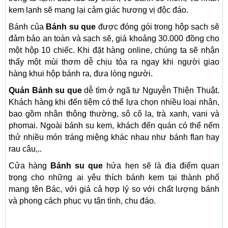
kem lạnh sẽ mang lại cảm giác hương vị độc đáo.
Bánh của
Bánh su que
được đóng gói trong hộp sạch sẽ
đảm bảo an toàn và sạch sẽ, giá khoảng 30.000 đồng cho
một hộp 10 chiếc. Khi đặt hàng online, chúng ta sẽ nhận
thấy một mùi thơm dễ chịu tỏa ra ngay khi người giao
hàng khui hộp bánh ra, đưa lòng người.
Quán Bánh su que
dễ tìm ở ngã tư Nguyễn Thiện Thuật.
Khách hàng khi đến tiệm có thể lựa chọn nhiều loại nhân,
bao gồm nhân thông thường, sô cô la, trà xanh, vani và
phomai. Ngoài bánh su kem, khách đến quán có thể nếm
thử nhiều món tráng miệng khác nhau như bánh flan hay
rau câu,..
Cửa hàng
Bánh su que
hứa hẹn sẽ là địa điểm quan
trọng cho những ai yêu thích bánh kem tại thành phố
mang tên Bác, với giá cả hợp lý so với chất lượng bánh
và phong cách phục vụ tận tình, chu đáo.