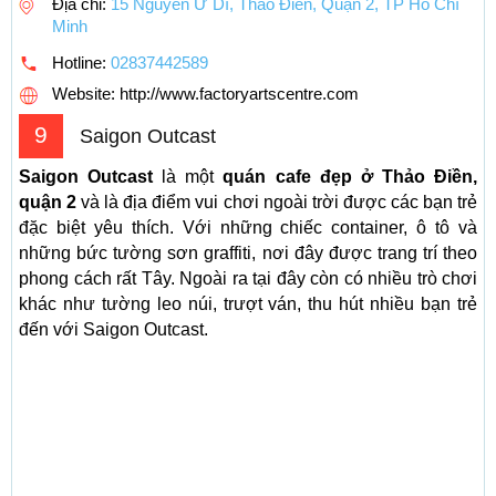
Địa chỉ:
15 Nguyễn Ư Dĩ, Thảo Điền, Quận 2, TP Hồ Chí
Minh
Hotline:
02837442589
Website: http://www.factoryartscentre.com
9
Saigon Outcast
Saigon Outcast
là một
quán cafe đẹp ở Thảo Điền,
quận 2
và là địa điểm vui chơi ngoài trời được các bạn trẻ
đặc biệt yêu thích. Với những chiếc container, ô tô và
những bức tường sơn graffiti, nơi đây được trang trí theo
phong cách rất Tây. Ngoài ra tại đây còn có nhiều trò chơi
khác như tường leo núi, trượt ván, thu hút nhiều bạn trẻ
đến với Saigon Outcast.