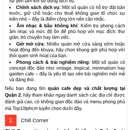
sự yên tâm khi sử dụng dịch vụ.
Chính sách dịch vụ:
Một số quán có hỗ trợ đặt bàn
trước, giữ chỗ hoặc cho thuê không gian tổ chức sự
kiện nhỏ – đây là điểm cộng lớn nên cân nhắc.
Âm nhạc & bầu không khí:
Kiểm tra phong cách
âm nhạc và mức độ ồn để phù hợp với mục đích: thư
giãn, trò chuyện hay làm việc.
Giờ mở cửa:
Nhiều quán mở cửa sáng sớm hoặc
hoạt động đến khuya, hãy chọn khung giờ phù hợp với
thói quen sinh hoạt của bạn.
Phong cách & trải nghiệm riêng:
Một số quán có
concept độc đáo như vintage, tropical, minimalism hay
garden cafe – đây là yếu tố tạo nên trải nghiệm mới mẻ
và đáng thử.
Nếu bạn đang tìm
quán cafe đẹp và chất lượng tại
Quận 2
, hãy tham khảo ngay danh sách các địa chỉ được
đánh giá cao, có không gian độc đáo và menu phong phú
mà Top10tphcm tuyển chọn dưới đây.
1
Chill Corner