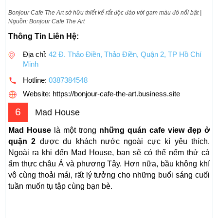
Bonjour Cafe The Art sở hữu thiết kế rất độc đáo với gam màu đỏ nổi bật |
Nguồn: Bonjour Cafe The Art
Thông Tin Liên Hệ:
Địa chỉ:
42 Đ. Thảo Điền, Thảo Điền, Quận 2, TP Hồ Chí
Minh
Hotline:
0387384548
Website: https://bonjour-cafe-the-art.business.site
6
Mad House
Mad House
là một trong
những quán cafe view đẹp ở
quận 2
được du khách nước ngoài cực kì yêu thích.
Ngoài ra khi đến Mad House, bạn sẽ có thể nếm thử cả
ẩm thực châu Á và phương Tây. Hơn nữa, bầu không khí
vô cùng thoải mái, rất lý tưởng cho những buổi sáng cuối
tuần muốn tụ tập cùng bạn bè.