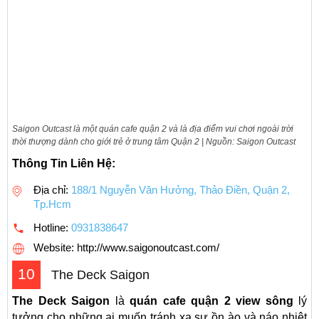
Saigon Outcast là một quán cafe quận 2 và là địa điểm vui chơi ngoài trời
thời thượng dành cho giới trẻ ở trung tâm Quận 2 | Nguồn: Saigon Outcast
Thông Tin Liên Hệ:
Địa chỉ:
188/1 Nguyễn Văn Hưởng, Thảo Điền, Quận 2,
Tp.Hcm
Hotline:
0931838647
Website: http://www.saigonoutcast.com/
10
The Deck Saigon
The Deck Saigon
là
quán cafe quận 2 view sông
lý
tưởng cho những ai muốn tránh xa sự ồn ào và náo nhiệt