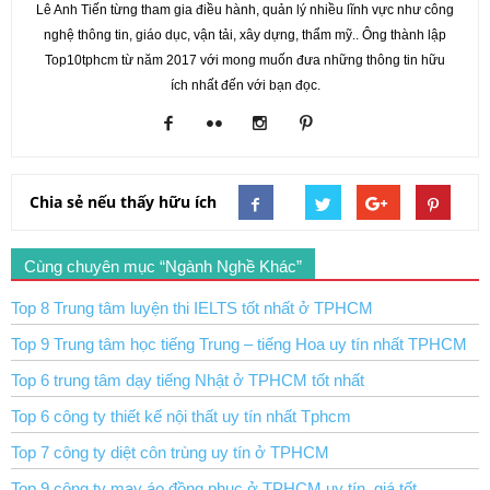
Lê Anh Tiến từng tham gia điều hành, quản lý nhiều lĩnh vực như công
nghệ thông tin, giáo dục, vận tải, xây dựng, thẩm mỹ.. Ông thành lập
Top10tphcm từ năm 2017 với mong muốn đưa những thông tin hữu
ích nhất đến với bạn đọc.
Chia sẻ nếu thấy hữu ích
Cùng chuyên mục “Ngành Nghề Khác”
Top 8 Trung tâm luyện thi IELTS tốt nhất ở TPHCM
Top 9 Trung tâm học tiếng Trung – tiếng Hoa uy tín nhất TPHCM
Top 6 trung tâm dạy tiếng Nhật ở TPHCM tốt nhất
Top 6 công ty thiết kế nội thất uy tín nhất Tphcm
Top 7 công ty diệt côn trùng uy tín ở TPHCM
Top 9 công ty may áo đồng phục ở TPHCM uy tín, giá tốt