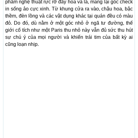
phẩm nghệ thuật rực rỡ đầy hoa và lá, mang lại góc check
in sống ảo cực xinh. Từ khung cửa ra vào, chậu hoa, bậc
thềm, đèn lồng và các vật dụng khác tại quán đều có màu
đỏ. Do đó, dù nằm ở một góc nhỏ ở ngã tư đường, thế
giới cổ tích như một Paris thu nhỏ này vẫn đủ sức thu hút
sự chú ý của mọi người và khiến trái tim của bất kỳ ai
cũng loạn nhịp.