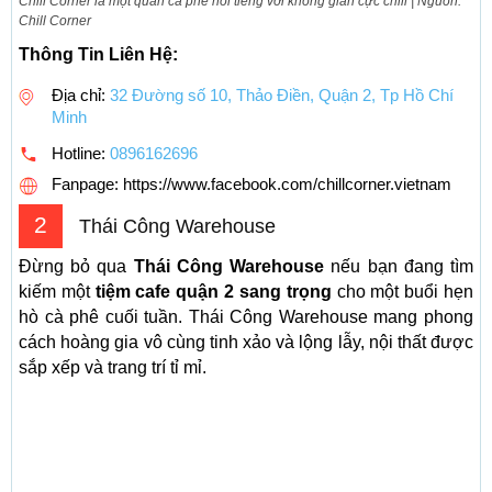
Chill Corner là một quán cà phê nổi tiếng với không gian cực chill | Nguồn:
Chill Corner
Thông Tin Liên Hệ:
Địa chỉ:
32 Đường số 10, Thảo Điền, Quận 2, Tp Hồ Chí
Minh
Hotline:
0896162696
Fanpage: https://www.facebook.com/chillcorner.vietnam
2
Thái Công Warehouse
Đừng bỏ qua
Thái Công Warehouse
nếu bạn đang tìm
kiếm một
tiệm cafe quận 2 sang trọng
cho một buổi hẹn
hò cà phê cuối tuần. Thái Công Warehouse mang phong
cách hoàng gia vô cùng tinh xảo và lộng lẫy, nội thất được
sắp xếp và trang trí tỉ mỉ.