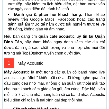
trực tiếp, hãy kiểm tra lịch biểu diễn, đặt bàn trước vào
các ngày cao điểm để tránh hết chỗ.
Đánh giá & phản hồi khách hàng:
Tham khảo
review trên Google Maps, Facebook hoặc các trang
đánh giá ẩm thực để nắm được trải nghiệm thực tế về
đồ uống, không gian và âm nhạc.
Nếu bạn đang tìm
quán cafe acoustic uy tín tại Quận
Bình Tân
, hãy tham khảo ngay danh sách các địa chỉ
được đánh giá cao, chất lượng và phù hợp cho mọi đối
tượng mà Top10tphcm tuyển chọn dưới đây.
1
Mây Acoustic
Mây Acoustic
là một trong các quán có band nhạc live
acoustic cực “đỉnh” khiến bất cứ ai đã từng nghe qua lần
đầu cũng đều nhớ mãi. Không gian quán rất thoải mái tạo
cho thực khách cảm giác gần gũi, ấm cúng. Đặc biệt, vào
mỗi thứ 7 và chủ nhật hàng tuần sẽ có band nhạc Acoustic
biểu diễn chỉ toàn là trai xinh gái đẹp thôi nha.