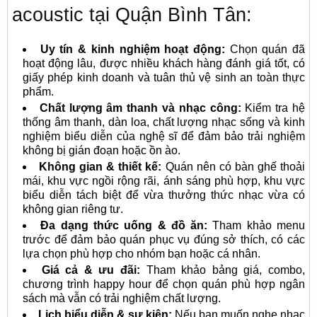
acoustic tại Quận Bình Tân:
Uy tín & kinh nghiệm hoạt động:
Chọn quán đã
hoạt động lâu, được nhiều khách hàng đánh giá tốt, có
giấy phép kinh doanh và tuân thủ vệ sinh an toàn thực
phẩm.
Chất lượng âm thanh và nhạc công:
Kiểm tra hệ
thống âm thanh, dàn loa, chất lượng nhạc sống và kinh
nghiệm biểu diễn của nghệ sĩ để đảm bảo trải nghiệm
không bị gián đoạn hoặc ồn ào.
Không gian & thiết kế:
Quán nên có bàn ghế thoải
mái, khu vực ngồi rộng rãi, ánh sáng phù hợp, khu vực
biểu diễn tách biệt để vừa thưởng thức nhạc vừa có
không gian riêng tư.
Đa dạng thức uống & đồ ăn:
Tham khảo menu
trước để đảm bảo quán phục vụ đúng sở thích, có các
lựa chọn phù hợp cho nhóm bạn hoặc cá nhân.
Giá cả & ưu đãi:
Tham khảo bảng giá, combo,
chương trình happy hour để chọn quán phù hợp ngân
sách mà vẫn có trải nghiệm chất lượng.
Lịch biểu diễn & sự kiện:
Nếu bạn muốn nghe nhạc