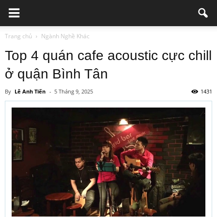
Trang chủ
Ngành Nghề Khác
Top 4 quán cafe acoustic cực chill
ở quận Bình Tân
By
Lê Anh Tiến
-
5 Tháng 9, 2025
1431