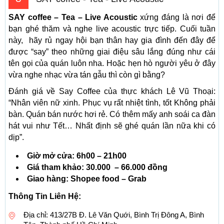
SAY coffee – Tea – Live Acoustic
xứng đáng là nơi để
bạn ghé thăm và nghe live acoustic trực tiếp. Cuối tuần
này, hãy rủ ngay hội bạn thân hay gia đình đến đây để
được “say” theo những giai điệu sâu lắng đúng như cái
tên gọi của quán luôn nha. Hoặc hẹn hò người yêu ở đây
vừa nghe nhạc vừa tán gẫu thì còn gì bằng?
Đánh giá về Say Coffee của thực khách Lê Vũ Thoại:
“Nhân viên nữ xinh. Phục vụ rất nhiệt tình, tốt Không phải
bàn. Quán bán nước hơi rẻ. Có thêm mấy anh soái ca đàn
hát vui như Tết… Nhất định sẽ ghé quán lần nữa khi có
dịp”.
Giờ mở cửa: 6h00 – 21h00
Giá tham khảo: 30.000 – 66.000 đồng
Giao hàng: Shopee food – Grab
Thông Tin Liên Hệ:
Địa chỉ: 413/27B Đ. Lê Văn Quới, Bình Trị Đông A, Bình