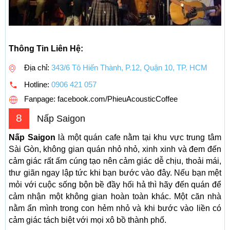
Thông Tin Liên Hệ:
Địa chỉ:
343/6 Tô Hiến Thành, P.12, Quận 10, TP. HCM
Hotline:
0906 421 057
Fanpage: facebook.com/PhieuAcousticCoffee
8
Nấp Saigon
Nấp Saigon
là một quán cafe nằm tại khu vực trung tâm
Sài Gòn, không gian quán nhỏ nhỏ, xinh xinh và đem đến
cảm giác rất ấm cúng tạo nên cảm giác dễ chịu, thoải mái,
thư giãn ngay lập tức khi bạn bước vào đây. Nếu bạn mệt
mỏi với cuộc sống bộn bề đầy hối hả thì hãy đến quán để
cảm nhận một không gian hoàn toàn khác. Một căn nhà
nằm ẩn mình trong con hẻm nhỏ và khi bước vào liền có
cảm giác tách biệt với mọi xô bồ thành phố.