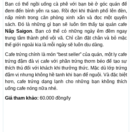
Bạn có thể ngồi uống cà phê với bạn bè ở góc quán để
đem đến bình yên ra sao. Rồi đợi khi thành phố lên đèn,
nấp mình trong căn phòng xinh xắn và đọc một quyển
sách. Đó là những gì bạn sẽ luôn tìm thấy tại quán cafe
Nấp Saigon
. Bạn có thể có những ngày êm đềm ngay
trung tâm thành phố vội vã. Chỉ cần đặt chân và bỏ mặc
thế giới ngoài kia là mỗi ngày sẽ luôn dịu dàng.
Cafe trứng chính là món “best seller” của quán, một ly cafe
trứng đậm đà vị cafe với phần trứng thơm béo để tạo sự
thích thú đối với khách khi thưởng thức. Mặc dù lớp trứng
đậm vị nhưng không hề tanh khi bạn để nguội. Và đặc biệt
hơn, cafe trứng dạng lạnh cho những bạn không thích
uống cafe nóng nữa nhé.
Giá tham khảo:
60.000 đồng/ly