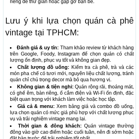
riêng để thư giãn hoặc gặp gỡ bạn bè.
Lưu ý khi lựa chọn quán cà phê
vintage tại TPHCM:
Đánh giá & uy tín:
Tham khảo review từ khách hàng
trên Google, Foody, Instagram để chọn quán có chất
lượng ổn định, phục vụ tốt và không gian đẹp.
Chất lượng đồ uống:
Kiểm tra cà phê, trà và các
món pha chế có tươi mới, nguyên liệu chất lượng, tránh
quán chỉ chú trọng decor mà bỏ qua hương vị.
Không gian & tiện nghi:
Quán rộng rãi, thoáng mát,
có ghế êm, bàn riêng, ổ cắm điện và Wi-Fi ổn định, đặc
biệt quan trọng với khách làm việc hoặc học tập.
Giá cả & menu:
Xem bảng giá và combo đồ uống,
lựa chọn quán có mức giá phù hợp với chất lượng phục
vụ và trải nghiệm vintage mang lại.
Thời gian & đông khách:
Quán vintage thường
đông vào giờ cao điểm hoặc cuối tuần, nên đi sớm hoặc
đặt bàn trước để trải nghiệm tốt nhất.