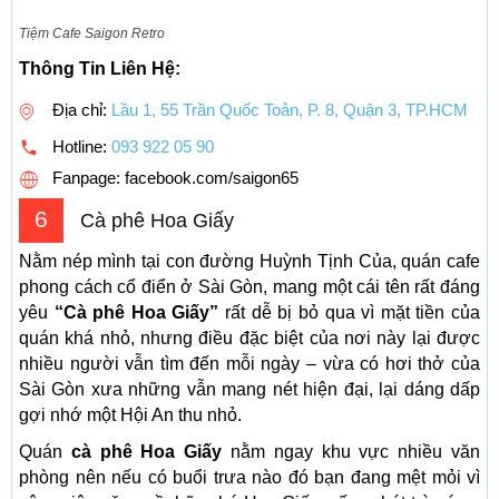
Tiệm Cafe Saigon Retro
Thông Tin Liên Hệ:
Địa chỉ:
Lầu 1, 55 Trần Quốc Toản, P. 8, Quận 3, TP.HCM
Hotline:
093 922 05 90
Fanpage: facebook.com/saigon65
6
Cà phê Hoa Giấy
Nằm nép mình tại con đường Huỳnh Tịnh Của, quán cafe
phong cách cổ điển ở Sài Gòn, mang một cái tên rất đáng
yêu
“Cà phê Hoa Giấy”
rất dễ bị bỏ qua vì mặt tiền của
quán khá nhỏ, nhưng điều đặc biệt của nơi này lại được
nhiều người vẫn tìm đến mỗi ngày – vừa có hơi thở của
Sài Gòn xưa những vẫn mang nét hiện đại, lại dáng dấp
gợi nhớ một Hội An thu nhỏ.
Quán
cà phê Hoa Giấy
nằm ngay khu vực nhiều văn
phòng nên nếu có buổi trưa nào đó bạn đang mệt mỏi vì