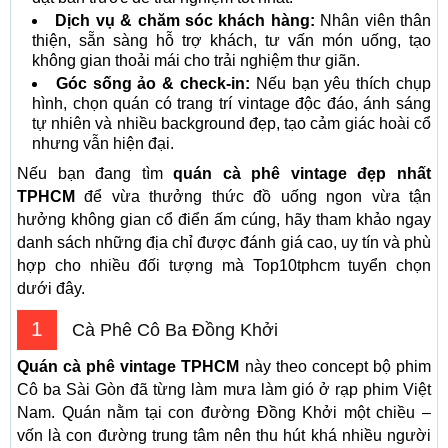
Dịch vụ & chăm sóc khách hàng:
Nhân viên thân
thiện, sẵn sàng hỗ trợ khách, tư vấn món uống, tạo
không gian thoải mái cho trải nghiệm thư giãn.
Góc sống ảo & check-in:
Nếu bạn yêu thích chụp
hình, chọn quán có trang trí vintage độc đáo, ánh sáng
tự nhiên và nhiều background đẹp, tạo cảm giác hoài cổ
nhưng vẫn hiện đại.
Nếu bạn đang tìm
quán cà phê vintage đẹp nhất
TPHCM
để vừa thưởng thức đồ uống ngon vừa tận
hưởng không gian cổ điển ấm cúng, hãy tham khảo ngay
danh sách những địa chỉ được đánh giá cao, uy tín và phù
hợp cho nhiều đối tượng mà Top10tphcm tuyển chọn
dưới đây.
1
Cà Phê Cô Ba Đồng Khởi
Quán cà phê vintage TPHCM
này theo concept bộ phim
Cô ba Sài Gòn đã từng làm mưa làm gió ở rạp phim Việt
Nam. Quán nằm tại con đường Đồng Khởi một chiều –
vốn là con đường trung tâm nên thu hút khá nhiều người