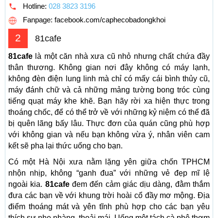
Hotline:
028 3823 3196
Fanpage: facebook.com/caphecobadongkhoi
2
81cafe
81cafe
là một căn nhà xưa cũ nhỏ nhưng chất chứa đầy
thân thương. Không gian nơi đây không có máy lạnh,
không đèn điện lung linh mà chỉ có mấy cái bình thủy cũ,
máy đánh chữ và cả những mảng tường bong tróc cùng
tiếng quạt máy khe khẽ. Bạn hãy rời xa hiện thực trong
thoáng chốc, để có thể trở về với những kỷ niệm có thể đã
bị quên lãng bấy lâu. Thực đơn của quán cũng phù hợp
với không gian và nếu bạn không vừa ý, nhân viên cam
kết sẽ pha lại thức uống cho bạn.
Có một Hà Nội xưa nằm lặng yên giữa chốn TPHCM
nhộn nhịp, không “ganh đua” với những vẻ đẹp mĩ lệ
ngoài kia.
81cafe
đem đến cảm giác dịu dàng, đằm thắm
đưa các bạn về với khung trời hoài cổ đầy mơ mộng. Địa
điểm thoáng mát và yên tĩnh phù hợp cho các bạn yêu
thích sự nhẹ nhàng, thoải mái. Uống một tách cà phê thơm