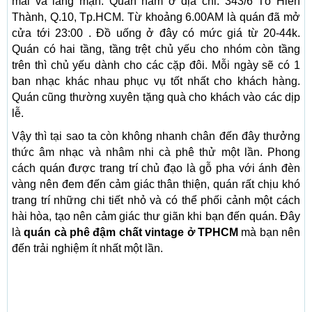
mái và lãng mạn. Quán nằm ở địa chỉ: 343/6 Tô Hiến
Thành, Q.10, Tp.HCM. Từ khoảng 6.00AM là quán đã mở
cửa tới 23:00 . Đồ uống ở đây có mức giá từ 20-44k.
Quán có hai tầng, tầng trệt chủ yếu cho nhóm còn tầng
trên thì chủ yếu dành cho các cặp đôi. Mỗi ngày sẽ có 1
ban nhạc khác nhau phục vụ tốt nhất cho khách hàng.
Quán cũng thường xuyên tặng quà cho khách vào các dịp
lễ.
Vậy thì tại sao ta còn không nhanh chân đến đây thưởng
thức âm nhạc và nhâm nhi cà phê thử một lần. Phong
cách quán được trang trí chủ đạo là gỗ pha với ánh đèn
vàng nên đem đến cảm giác thân thiện, quán rất chịu khó
trang trí những chi tiết nhỏ và có thể phối cảnh một cách
hài hòa, tạo nên cảm giác thư giãn khi bạn đến quán. Đây
là
quán cà phê đậm chất vintage ở TPHCM
mà bạn nên
đến trải nghiệm ít nhất một lần.