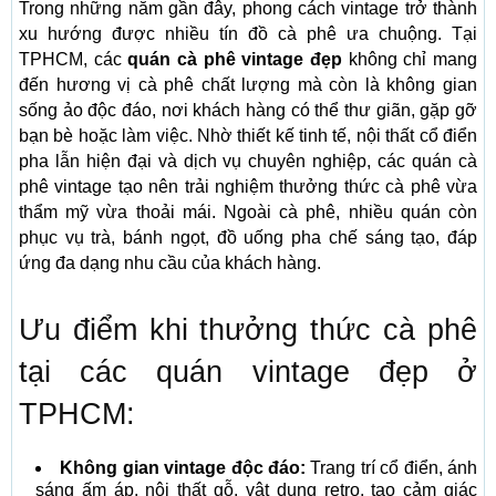
Trong những năm gần đây, phong cách vintage trở thành
xu hướng được nhiều tín đồ cà phê ưa chuộng. Tại
TPHCM, các
quán cà phê vintage đẹp
không chỉ mang
đến hương vị cà phê chất lượng mà còn là không gian
sống ảo độc đáo, nơi khách hàng có thể thư giãn, gặp gỡ
bạn bè hoặc làm việc. Nhờ thiết kế tinh tế, nội thất cổ điển
pha lẫn hiện đại và dịch vụ chuyên nghiệp, các quán cà
phê vintage tạo nên trải nghiệm thưởng thức cà phê vừa
thẩm mỹ vừa thoải mái. Ngoài cà phê, nhiều quán còn
phục vụ trà, bánh ngọt, đồ uống pha chế sáng tạo, đáp
ứng đa dạng nhu cầu của khách hàng.
Ưu điểm khi thưởng thức cà phê
tại các quán vintage đẹp ở
TPHCM:
Không gian vintage độc đáo:
Trang trí cổ điển, ánh
sáng ấm áp, nội thất gỗ, vật dụng retro, tạo cảm giác