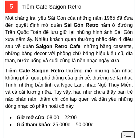
5
Tiệm Cafe Saigon Retro
Một chàng trai yêu Sài Gòn của những năm 1965 đã đưa
đến quyết định mở quán
Sài Gòn Retro
nằm ở đường
Trần Quốc Toản để lưu giữ lại những hình ảnh Sài Gòn
xưa năm ấy. Nhiều khách quen thường nhắc đến 4 điều
sau về quán
Saigon Retro Cafe
: những băng cassette,
những bảng decor với phông chữ bảng hiệu kiểu cũ, đĩa
than, nước uống và cuối cùng là nền nhạc ngày xưa.
Tiệm Cafe Saigon Retro
thường mở những bản nhạc
không phải gout phổ thông của giới trẻ, thường sẽ là nhạc
Trịnh, những bản tình ca Ngọc Lan, nhạc Ngô Thụy Miên,
và cả cải lương nữa. Tuy vậy, hầu như chưa thấy bạn trẻ
nào phàn nàn, thậm chí còn tập quen và dần yêu những
dòng nhạc có phần hoài cổ này.
Giờ mở cửa
: 08:00 – 22:00
Giá tham khảo
: 25.000đ – 50.000đ