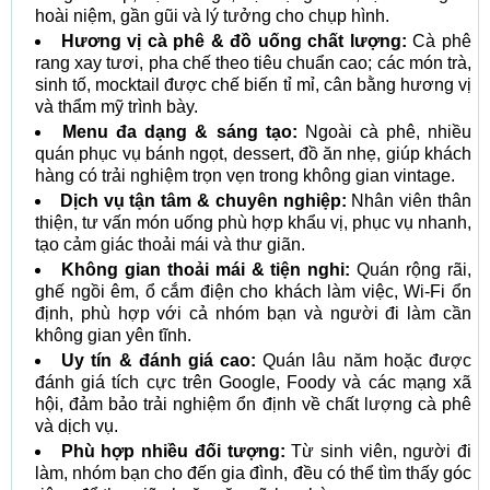
hoài niệm, gần gũi và lý tưởng cho chụp hình.
Hương vị cà phê & đồ uống chất lượng:
Cà phê
rang xay tươi, pha chế theo tiêu chuẩn cao; các món trà,
sinh tố, mocktail được chế biến tỉ mỉ, cân bằng hương vị
và thẩm mỹ trình bày.
Menu đa dạng & sáng tạo:
Ngoài cà phê, nhiều
quán phục vụ bánh ngọt, dessert, đồ ăn nhẹ, giúp khách
hàng có trải nghiệm trọn vẹn trong không gian vintage.
Dịch vụ tận tâm & chuyên nghiệp:
Nhân viên thân
thiện, tư vấn món uống phù hợp khẩu vị, phục vụ nhanh,
tạo cảm giác thoải mái và thư giãn.
Không gian thoải mái & tiện nghi:
Quán rộng rãi,
ghế ngồi êm, ổ cắm điện cho khách làm việc, Wi-Fi ổn
định, phù hợp với cả nhóm bạn và người đi làm cần
không gian yên tĩnh.
Uy tín & đánh giá cao:
Quán lâu năm hoặc được
đánh giá tích cực trên Google, Foody và các mạng xã
hội, đảm bảo trải nghiệm ổn định về chất lượng cà phê
và dịch vụ.
Phù hợp nhiều đối tượng:
Từ sinh viên, người đi
làm, nhóm bạn cho đến gia đình, đều có thể tìm thấy góc