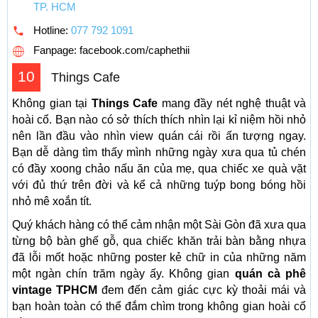
TP. HCM
Hotline:
077 792 1091
Fanpage: facebook.com/caphethii
10
Things Cafe
Không gian tại
Things Cafe
mang đầy nét nghệ thuật và
hoài cổ. Bạn nào có sở thích thích nhìn lại kỉ niệm hồi nhỏ
nên lần đầu vào nhìn view quán cái rồi ấn tượng ngay.
Bạn dễ dàng tìm thấy mình những ngày xưa qua tủ chén
có đầy xoong chảo nấu ăn của mẹ, qua chiếc xe quà vặt
với đủ thứ trên đời và kể cả những tuýp bong bóng hồi
nhỏ mê xoắn tít.
Quý khách hàng có thể cảm nhận một Sài Gòn đã xưa qua
từng bộ bàn ghế gỗ, qua chiếc khăn trải bàn bằng nhựa
đã lỗi mốt hoặc những poster kẻ chữ in của những năm
một ngàn chín trăm ngày ấy. Không gian
quán cà phê
vintage TPHCM
đem đến cảm giác cực kỳ thoải mái và
bạn hoàn toàn có thể đắm chìm trong không gian hoài cổ