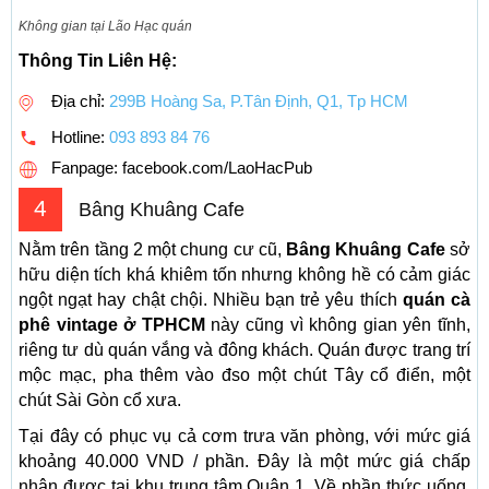
Không gian tại Lão Hạc quán
Thông Tin Liên Hệ:
Địa chỉ:
299B Hoàng Sa, P.Tân Định, Q1, Tp HCM
Hotline:
093 893 84 76
Fanpage: facebook.com/LaoHacPub
4
Bâng Khuâng Cafe
Nằm trên tầng 2 một chung cư cũ,
Bâng Khuâng Cafe
sở
hữu diện tích khá khiêm tốn nhưng không hề có cảm giác
ngột ngạt hay chật chội. Nhiều bạn trẻ yêu thích
quán cà
phê vintage ở TPHCM
này cũng vì không gian yên tĩnh,
riêng tư dù quán vắng và đông khách. Quán được trang trí
mộc mạc, pha thêm vào đso một chút Tây cổ điển, một
chút Sài Gòn cổ xưa.
Tại đây có phục vụ cả cơm trưa văn phòng, với mức giá
khoảng 40.000 VND / phần. Đây là một mức giá chấp
nhận được tại khu trung tâm Quận 1. Về phần thức uống,