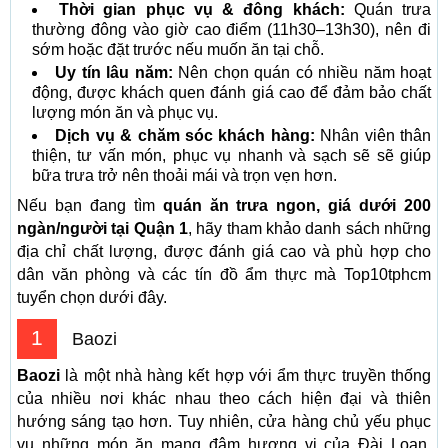
Thời gian phục vụ & đông khách:
Quán trưa
thường đông vào giờ cao điểm (11h30–13h30), nên đi
sớm hoặc đặt trước nếu muốn ăn tại chỗ.
Uy tín lâu năm:
Nên chọn quán có nhiều năm hoạt
động, được khách quen đánh giá cao để đảm bảo chất
lượng món ăn và phục vụ.
Dịch vụ & chăm sóc khách hàng:
Nhân viên thân
thiện, tư vấn món, phục vụ nhanh và sạch sẽ sẽ giúp
bữa trưa trở nên thoải mái và trọn vẹn hơn.
Nếu bạn đang tìm
quán ăn trưa ngon, giá dưới 200
ngàn/người tại Quận 1
, hãy tham khảo danh sách những
địa chỉ chất lượng, được đánh giá cao và phù hợp cho
dân văn phòng và các tín đồ ẩm thực mà Top10tphcm
tuyển chọn dưới đây.
1
Baozi
Baozi
là một nhà hàng kết hợp với ẩm thực truyền thống
của nhiều nơi khác nhau theo cách hiện đại và thiên
hướng sáng tạo hơn. Tuy nhiên, cửa hàng chủ yếu phục
vụ những món ăn mang đậm hương vị của Đài Loan.