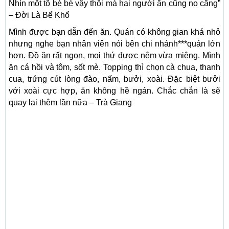
Nhìn một tô bé bé vậy thôi mà hai người ăn cũng no căng”
– Đời Là Bể Khổ
Mình được bạn dẫn đến ăn. Quán có không gian khá nhỏ
nhưng nghe bạn nhân viên nói bên chi nhánh***quán lớn
hơn. Đồ ăn rất ngon, mọi thứ được nêm vừa miệng. Mình
ăn cá hồi và tôm, sốt mè. Topping thì chọn cà chua, thanh
cua, trứng cút lòng đào, nấm, bưởi, xoài. Đặc biệt bưởi
với xoài cực hợp, ăn không hề ngán. Chắc chắn là sẽ
quay lại thêm lần nữa – Trà Giang