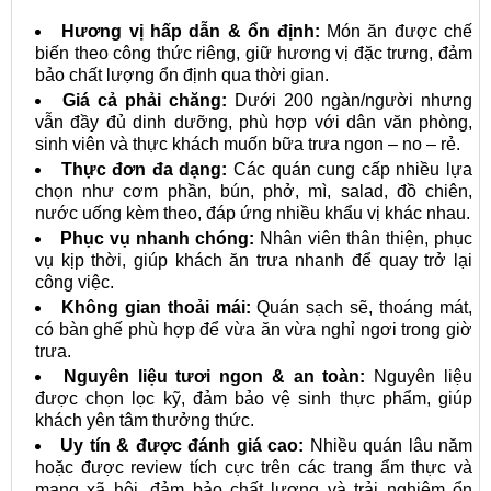
Hương vị hấp dẫn & ổn định:
Món ăn được chế
biến theo công thức riêng, giữ hương vị đặc trưng, đảm
bảo chất lượng ổn định qua thời gian.
Giá cả phải chăng:
Dưới 200 ngàn/người nhưng
vẫn đầy đủ dinh dưỡng, phù hợp với dân văn phòng,
sinh viên và thực khách muốn bữa trưa ngon – no – rẻ.
Thực đơn đa dạng:
Các quán cung cấp nhiều lựa
chọn như cơm phần, bún, phở, mì, salad, đồ chiên,
nước uống kèm theo, đáp ứng nhiều khẩu vị khác nhau.
Phục vụ nhanh chóng:
Nhân viên thân thiện, phục
vụ kịp thời, giúp khách ăn trưa nhanh để quay trở lại
công việc.
Không gian thoải mái:
Quán sạch sẽ, thoáng mát,
có bàn ghế phù hợp để vừa ăn vừa nghỉ ngơi trong giờ
trưa.
Nguyên liệu tươi ngon & an toàn:
Nguyên liệu
được chọn lọc kỹ, đảm bảo vệ sinh thực phẩm, giúp
khách yên tâm thưởng thức.
Uy tín & được đánh giá cao:
Nhiều quán lâu năm
hoặc được review tích cực trên các trang ẩm thực và
mạng xã hội, đảm bảo chất lượng và trải nghiệm ổn