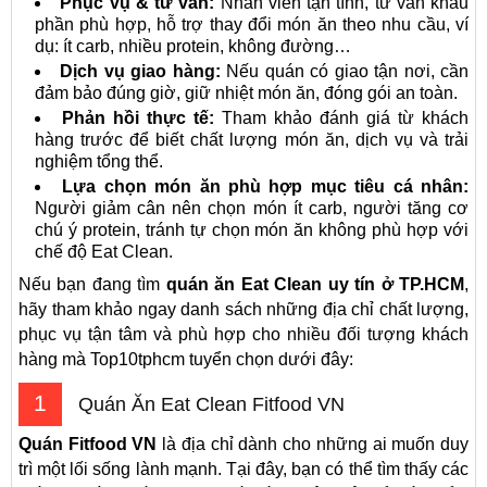
Phục vụ & tư vấn:
Nhân viên tận tình, tư vấn khẩu
phần phù hợp, hỗ trợ thay đổi món ăn theo nhu cầu, ví
dụ: ít carb, nhiều protein, không đường…
Dịch vụ giao hàng:
Nếu quán có giao tận nơi, cần
đảm bảo đúng giờ, giữ nhiệt món ăn, đóng gói an toàn.
Phản hồi thực tế:
Tham khảo đánh giá từ khách
hàng trước để biết chất lượng món ăn, dịch vụ và trải
nghiệm tổng thể.
Lựa chọn món ăn phù hợp mục tiêu cá nhân:
Người giảm cân nên chọn món ít carb, người tăng cơ
chú ý protein, tránh tự chọn món ăn không phù hợp với
chế độ Eat Clean.
Nếu bạn đang tìm
quán ăn Eat Clean uy tín ở TP.HCM
,
hãy tham khảo ngay danh sách những địa chỉ chất lượng,
phục vụ tận tâm và phù hợp cho nhiều đối tượng khách
hàng mà Top10tphcm tuyển chọn dưới đây:
1
Quán Ăn Eat Clean Fitfood VN
Quán Fitfood VN
là địa chỉ dành cho những ai muốn duy
trì một lối sống lành mạnh. Tại đây, bạn có thể tìm thấy các