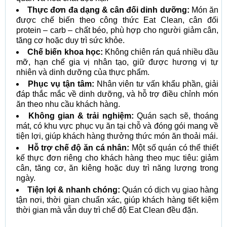
Thực đơn đa dạng & cân đối dinh dưỡng:
Món ăn
được chế biến theo công thức Eat Clean, cân đối
protein – carb – chất béo, phù hợp cho người giảm cân,
tăng cơ hoặc duy trì sức khỏe.
Chế biến khoa học:
Không chiên rán quá nhiều dầu
mỡ, hạn chế gia vị nhân tạo, giữ được hương vị tự
nhiên và dinh dưỡng của thực phẩm.
Phục vụ tận tâm:
Nhân viên tư vấn khẩu phần, giải
đáp thắc mắc về dinh dưỡng, và hỗ trợ điều chỉnh món
ăn theo nhu cầu khách hàng.
Không gian & trải nghiệm:
Quán sạch sẽ, thoáng
mát, có khu vực phục vụ ăn tại chỗ và đóng gói mang về
tiện lợi, giúp khách hàng thưởng thức món ăn thoải mái.
Hỗ trợ chế độ ăn cá nhân:
Một số quán có thể thiết
kế thực đơn riêng cho khách hàng theo mục tiêu: giảm
cân, tăng cơ, ăn kiêng hoặc duy trì năng lượng trong
ngày.
Tiện lợi & nhanh chóng:
Quán có dịch vụ giao hàng
tận nơi, thời gian chuẩn xác, giúp khách hàng tiết kiệm
thời gian mà vẫn duy trì chế độ Eat Clean đều đặn.