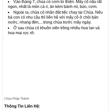
Vào tháng 7, chùa có cơm từ thiện. Mấy cô nấu rất
ngon, nhất là món cà ri, ăn kèm bánh mì, bún, cơm.
Ngoài ra, chùa có nhận đặt tiệc chay tại Chùa. Nếu
bà con có nhu cầu thì liên hệ với mấy cô ở chòi bán
nước, nhang đèn,…trong chùa trước mấy ngày.
Ở sau chùa có khuôn viên trồng nhiều hoa lan và
hoa mai rực rỡ.
Chùa Pháp Thành
Thông Tin Liên Hệ: