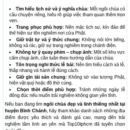
Tìm hiểu lịch sử và ý nghĩa chùa:
Mỗi ngôi chùa có
câu chuyện riêng, hiểu rõ giúp việc tham quan thêm trọn
vẹn.
Trang phục phù hợp:
Nên mặc lịch sự, kín đáo để
thể hiện sự tôn nghiêm nơi cửa Phật.
Giữ trật tự và ý thức chung:
Không nói lớn tiếng,
không xả rác, giữ sự trang nghiêm trong chánh điện.
Không tự ý quay phim – chụp ảnh:
Một số khu vực
cấm chụp ảnh, cần tuân theo hướng dẫn của chùa.
Tôn trọng nghi thức lễ bái:
Nên tìm hiểu cách xá lễ,
thắp nhang và hành lễ đúng cách.
Giữ gìn tài sản chung:
Không sờ vào tượng Phật,
hiện vật quý hoặc đồ thờ cúng.
Chọn thời điểm phù hợp:
Tránh những ngày lễ
đông đúc nếu muốn trải nghiệm không gian yên tĩnh.
Nếu bạn đang tìm
ngôi chùa đẹp và linh thiêng nhất tại
huyện Bình Chánh
, hãy tham khảo danh sách những địa
điểm được yêu thích và đánh giá cao, mang đến trải
nghiệm tâm linh an yên mà Top10tphcm đã tuyển chọn