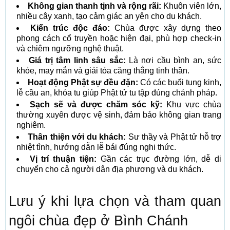
Không gian thanh tịnh và rộng rãi:
Khuôn viên lớn,
nhiều cây xanh, tạo cảm giác an yên cho du khách.
Kiến trúc độc đáo:
Chùa được xây dựng theo
phong cách cổ truyền hoặc hiện đại, phù hợp check-in
và chiêm ngưỡng nghệ thuật.
Giá trị tâm linh sâu sắc:
Là nơi cầu bình an, sức
khỏe, may mắn và giải tỏa căng thẳng tinh thần.
Hoạt động Phật sự đều đặn:
Có các buổi tụng kinh,
lễ cầu an, khóa tu giúp Phật tử tu tập đúng chánh pháp.
Sạch sẽ và được chăm sóc kỹ:
Khu vực chùa
thường xuyên được vệ sinh, đảm bảo không gian trang
nghiêm.
Thân thiện với du khách:
Sư thầy và Phật tử hỗ trợ
nhiệt tình, hướng dẫn lễ bái đúng nghi thức.
Vị trí thuận tiện:
Gần các trục đường lớn, dễ di
chuyển cho cả người dân địa phương và du khách.
Lưu ý khi lựa chọn và tham quan
ngôi chùa đẹp ở Bình Chánh