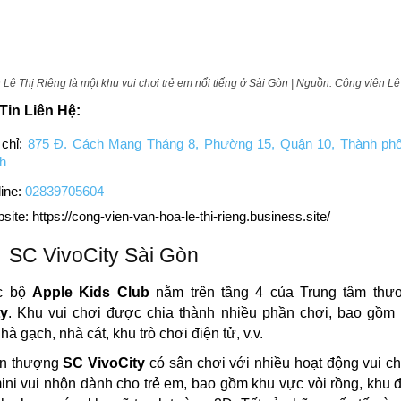
 Lê Thị Riêng là một khu vui chơi trẻ em nổi tiếng ở Sài Gòn | Nguồn: Công viên Lê
Tin Liên Hệ:
 chỉ:
875 Đ. Cách Mạng Tháng 8, Phường 15, Quận 10, Thành ph
h
ine:
02839705604
site: https://cong-vien-van-hoa-le-thi-rieng.business.site/
SC VivoCity Sài Gòn
c bộ
Apple Kids Club
nằm trên tầng 4 của Trung tâm thư
ty
. Khu vui chơi được chia thành nhiều phần chơi, bao gồm
hà gạch, nhà cát, khu trò chơi điện tử, v.v.
ân thượng
SC VivoCity
có sân chơi với nhiều hoạt động vui c
ni vui nhộn dành cho trẻ em, bao gồm khu vực vòi rồng, khu 