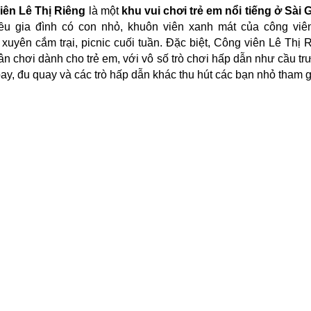
iên Lê Thị Riêng
là một
khu vui chơi trẻ em nổi tiếng ở Sài 
iều gia đình có con nhỏ, khuôn viên xanh mát của công viên
xuyên cắm trại, picnic cuối tuần. Đặc biệt, Công viên Lê Thị 
ân chơi dành cho trẻ em, với vô số trò chơi hấp dẫn như cầu trượ
 bay, đu quay và các trò hấp dẫn khác thu hút các bạn nhỏ tham g