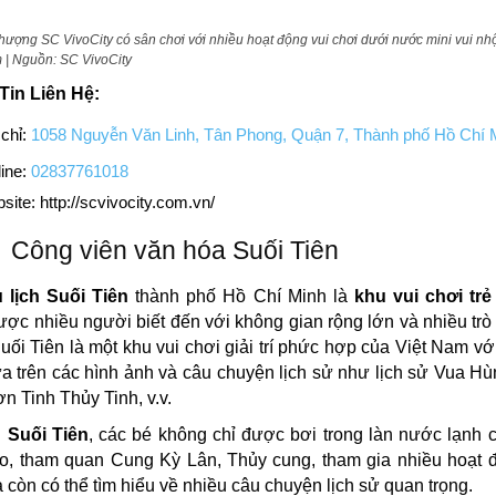
thượng SC VivoCity có sân chơi với nhiều hoạt động vui chơi dưới nước mini vui n
m | Nguồn: SC VivoCity
Tin Liên Hệ:
 chỉ:
1058 Nguyễn Văn Linh, Tân Phong, Quận 7, Thành phố Hồ Chí 
ine:
02837761018
site: http://scvivocity.com.vn/
Công viên văn hóa Suối Tiên
 lịch Suối Tiên
thành phố Hồ Chí Minh là
khu vui chơi trẻ
ợc nhiều người biết đến với không gian rộng lớn và nhiều trò
uối Tiên là một khu vui chơi giải trí phức hợp của Việt Nam với
a trên các hình ảnh và câu chuyện lịch sử như lịch sử Vua Hù
ơn Tinh Thủy Tinh, v.v.
n
Suối Tiên
, các bé không chỉ được bơi trong làn nước lạnh 
o, tham quan Cung Kỳ Lân, Thủy cung, tham gia nhiều hoạt 
 còn có thể tìm hiểu về nhiều câu chuyện lịch sử quan trọng.