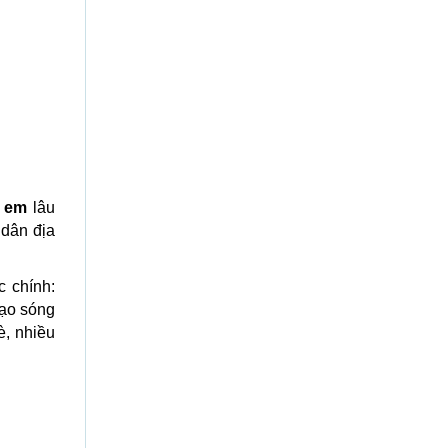
ẻ em
lâu
 dân địa
c chính:
tạo sóng
, nhiều