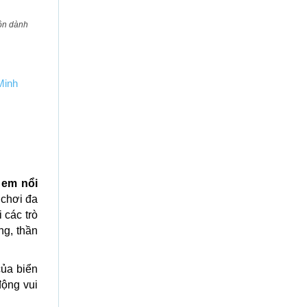
hộn dành
Minh
 em nổi
 chơi đa
 các trò
ng, thần
của biển
động vui