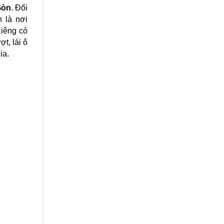
Gòn
. Đối
 là nơi
Riêng có
t, lái ô
ia.