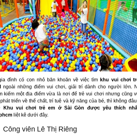
gia đình có con nhỏ băn khoăn về việc tìm
khu vui chơi t
M
ngoài những điểm vui chơi, giải trí dành cho người lớn. 
m kiếm một địa điểm vừa là nơi để trẻ vui chơi nhưng cũng
phát triển về thể chất, trí tuệ và kỹ năng của bé, thì không đâ
 Khu vui chơi trẻ em ở Sài Gòn được yêu thích nhấ
tphcm
liệt kê dưới đây.
Công viên Lê Thị Riêng