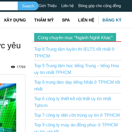
Giới Thiệu
Liên hệ
Đóng góp cho cộng đồng
XÂY DỰNG
THẨM MỸ
SPA
LIÊN HỆ
ĐĂNG KÝ
Cùng chuyên mục “Ngành Nghề Khác”
ợc yêu
Top 8 Trung tâm luyện thi IELTS tốt nhất ở
TPHCM
Top 9 Trung tâm học tiếng Trung – tiếng Hoa
17769
uy tín nhất TPHCM
Top 6 trung tâm dạy tiếng Nhật ở TPHCM tốt
nhất
Top 6 công ty thiết kế nội thất uy tín nhất
Tphcm
Top 7 công ty diệt côn trùng uy tín ở TPHCM
Top 9 công ty may áo đồng phục ở TPHCM
uy tín, giá tốt