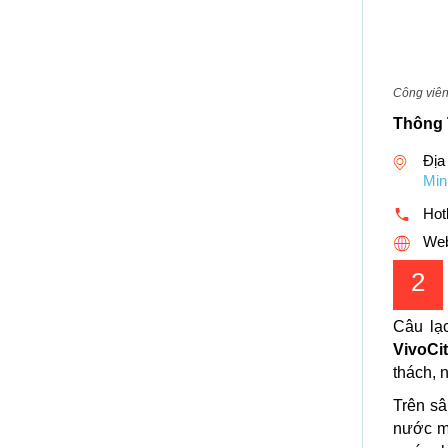
Công viên
Thông 
Địa
Min
Hotl
Web
2
Câu lạ
VivoCi
thách, n
Trên s
nước mi