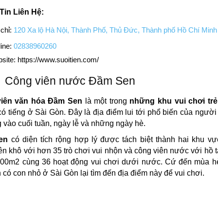
Tin Liên Hệ:
 chỉ:
120 Xa lộ Hà Nội, Thành Phố, Thủ Đức, Thành phố Hồ Chí Minh
ine:
02838960260
site: https://www.suoitien.com/
Công viên nước Đầm Sen
iên văn hóa Đầm Sen
là một trong
những khu vui chơi tr
có tiếng ở Sài Gòn. Đây là địa điểm lui tới phổ biến của người
vào cuối tuần, ngày lễ và những ngày hè.
en
có diện tích rộng hợp lý được tách biệt thành hai khu vự
ên khô với hơn 35 trò chơi vui nhộn và công viên nước với hồ 
000m2 cùng 36 hoạt động vui chơi dưới nước. Cứ đến mùa hè
h có con nhỏ ở Sài Gòn lại tìm đến địa điểm này để vui chơi.