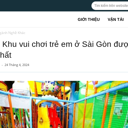
GIỚI THIỆU
VẬN TẢI
gành Nghề Khác
 Khu vui chơi trẻ em ở Sài Gòn đư
nhất
-
24 Tháng 4, 2024