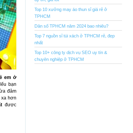
Top 10 xưởng may áo thun sỉ giá rẻ ở
TPHCM
Dân số TPHCM năm 2024 bao nhiêu?
Top 7 nguồn sỉ túi xách ở TPHCM rẻ, đẹp
nhất
Top 10+ công ty dịch vụ SEO uy tín &
chuyên nghiệp ở TPHCM
rẻ em ở
Nếu bạn
 vừa đảm
u xa hơn
t
được