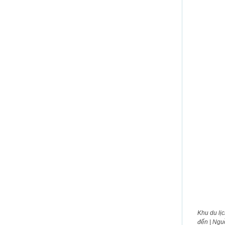
Khu du lịc
đến | Ngu