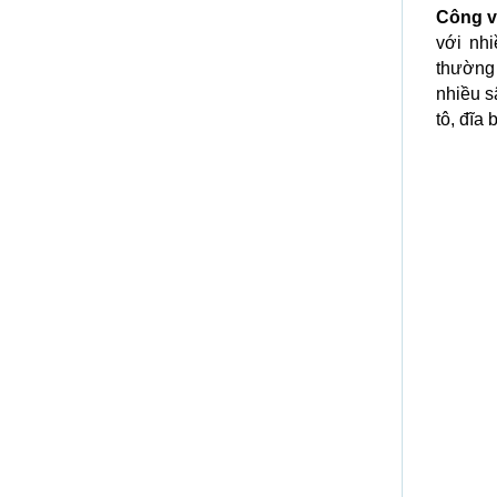
Công v
với nh
thường 
nhiều s
tô, đĩa