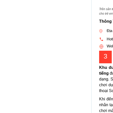
Trên sân 
cho trẻ e
Thông 
Địa
Hotl
Web
3
Khu du
tiếng
đư
dạng. S
chơi dự
thoại S
Khi đế
nhân tạ
chơi mà