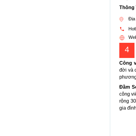
Thông 
Địa
Hotl
Web
4
Công v
đời và 
phương 
Đầm S
công vi
rộng 3
gia đìn