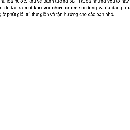
hu loa nước, khu vẽ tranh tường 3D. Tất cả những yếu tố này
u để tạo ra một
khu vui chơi trẻ em
sôi động và đa dạng, m
iờ phút giải trí, thư giãn và tận hưởng cho các bạn nhỏ.