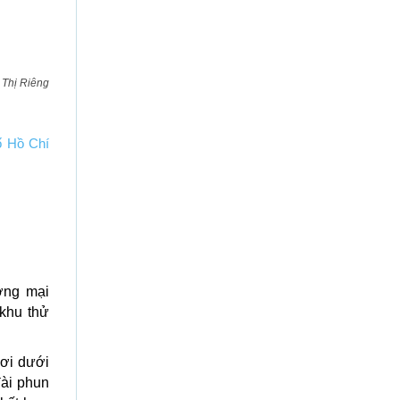
 Thị Riêng
ố Hồ Chí
ơng mại
 khu thử
hơi dưới
đài phun