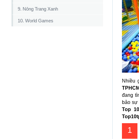
9. Nông Trang Xanh
10. World Games
Nhiều 
TPHC
đang tì
bảo sự 
Top 10
Top10
1