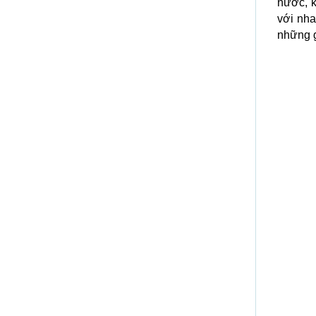
nước, k
với nha
những g