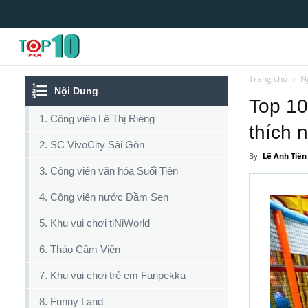
Top10tphcm
Trang chủ
N
Nội Dung
Top 10
1. Công viên Lê Thị Riêng
thích 
2. SC VivoCity Sài Gòn
By
Lê Anh Tiến
3. Công viên văn hóa Suối Tiên
4. Công viên nước Đầm Sen
5. Khu vui chơi tiNiWorld
6. Thảo Cầm Viên
7. Khu vui chơi trẻ em Fanpekka
8. Funny Land