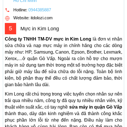
Hồ Chí Minh
Hotline:
0944385887
Website: itdolozi.com
5
Mực in Kim Long
Công ty TNHH TM-DV mực in Kim Long
là đơn vị nhận
sửa chữa và nạp mực máy in chính hãng cho các dòng
máy như: HP, Samsung, Canon, Epson, Brother, Lexmark,
Xerox,…ở quận Gò Vấp. Ngoài ra còn hỗ trợ cho mượn
máy in sử dụng tạm thời trong một số trường hợp đặc biệt
phải giữ máy lâu để sửa chữa do lỗi nặng. Toàn bộ linh
kiện, bộ phận thay thế đều có chất lượng đảm bảo, thời
gian bảo hành lâu dài.
Kim Long rất chú trọng trong việc tuyển chọn nhân sự nên
trải qua nhiều năm, công ty đã quy tụ nhiều nhân viên, kỹ
thuật viên suất xắc, có tay nghề
sửa máy in quận Gò Vấp
thành thạo, dày dặn kinh nghiệm và đã thành công khắc
phục phần lớn lỗi từ nhẹ đến nặng. Điều này làm cho
khách hàng vô cùng hài lòng. Bạn còn có thể mua hộp