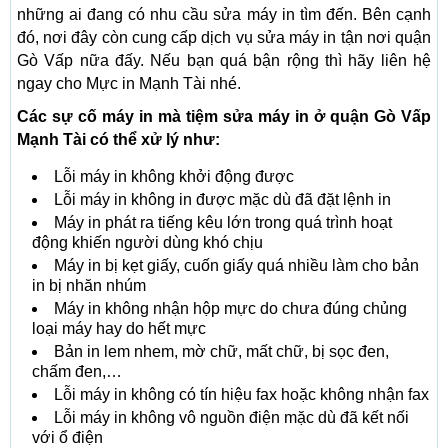
những ai đang có nhu cầu sửa máy in tìm đến. Bên cạnh
đó, nơi đây còn cung cấp dịch vụ sửa máy in tận nơi quận
Gò Vấp nữa đấy. Nếu bạn quá bận rộng thì hãy liên hệ
ngay cho Mực in Mạnh Tài nhé.
Các sự cố máy in mà tiệm sửa máy in ở quận Gò Vấp
Mạnh Tài có thể xử lý như:
Lỗi máy in không khởi động được
Lỗi máy in không in được mặc dù đã đặt lệnh in
Máy in phát ra tiếng kêu lớn trong quá trình hoạt
động khiến người dùng khó chịu
Máy in bị kẹt giấy, cuốn giấy quá nhiều làm cho bản
in bị nhăn nhúm
Máy in không nhận hộp mực do chưa đúng chủng
loại máy hay do hết mực
Bản in lem nhem, mờ chữ, mất chữ, bị sọc đen,
chấm đen,…
Lỗi máy in không có tín hiệu fax hoặc không nhận fax
Lỗi máy in không vô nguồn điện mặc dù đã kết nối
với ổ điện