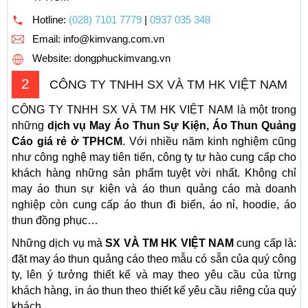
Hotline:
(028) 7101 7779
|
0937 035 348
Email:
info@kimvang.com.vn
Website: dongphuckimvang.vn
2
CÔNG TY TNHH SX VÀ TM HK VIỆT NAM
CÔNG TY TNHH SX VÀ TM HK VIỆT NAM là một trong
những
dịch vụ May Áo Thun Sự Kiện, Áo Thun Quảng
Cáo giá rẻ ở TPHCM
. Với nhiều năm kinh nghiệm cũng
như công nghệ may tiên tiến, công ty tự hào cung cấp cho
khách hàng những sản phẩm tuyệt vời nhất. Không chỉ
may áo thun sự kiện và áo thun quảng cáo mà doanh
nghiệp còn cung cấp áo thun đi biển, áo nỉ, hoodie, áo
thun đồng phục…
Những dịch vụ mà
SX VÀ TM HK VIỆT NAM
cung cấp là:
đặt may áo thun quảng cáo theo mẫu có sẵn của quý công
ty, lên ý tưởng thiết kế và may theo yêu cầu của từng
khách hàng, in áo thun theo thiết kế yêu cầu riêng của quý
khách.