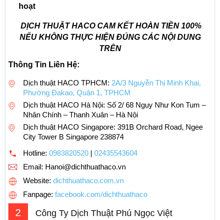
hoạt
DỊCH THUẬT HACO CAM KẾT HOÀN TIỀN 100%
NẾU KHÔNG THỰC HIỆN ĐÚNG CÁC NỘI DUNG
TRÊN
Thông Tin Liên Hệ:
Dịch thuật HACO TPHCM:
2A/3 Nguyễn Thị Minh Khai,
Phường Đakao, Quận 1, TPHCM
Dịch thuật HACO Hà Nội: Số 2/ 68 Ngụy Như Kon Tum –
Nhân Chính – Thanh Xuân – Hà Nội
Dịch thuật HACO Singapore: 391B Orchard Road, Ngee
City Tower B Singapore 238874
Hotline:
0983820520
|
02435543604
Email:
Hanoi@dichthuathaco.vn
Website:
dichthuathaco.com.vn
Fanpage:
facebook.com/dichthuathaco
2
Công Ty Dịch Thuật Phú Ngọc Việt