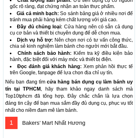
Chất lượng sản phẩm:
Ưu tiên dụng cụ có nguồn
gốc rõ ràng, đạt chứng nhận an toàn thực phẩm.
Giá cả minh bạch:
So sánh bảng giá ở nhiều nơi để
tránh mua phải hàng kém chất lượng với giá cao.
Đầy đủ chủng loại:
Cửa hàng nên có sẵn cả dụng
cụ cơ bản và thiết bị chuyên dụng để dễ chọn mua.
Dịch vụ hỗ trợ:
Nên chọn nơi có tư vấn công thức,
chia sẻ kinh nghiệm làm bánh cho người mới bắt đầu.
Chính sách bảo hành:
Kiểm tra kỹ điều kiện bảo
hành, đặc biệt đối với máy móc và thiết bị điện.
Đọc đánh giá khách hàng:
Xem phản hồi thực tế
trên Google, fanpage để lựa chọn địa chỉ uy tín.
Nếu bạn đang tìm
cửa hàng bán dụng cụ làm bánh uy
tín tại TPHCM
, hãy tham khảo ngay danh sách mà
Top10tphcm đã tổng hợp. Đây chắc chắn là lựa chọn
đáng tin cậy để bạn mua sắm đầy đủ dụng cụ, phục vụ tốt
nhất cho niềm đam mê làm bánh.
1
Bakers’ Mart Nhất Hương