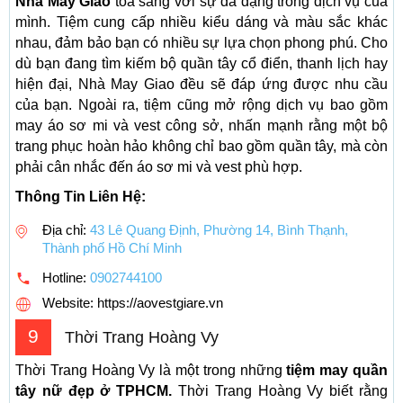
Nhà May Giao
tỏa sáng với sự đa dạng trong dịch vụ của
mình. Tiệm cung cấp nhiều kiểu dáng và màu sắc khác
nhau, đảm bảo bạn có nhiều sự lựa chọn phong phú. Cho
dù bạn đang tìm kiếm bộ quần tây cổ điển, thanh lịch hay
hiện đại, Nhà May Giao đều sẽ đáp ứng được nhu cầu
của bạn. Ngoài ra, tiệm cũng mở rộng dịch vụ bao gồm
may áo sơ mi và vest công sở, nhấn mạnh rằng một bộ
trang phục hoàn hảo không chỉ bao gồm quần tây, mà còn
phải cân nhắc đến áo sơ mi và vest phù hợp.
Thông Tin Liên Hệ:
Địa chỉ:
43 Lê Quang Định, Phường 14, Bình Thạnh,
Thành phố Hồ Chí Minh
Hotline:
0902744100
Website: https://aovestgiare.vn
9
Thời Trang Hoàng Vy
Thời Trang Hoàng Vy là một trong những
tiệm may quần
tây nữ đẹp ở TPHCM.
Thời Trang Hoàng Vy biết rằng