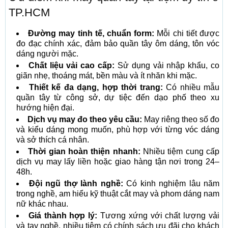
TP.HCM
Đường may tinh tế, chuẩn form:
Mỗi chi tiết được
đo đạc chính xác, đảm bảo quần tây ôm dáng, tôn vóc
dáng người mặc.
Chất liệu vải cao cấp:
Sử dụng vải nhập khẩu, co
giãn nhẹ, thoáng mát, bền màu và ít nhăn khi mặc.
Thiết kế đa dạng, hợp thời trang:
Có nhiều mẫu
quần tây từ công sở, dự tiệc đến dạo phố theo xu
hướng hiện đại.
Dịch vụ may đo theo yêu cầu:
May riêng theo số đo
và kiểu dáng mong muốn, phù hợp với từng vóc dáng
và sở thích cá nhân.
Thời gian hoàn thiện nhanh:
Nhiều tiệm cung cấp
dịch vụ may lấy liền hoặc giao hàng tận nơi trong 24–
48h.
Đội ngũ thợ lành nghề:
Có kinh nghiệm lâu năm
trong nghề, am hiểu kỹ thuật cắt may và phom dáng nam
nữ khác nhau.
Giá thành hợp lý:
Tương xứng với chất lượng vải
và tay nghề, nhiều tiệm có chính sách ưu đãi cho khách