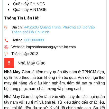
Quần tây CHINOS
Quần tây VINTAGE
Thông Tin Liên Hệ:
Địa chỉ:
445/2/2G Quang Trung, Phường 10, Gò Vấp,
Thành phố Hồ Chí Minh
Hotline:
0862860889
Website: https://thomasnguyentailor.com
Thành Lập:
2012
8
Nhà May Giao
Nhà May Giao
là tiệm may quần tây nam ở TPHCM đẹp,
uy tín tiếp theo mà bạn không nên bỏ qua. Với đội ngũ thợ
may tài năng và giàu kinh nghiệm, tiệm đã tạo ra những
bộ trang phục nam chất lượng và phong cách.
Nhà May Giao chuyên tâm vào việc may đo các loại quần
tây nam với sự tỉ mỉ và tinh tế. Từ kiểu dáng đến chất liệu,
mọi chi tiết đều được xử lý với độ chính xác cao. Sự kết