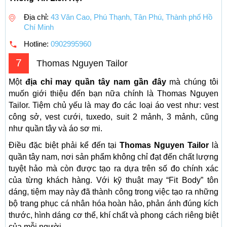
Địa chỉ:
43 Văn Cao, Phú Thạnh, Tân Phú, Thành phố Hồ
Chí Minh
Hotline:
0902995960
7
Thomas Nguyen Tailor
Một
địa chỉ may quần tây nam gần đây
mà chúng tôi
muốn giới thiệu đến bạn nữa chính là Thomas Nguyen
Tailor. Tiệm chủ yếu là may đo các loại áo vest như: vest
công sở, vest cưới, tuxedo, suit 2 mảnh, 3 mảnh, cũng
như quần tây và áo sơ mi.
Điều đặc biệt phải kể đến tại
Thomas Nguyen Tailor
là
quần tây nam, nơi sản phẩm không chỉ đạt đến chất lượng
tuyệt hảo mà còn được tạo ra dựa trên số đo chính xác
của từng khách hàng. Với kỹ thuật may “Fit Body” tôn
dáng, tiệm may này đã thành công trong việc tạo ra những
bộ trang phục cá nhân hóa hoàn hảo, phản ánh đúng kích
thước, hình dáng cơ thể, khí chất và phong cách riêng biệt
của mỗi người.