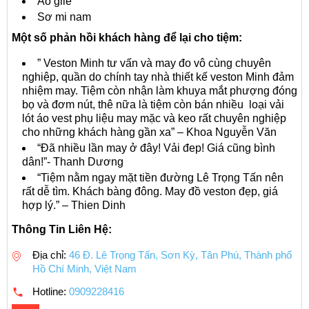
Áo gile
Sơ mi nam
Một số phản hồi khách hàng để lại cho tiệm:
” Veston Minh tư vấn và may đo vô cùng chuyên
nghiệp, quần do chính tay nhà thiết kế veston Minh đảm
nhiệm may. Tiệm còn nhận làm khuya mắt phượng đóng
bọ và đơm nút, thê nữa là tiệm còn bán nhiều loại vải
lót áo vest phụ liệu may mặc và keo rất chuyên nghiệp
cho những khách hàng gần xa” – Khoa Nguyễn Văn
“Đã nhiều lần may ở đây! Vải đep! Giá cũng bình
dân!”- Thanh Dương
“Tiệm nằm ngay mặt tiền đường Lê Trọng Tấn nên
rất dễ tìm. Khách bàng đông. May đồ veston đẹp, giá
hợp lý.” – Thien Dinh
Thông Tin Liên Hệ:
Địa chỉ:
46 Đ. Lê Trọng Tấn, Sơn Kỳ, Tân Phú, Thành phố
Hồ Chí Minh, Việt Nam
Hotline:
0909228416