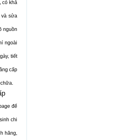
, có khả
 và sửa
rõ nguồn
hí ngoài
ày, tiết
âng cấp
 chữa.
ấp
page để
sinh chi
nh hãng,