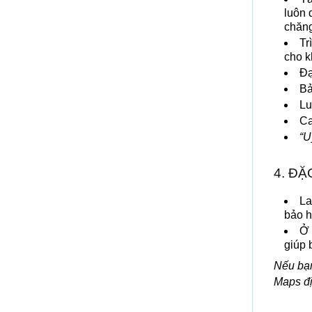
luôn 
chăng
Tr
cho k
Đạ
Bả
Lu
Ca
“U
4. ĐẶ
La
bảo h
Ở 
giúp 
Nếu bạn
Maps đị