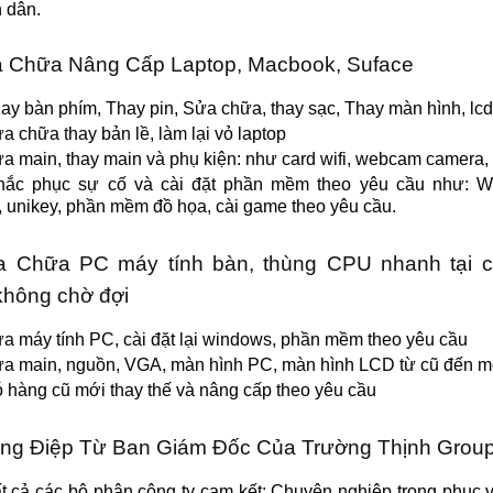
h dân.
a Chữa Nâng Cấp Laptop, Macbook, Suface
ay bàn phím, Thay pin, Sửa chữa, thay sạc, Thay màn hình, lcd
a chữa thay bản lề, làm lại vỏ laptop
a main, thay main và phụ kiện: như card wifi, webcam camera
hắc phục sự cố và cài đặt phần mềm theo yêu cầu như: W
e, unikey, phần mềm đồ họa, cài game theo yêu cầu.
a Chữa PC máy tính bàn, thùng CPU nhanh tại c
không chờ đợi
a máy tính PC, cài đặt lại windows, phần mềm theo yêu cầu
a main, nguồn, VGA, màn hình PC, màn hình LCD từ cũ đến m
 hàng cũ mới thay thế và nâng cấp theo yêu cầu
ông Điệp Từ Ban Giám Đốc Của Trường Thịnh Group
t cả các bộ phận công ty cam kết: Chuyên nghiệp trong phục 