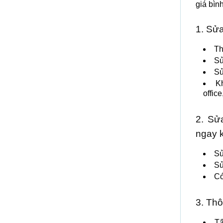
giá bìn
1. Sử
Th
Sử
Sử
K
offic
2. Sử
ngay 
Sử
Sử
Có
3. Th
Tấ