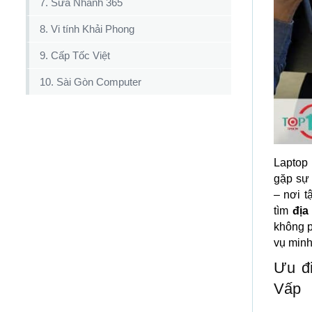
7. Sửa Nhanh 365
8. Vi tính Khải Phong
9. Cấp Tốc Việt
10. Sài Gòn Computer
Laptop 
gặp sự 
– nơi t
tìm
địa
không p
vụ minh
Ưu đi
Vấp