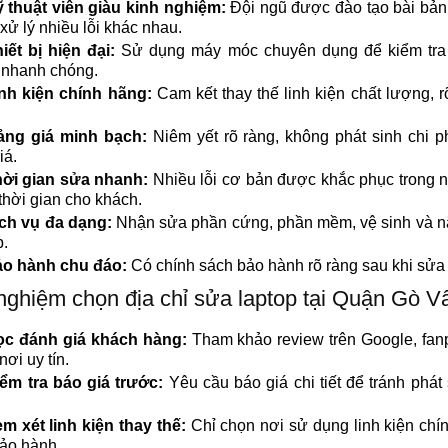
 thuật viên giàu kinh nghiệm:
Đội ngũ được đào tạo bài bản
xử lý nhiều lỗi khác nhau.
iết bị hiện đại:
Sử dụng máy móc chuyên dụng để kiểm tra
 nhanh chóng.
nh kiện chính hãng:
Cam kết thay thế linh kiện chất lượng, 
ảng giá minh bạch:
Niêm yết rõ ràng, không phát sinh chi p
iá.
ời gian sửa nhanh:
Nhiều lỗi cơ bản được khắc phục trong ng
thời gian cho khách.
ch vụ đa dạng:
Nhận sửa phần cứng, phần mềm, vệ sinh và n
p.
o hành chu đáo:
Có chính sách bảo hành rõ ràng sau khi sửa
nghiệm chọn địa chỉ sửa laptop tại Quận Gò V
c đánh giá khách hàng:
Tham khảo review trên Google, fan
nơi uy tín.
ểm tra báo giá trước:
Yêu cầu báo giá chi tiết để tránh phát 
m xét linh kiện thay thế:
Chỉ chọn nơi sử dụng linh kiện chí
ảo hành.