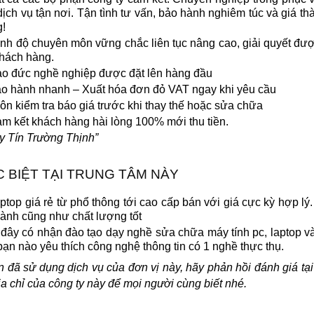
dịch vụ tận nơi. Tận tình tư vấn, bảo hành nghiêm túc và giá th
!
ình độ chuyên môn vững chắc liên tục nâng cao, giải quyết đư
hách hàng.
o đức nghề nghiệp được đặt lên hàng đầu
o hành nhanh – Xuất hóa đơn đỏ VAT ngay khi yêu cầu
ôn kiểm tra báo giá trước khi thay thế hoặc sửa chữa
m kết khách hàng hài lòng 100% mới thu tiền.
y Tín Trường Thịnh”
C BIỆT TẠI TRUNG TÂM NÀY
ptop giá rẻ từ phổ thông tới cao cấp bán với giá cực kỳ hợp lý
ành cũng như chất lượng tốt
đây có nhận đào tạo dạy nghề sửa chữa máy tính pc, laptop v
bạn nào yêu thích công nghệ thông tin có 1 nghề thực thụ.
 đã sử dụng dịch vụ của đơn vị này, hãy phản hồi đánh giá tạ
a chỉ của công ty này để mọi người cùng biết nhé.