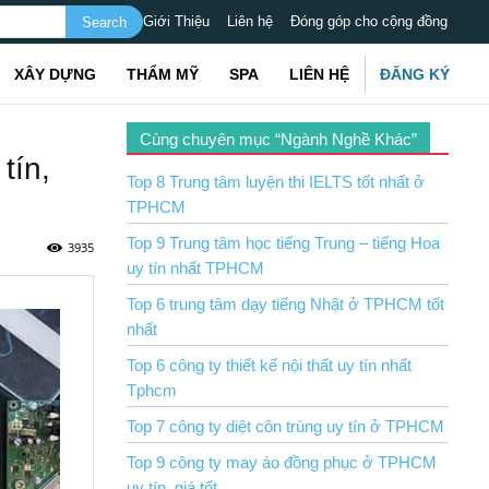
Giới Thiệu
Liên hệ
Đóng góp cho cộng đồng
XÂY DỰNG
THẨM MỸ
SPA
LIÊN HỆ
ĐĂNG KÝ
Cùng chuyên mục “Ngành Nghề Khác”
tín,
Top 8 Trung tâm luyện thi IELTS tốt nhất ở
TPHCM
Top 9 Trung tâm học tiếng Trung – tiếng Hoa
3935
uy tín nhất TPHCM
Top 6 trung tâm dạy tiếng Nhật ở TPHCM tốt
nhất
Top 6 công ty thiết kế nội thất uy tín nhất
Tphcm
Top 7 công ty diệt côn trùng uy tín ở TPHCM
Top 9 công ty may áo đồng phục ở TPHCM
uy tín, giá tốt