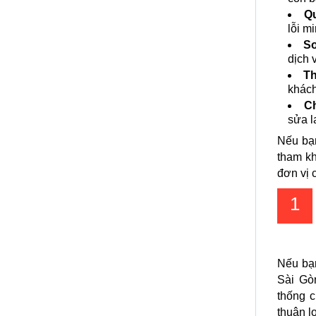
Qu
lỗi m
So
dịch 
Th
khách
C
sửa l
Nếu bạ
tham k
đơn vị 
1
Nếu bạn
Sài Gò
thống c
thuận l