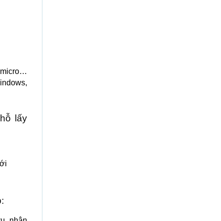
, micro…
indows,
hỗ lấy
ới
:
vụ, nhận