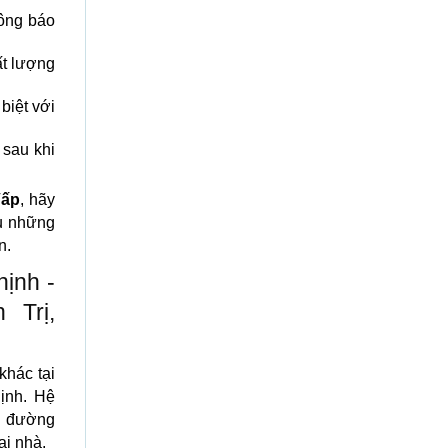
hông báo
ất lượng
biệt với
 sau khi
Vấp
, hãy
ụ những
n.
hịnh -
 Trị,
khác tại
ịnh. Hệ
ến đường
ại nhà.