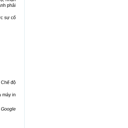
ành phải
ợc sự cố
. Chế độ
à máy in
i Google