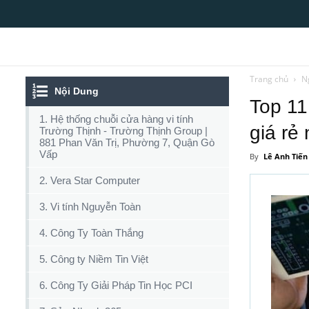
Top10tphcm
Trang chủ
N
Nội Dung
Top 11
1. Hệ thống chuỗi cửa hàng vi tính
giá rẻ
Trường Thịnh - Trường Thịnh Group |
881 Phan Văn Trị, Phường 7, Quận Gò
Vấp
By
Lê Anh Tiến
2. Vera Star Computer
3. Vi tính Nguyễn Toàn
4. Công Ty Toàn Thắng
5. Công ty Niềm Tin Việt
6. Công Ty Giải Pháp Tin Học PCI