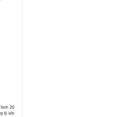
ũ hơn 20
p lý với