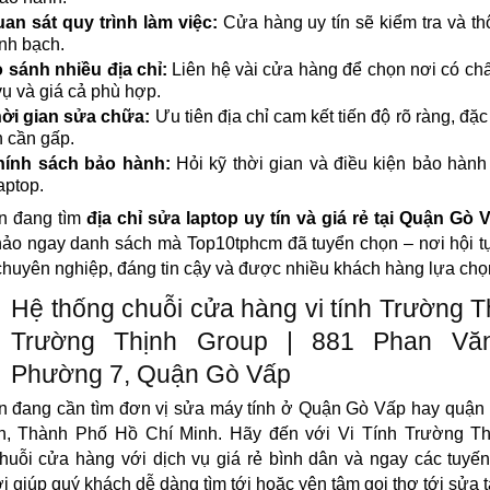
an sát quy trình làm việc:
Cửa hàng uy tín sẽ kiểm tra và t
inh bạch.
 sánh nhiều địa chỉ:
Liên hệ vài cửa hàng để chọn nơi có ch
vụ và giá cả phù hợp.
ời gian sửa chữa:
Ưu tiên địa chỉ cam kết tiến độ rõ ràng, đặc 
 cần gấp.
hính sách bảo hành:
Hỏi kỹ thời gian và điều kiện bảo hành
aptop.
n đang tìm
địa chỉ sửa laptop uy tín và giá rẻ tại Quận Gò 
hảo ngay danh sách mà Top10tphcm đã tuyển chọn – nơi hội t
chuyên nghiệp, đáng tin cậy và được nhiều khách hàng lựa chọ
Hệ thống chuỗi cửa hàng vi tính Trường T
Trường Thịnh Group | 881 Phan Văn
Phường 7, Quận Gò Vấp
 đang cần tìm đơn vị sửa máy tính ở Quận Gò Vấp hay quận 
n, Thành Phố Hồ Chí Minh. Hãy đến với Vi Tính Trường Th
huỗi cửa hàng với dịch vụ giá rẻ bình dân và ngay các tuy
ợi giúp quý khách dễ dàng tìm tới hoặc yên tâm gọi thợ tới sửa t