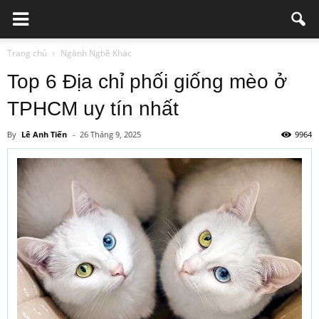
Trang chủ
Ngành Nghề Khác
Top 6 Địa chỉ phối giống mèo ở
TPHCM uy tín nhất
By
Lê Anh Tiến
-
26 Tháng 9, 2025
9964