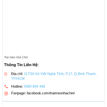
Trại mèo nhà Chin
Thông Tin Liên Hệ:
Địa chỉ:
117/34 Xô Viết Nghệ Tĩnh, P.17, Q.Binh Thanh,
TP.HCM
Hotline:
0989 894 448
Fanpage: facebook.com/traimeonhachin/