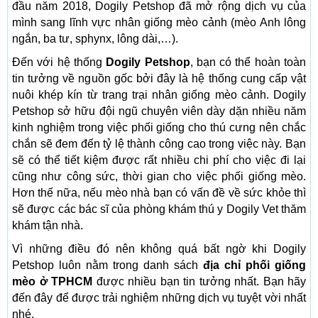
đầu năm 2018, Dogily Petshop đã mở rộng dịch vụ của
mình sang lĩnh vực nhân giống mèo cảnh (mèo Anh lông
ngắn, ba tư, sphynx, lông dài,…).
Đến với hệ thống
Dogily Petshop
, bạn có thể hoàn toàn
tin tưởng về nguồn gốc bởi đây là hệ thống cung cấp vật
nuôi khép kín từ trang trại nhân giống mèo cảnh. Dogily
Petshop sở hữu đội ngũ chuyên viên dày dặn nhiều năm
kinh nghiệm trong việc phối giống cho thú cưng nên chắc
chắn sẽ đem đến tỷ lệ thành công cao trong việc này. Bạn
sẽ có thể tiết kiệm được rất nhiều chi phí cho việc đi lại
cũng như công sức, thời gian cho việc phối giống mèo.
Hơn thế nữa, nếu mèo nhà bạn có vấn đề về sức khỏe thì
sẽ được các bác sĩ của phòng khám thú y Dogily Vet thăm
khám tận nhà.
Vì những điều đó nên không quá bất ngờ khi Dogily
Petshop luôn nằm trong danh sách
địa chỉ phối giống
mèo ở TPHCM
được nhiều bạn tin tưởng nhất. Bạn hãy
đến đây để được trải nghiệm những dịch vụ tuyệt vời nhất
nhé.