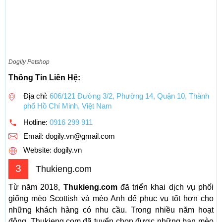
Dogily Petshop
Thông Tin Liên Hệ:
Địa chỉ:
606/121 Đường 3/2, Phường 14, Quận 10, Thành
phố Hồ Chí Minh, Việt Nam
Hotline:
0916 299 911
Email:
dogily.vn@gmail.com
Website: dogily.vn
3
Thukieng.com
Từ năm 2018,
Thukieng.com
đã triển khai dịch vụ phối
giống mèo Scottish và mèo Anh để phục vụ tốt hơn cho
những khách hàng có nhu cầu. Trong nhiều năm hoạt
động, Thukieng.com đã tuyển chọn được những bạn mèo