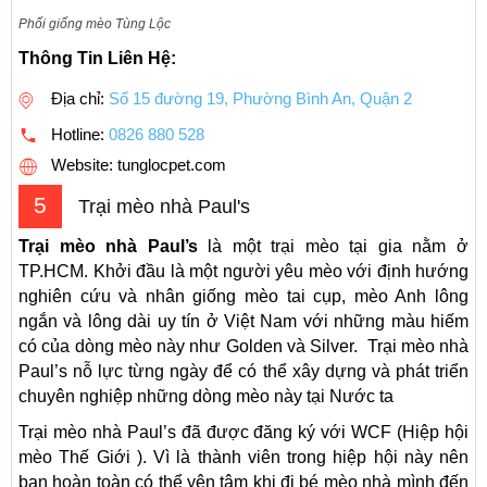
Phối giống mèo Tùng Lộc
Thông Tin Liên Hệ:
Địa chỉ:
Số 15 đường 19, Phường Bình An, Quận 2
Hotline:
0826 880 528
Website: tunglocpet.com
5
Trại mèo nhà Paul's
Trại mèo nhà Paul’s
là một trại mèo tại gia nằm ở
TP.HCM. Khởi đầu là một người yêu mèo với định hướng
nghiên cứu và nhân giống mèo tai cụp, mèo Anh lông
ngắn và lông dài uy tín ở Việt Nam với những màu hiếm
có của dòng mèo này như Golden và Silver. Trại mèo nhà
Paul’s nỗ lực từng ngày để có thể xây dựng và phát triển
chuyên nghiệp những dòng mèo này tại Nước ta
Trại mèo nhà Paul’s đã được đăng ký với WCF (Hiệp hội
mèo Thế Giới ). Vì là thành viên trong hiệp hội này nên
bạn hoàn toàn có thể yên tâm khi đi bé mèo nhà mình đến