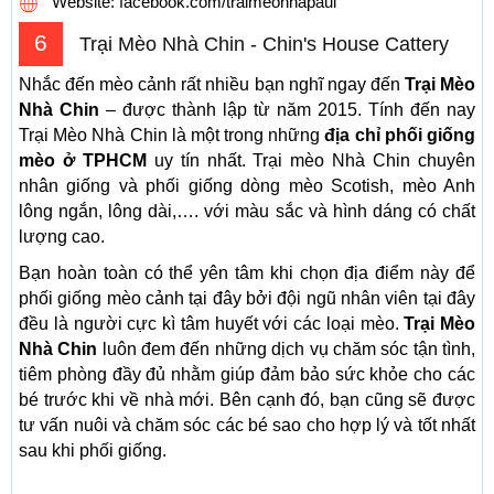
Website: facebook.com/traimeonhapaul
6
Trại Mèo Nhà Chin - Chin's House Cattery
Nhắc đến mèo cảnh rất nhiều bạn nghĩ ngay đến
Trại Mèo
Nhà Chin
– được thành lập từ năm 2015. Tính đến nay
Trại Mèo Nhà Chin là một trong những
địa chỉ phối giống
mèo ở TPHCM
uy tín nhất. Trại mèo Nhà Chin chuyên
nhân giống và phối giống dòng mèo Scotish, mèo Anh
lông ngắn, lông dài,…. với màu sắc và hình dáng có chất
lượng cao.
Bạn hoàn toàn có thể yên tâm khi chọn địa điểm này để
phối giống mèo cảnh tại đây bởi đội ngũ nhân viên tại đây
đều là người cực kì tâm huyết với các loại mèo.
Trại Mèo
Nhà Chin
luôn đem đến những dịch vụ chăm sóc tận tình,
tiêm phòng đầy đủ nhằm giúp đảm bảo sức khỏe cho các
bé trước khi về nhà mới. Bên cạnh đó, bạn cũng sẽ được
tư vấn nuôi và chăm sóc các bé sao cho hợp lý và tốt nhất
sau khi phối giống.