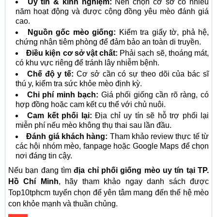
Uy tín & kinh nghiệm:
Nên chọn cơ sở có nhiều
năm hoạt động và được cộng đồng yêu mèo đánh giá
cao.
Nguồn gốc mèo giống:
Kiểm tra giấy tờ, phả hệ,
chứng nhận tiêm phòng để đảm bảo an toàn di truyền.
Điều kiện cơ sở vật chất:
Phải sạch sẽ, thoáng mát,
có khu vực riêng để tránh lây nhiễm bệnh.
Chế độ y tế:
Cơ sở cần có sự theo dõi của bác sĩ
thú y, kiểm tra sức khỏe mèo định kỳ.
Chi phí minh bạch:
Giá phối giống cần rõ ràng, có
hợp đồng hoặc cam kết cụ thể với chủ nuôi.
Cam kết phối lại:
Địa chỉ uy tín sẽ hỗ trợ phối lại
miễn phí nếu mèo không thụ thai sau lần đầu.
Đánh giá khách hàng:
Tham khảo review thực tế từ
các hội nhóm mèo, fanpage hoặc Google Maps để chọn
nơi đáng tin cậy.
Nếu bạn đang tìm
địa chỉ phối giống mèo uy tín tại TP.
Hồ Chí Minh
, hãy tham khảo ngay danh sách được
Top10tphcm tuyển chọn để yên tâm mang đến thế hệ mèo
con khỏe mạnh và thuần chủng.