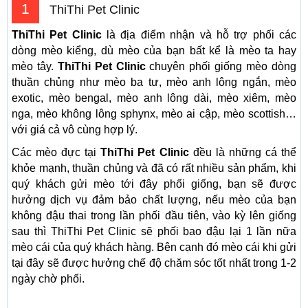
1
ThiThi Pet Clinic
ThiThi Pet Clinic
là địa điểm nhận và hỗ trợ phối các
dòng mèo kiểng, dù mèo của bạn bất kể là mèo ta hay
mèo tây.
ThiThi Pet Clinic
chuyên phối giống mèo dòng
thuần chủng như mèo ba tư, mèo anh lông ngắn, mèo
exotic, mèo bengal, mèo anh lông dài, mèo xiêm, mèo
nga, mèo không lông sphynx, mèo ai cập, mèo scottish…
với giá cả vô cùng hợp lý.
Các mèo đực tại
ThiThi Pet Clinic
đều là những cá thể
khỏe mạnh, thuần chủng và đã có rất nhiều sản phẩm, khi
quý khách gửi mèo tới đây phối giống, bạn sẽ được
hưởng dịch vụ đảm bảo chất lượng, nếu mèo của bạn
không đậu thai trong lần phối đầu tiên, vào kỳ lên giống
sau thì ThiThi Pet Clinic sẽ phối bao đậu lại 1 lần nữa
mèo cái của quý khách hàng. Bên cạnh đó mèo cái khi gửi
tại đây sẽ được hưởng chế độ chăm sóc tốt nhất trong 1-2
ngày chờ phối.