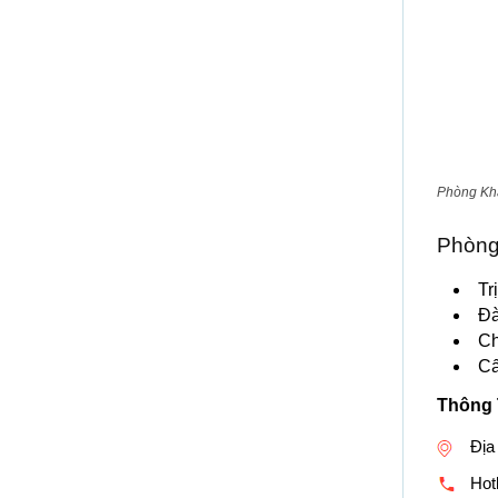
Phòng Kh
Phòng
Tr
Đà
Ch
Cấ
Thông 
Địa
Hotl