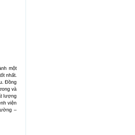
hành một
ốt nhất.
ứu. Đồng
trong và
ất lượng
ệnh viện
rường –