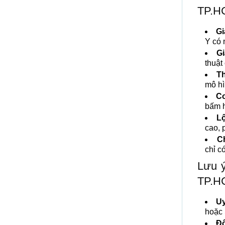
TP.H
Gi
Y có 
Gi
thuật
Th
mô hì
Cơ
bấm h
Lộ
cao, 
C
chỉ c
Lưu ý
TP.H
Uy
hoặc 
Độ