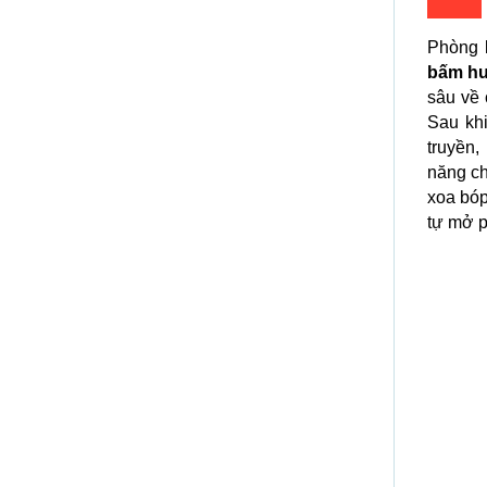
Phòng 
bấm hu
sâu về
Sau khi
truyền,
năng ch
xoa bóp
tự mở p