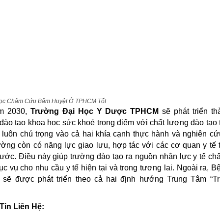
Học Châm Cứu Bấm Huyệt Ở TPHCM Tốt
m 2030,
Trường Đại Học Y Dược TPHCM
sẽ phát triển t
đào tạo khoa học sức khoẻ trọng điểm với chất lượng đào tạo t
luôn chú trọng vào cả hai khía cạnh thực hành và nghiên c
rường còn có năng lực giao lưu, hợp tác với các cơ quan y tế 
ước. Điều này giúp trường đào tạo ra nguồn nhân lực y tế ch
ục vụ cho nhu cầu y tế hiện tại và trong tương lai. Ngoài ra, B
 sẽ được phát triển theo cả hai định hướng Trung Tâm “T
Tin Liên Hệ: