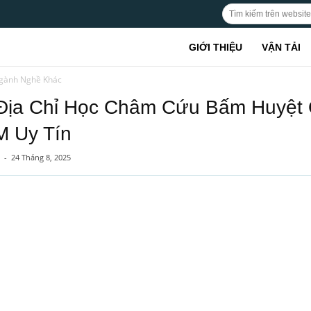
GIỚI THIỆU
VẬN TẢI
gành Nghề Khác
 Địa Chỉ Học Châm Cứu Bấm Huyệt
 Uy Tín
-
24 Tháng 8, 2025