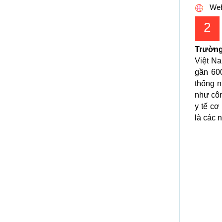
Web
2
Trườn
Việt Na
gần 60
thống n
như côn
y tế cơ
là các 