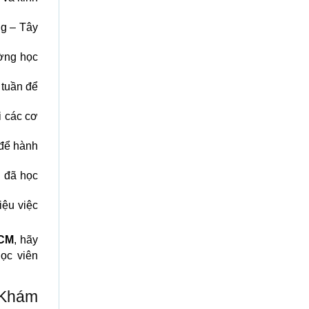
ng – Tây
ường học
 tuần để
i các cơ
 để hành
 đã học
iệu việc
HCM
, hãy
ọc viên
Khám