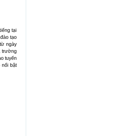
iếng tại
 đào tạo
từ ngày
à trường
ạo tuyến
 nổi bật