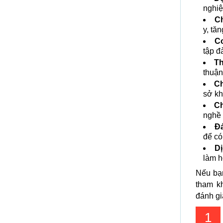
nghiệ
Ch
y, tă
Cơ
tập đ
Th
thuận
Ch
sở kh
Ch
nghề 
Đá
để có
Dị
làm h
Nếu bạ
tham k
đánh gi
1