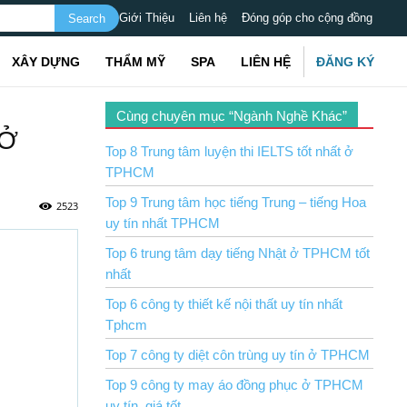
Giới Thiệu
Liên hệ
Đóng góp cho cộng đồng
XÂY DỰNG
THẨM MỸ
SPA
LIÊN HỆ
ĐĂNG KÝ
Cùng chuyên mục “Ngành Nghề Khác”
 Ở
Top 8 Trung tâm luyện thi IELTS tốt nhất ở
TPHCM
Top 9 Trung tâm học tiếng Trung – tiếng Hoa
2523
uy tín nhất TPHCM
Top 6 trung tâm dạy tiếng Nhật ở TPHCM tốt
nhất
Top 6 công ty thiết kế nội thất uy tín nhất
Tphcm
Top 7 công ty diệt côn trùng uy tín ở TPHCM
Top 9 công ty may áo đồng phục ở TPHCM
uy tín, giá tốt