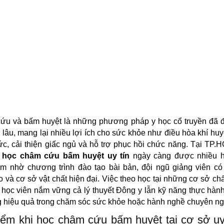
ứu và bấm huyệt là những phương pháp y học cổ truyền đã 
 lâu, mang lại nhiều lợi ích cho sức khỏe như điều hòa khí huy
c, cải thiện giấc ngủ và hỗ trợ phục hồi chức năng. Tại TP.
ỉ học châm cứu bấm huyệt uy tín
ngày càng được nhiều h
âm nhờ chương trình đào tạo bài bản, đội ngũ giảng viên có
 và cơ sở vật chất hiện đại. Việc theo học tại những cơ sở ch
 học viên nắm vững cả lý thuyết Đông y lẫn kỹ năng thực hành
 hiệu quả trong chăm sóc sức khỏe hoặc hành nghề chuyên ng
ểm khi học châm cứu bấm huyệt tại cơ sở uy