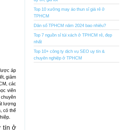
Top 10 xưởng may áo thun sỉ giá rẻ ở
TPHCM
Dân số TPHCM năm 2024 bao nhiêu?
Top 7 nguồn sỉ túi xách ở TPHCM rẻ, đẹp
nhất
Top 10+ công ty dịch vụ SEO uy tín &
chuyên nghiệp ở TPHCM
được áp
ết, giảm
HCM, các
ọc viên
 chuyên
ất lượng
, có thể
hiệp.
 tín ở