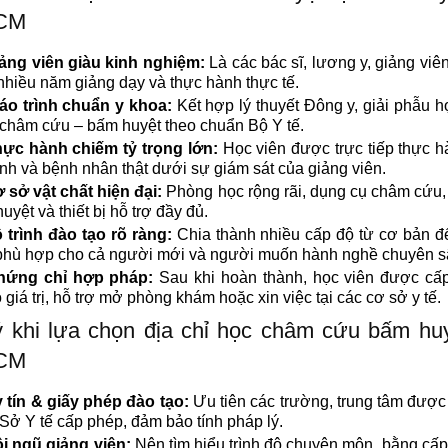
CM
ảng viên giàu kinh nghiệm:
Là các bác sĩ, lương y, giảng viê
nhiều năm giảng dạy và thực hành thực tế.
áo trình chuẩn y khoa:
Kết hợp lý thuyết Đông y, giải phẫu h
 châm cứu – bấm huyệt theo chuẩn Bộ Y tế.
ực hành chiếm tỷ trọng lớn:
Học viên được trực tiếp thực h
nh và bệnh nhân thật dưới sự giám sát của giảng viên.
 sở vật chất hiện đại:
Phòng học rộng rãi, dụng cụ châm cứu
uyệt và thiết bị hỗ trợ đầy đủ.
 trình đào tạo rõ ràng:
Chia thành nhiều cấp độ từ cơ bản đ
phù hợp cho cả người mới và người muốn hành nghề chuyên s
hứng chỉ hợp pháp:
Sau khi hoàn thành, học viên được cấ
ó giá trị, hỗ trợ mở phòng khám hoặc xin việc tại các cơ sở y tế.
 khi lựa chọn địa chỉ học châm cứu bấm huy
CM
 tín & giấy phép đào tạo:
Ưu tiên các trường, trung tâm được
Sở Y tế cấp phép, đảm bảo tính pháp lý.
i ngũ giảng viên:
Nên tìm hiểu trình độ chuyên môn, bằng cấp