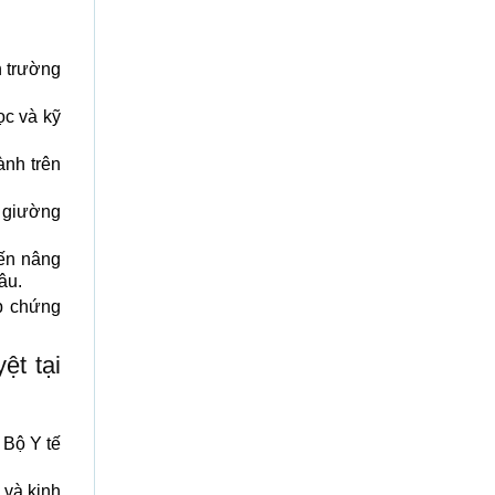
n trường
ọc và kỹ
ành trên
, giường
ến nâng
âu.
p chứng
ệt tại
 Bộ Y tế
 và kinh