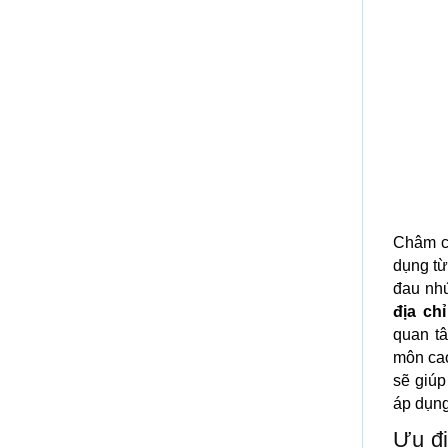
Châm c
dụng từ
đau nhứ
địa ch
quan t
môn cao
sẽ giúp
áp dụng
Ưu đi