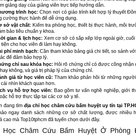
m giảng dạy của giảng viên trực tiếp hướng dẫn.
ương trình học:
Chọn nơi có giáo trình kết hợp lý thuyết Đô
ng cường thực hành để dễ ứng dụng.
 sở vật chất:
Kiểm tra phòng học, thiết bị thực hành, môi tr
ảm bảo tiêu chuẩn y khoa.
ời gian & lịch học:
Xem cơ sở có sắp xếp lớp ngoài giờ, cuối
 tiện cho học viên đi làm hay không.
i phí minh bạch:
Cần tham khảo bảng giá chi tiết, so sánh vớ
ác để đảm bảo hợp lý.
ứng chỉ sau khóa học:
Hỏi rõ chứng chỉ có được công nhận
hay không, và giá trị pháp lý của chứng chỉ.
nh giá từ học viên cũ:
Tham khảo phản hồi từ những người
 cái nhìn khách quan hơn.
ch vụ hỗ trợ học viên:
Bao gồm tư vấn nghề nghiệp, giới th
oặc hỗ trợ thực tập tại các cơ sở y tế.
n đang tìm
địa chỉ học châm cứu bấm huyệt uy tín tại TP.
hảo ngay danh sách những cơ sở chất lượng, được nhiều h
á cao mà Top10tphcm đã tuyển chọn dưới đây.
Học Châm Cứu Bấm Huyệt Ở Phòng 