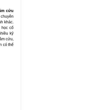
hâm cứu
o chuyên
h khác.
y học cổ
nhiều kỹ
hâm cứu,
n có thể