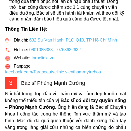
trong quá trình phục hồi làn da hậu phẫu thuật. Đồng
thời bạn cũng được chăm sóc 1:1 cùng chuyên viên
điều dưỡng. Bác sĩ sẽ tiến hành tái khám và theo dõi kỹ
càng nhằm đảm bảo hiệu quả căng da được tốt nhất.
Thông Tin Liên Hệ:
Địa chỉ:
632 Sư Vạn Hạnh, P10, Q10, TP Hồ Chí Minh
Hotline:
0901083388
–
0768632632
Website:
taraclinic.vn
Fanpage:
facebook.com/Tarabeautyclinic.vienthammytrehoa
3
Bác sĩ Phùng Mạnh Cường
Nổi bật trong Top đầu về thẩm mỹ và làm đẹp khuôn mặt
không thể thiếu tên của vị
Bác sĩ có đôi tay quyền năng
– Phùng Mạnh Cường
. Ông hiện đang là Bác sĩ Chuyên
khoa I công tác trong hệ thống lĩnh vực thẩm mỹ và tạo
hình. Mặc dù đã quá quen thuộc với danh xưng “bàn tay
vàng trong làng giải cứu những ca biến chứng do phẫu