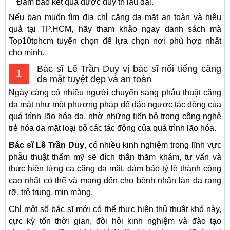
Đảm bảo kết quả được duy trì lâu dài.
Nếu bạn muốn tìm địa chỉ căng da mặt an toàn và hiệu
quả tại TP.HCM, hãy tham khảo ngay danh sách mà
Top10tphcm tuyển chọn để lựa chọn nơi phù hợp nhất
cho mình.
Bác sĩ Lê Trần Duy vị bác sĩ nổi tiếng căng
1
da mặt tuyệt đẹp và an toàn
Ngày càng có nhiều người chuyển sang phẫu thuật căng
da mặt như một phương pháp để đảo ngược tác động của
quá trình lão hóa da, nhờ những tiến bộ trong công nghệ
trẻ hóa da mặt loại bỏ các tác động của quá trình lão hóa.
Bác sĩ Lê Trần Duy
, có nhiều kinh nghiệm trong lĩnh vực
phẫu thuật thẩm mỹ sẽ đích thân thăm khám, tư vấn và
thực hiện từng ca căng da mặt, đảm bảo tỷ lệ thành công
cao nhất có thể và mang đến cho bệnh nhân làn da rạng
rỡ, trẻ trung, mịn màng.
Chỉ một số bác sĩ mới có thể thực hiện thủ thuật khó này,
cực kỳ tốn thời gian, đòi hỏi kinh nghiệm và đào tạo