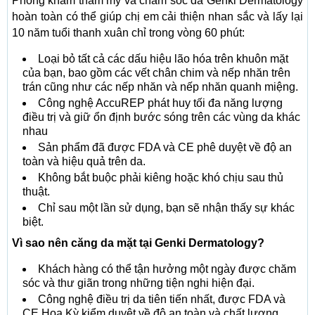
Phòng khám thẩm mỹ và chăm sóc da Genki Dermatology
hoàn toàn có thể giúp chị em cải thiện nhan sắc và lấy lại
10 năm tuổi thanh xuân chỉ trong vòng 60 phút:
Loại bỏ tất cả các dấu hiệu lão hóa trên khuôn mặt
của bạn, bao gồm các vết chân chim và nếp nhăn trên
trán cũng như các nếp nhăn và nếp nhăn quanh miệng.
Công nghệ AccuREP phát huy tối đa năng lượng
điều trị và giữ ổn định bước sóng trên các vùng da khác
nhau
Sản phẩm đã được FDA và CE phê duyệt về độ an
toàn và hiệu quả trên da.
Không bắt buộc phải kiêng hoặc khó chịu sau thủ
thuật.
Chỉ sau một lần sử dụng, bạn sẽ nhận thấy sự khác
biệt.
Vì sao nên căng da mặt tại Genki Dermatology?
Khách hàng có thể tận hưởng một ngày được chăm
sóc và thư giãn trong những tiện nghi hiện đại.
Công nghệ điều trị da tiên tiến nhất, được FDA và
CE Hoa Kỳ kiểm duyệt về độ an toàn và chất lượng.