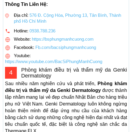
Thông Tin Liên Hệ:
Địa chỉ:
576 Đ. Cộng Hòa, Phường 13, Tân Bình, Thành
phố Hồ Chí Minh
Hotline:
0938.788.236
Website:
https://bsphungmanhcuong.com
Facebook:
Fb.com/bacsiphungmanhcuong
Youtube:
https://www.youtube.com/BacSiPhungManhCuong
Phòng khám điều trị và thẩm mỹ da Genki
4
Dermatology
Sau nhiều năm nghiên cứu và phát triển,
Phòng khám
điều trị và thẩm mỹ da Genki Dermatology
được thành
lập nhằm mang lại vẻ đẹp chuẩn Nhật Bản cho hàng triệu
phụ nữ Việt Nam. Genki Dermatology luôn không ngừng
hoàn thiện mình để đáp ứng nhu cầu của khách hàng
bằng cách sử dụng những công nghệ hiện đại nhất và đạt
tiêu chuẩn quốc tế, đặc biệt là công nghệ săn chắc da
Thermage FLX.