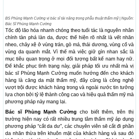
BS Phùng Mạnh Cường vị bác sĩ tài năng trong phẫu thuật thẩm mỹ | Nguồn:
Bác Sĩ Phùng Mạnh Cường
Tốc độ lão hóa nhanh chóng theo tuổi tác là nguyên nhân
chính tàn phá làn da, được thể hiện rõ nhất là vết nhăn
nheo, chảy xệ ở vùng trán, gò má, thái dương, vùng cổ và
vùng da quanh mắt. Vì thế mà việc giữ gìn nhan sắc là
mục tiêu quan trọng ở mọi đối tượng bất kể nam hay nữ.
Để khắc phục tình trạng này, giải pháp tối ưu nhất mà vị
bác sĩ Phùng Mạnh Cường muốn hướng đến cho khách
hàng là căng da mặt thẩm mỹ, đây cũng là công nghệ
vượt trội được khách hàng trong và ngoài nước tin tưởng
lựa chọn bởi tỷ lệ thành công cao và hiệu quả thẩm mỹ mà
phương pháp này mang lại.
Bác sĩ Phùng Mạnh Cường
cho biết thêm, trên thị
trường hiện nay có rất nhiều trung tâm thẩm mỹ áp dụng
phương pháp “cắt da dư”, các chuyên viên sẽ cắt đi phần
da nhăn thừa trên khuôn mặt của khách hàng và sau đó