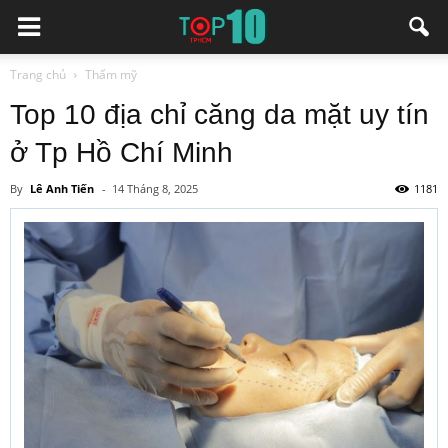
Trang chủ
Thẩm mỹ
Top 10 địa chỉ căng da mặt uy tín
ở Tp Hồ Chí Minh
By
Lê Anh Tiến
-
14 Tháng 8, 2025
1181