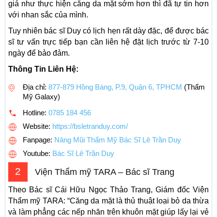
giá như thực hiện căng da mặt sớm hơn thì đã tự tin hơn
với nhan sắc của mình.
Tuy nhiên bác sĩ Duy có lịch hẹn rất dày đặc, để được bác
sĩ tư vấn trực tiếp bạn cần liên hệ đặt lịch trước từ 7-10
ngày để bảo đảm.
Thông Tin Liên Hệ:
Địa chỉ:
877-879 Hồng Bàng, P.9, Quận 6, TPHCM
(Thẩm
Mỹ Galaxy)
Hotline:
0785 184 456
Website:
https://bsletranduy.com/
Fanpage:
Nâng Mũi Thẩm Mỹ Bác Sĩ Lê Trần Duy
Youtube:
Bác Sĩ Lê Trần Duy
2
Viện Thẩm mỹ TARA – Bác sĩ Trang
Theo Bác sĩ Cái Hữu Ngọc Thảo Trang, Giám đốc Viện
Thẩm mỹ TARA: “Căng da mặt là thủ thuật loại bỏ da thừa
và làm phẳng các nếp nhăn trên khuôn mặt giúp lấy lại vẻ