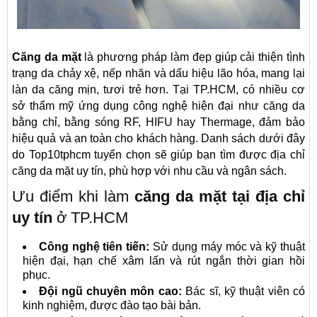
Căng da mặt
là phương pháp làm đẹp giúp cải thiện tình
trạng da chảy xệ, nếp nhăn và dấu hiệu lão hóa, mang lại
làn da căng mịn, tươi trẻ hơn. Tại TP.HCM, có nhiều cơ
sở thẩm mỹ ứng dụng công nghệ hiện đại như căng da
bằng chỉ, bằng sóng RF, HIFU hay Thermage, đảm bảo
hiệu quả và an toàn cho khách hàng. Danh sách dưới đây
do Top10tphcm tuyển chọn sẽ giúp bạn tìm được địa chỉ
căng da mặt uy tín, phù hợp với nhu cầu và ngân sách.
Ưu điểm khi làm
căng da mặt tại địa chỉ
uy tín
ở TP.HCM
Công nghệ tiên tiến:
Sử dụng máy móc và kỹ thuật
hiện đại, hạn chế xâm lấn và rút ngắn thời gian hồi
phục.
Đội ngũ chuyên môn cao:
Bác sĩ, kỹ thuật viên có
kinh nghiệm, được đào tạo bài bản.