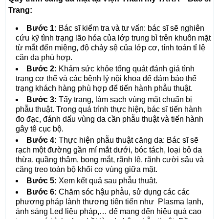
Trang:
Bước 1:
Bác sĩ kiểm tra và tư vấn: bác sĩ sẽ nghiên
cứu kỹ tình trạng lão hóa của lớp trung bì trên khuôn mặt
từ mắt đến miệng, độ chảy sệ của lớp cơ, tính toán tỉ lệ
căn da phù hợp.
Bước 2:
Khám sức khỏe tổng quát đánh giá tình
trạng cơ thể và các bệnh lý nội khoa để đảm bảo thể
trạng khách hàng phù hợp để tiến hành phẫu thuật.
Bước 3:
Tẩy trang, làm sạch vùng mặt chuẩn bị
phẫu thuật. Trong quá trình thực hiện, bác sĩ tiến hành
đo đạc, đánh dấu vùng da cần phẫu thuật và tiến hành
gây tê cục bộ.
Bước 4:
Thực hiện phẫu thuật căng da: Bác sĩ sẽ
rạch một đường gần mí mắt dưới, bóc tách, loại bỏ da
thừa, quầng thâm, bọng mắt, rãnh lệ, rãnh cười sâu và
căng treo toàn bộ khối cơ vùng giữa mặt.
Bước 5:
Xem kết quả sau phẫu thuật.
Bước 6:
Chăm sóc hậu phẫu, sử dụng các các
phương pháp lành thương tiên tiến như Plasma lạnh,
ánh sáng Led liệu pháp,… để mang đến hiệu quả cao