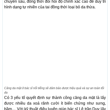
chuyên sâu, đồng thời đòi hỏi độ chính xác cao để duy trì
hình dạng tự nhiên của tai đồng thời loại bỏ da thừa.
Căng da mặt ở bác sĩ nổi tiếng sẽ đảm bảo được hiệu quả và sự an toàn tối
đa
Có 3 yếu tố quyết định sự thành công căng da mặt là lấy
được nhiều da xoá rãnh cười ít biến chứng như sưng,
bầm… Với kỹ thuật điêu luyện giúp bác sĩ Lê trần Duy lấy