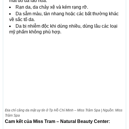
mắt do da lão hóa.
Rạn da, da chảy xệ và kém rạng rỡ.
Da sẫm màu, tàn nhang hoặc các bất thường khác
về sắc tố da.
Da bị nhiễm độc khi dùng nhiều, dùng lâu các loại
mỹ phẩm không phù hợp.
Địa chỉ căng da mặt uy tín ở Tp Hồ Chí Minh – Miss Trâm Spa | Nguồn: Miss
Trâm Spa
Cam kết của Miss Tram – Natural Beauty Center: