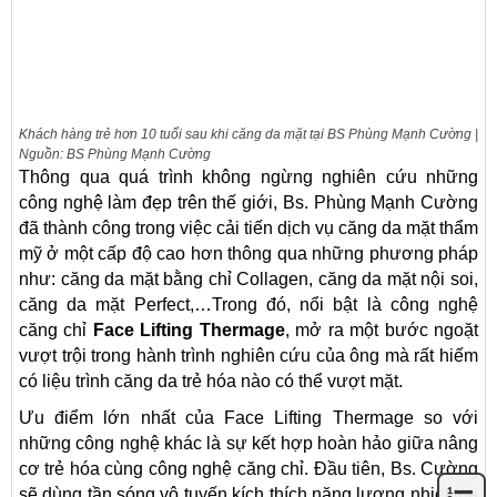
Khách hàng trẻ hơn 10 tuổi sau khi căng da mặt tại BS Phùng Mạnh Cường |
Nguồn: BS Phùng Mạnh Cường
Thông qua quá trình không ngừng nghiên cứu những
công nghệ làm đẹp trên thế giới, Bs. Phùng Mạnh Cường
đã thành công trong việc cải tiến dịch vụ căng da mặt thẩm
mỹ ở một cấp độ cao hơn thông qua những phương pháp
như: căng da mặt bằng chỉ Collagen, căng da mặt nội soi,
căng da mặt Perfect,…Trong đó, nổi bật là công nghệ
căng chỉ
Face Lifting Thermage
, mở ra một bước ngoặt
vượt trội trong hành trình nghiên cứu của ông mà rất hiếm
có liệu trình căng da trẻ hóa nào có thể vượt mặt.
Ưu điểm lớn nhất của Face Lifting Thermage so với
những công nghệ khác là sự kết hợp hoàn hảo giữa nâng
cơ trẻ hóa cùng công nghệ căng chỉ. Đầu tiên, Bs. Cường
sẽ dùng tần sóng vô tuyến kích thích năng lượng nhiệt tỏa