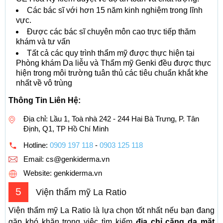
Các bác sĩ với hơn 15 năm kinh nghiệm trong lĩnh
vực.
Được các bác sĩ chuyên môn cao trực tiếp thăm
khám và tư vấn
Tất cả các quy trình thẩm mỹ được thực hiện tại
Phòng khám Da liễu và Thẩm mỹ Genki đều được thực
hiện trong môi trường tuân thủ các tiêu chuẩn khắt khe
nhất về vô trùng
Thông Tin Liên Hệ:
Địa chỉ: Lầu 1, Toà nhà 242 - 244 Hai Bà Trưng, P. Tân
Định, Q1, TP Hồ Chí Minh
Hotline:
0909 197 118
-
0903 125 118
Email:
cs@genkiderma.vn
Website: genkiderma.vn
5
Viện thẩm mỹ La Ratio
Viện thẩm mỹ La Ratio là lựa chọn tốt nhất nếu bạn đang
gặp khó khăn trong việc tìm kiếm
địa chỉ căng da mặt