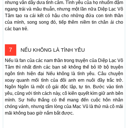
nhưng vẫn dây dưa tình cảm. Tình yêu của họ nhuốm đậm
ngang trái và mâu thuẫn, nhưng một lần nữa Diệp Lạc Vô
Tâm tạo ra cái kết có hậu cho những đứa con tinh thần
của mình, song song đó, tiếp thêm niềm tin chân ái cho
các bạn trẻ.
7
NẾU KHÔNG LÀ TÌNH YÊU
Nếu là fan của các nam thần trong truyện của Diệp Lạc Vô
Tâm thì nhất định các bạn sẽ không thể bỏ lỡ bộ truyện
ngôn tình hiện đại Nếu không là tình yêu. Câu chuyện
xoay quanh mối tình của đôi anh em nuôi đầy trắc trở.
Ngôn Ngôn là một cô gái độc lập, tự tin. Bước vào tình
yêu, cũng với tính cách này, cô kiên quyết kìm giữ anh bên
mình. Sự hiếu thắng có thể mang đến cuộc hôn nhân
chóng vánh, nhưng tấm lòng của Mạc Vũ là thứ mà cô mãi
mãi không bao giờ nắm bắt được.