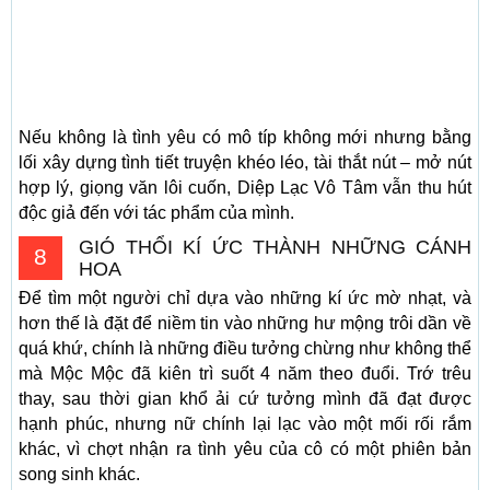
Nếu không là tình yêu có mô típ không mới nhưng bằng
lối xây dựng tình tiết truyện khéo léo, tài thắt nút – mở nút
hợp lý, giọng văn lôi cuốn, Diệp Lạc Vô Tâm vẫn thu hút
độc giả đến với tác phẩm của mình.
GIÓ THỔI KÍ ỨC THÀNH NHỮNG CÁNH
8
HOA
Để tìm một người chỉ dựa vào những kí ức mờ nhạt, và
hơn thế là đặt để niềm tin vào những hư mộng trôi dần về
quá khứ, chính là những điều tưởng chừng như không thể
mà Mộc Mộc đã kiên trì suốt 4 năm theo đuổi. Trớ trêu
thay, sau thời gian khổ ải cứ tưởng mình đã đạt được
hạnh phúc, nhưng nữ chính lại lạc vào một mối rối rắm
khác, vì chợt nhận ra tình yêu của cô có một phiên bản
song sinh khác.