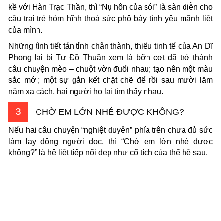
kề với Hàn Trạc Thần, thì “Nụ hôn của sói” là sàn diễn cho
cậu trai trẻ hóm hĩnh thoả sức phô bày tình yêu mãnh liệt
của mình.
Những tình tiết tán tỉnh chân thành, thiếu tinh tế của An Dĩ
Phong lại bị Tư Đồ Thuần xem là bỡn cợt đã trở thành
câu chuyện mèo – chuột vờn đuổi nhau; tạo nên một màu
sắc mới; một sự gắn kết chặt chẽ để rồi sau mười lăm
năm xa cách, hai người họ lại tìm thấy nhau.
3
CHỜ EM LỚN NHÉ ĐƯỢC KHÔNG?
Nếu hai câu chuyện “nghiệt duyên” phía trên chưa đủ sức
làm lay động người đọc, thì “Chờ em lớn nhé được
không?” là hệ liệt tiếp nối đẹp như cổ tích của thế hệ sau.