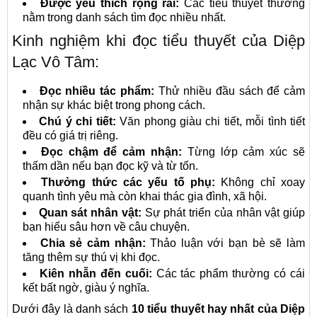
Được yêu thích rộng rãi:
Các tiểu thuyết thường
nằm trong danh sách tìm đọc nhiều nhất.
Kinh nghiệm khi đọc tiểu thuyết của Diệp
Lạc Vô Tâm:
Đọc nhiều tác phẩm:
Thử nhiều đầu sách để cảm
nhận sự khác biệt trong phong cách.
Chú ý chi tiết:
Văn phong giàu chi tiết, mỗi tình tiết
đều có giá trị riêng.
Đọc chậm để cảm nhận:
Từng lớp cảm xúc sẽ
thấm dần nếu bạn đọc kỹ và từ tốn.
Thưởng thức các yếu tố phụ:
Không chỉ xoay
quanh tình yêu mà còn khai thác gia đình, xã hội.
Quan sát nhân vật:
Sự phát triển của nhân vật giúp
bạn hiểu sâu hơn về câu chuyện.
Chia sẻ cảm nhận:
Thảo luận với bạn bè sẽ làm
tăng thêm sự thú vị khi đọc.
Kiên nhẫn đến cuối:
Các tác phẩm thường có cái
kết bất ngờ, giàu ý nghĩa.
Dưới đây là danh sách
10 tiểu thuyết hay nhất của Diệp