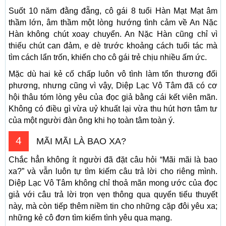
Suốt 10 năm đằng đẵng, cô gái 8 tuổi Hàn Mạt Mạt âm
thầm lớn, âm thầm một lòng hướng tình cảm về An Nặc
Hàn không chút xoay chuyển. An Nặc Hàn cũng chỉ vì
thiếu chút can đảm, e dè trước khoảng cách tuổi tác mà
tìm cách lẩn trốn, khiến cho cô gái trẻ chịu nhiều ấm ức.
Mặc dù hai kẻ cố chấp luôn vô tình làm tổn thương đối
phương, nhưng cũng vì vậy, Diệp Lạc Vô Tâm đã có cơ
hội thâu tóm lòng yêu của đọc giả bằng cái kết viên mãn.
Không có điều gì vừa uỷ khuất lại vừa thu hút hơn tâm tư
của một người đàn ông khi họ toàn tâm toàn ý.
4
MÃI MÃI LÀ BAO XA?
Chắc hẳn không ít người đã đặt câu hỏi “Mãi mãi là bao
xa?” và vẫn luôn tự tìm kiếm câu trả lời cho riêng mình.
Diệp Lạc Vô Tâm không chỉ thoả mãn mong ước của đọc
giả với câu trả lời trọn vẹn thông qua quyển tiểu thuyết
này, mà còn tiếp thêm niềm tin cho những cặp đôi yêu xa;
những kẻ cô đơn tìm kiếm tình yêu qua mạng.