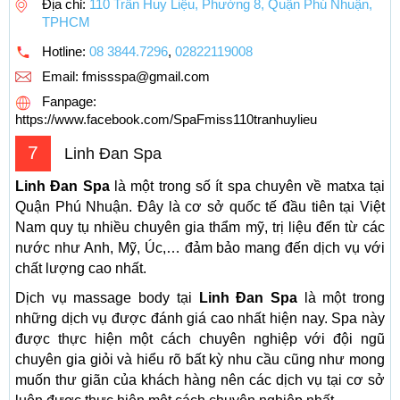
Địa chỉ:
110 Trần Huy Liệu, Phường 8, Quận Phú Nhuận,
TPHCM
Hotline:
08 3844.7296
,
02822119008
Email:
fmissspa@gmail.com
Fanpage:
https://www.facebook.com/SpaFmiss110tranhuylieu
7
Linh Đan Spa
Linh Đan Spa
là một trong số ít spa chuyên về matxa tại
Quận Phú Nhuận. Đây là cơ sở quốc tế đầu tiên tại Việt
Nam quy tụ nhiều chuyên gia thẩm mỹ, trị liệu đến từ các
nước như Anh, Mỹ, Úc,… đảm bảo mang đến dịch vụ với
chất lượng cao nhất.
Dịch vụ massage body tại
Linh Đan Spa
là một trong
những dịch vụ được đánh giá cao nhất hiện nay. Spa này
được thực hiện một cách chuyên nghiệp với đội ngũ
chuyên gia giỏi và hiểu rõ bất kỳ nhu cầu cũng như mong
muốn thư giãn của khách hàng nên các dịch vụ tại cơ sở