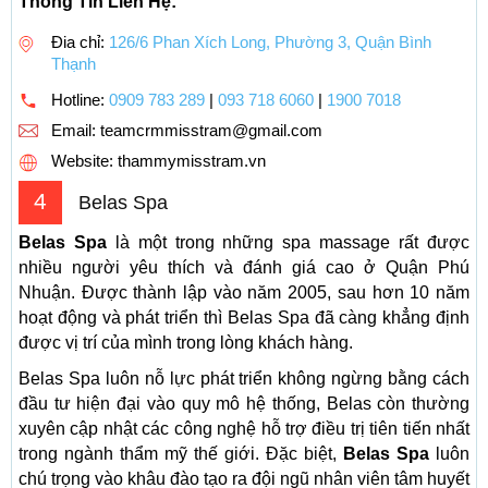
Thông Tin Liên Hệ:
Đia chỉ:
126/6 Phan Xích Long, Phường 3, Quận Bình
Thạnh
Hotline:
0909 783 289
|
093 718 6060
|
1900 7018
Email:
teamcrmmisstram@gmail.com
Website: thammymisstram.vn
4
Belas Spa
Belas Spa
là một trong những spa massage rất được
nhiều người yêu thích và đánh giá cao ở Quận Phú
Nhuận. Được thành lập vào năm 2005, sau hơn 10 năm
hoạt động và phát triển thì Belas Spa đã càng khẳng định
được vị trí của mình trong lòng khách hàng.
Belas Spa luôn nỗ lực phát triển không ngừng bằng cách
đầu tư hiện đại vào quy mô hệ thống, Belas còn thường
xuyên cập nhật các công nghệ hỗ trợ điều trị tiên tiến nhất
trong ngành thẩm mỹ thế giới. Đặc biệt,
Belas Spa
luôn
chú trọng vào khâu đào tạo ra đội ngũ nhân viên tâm huyết