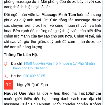
phòng massage đơn. Mỗi phòng đều được bày trí với các
trang thiết bị hiện đại, tối tân.
Đội ngũ nhân viên tại
Massage Minh Tâm
luôn sẵn sàng
phục vụ quý anh mọi lúc. Các động tác massage được
các chuyên viên thực hiện vô cùng nhuần nhuyễn và linh
hoạt. Bên cạnh đó, những nàng kỹ thuật viên còn biết điều
chỉnh lực mạnh của tay sao cho phù hợp. Chính vì thế, mà
chỉ sau vài giờ thư giãn, quý anh đã cảm nhận được cơ
thể tràn trề năng lượng.
Thông Tin Liên Hệ:
Địa chỉ:
145/8 Nguyễn Văn Trỗi Phường 17 Phú Nhuận
Thành phố Hồ Chí Minh
Hotline:
090 609 68 85
10
Nguyệt Quế Spa
Nguyệt Quế Spa
là gợi ý tiếp theo mà
Top10tphcm
muốn giới thiệu đến bạn trong danh sách các địa chỉ
massage Quận Phú Nhuận uy tín, chuyên nghiệp. Không