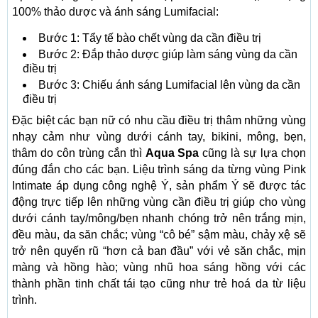
100% thảo dược và ánh sáng Lumifacial:
Bước 1: Tẩy tế bào chết vùng da cần điều trị
Bước 2: Đắp thảo dược giúp làm sáng vùng da cần
điều trị
Bước 3: Chiếu ánh sáng Lumifacial lên vùng da cần
điều trị
Đặc biệt các bạn nữ có nhu cầu điều trị thâm những vùng
nhạy cảm như vùng dưới cánh tay, bikini, mông, bẹn,
thâm do côn trùng cắn thì
Aqua Spa
cũng là sự lựa chọn
đúng đắn cho các bạn. Liệu trình sáng da từng vùng Pink
Intimate áp dụng công nghệ Ý, sản phẩm Ý sẽ được tác
động trực tiếp lên những vùng cần điều trị giúp cho vùng
dưới cánh tay/mông/bẹn nhanh chóng trở nên trắng mịn,
đều màu, da săn chắc; vùng “cô bé” sậm màu, chảy xệ sẽ
trở nên quyến rũ “hơn cả ban đầu” với vẻ săn chắc, mịn
màng và hồng hào; vùng nhũ hoa sáng hồng với các
thành phần tinh chất tái tạo cũng như trẻ hoá da từ liệu
trình.