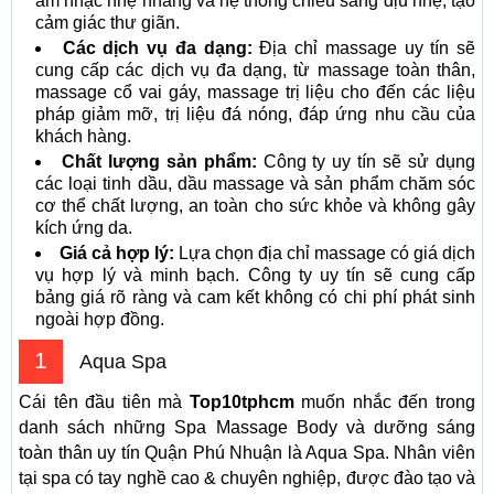
âm nhạc nhẹ nhàng và hệ thống chiếu sáng dịu nhẹ, tạo
cảm giác thư giãn.
Các dịch vụ đa dạng:
Địa chỉ massage uy tín sẽ
cung cấp các dịch vụ đa dạng, từ massage toàn thân,
massage cổ vai gáy, massage trị liệu cho đến các liệu
pháp giảm mỡ, trị liệu đá nóng, đáp ứng nhu cầu của
khách hàng.
Chất lượng sản phẩm:
Công ty uy tín sẽ sử dụng
các loại tinh dầu, dầu massage và sản phẩm chăm sóc
cơ thể chất lượng, an toàn cho sức khỏe và không gây
kích ứng da.
Giá cả hợp lý:
Lựa chọn địa chỉ massage có giá dịch
vụ hợp lý và minh bạch. Công ty uy tín sẽ cung cấp
bảng giá rõ ràng và cam kết không có chi phí phát sinh
ngoài hợp đồng.
1
Aqua Spa
Cái tên đầu tiên mà
Top10tphcm
muốn nhắc đến trong
danh sách những Spa Massage Body và dưỡng sáng
toàn thân uy tín Quận Phú Nhuận là Aqua Spa. Nhân viên
tại spa có tay nghề cao & chuyên nghiệp, được đào tạo và