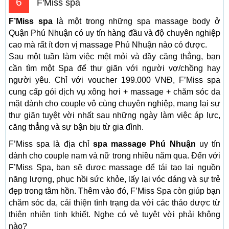
6
F'Miss spa
F’Miss spa
là một trong những spa massage body ở
Quận Phú Nhuận có uy tín hàng đầu và độ chuyên nghiệp
cao mà rất ít đơn vị massage Phú Nhuận nào có được.
Sau một tuần làm việc mệt mỏi và đầy căng thẳng, bạn
cần tìm một Spa để thư giãn với người vợ/chồng hay
người yêu. Chỉ với voucher 199.000 VNĐ, F’Miss spa
cung cấp gói dịch vụ xông hơi + massage + chăm sóc da
mặt dành cho couple vô cùng chuyên nghiệp, mang lại sự
thư giãn tuyệt vời nhất sau những ngày làm việc áp lực,
căng thẳng và sự bận bịu từ gia đình.
F’Miss spa là địa chỉ
spa massage Phú Nhuận
uy tín
dành cho couple nam và nữ trong nhiều năm qua. Đến với
F’Miss Spa, bạn sẽ được massage để tái tạo lại nguồn
năng lượng, phục hồi sức khỏe, lấy lại vóc dáng và sự trẻ
đẹp trong tâm hồn. Thêm vào đó, F’Miss Spa còn giúp bạn
chăm sóc da, cải thiện tình trạng da với các thảo dược từ
thiên nhiên tinh khiết. Nghe có vẻ tuyệt vời phải không
nào?