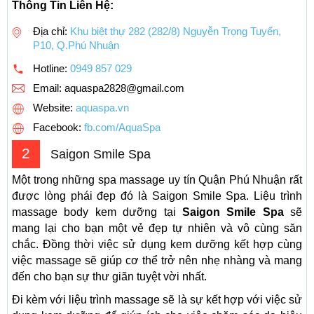
Thông Tin Liên Hệ:
Địa chỉ:
Khu biệt thự 282 (282/8) Nguyễn Trọng Tuyển,
P10, Q.Phú Nhuận
Hotline:
0949 857 029
Email:
aquaspa2828@gmail.com
Website:
aquaspa.vn
Facebook:
fb.com/AquaSpa
2
Saigon Smile Spa
Một trong những spa massage uy tín Quận Phú Nhuận rất
được lòng phái đẹp đó là Saigon Smile Spa. Liệu trình
massage body kem dưỡng tại
Saigon Smile Spa
sẽ
mang lại cho bạn một vẻ đẹp tự nhiên và vô cùng săn
chắc. Đồng thời việc sử dụng kem dưỡng kết hợp cùng
việc massage sẽ giúp cơ thể trở nên nhẹ nhàng và mang
đến cho bạn sự thư giãn tuyệt vời nhất.
Đi kèm với liệu trình massage sẽ là sự kết hợp với việc sử