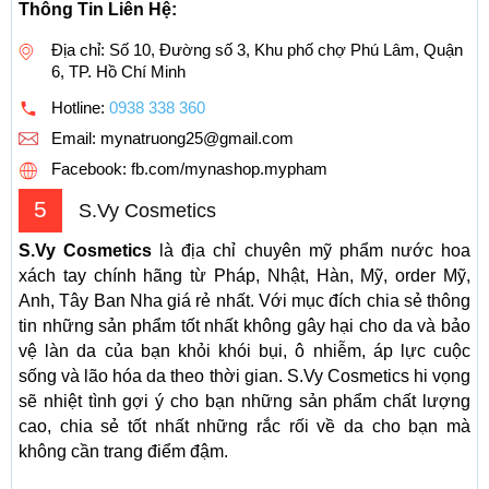
Thông Tin Liên Hệ:
Địa chỉ: Số 10, Đường số 3, Khu phố chợ Phú Lâm, Quận
6, TP. Hồ Chí Minh
Hotline:
0938 338 360
Email:
mynatruong25@gmail.com
Facebook: fb.com/mynashop.mypham
5
S.Vy Cosmetics
S.Vy Cosmetics
là địa chỉ chuyên mỹ phẩm nước hoa
xách tay chính hãng từ Pháp, Nhật, Hàn, Mỹ, order Mỹ,
Anh, Tây Ban Nha giá rẻ nhất. Với mục đích chia sẻ thông
tin những sản phẩm tốt nhất không gây hại cho da và bảo
vệ làn da của bạn khỏi khói bụi, ô nhiễm, áp lực cuộc
sống và lão hóa da theo thời gian. S.Vy Cosmetics hi vọng
sẽ nhiệt tình gợi ý cho bạn những sản phẩm chất lượng
cao, chia sẻ tốt nhất những rắc rối về da cho bạn mà
không cần trang điểm đậm.