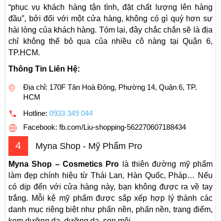
“phục vụ khách hàng tận tình, đặt chất lượng lên hàng
đầu”, bởi đối với một cửa hàng, không có gì quý hơn sự
hài lòng của khách hàng. Tóm lại, đây chắc chắn sẽ là địa
chỉ không thể bỏ qua của nhiều cô nàng tại Quận 6,
TP.HCM.
Thông Tin Liên Hệ:
Địa chỉ: 170F Tân Hoà Đông, Phường 14, Quận 6, TP.
HCM
Hotline:
0933 349 044
Facebook: fb.com/Liu-shopping-562270607188434
4
Myna Shop - Mỹ Phẩm Pro
Myna Shop – Cosmetics Pro
là thiên đường mỹ phẩm
làm đẹp chính hiệu từ Thái Lan, Hàn Quốc, Pháp… Nếu
có dịp đến với cửa hàng này, bạn không được ra về tay
trắng. Mỗi kệ mỹ phẩm được sắp xếp hợp lý thành các
danh mục riêng biệt như phấn nền, phấn nền, trang điểm,
kem dưỡng da, dưỡng da, son môi…