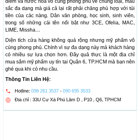
điểm và nước hoa vô cùng phong phú về chủng loại, màu
sắc đa dạng mà giá cả lại rất phải chăng phù hợp với túi
tiền của các nàng. Dân văn phòng, học sinh, sinh viên,
trong số những cái tên nổi bật như 3CE, Ofelia, MAC,
LIME, Missha…
Diện tích cửa hàng không quá rộng nhưng mỹ phẩm vô
cùng phong phú. Chính vì sự đa dạng này mà khách hàng
có nhiều sự lựa chọn hơn. Đây quả thực là một địa chỉ
mua sắm mỹ phẩm uy tín tại Quận 6, TP.HCM mà bạn nên
ghé qua khi có nhu cầu.
Thông Tin Liên Hệ:
Hotline:
098 261 3537
-
090 695 3533
Địa chỉ : 33U Cư Xá Phú Lâm D , P10 , Q6, TPHCM