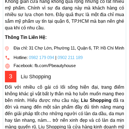
Không gian cửa hàng không quá rộng nhưng có rất nhiều
mỹ phẩm. Chính vì sự đa dạng này mà khách hàng có
nhiều sự lựa chọn hơn. Đây quả thực là một địa chỉ mua
sắm mỹ phẩm uy tín tại quận 6, TP.HCM mà bạn nên ghé
qua khi có nhu cầu.
Thông Tin Liên Hệ:
Địa chỉ: 31 Chợ Lớn, Phường 11, Quận 6, TP. Hồ Chí Minh
Hotline:
0982 179 094
|
0902 211 189
Facebook: fb.com/Pbeautyhouse
3
Liu Shopping
Đối với nhiều cô gái có lối sống hiện đại, trang điểm
không khác gì vật bất ly thân mà họ luôn muốn mang theo
bên mình. Hiểu được nhu cầu này,
Liu Shopping
đã ra
đời và mang đến một sản phẩm đầy đủ tính năng mang
đến giải pháp tốt cho những người có làn da dầu, da mụn
hay tàn nhang, nám… trở nên xinh đẹp và có làn da mịn
màng quyến rũ. Liu Shopping là cửa hàng kinh doanh mỹ