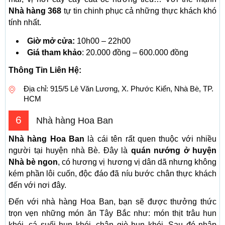
Nhà hàng 368
tự tin chinh phục cả những thực khách khó
tính nhất.
Giờ mở cửa:
10h00 – 22h00
Giá tham khảo
: 20.000 đồng – 600.000 đồng
Thông Tin Liên Hệ:
Địa chỉ: 915/5 Lê Văn Lương, X. Phước Kiển, Nhà Bè, TP.
HCM
6
Nhà hàng Hoa Ban
Nhà hàng Hoa Ban
là cái tên rất quen thuộc với nhiều
người tại huyện nhà Bè. Đây là
quán nướng ở huyện
Nhà bè ngon
, có hương vị hương vị dân dã nhưng không
kém phần lôi cuốn, độc đáo đã níu bước chân thực khách
đến với nơi đây.
Đến với nhà hàng Hoa Ban, bạn sẽ được thưởng thức
trọn vẹn những món ăn Tây Bắc như: món thịt trâu hun
khói, cá suối hun khói, chân giò hun khói. Sau đó nhập