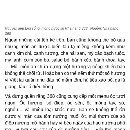
Nguyên liệu tươi sống, mọng nước tại Nhà hàng 368 | Nguồn: Nhà hàng
368
Ngoài những cái tên kể trên, bạn cũng không thể bỏ qua
những món ăn được biến tấu lạ miệng không kém như
canh kim chi, canh tương, chả hải sản, mỳ xào bạch tuộc,
mỳ lạnh, cơm trộn bò, salad bò, bánh xèo, bánh khoai tây.
… Mỗi món ăn chứa đựng một hương vị riêng khiến bạn
không thể chối từ. Hoặc bạn có thể nếm thử một số hương
vị Việt tại quán như đậu hủ mắm tôm, hủ tiếu xào bò, gà lá
giang, lẩu cá diêu ​​hồng…
Và đừng quên rằng 368 cũng cung cấp một menu ốc tươi
ngon. Ốc hương, sò điệp, ốc sên, ốc móng tay, sò,
nghêu… và nhiều loại khác nữa. Bạn sẽ không thể rời
được vị mặn của tôm nướng muối ớt, mùi thơm của sò
điệp nướng mỡ hành hay vị béo ngậy của hàu nướng phô
mai, vị hơi cay cay của ốc nướng tiêu… Với thế mạnh