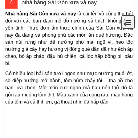
4
Nhà hàng Sài Gòn xưa và nay
Nhà hàng Sài Gòn xưa và nay
là cái tên vô cùng thu hút
đối với các bạn đam mê đồ nướng và thích không gian
yên tĩnh. Thực đơn ẩm thực chính của Sài Gòn xưa và
nay đa dạng và phong phú các món ăn quê hương. Đặc
sản núi rừng như dê nướng phô mai ngũ vị, heo tộc
nướng giả cầy hay hương vị đồng quê dân dã như ếch áp
chảo, bò áp chảo, đậu hủ chiên, cá lóc hấp bông bí, bầu
bí.
Có nhiều loại hải sản tươi ngon như mực nướng muối ớt,
sò điệp nướng mỡ hành, tôm hùm cháy tỏi… tha hồ cho
bạn lựa chọn. Một món cực ngon mà bạn nên thử đó là
gỏi rau muống tôm thịt. Màu xanh của cọng rau, màu hồng
của tôm và cả thịt lợn, gà thoạt nhìn đã hấp dẫn.