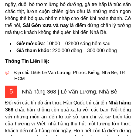
ngậy, đuôi bò thơm lừng bổ dưỡng, gà tre hấp lá trúc săn
chắc thịt, lươn cuộn chiên giòn đều là những món ngon
không thể bỏ qua. nhấm nháp cho đến khi hoàn thành. Có
thể nói,
Sài Gòn xưa và nay
là điểm dừng chân lý tưởng
mà thực khách không thể quên khi đến Nhà Bè.
Giờ mở cửa:
10h00 – 02h00 sáng hôm sau
Giá tham khảo:
220.000 đồng – 300.000 đồng
Thông Tin Liên Hệ:
Địa chỉ: 166E Lê Văn Lương, Phước Kiểng, Nhà Bè, TP.
HCM
5
Nhà hàng 368 | Lê Văn Lương, Nhà Bè
Đối với các tín đồ ẩm thực Hàn Quốc thì cái tên
Nhà hàng
368
chắc hẳn không còn quá xa lạ với các bạn. Nổi tiếng
với những món ăn đến từ xứ sở kim chi và sự biến tấu
của hương vị Việt, nhà hàng thu hút một lượng lớn thực
khách đến nhà hàng mỗi ngày. Hơn hết còn là điểm dừng