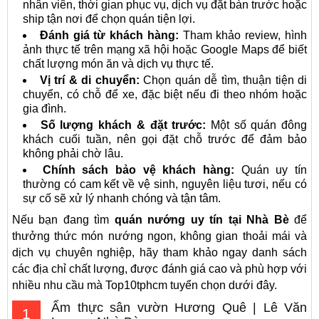
nhân viên, thời gian phục vụ, dịch vụ đặt bàn trước hoặc
ship tận nơi để chọn quán tiện lợi.
Đánh giá từ khách hàng:
Tham khảo review, hình
ảnh thực tế trên mạng xã hội hoặc Google Maps để biết
chất lượng món ăn và dịch vụ thực tế.
Vị trí & di chuyển:
Chọn quán dễ tìm, thuận tiện di
chuyển, có chỗ để xe, đặc biệt nếu đi theo nhóm hoặc
gia đình.
Số lượng khách & đặt trước:
Một số quán đông
khách cuối tuần, nên gọi đặt chỗ trước để đảm bảo
không phải chờ lâu.
Chính sách bảo vệ khách hàng:
Quán uy tín
thường có cam kết về vệ sinh, nguyên liệu tươi, nếu có
sự cố sẽ xử lý nhanh chóng và tận tâm.
Nếu bạn đang tìm
quán nướng uy tín tại Nhà Bè
để
thưởng thức món nướng ngon, không gian thoải mái và
dịch vụ chuyên nghiệp, hãy tham khảo ngay danh sách
các địa chỉ chất lượng, được đánh giá cao và phù hợp với
nhiều nhu cầu mà Top10tphcm tuyển chọn dưới đây.
Ẩm thực sân vườn Hương Quê | Lê Văn
1