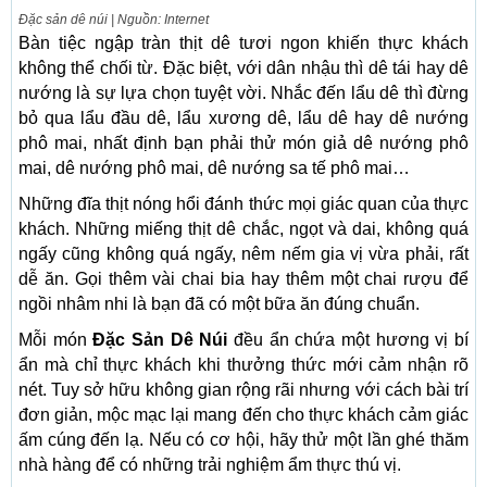
Đặc sản dê núi | Nguồn: Internet
Bàn tiệc ngập tràn thịt dê tươi ngon khiến thực khách
không thể chối từ. Đặc biệt, với dân nhậu thì dê tái hay dê
nướng là sự lựa chọn tuyệt vời. Nhắc đến lẩu dê thì đừng
bỏ qua lẩu đầu dê, lẩu xương dê, lẩu dê hay dê nướng
phô mai, nhất định bạn phải thử món giả dê nướng phô
mai, dê nướng phô mai, dê nướng sa tế phô mai…
Những đĩa thịt nóng hổi đánh thức mọi giác quan của thực
khách. Những miếng thịt dê chắc, ngọt và dai, không quá
ngấy cũng không quá ngấy, nêm nếm gia vị vừa phải, rất
dễ ăn. Gọi thêm vài chai bia hay thêm một chai rượu để
ngồi nhâm nhi là bạn đã có một bữa ăn đúng chuẩn.
Mỗi món
Đặc Sản Dê Núi
đều ẩn chứa một hương vị bí
ẩn mà chỉ thực khách khi thưởng thức mới cảm nhận rõ
nét. Tuy sở hữu không gian rộng rãi nhưng với cách bài trí
đơn giản, mộc mạc lại mang đến cho thực khách cảm giác
ấm cúng đến lạ. Nếu có cơ hội, hãy thử một lần ghé thăm
nhà hàng để có những trải nghiệm ẩm thực thú vị.