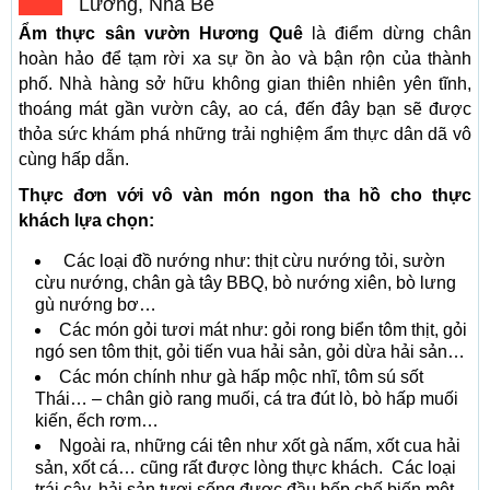
Lương, Nhà Bè
Ẩm thực sân vườn Hương Quê
là điểm dừng chân
hoàn hảo để tạm rời xa sự ồn ào và bận rộn của thành
phố. Nhà hàng sở hữu không gian thiên nhiên yên tĩnh,
thoáng mát gần vườn cây, ao cá, đến đây bạn sẽ được
thỏa sức khám phá những trải nghiệm ẩm thực dân dã vô
cùng hấp dẫn.
Thực đơn với vô vàn món ngon tha hồ cho thực
khách lựa chọn:
Các loại đồ nướng như: thịt cừu nướng tỏi, sườn
cừu nướng, chân gà tây BBQ, bò nướng xiên, bò lưng
gù nướng bơ…
Các món gỏi tươi mát như: gỏi rong biển tôm thịt, gỏi
ngó sen tôm thịt, gỏi tiến vua hải sản, gỏi dừa hải sản…
Các món chính như gà hấp mộc nhĩ, tôm sú sốt
Thái… – chân giò rang muối, cá tra đút lò, bò hấp muối
kiến, ếch rơm…
Ngoài ra, những cái tên như xốt gà nấm, xốt cua hải
sản, xốt cá… cũng rất được lòng thực khách. Các loại
trái cây, hải sản tươi sống được đầu bếp chế biến một