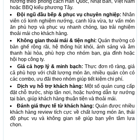
nướng theo phong cách Hàn Quốc, Nhật Bản, Việt Nam
hoặc BBQ kiểu phương Tây.
Đội ngũ đầu bếp & phục vụ chuyên nghiệp:
Nhân
viên có kinh nghiệm nướng, canh lửa vừa, tư vấn món
ăn phù hợp và phục vụ nhanh chóng, tạo trải nghiệm
thoải mái cho khách hàng.
Không gian thoải mái & tiện nghi:
Quán thường có
bàn ghế rộng rãi, hệ thống hút khói, ánh sáng và âm
thanh hài hòa, phù hợp cho nhóm bạn, gia đình hoặc
hội họp công ty.
Giá cả hợp lý & minh bạch:
Thực đơn rõ ràng, giá
cả phù hợp với chất lượng món ăn, nhiều quán còn có
các combo, ưu đãi theo nhóm giúp tiết kiệm chi phí.
Dịch vụ hỗ trợ khách hàng:
Một số quán cung cấp
đặt chỗ trước, ship tận nơi, hoặc hướng dẫn tự nướng
tại bàn, giúp khách hàng thuận tiện và thoải mái.
Đánh giá thực tế từ khách hàng:
Quán được nhiều
khách hàng review tích cực về chất lượng món ăn, thái
độ phục vụ và không gian sẽ giúp bạn yên tâm lựa
chọn.