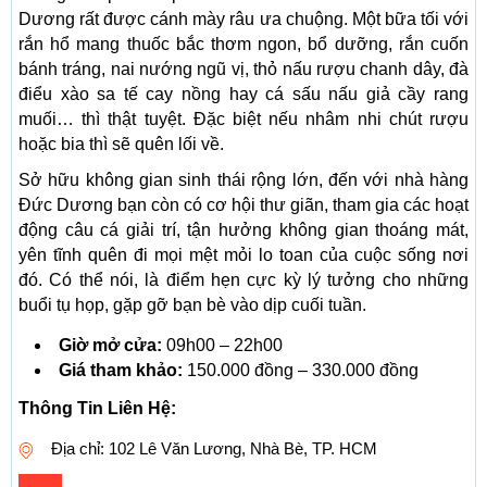
Dương rất được cánh mày râu ưa chuộng. Một bữa tối với
rắn hổ mang thuốc bắc thơm ngon, bổ dưỡng, rắn cuốn
bánh tráng, nai nướng ngũ vị, thỏ nấu rượu chanh dây, đà
điểu xào sa tế cay nồng hay cá sấu nấu giả cầy rang
muối… thì thật tuyệt. Đặc biệt nếu nhâm nhi chút rượu
hoặc bia thì sẽ quên lối về.
Sở hữu không gian sinh thái rộng lớn, đến với nhà hàng
Đức Dương bạn còn có cơ hội thư giãn, tham gia các hoạt
động câu cá giải trí, tận hưởng không gian thoáng mát,
yên tĩnh quên đi mọi mệt mỏi lo toan của cuộc sống nơi
đó. Có thể nói, là điểm hẹn cực kỳ lý tưởng cho những
buổi tụ họp, gặp gỡ bạn bè vào dịp cuối tuần.
Giờ mở cửa:
09h00 – 22h00
Giá tham khảo:
150.000 đồng – 330.000 đồng
Thông Tin Liên Hệ:
Địa chỉ: 102 Lê Văn Lương, Nhà Bè, TP. HCM