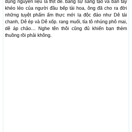
dụng nguyên liệu là thịt dê. bằng sự sáng tạo và bàn tay
khéo léo của người đầu bếp tài hoa, ông đã cho ra đời
những tuyệt phẩm ẩm thực mới lạ độc đáo như Dê tái
chanh, Dê ép và Dê xốp. rang muối, tía tô nhúng phô mai,
dê áp chảo… Nghe tên thôi cũng đủ khiến bạn thèm
thuồng rồi phải không.