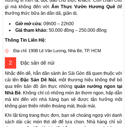
hương vị mới lạ, độc đáo cho thực khách. Còn chần chừ
gì mà không đến với
Ẩm Thực Vườn Hương Quê
để
thưởng thức bữa ăn dân dã, giản dị.
Giờ mở cửa:
09h00 – 22h00
Giá tham khảo:
50.000 đồng – 250.000 đồng
Thông Tin Liên Hệ:
Địa chỉ: 190B Lê Văn Lương, Nhà Bè, TP. HCM
2
Đặc sản dê núi
Nhắc đến dê, hẳn dân sành ăn Sài Gòn đã quen thuộc với
cái tên
Đặc Sản Dê Núi
, một thương hiệu không thể bỏ
qua trên bản đồ ẩm thực những
quán nướng ngon tại
Nhà Bè
. Không chỉ có những món ăn thơm ngon, hấp dẫn
mà khi đến với nhà hàng bạn sẽ được tận hưởng một
không gian thiên nhiên thoáng mát, thoải mái.
Khi lật từng trang thực đơn, bạn sẽ choáng ngợp với danh
sách dài các món thịt dê để lựa chọn. Nhà hàng chỉ sử