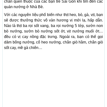
chân quen thuộc của các bạn trẻ Sài Gòn khi tìm đến các
quán nướng ở Nhà Bè.
Với các nguyên liệu phổ biến như thịt heo, bò, gà, vịt, bạn
sẽ được thưởng thức vô vàn hương vị mới lạ, hấp dẫn.
Nào là thịt ba rọi sốt vang, ba rọi nướng 5 lớp, sườn non
bò nướng, sườn bò nướng sốt ớt, vịt nướng muối ớt…
đều có vị cay nồng đặc trưng. Ngoài ra, bạn có thể gọi
dăm bông nướng, cổ heo nướng, chân giò hầm, chân giò
sốt cay, mề gà chiên…