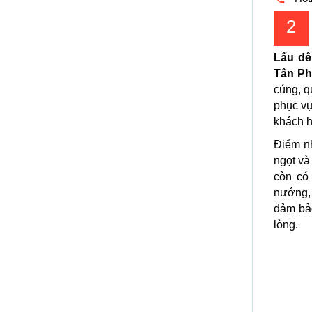
2
Lẩu d
Tân P
cúng, q
phục vụ
khách h
Điểm nh
ngọt và
còn có
nướng, 
đảm bảo
lòng.