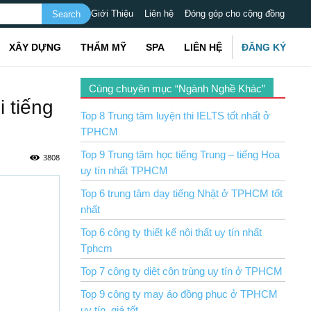
Giới Thiệu
Liên hệ
Đóng góp cho cộng đồng
XÂY DỰNG
THẨM MỸ
SPA
LIÊN HỆ
ĐĂNG KÝ
Cùng chuyên mục “Ngành Nghề Khác”
 tiếng
Top 8 Trung tâm luyện thi IELTS tốt nhất ở
TPHCM
Top 9 Trung tâm học tiếng Trung – tiếng Hoa
3808
uy tín nhất TPHCM
Top 6 trung tâm dạy tiếng Nhật ở TPHCM tốt
nhất
Top 6 công ty thiết kế nội thất uy tín nhất
Tphcm
Top 7 công ty diệt côn trùng uy tín ở TPHCM
Top 9 công ty may áo đồng phục ở TPHCM
uy tín, giá tốt