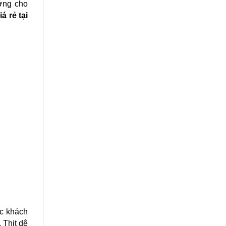
ưởng cho
á rẻ tại
ực khách
 Thịt dê