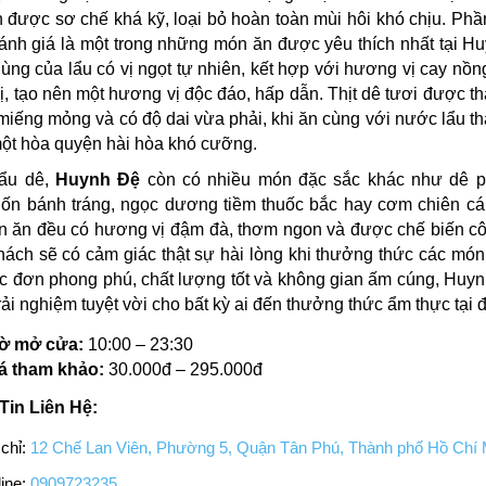
n được sơ chế khá kỹ, loại bỏ hoàn toàn mùi hôi khó chịu. Phầ
nh giá là một trong những món ăn được yêu thích nhất tại H
ng của lẩu có vị ngọt tự nhiên, kết hợp với hương vị cay nồn
vị, tạo nên một hương vị độc đáo, hấp dẫn. Thịt dê tươi được th
iếng mỏng và có độ dai vừa phải, khi ăn cùng với nước lẩu th
ột hòa quyện hài hòa khó cưỡng.
ẩu dê,
Huynh Đệ
còn có nhiều món đặc sắc khác như dê p
uốn bánh tráng, ngọc dương tiềm thuốc bắc hay cơm chiên c
n ăn đều có hương vị đậm đà, thơm ngon và được chế biến cô
ách sẽ có cảm giác thật sự hài lòng khi thưởng thức các món
c đơn phong phú, chất lượng tốt và không gian ấm cúng, Huy
trải nghiệm tuyệt vời cho bất kỳ ai đến thưởng thức ẩm thực tại 
ờ mở cửa:
10:00 – 23:30
á tham khảo:
30.000đ – 295.000đ
Tin Liên Hệ:
 chỉ:
12 Chế Lan Viên, Phường 5, Quận Tân Phú, Thành phố Hồ Chí 
ine:
0909723235