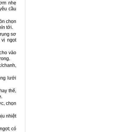
hơm nhẹ
 yêu cầu
iòn chọn
n tới.
trụng sơ
 vị ngọt
 cho vào
rong.
/chanh,
ng lưới
hay thế,
e.
ớc, chọn
hịu nhiệt
ngọt; có