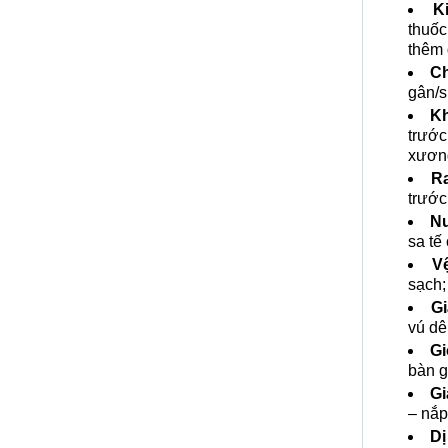
K
thuốc
thêm 
Ch
gân/s
Kh
trước
xươn
Ra
trước
Nư
sa tế
V
sạch;
Gi
vú dê
Gi
bàn g
Gi
– nắp
Dị