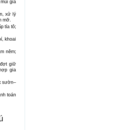
 mùi gia
n, xử lý
h mỡ.
 tía tô;
í, khoai
ắm nêm;
đợt giữ
hợp gia
x sườn–
anh toán
ú