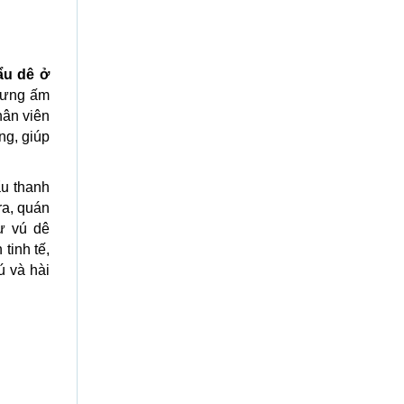
ẩu dê ở
nhưng ấm
hân viên
ng, giúp
ẩu thanh
ra, quán
ư vú dê
tinh tế,
ú và hài