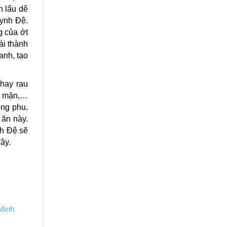
n lẩu dê
uynh Đệ.
g của ớt
ái thành
anh, tạo
hay rau
á mặn,…
ng phu.
 ăn này.
nh Đệ sẽ
đây.
Minh