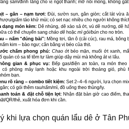
đẳng sâm/đinh lăng cho vị ngọt thanh; mỡ nổi mỏng, không gắt
ịt – gân – nạm tươi:
Đùi, sườn sụn, gân giòn; cắt lát vừa ă
rượu/giấm táo khử mùi; có set nạc nhiều cho người không thíc
a dạng món kèm:
Dê nhúng, dê xào sả ớt, vú dê nướng, dê hấp
bữa có thể chuyển sang
cháo dê
hoặc
mì gói/bún
cho no tròn.
u – nấm “đúng bài”:
Mồng tơi, tần ô (cải cúc), rau má, bông b
nấm kim – bào ngư; cân bằng vị béo của thịt.
ước chấm phong phú:
Chao ớt
béo mặn, muối ớt xanh, m
ố quán có sa tế tôm tự làm giúp dậy mùi mà không át vị lẩu.
hông gian & phục vụ:
Bếp gas/điện an toàn, ra món theo 
; có phòng máy lạnh hoặc khu ngoài trời thoáng gió, phù 
nhóm bạn.
nu rõ ràng – combo tiết kiệm:
Set 2–4–6 người, lựa chọn mi
ân; có gói thêm rau/nấm/mì, đồ uống theo thùng/ly.
anh toán & đặt chỗ tiện lợi:
Nhận đặt bàn giờ cao điểm, th
mặt/QR/thẻ, xuất hóa đơn khi cần.
ý khi lựa chọn quán lẩu dê ở Tân Ph