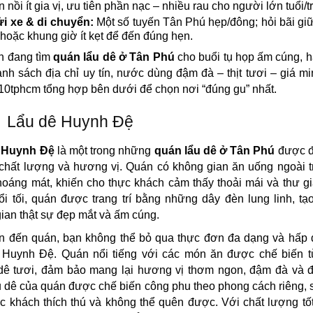
in nồi ít gia vị, ưu tiên phần nạc – nhiều rau cho người lớn tuổi/t
i xe & di chuyển:
Một số tuyến Tân Phú hẹp/đông; hỏi bãi gi
hoặc khung giờ ít kẹt để đến đúng hẹn.
n đang tìm
quán lẩu dê ở Tân Phú
cho buổi tụ họp ấm cúng, 
nh sách địa chỉ uy tín, nước dùng đậm đà – thịt tươi – giá m
0tphcm tổng hợp bên dưới để chọn nơi “đúng gu” nhất.
Lẩu dê Huynh Đệ
 Huynh Đệ
là một trong những
quán lẩu dê ở Tân Phú
được đ
chất lượng và hương vị. Quán có không gian ăn uống ngoài t
thoáng mát, khiến cho thực khách cảm thấy thoải mái và thư g
i tối, quán được trang trí bằng những dây đèn lung linh, tạ
ian thật sự đẹp mắt và ấm cúng.
n đến quán, bạn không thể bỏ qua thực đơn đa dạng và hấp 
 Huynh Đệ. Quán nổi tiếng với các món ăn được chế biến 
dê tươi, đảm bảo mang lại hương vị thơm ngon, đậm đà và đ
 dê của quán được chế biến công phu theo phong cách riêng, 
c khách thích thú và không thể quên được. Với chất lượng tố