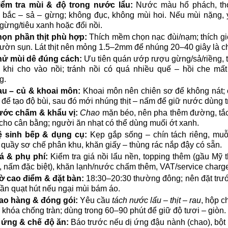
iểm tra mùi & độ trong nước lẩu:
Nước màu hổ phách, t
 bắc – sả – gừng; không đục, không mùi hoi. Nếu mùi nặng,
gừng/tiêu xanh hoặc đổi nồi.
ọn phần thịt phù hợp:
Thích mềm chọn nạc đùi/nạm; thích g
ườn sụn. Lát thịt nên mỏng 1.5–2mm để nhúng 20–40 giây là chí
ử mùi dê đúng cách:
Ưu tiên quán ướp rượu gừng/sả/riềng, 
 khi cho vào nồi; tránh nồi có quá nhiều quế – hồi che mất
g.
u – củ & khoai môn:
Khoai môn nên chiên sơ để không nát;
 để tạo độ bùi, sau đó mới nhúng thịt – nấm để giữ nước dùng t
ớc chấm & khẩu vị:
Chao
mặn béo, nên pha thêm đường, tắc
 cho cân bằng; người ăn nhạt có thể dùng muối ớt xanh.
ệ sinh bếp & dụng cụ:
Kẹp gắp sống – chín tách riêng, muỗ
 quầy sơ chế phân khu, khăn giấy – thùng rác nắp đậy có sẵn.
á & phụ phí:
Kiểm tra giá nồi lẩu nền, topping thêm (gầu Mỹ t
, nấm đặc biệt), khăn lạnh/nước chấm thêm, VAT/service charg
ờ cao điểm & đặt bàn:
18:30–20:30 thường đông; nên đặt trư
ần quạt hút nếu ngại mùi bám áo.
ao hàng & đóng gói:
Yêu cầu
tách nước lẩu – thịt – rau
, hộp c
 khóa chống tràn; dùng trong 60–90 phút để giữ độ tươi – giòn.
 ứng & chế độ ăn:
Báo trước nếu dị ứng đậu nành (chao), bột 