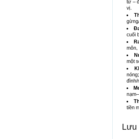
tử – 
vị.
Th
gừng/
Đ
cuối 
Ra
môn, 
N
một s
K
nóng
đình/
Me
nạm–g
Th
tiền 
Lưu 