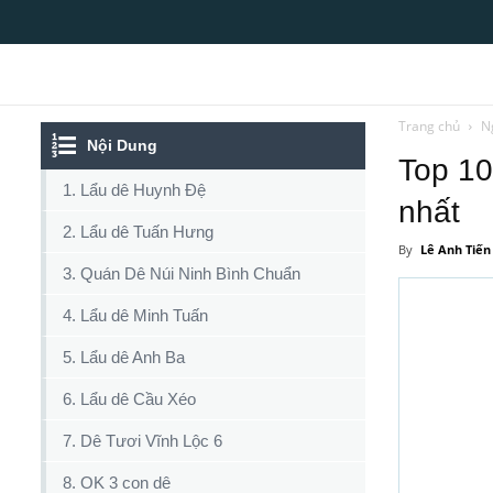
Top10tphcm
Trang chủ
N
Nội Dung
Top 10
1. Lẩu dê Huynh Đệ
nhất
2. Lẩu dê Tuấn Hưng
By
Lê Anh Tiến
3. Quán Dê Núi Ninh Bình Chuẩn
4. Lẩu dê Minh Tuấn
5. Lẩu dê Anh Ba
6. Lẩu dê Cầu Xéo
7. Dê Tươi Vĩnh Lộc 6
8. OK 3 con dê