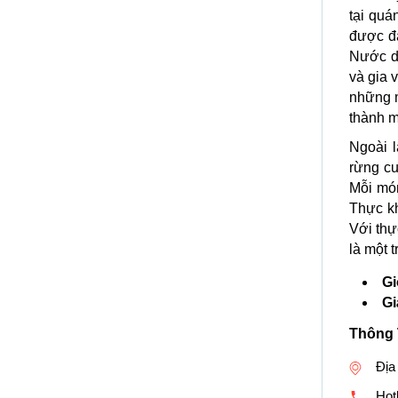
tại quá
được đá
Nước dù
và gia 
những m
thành m
Ngoài l
rừng c
Mỗi mó
Thực kh
Với thự
là một 
Gi
Gi
Thông 
Địa
Hotl