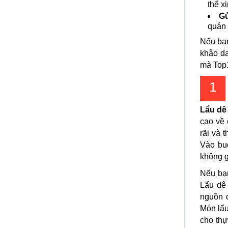
thể x
Gử
quán 
Nếu bạ
khảo da
mà Top1
1
Lẩu dê
cao về 
rãi và 
Vào buổ
không g
Nếu bạ
Lẩu dê
nguồn 
Món lẩu
cho thự