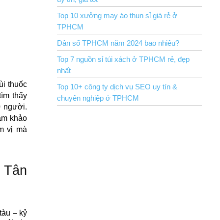
Top 10 xưởng may áo thun sỉ giá rẻ ở
TPHCM
Dân số TPHCM năm 2024 bao nhiêu?
Top 7 nguồn sỉ túi xách ở TPHCM rẻ, đẹp
nhất
ùi thuốc
Top 10+ công ty dịch vụ SEO uy tín &
ìm thấy
chuyên nghiệp ở TPHCM
 người.
am khảo
m vị mà
ở Tân
tàu – kỷ