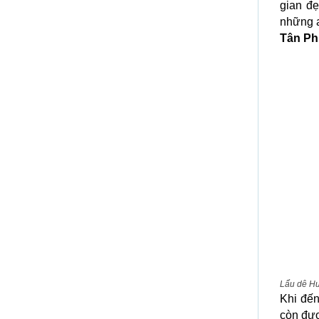
gian đẹ
những a
Tân Ph
Lẩu dê Hu
Khi đến
còn đượ