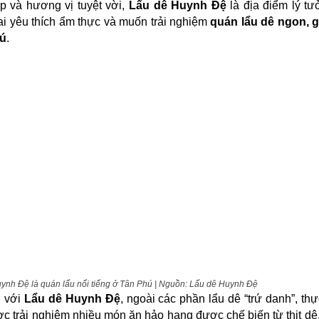
p và hương vị tuyệt vời,
Lẩu dê Huynh Đệ
là địa điểm lý t
i yêu thích ẩm thực và muốn trải nghiệm
quán lẩu dê ngon, gi
ú
.
ynh Đệ là quán lẩu nổi tiếng ở Tân Phú | Nguồn: Lẩu dê Huynh Đệ
 với
Lẩu dê Huynh Đệ
, ngoài các phần lẩu dê “trứ danh”, th
c trải nghiệm nhiều món ăn hảo hạng được chế biến từ thịt dê.