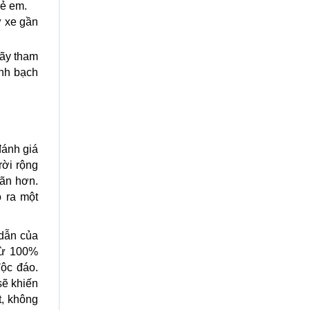
rẻ em.
ữ xe gần
hãy tham
inh bạch
ánh giá
rời rộng
iãn hơn.
o ra một
dẫn của
từ 100%
ộc đáo.
sẽ khiến
t, không