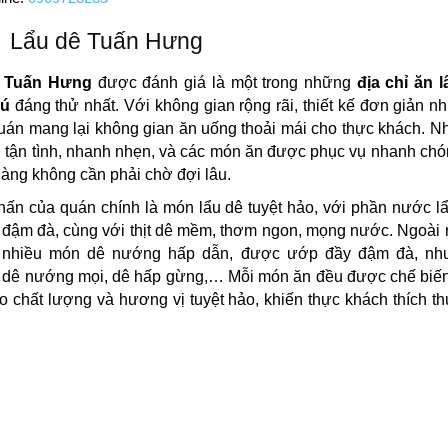
Lẩu dê Tuấn Hưng
ê Tuấn Hưng
được đánh giá là một trong những
địa chỉ ăn l
hú
đáng thử nhất. Với không gian rộng rãi, thiết kế đơn giản 
uán mang lại không gian ăn uống thoải mái cho thực khách. N
 tận tình, nhanh nhẹn, và các món ăn được phục vụ nhanh chó
àng không cần phải chờ đợi lâu.
ấn của quán chính là món lẩu dê tuyệt hảo, với phần nước l
 đậm đà, cùng với thịt dê mềm, thơm ngon, mọng nước. Ngoài 
 nhiều món dê nướng hấp dẫn, được ướp đầy đậm đà, nh
dê nướng mọi, dê hấp gừng,… Mỗi món ăn đều được chế biến 
 chất lượng và hương vị tuyệt hảo, khiến thực khách thích th