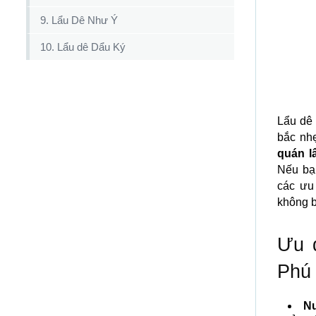
9. Lẩu Dê Như Ý
10. Lẩu dê Dẩu Ký
Lẩu dê 
bắc nh
quán l
Nếu bạ
các ưu
không b
Ưu đ
Phú
Nư