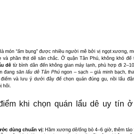
là món “ấm bụng” được nhiều người mê bởi vị ngọt xương, m
ẹ và phần thịt dê săn chắc. Ở quận Tân Phú, không khó để t
ẩu dê
từ bình dân đến không gian máy lạnh, phù hợp đi 2–10
n đang săn
lẩu dê Tân Phú
ngon – sạch – giá minh bạch, th
 điểm và lưu ý dưới đây để chọn quán đúng gu, nồi lẩu đậ
ị hôi.
iểm khi chọn quán lẩu dê uy tín 
ớc dùng chuẩn vị:
Hầm xương dê/ống bò 4–6 giờ, thêm táo 