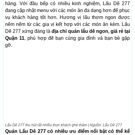
hàng. Với đầu bếp có nhiều kinh nghiệm, Lẩu Dê 277
đang cập nhật menu với các món ăn đa dạng hơn để phục
vụ khách hàng tốt hơn. Hương vị lẩu thơm ngon được
nêm nếm từ các gia vị kết hợp với các món ăn kèm. Lẩu
Dê 277 xứng đáng là
địa chỉ quán lẩu dê ngon, giá rẻ tại
Quận 11
, phù hợp để bạn cùng gia đình và bạn bè gặp
gỡ.
Lẩu Dê 277 thu hút rất nhiều thực khách ghé thăm | Nguồn: Lẩu Dê 277
Quán Lẩu Dê 277 có nhiều ưu điểm nổi bật có thể kể