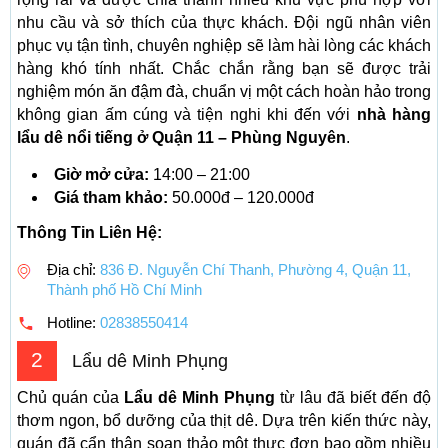
nhu cầu và sở thích của thực khách. Đội ngũ nhân viên
phục vụ tận tình, chuyên nghiệp sẽ làm hài lòng các khách
hàng khó tính nhất. Chắc chắn rằng bạn sẽ được trải
nghiệm món ăn đậm đà, chuẩn vị một cách hoàn hảo trong
không gian ấm cúng và tiện nghi khi đến với
nhà hàng
lẩu dê nổi tiếng ở Quận 11 – Phùng Nguyên
.
Giờ mở cửa:
14:00 – 21:00
Giá tham khảo:
50.000đ – 120.000đ
Thông Tin Liên Hệ:
Địa chỉ:
836 Đ. Nguyễn Chí Thanh, Phường 4, Quận 11,
Thành phố Hồ Chí Minh
Hotline:
02838550414
2
Lẩu dê Minh Phụng
Chủ quán của
Lẩu dê Minh Phụng
từ lâu đã biết đến độ
thơm ngon, bổ dưỡng của thịt dê. Dựa trên kiến thức này,
quán đã cẩn thận soạn thảo một thực đơn bao gồm nhiều