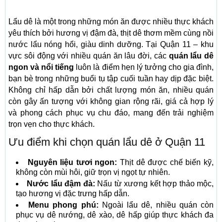
Lẩu dê là một trong những món ăn được nhiều thực khách
yêu thích bởi hương vị đậm đà, thịt dê thơm mềm cùng nồi
nước lẩu nóng hổi, giàu dinh dưỡng. Tại Quận 11 – khu
vực sôi động với nhiều quán ăn lâu đời, các
quán lẩu dê
ngon và nổi tiếng
luôn là điểm hẹn lý tưởng cho gia đình,
bạn bè trong những buổi tụ tập cuối tuần hay dịp đặc biệt.
Không chỉ hấp dẫn bởi chất lượng món ăn, nhiều quán
còn gây ấn tượng với không gian rộng rãi, giá cả hợp lý
và phong cách phục vụ chu đáo, mang đến trải nghiệm
trọn vẹn cho thực khách.
Ưu điểm khi chọn quán lẩu dê ở Quận 11
Nguyên liệu tươi ngon:
Thịt dê được chế biến kỹ,
không còn mùi hôi, giữ trọn vị ngọt tự nhiên.
Nước lẩu đậm đà:
Nấu từ xương kết hợp thảo mộc,
tạo hương vị đặc trưng hấp dẫn.
Menu phong phú:
Ngoài lẩu dê, nhiều quán còn
phục vụ dê nướng, dê xào, dê hấp giúp thực khách đa