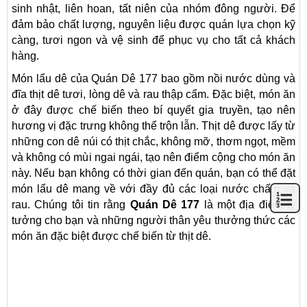
sinh nhật, liên hoan, tất niên của nhóm đông người. Để
đảm bảo chất lượng, nguyên liệu được quán lựa chọn kỹ
càng, tươi ngon và vệ sinh để phục vụ cho tất cả khách
hàng.
Món lẩu dê của Quán Dê 177 bao gồm nồi nước dùng và
đĩa thịt dê tươi, lòng dê và rau thập cẩm. Đặc biệt, món ăn
ở đây được chế biến theo bí quyết gia truyền, tạo nên
hương vị đặc trưng không thể trộn lẫn. Thịt dê được lấy từ
những con dê núi có thịt chắc, không mỡ, thơm ngọt, mềm
và không có mùi ngai ngái, tạo nên điểm cộng cho món ăn
này. Nếu bạn không có thời gian đến quán, bạn có thể đặt
món lẩu dê mang về với đầy đủ các loại nước chấm và
rau. Chúng tôi tin rằng
Quán Dê 177
là một địa điểm lý
tưởng cho bạn và những người thân yêu thưởng thức các
món ăn đặc biệt được chế biến từ thịt dê.