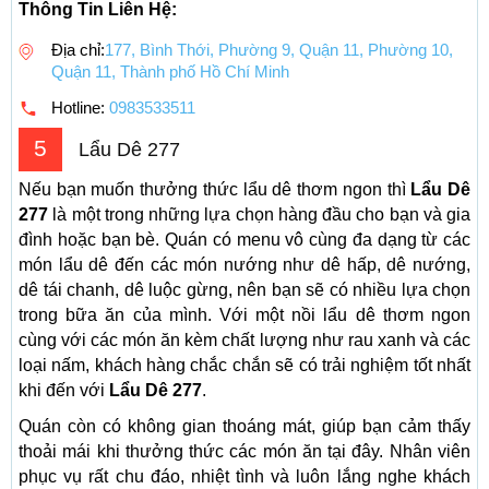
Thông Tin Liên Hệ:
Địa chỉ:
177, Bình Thới, Phường 9, Quận 11, Phường 10,
Quận 11, Thành phố Hồ Chí Minh
Hotline:
0983533511
5
Lẩu Dê 277
Nếu bạn muốn thưởng thức lẩu dê thơm ngon thì
Lẩu Dê
277
là một trong những lựa chọn hàng đầu cho bạn và gia
đình hoặc bạn bè. Quán có menu vô cùng đa dạng từ các
món lẩu dê đến các món nướng như dê hấp, dê nướng,
dê tái chanh, dê luộc gừng, nên bạn sẽ có nhiều lựa chọn
trong bữa ăn của mình. Với một nồi lẩu dê thơm ngon
cùng với các món ăn kèm chất lượng như rau xanh và các
loại nấm, khách hàng chắc chắn sẽ có trải nghiệm tốt nhất
khi đến với
Lẩu Dê 277
.
Quán còn có không gian thoáng mát, giúp bạn cảm thấy
thoải mái khi thưởng thức các món ăn tại đây. Nhân viên
phục vụ rất chu đáo, nhiệt tình và luôn lắng nghe khách