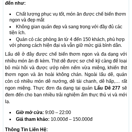
đến như:
Chất lượng phục vụ tốt, món ăn được chế biến thơm
ngon và đẹp mắt
Không gian quán đẹp và sang trọng với đầy đủ các
tiện ích.
Quán có các phòng ăn từ 4 đến 150 khách, phù hợp
với phong cách hiện đại và vẫn giữ mức giá bình dân.
Lẩu dê ở đây được chế biến thơm ngon và đa dạng với
nhiều món ăn đi kèm. Thịt dê được sơ chế kỹ càng để loại
bỏ mùi hôi và được ướp nêm nếm vừa miệng, khiến thịt
thơm ngon và ăn hoài không chán. Ngoài lẩu dê, quán
còn có nhiều món dê nướng, dê tái chanh, dê hấp,… rất
ngon miệng. Thực đơn đa dạng tại quán
Lẩu Dê 277
sẽ
đem đến cho bạn nhiều trải nghiệm ẩm thực thú vị và mới
lạ.
Giờ mở cửa:
9:00 – 22:00
Giá tham khảo:
10.000đ – 150.000đ
Thông Tin Liên Hệ: