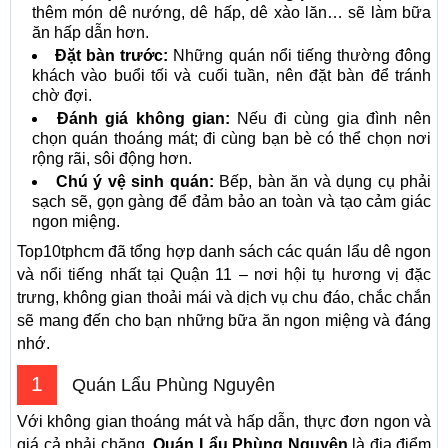
thêm món dê nướng, dê hấp, dê xào lăn… sẽ làm bữa
ăn hấp dẫn hơn.
Đặt bàn trước:
Những quán nổi tiếng thường đông
khách vào buổi tối và cuối tuần, nên đặt bàn để tránh
chờ đợi.
Đánh giá không gian:
Nếu đi cùng gia đình nên
chọn quán thoáng mát; đi cùng bạn bè có thể chọn nơi
rộng rãi, sôi động hơn.
Chú ý vệ sinh quán:
Bếp, bàn ăn và dụng cụ phải
sạch sẽ, gọn gàng để đảm bảo an toàn và tạo cảm giác
ngon miệng.
Top10tphcm đã tổng hợp danh sách các quán lẩu dê ngon
và nổi tiếng nhất tại Quận 11 – nơi hội tụ hương vị đặc
trưng, không gian thoải mái và dịch vụ chu đáo, chắc chắn
sẽ mang đến cho bạn những bữa ăn ngon miệng và đáng
nhớ.
1
Quán Lẩu Phùng Nguyên
Với không gian thoáng mát và hấp dẫn, thực đơn ngon và
giá cả phải chăng,
Quán Lẩu Phùng Nguyên
là địa điểm