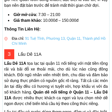
bạn nên đặt bàn trước để tránh mất thời gian chờ đợi.
Giờ mở cửa:
7:30 – 21:00
Giá tham khảo:
10.000đ – 150.000đ
Thông Tin Liên Hệ:
Địa chỉ:
91 Tuệ Tĩnh, Phường 13, Quận 11, Thành phố Hồ
Chí Minh
3
Lẩu Dê 11A
Lẩu Dê 11A
tọa lạc tại quận 11 nổi tiếng với mặt tiền rộng
rãi và bãi đỗ xe thoải mái, cho dù lúc nào cũng đông
khách. Đội ngũ nhân viên nhiệt tình, chu đáo và đảm bảo
sử dụng thực phẩm có nguồn gốc rõ ràng. Tất cả các món
ăn tại đây đều có hương vị tuyệt vời, hợp khẩu vị với đa
số khách hàng.
Quán dê nổi tiếng ở Quận 11 – Lẩu Dê
11A
được nhiều thực khách ca ngợi và lựa chọn nhờ dê
ngon được chế biến khá cầu kỳ theo công thức riêng.
Lẩu tại đây có nước dùng thơm ngon, đậm vị và đặc biệt,