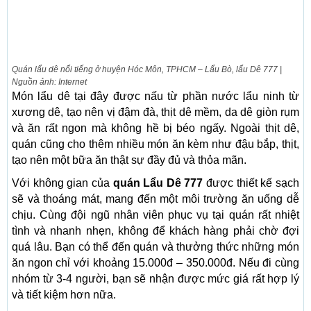
Quán lẩu dê nổi tiếng ở huyện Hóc Môn, TPHCM – Lẩu Bò, lẩu Dê 777 |
Nguồn ảnh: Internet
Món lẩu dê tại đây được nấu từ phần nước lẩu ninh từ
xương dê, tạo nên vị đậm đà, thịt dê mềm, da dê giòn rụm
và ăn rất ngon mà không hề bị béo ngấy. Ngoài thịt dê,
quán cũng cho thêm nhiều món ăn kèm như đậu bắp, thịt,
tạo nên một bữa ăn thật sự đầy đủ và thỏa mãn.
Với không gian của
quán Lẩu Dê 777
được thiết kế sạch
sẽ và thoáng mát, mang đến một môi trường ăn uống dễ
chịu. Cùng đội ngũ nhân viên phục vụ tại quán rất nhiệt
tình và nhanh nhẹn, không để khách hàng phải chờ đợi
quá lâu. Bạn có thể đến quán và thưởng thức những món
ăn ngon chỉ với khoảng 15.000đ – 350.000đ. Nếu đi cùng
nhóm từ 3-4 người, bạn sẽ nhận được mức giá rất hợp lý
và tiết kiệm hơn nữa.