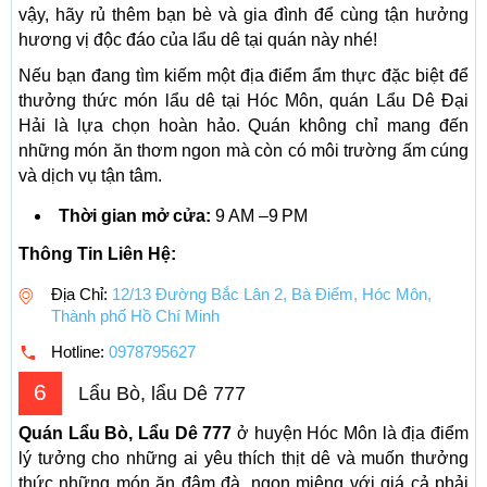
vậy, hãy rủ thêm bạn bè và gia đình để cùng tận hưởng
hương vị độc đáo của lẩu dê tại quán này nhé!
Nếu bạn đang tìm kiếm một địa điểm ẩm thực đặc biệt để
thưởng thức món lẩu dê tại Hóc Môn, quán Lẩu Dê Đại
Hải là lựa chọn hoàn hảo. Quán không chỉ mang đến
những món ăn thơm ngon mà còn có môi trường ấm cúng
và dịch vụ tận tâm.
Thời gian mở cửa:
9 AM –9 PM
Thông Tin Liên Hệ:
Địa Chỉ:
12/13 Đường Bắc Lân 2, Bà Điểm, Hóc Môn,
Thành phố Hồ Chí Minh
Hotline:
0978795627
6
Lẩu Bò, lẩu Dê 777
Quán Lẩu Bò, Lẩu Dê 777
ở huyện Hóc Môn là địa điểm
lý tưởng cho những ai yêu thích thịt dê và muốn thưởng
thức những món ăn đậm đà, ngon miệng với giá cả phải