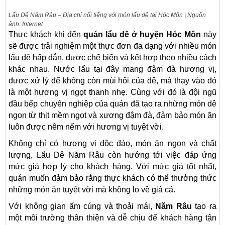
Lẩu Dê Năm Râu – Địa chỉ nổi tiếng với món lẩu dê tại Hóc Môn | Nguồn
ảnh: Internet
Thực khách khi đến
quán lẩu dê ở huyện Hóc Môn
này
sẽ được trải nghiệm một thực đơn đa dạng với nhiều món
lẩu dê hấp dẫn, được chế biến và kết hợp theo nhiều cách
khác nhau. Nước lẩu tại đây mang đậm đà hương vị,
được xử lý để không còn mùi hôi của dê, mà thay vào đó
là một hương vị ngọt thanh nhẹ. Cùng với đó là đội ngũ
đầu bếp chuyên nghiệp của quán đã tạo ra những món dê
ngon từ thịt mềm ngọt và xương đậm đà, đảm bảo món ăn
luôn được nêm nếm với hương vị tuyệt vời.
Không chỉ có hương vị độc đáo, món ăn ngon và chất
lượng, Lẩu Dê Năm Râu còn hướng tới việc đáp ứng
mức giá hợp lý cho khách hàng. Với mức giá tốt nhất,
quán muốn đảm bảo rằng thực khách có thể thưởng thức
những món ăn tuyệt vời mà không lo về giá cả.
Với không gian ấm cúng và thoải mái,
Năm Râu
tạo ra
một môi trường thân thiện và dễ chịu để khách hàng tận