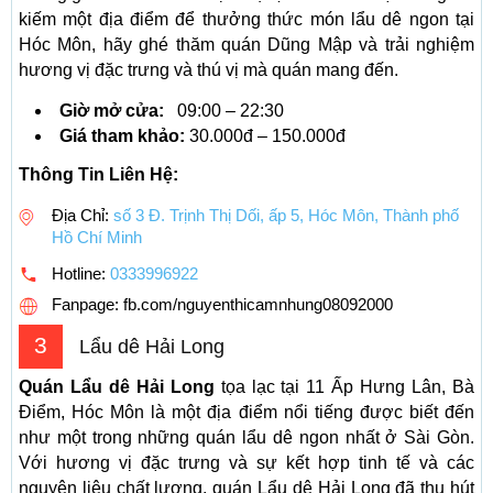
kiếm một địa điểm để thưởng thức món lẩu dê ngon tại
Hóc Môn, hãy ghé thăm quán Dũng Mập và trải nghiệm
hương vị đặc trưng và thú vị mà quán mang đến.
Giờ mở cửa:
09:00 – 22:30
Giá tham khảo:
30.000đ – 150.000đ
Thông Tin Liên Hệ:
Địa Chỉ:
số 3 Đ. Trịnh Thị Dối, ấp 5, Hóc Môn, Thành phố
Hồ Chí Minh
Hotline:
0333996922
Fanpage: fb.com/nguyenthicamnhung08092000
3
Lẩu dê Hải Long
Quán Lẩu dê Hải Long
tọa lạc tại 11 Ấp Hưng Lân, Bà
Điểm, Hóc Môn là một địa điểm nổi tiếng được biết đến
như một trong những quán lẩu dê ngon nhất ở Sài Gòn.
Với hương vị đặc trưng và sự kết hợp tinh tế và các
nguyên liệu chất lượng, quán Lẩu dê Hải Long đã thu hút