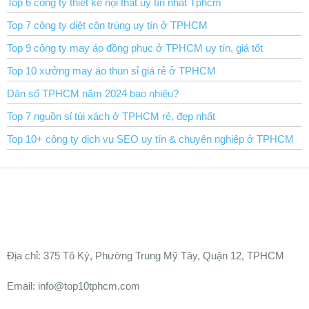
Top 6 công ty thiết kế nội thất uy tín nhất Tphcm
Top 7 công ty diệt côn trùng uy tín ở TPHCM
Top 9 công ty may áo đồng phục ở TPHCM uy tín, giá tốt
Top 10 xưởng may áo thun sỉ giá rẻ ở TPHCM
Dân số TPHCM năm 2024 bao nhiêu?
Top 7 nguồn sỉ túi xách ở TPHCM rẻ, đẹp nhất
Top 10+ công ty dịch vụ SEO uy tín & chuyên nghiệp ở TPHCM
Ðịa chỉ:
375 Tô Ký, Phường Trung Mỹ Tây, Quận 12, TPHCM
Email: info@top10tphcm.com