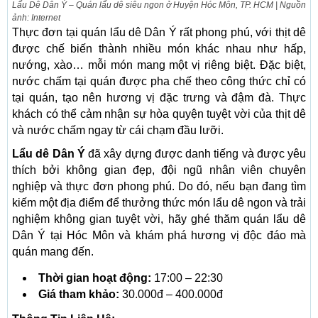
Lẩu Dê Dân Ý – Quán lẩu dê siêu ngon ở Huyện Hóc Môn, TP. HCM | Nguồn
ảnh: Internet
Thực đơn tại quán lẩu dê Dân Ý rất phong phú, với thịt dê
được chế biến thành nhiều món khác nhau như hấp,
nướng, xào… mỗi món mang một vị riêng biệt. Đặc biệt,
nước chấm tại quán được pha chế theo công thức chỉ có
tại quán, tạo nên hương vị đặc trưng và đậm đà. Thực
khách có thể cảm nhận sự hòa quyện tuyệt vời của thịt dê
và nước chấm ngay từ cái chạm đầu lưỡi.
Lẩu dê Dân Ý
đã xây dựng được danh tiếng và được yêu
thích bởi không gian đẹp, đội ngũ nhân viên chuyên
nghiệp và thực đơn phong phú. Do đó, nếu bạn đang tìm
kiếm một địa điểm để thưởng thức món lẩu dê ngon và trải
nghiệm không gian tuyệt vời, hãy ghé thăm quán lẩu dê
Dân Ý tại Hóc Môn và khám phá hương vị độc đáo mà
quán mang đến.
Thời gian hoạt động:
17:00 – 22:30
Giá tham khảo:
30.000đ – 400.000đ