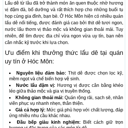
Lẩu dê từ lâu đã trở thành món ăn quen thuộc nhờ hương
vị đậm đà, bổ dưỡng và rất thích hợp cho những buổi tụ
họp cùng gia đình, bạn bè. Ở Hóc Môn hiện có nhiều quán
lẩu dê nổi tiếng, được đánh giá cao bởi thịt dê tươi ngon,
nước lẩu thơm vị thảo mộc và không gian thoải mái. Tuy
nhiên, để tìm được địa chỉ vừa ngon vừa uy tín, bạn nên
cân nhắc kỹ trước khi lựa chọn.
Ưu điểm khi thưởng thức lẩu dê tại quán
uy tín ở Hóc Môn:
Nguyên liệu đảm bảo:
Thịt dê được chọn lọc kỹ,
mềm ngọt và chế biến hợp vệ sinh.
Nước lẩu đậm vị:
Hương vị được cân bằng khéo
léo giữa thảo mộc và gia vị truyền thống.
Không gian thoải mái:
Quán rộng rãi, sạch sẽ, nhân
viên phục vụ nhanh nhẹn, thân thiện.
Giá cả hợp lý:
Mức giá phù hợp với chất lượng, đáp
ứng nhiều nhu cầu khác nhau.
Đầu bếp giàu kinh nghiệm:
Biết cách giữ trọn
hương vị đặc trưng của các món từ dê.