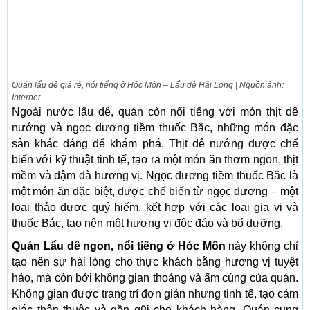
Quán lẩu dê giá rẻ, nổi tiếng ở Hóc Môn – Lẩu dê Hải Long | Nguồn ảnh:
Internet
Ngoài nước lẩu dê, quán còn nổi tiếng với món thịt dê
nướng và ngọc dương tiềm thuốc Bắc, những món đặc
sản khác đáng để khám phá. Thịt dê nướng được chế
biến với kỹ thuật tinh tế, tạo ra một món ăn thơm ngon, thịt
mềm và đậm đà hương vị. Ngọc dương tiềm thuốc Bắc là
một món ăn đặc biệt, được chế biến từ ngọc dương – một
loại thảo dược quý hiếm, kết hợp với các loại gia vị và
thuốc Bắc, tạo nên một hương vị độc đáo và bổ dưỡng.
Quán Lẩu dê ngon, nổi tiếng ở Hóc Môn
này không chỉ
tạo nên sự hài lòng cho thực khách bằng hương vị tuyệt
hảo, mà còn bởi không gian thoáng và ấm cúng của quán.
Không gian được trang trí đơn giản nhưng tinh tế, tạo cảm
giác thân thuộc và gần gũi cho khách hàng. Quán cung