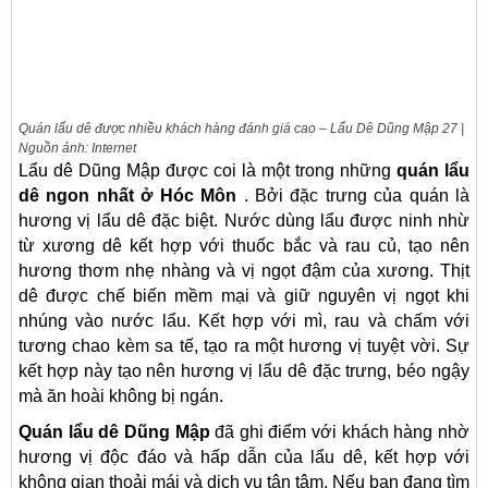
Quán lẩu dê được nhiều khách hàng đánh giá cao – Lẩu Dê Dũng Mập 27 |
Nguồn ảnh: Internet
Lẩu dê Dũng Mập được coi là một trong những
quán lẩu
dê ngon nhất ở Hóc Môn
. Bởi đặc trưng của quán là
hương vị lẩu dê đặc biệt. Nước dùng lẩu được ninh nhừ
từ xương dê kết hợp với thuốc bắc và rau củ, tạo nên
hương thơm nhẹ nhàng và vị ngọt đậm của xương. Thịt
dê được chế biến mềm mại và giữ nguyên vị ngọt khi
nhúng vào nước lẩu. Kết hợp với mì, rau và chấm với
tương chao kèm sa tế, tạo ra một hương vị tuyệt vời. Sự
kết hợp này tạo nên hương vị lẩu dê đặc trưng, béo ngậy
mà ăn hoài không bị ngán.
Quán lẩu dê Dũng Mập
đã ghi điểm với khách hàng nhờ
hương vị độc đáo và hấp dẫn của lẩu dê, kết hợp với
không gian thoải mái và dịch vụ tận tâm. Nếu bạn đang tìm