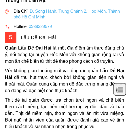
Thông Tin Liên Hệ:
Địa Chỉ:
Đ. Song Hành, Trung Chánh 2, Hóc Môn, Thành
phố Hồ Chí Minh
Hotline:
0938329579
5
Lẩu Dê Đại Hải
Quán Lẩu Dê Đại Hải
là một địa điểm ẩm thực đáng chú
ý, nổi tiếng tại huyện Hóc Môn với không gian rộng rãi và
món ăn chế biến từ thịt dê theo phong cách cổ truyền.
Với không gian thoáng mát và rộng rãi, quán
Lẩu Dê Đại
Hải
đã thu hút thực khách bởi không gian tiện nghi và
thoải mái. Quán cung cấp món dê đặc trưng mang đến sự
đa dạng và đặc biệt cho thực khách.
Thịt dê tại quán được lựa chọn tươi ngon và chế biến
theo cách riêng, tạo nên một hương vị độc đáo và hấp
dẫn. Thịt dê mềm mịn, thơm ngon và ăn rất vừa miệng.
Đội ngũ nhân viên của quán được đánh giá cao về tính
hiếu khách và sự nhanh nhẹn trong phục vụ.