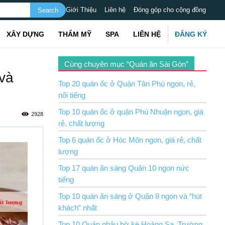
Giới Thiệu
Liên hệ
Đóng góp cho cộng đồng
XÂY DỰNG
THẨM MỸ
SPA
LIÊN HỆ
ĐĂNG KÝ
Cùng chuyên mục “Quán ăn Sài Gòn”
và
Top 20 quán ốc ở Quận Tân Phú ngon, rẻ,
nổi tiếng
Top 10 quán ốc ở quận Phú Nhuận ngon, giá
2928
rẻ, chất lượng
Top 6 quán ốc ở Hóc Môn ngon, giá rẻ, chất
lượng
Top 17 quán ăn sáng Quận 10 ngon nức
tiếng
Top 10 quán ăn sáng ở Quận 8 ngon và “hút
khách” nhất
Top 10 Quán nhậu bờ kè Hoàng Sa, Trường