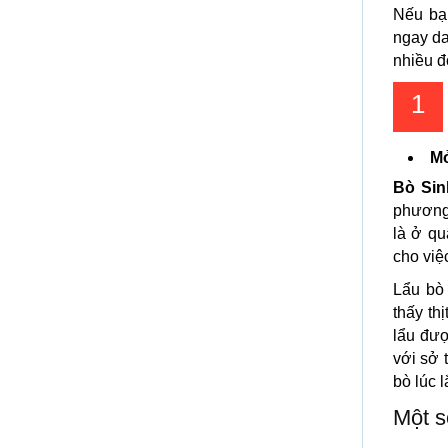
Nếu bạ
ngay da
nhiều đ
1
Mở
Bò Sin
phương
là ở qu
cho việ
Lẩu bò
thấy th
lẩu đư
với sở 
bò lúc 
Một s