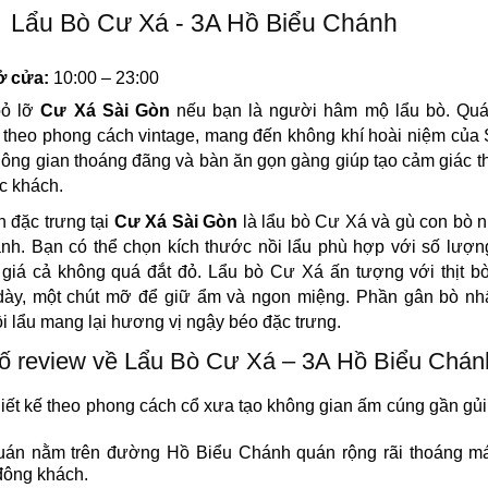
Lẩu Bò Cư Xá - 3A Hồ Biểu Chánh
 cửa:
10:00 – 23:00
bỏ lỡ
Cư Xá Sài Gòn
nếu bạn là người hâm mộ lẩu bò. Qu
rí theo phong cách vintage, mang đến không khí hoài niệm của
ông gian thoáng đãng và bàn ăn gọn gàng giúp tạo cảm giác t
c khách.
 đặc trưng tại
Cư Xá Sài Gòn
là lẩu bò Cư Xá và gù con bò 
nh. Bạn có thể chọn kích thước nồi lẩu phù hợp với số lượ
 giá cả không quá đắt đỏ. Lẩu bò Cư Xá ấn tượng với thịt bò
dày, một chút mỡ để giữ ẩm và ngon miệng. Phần gân bò nh
ồi lẩu mang lại hương vị ngậy béo đặc trưng.
ố review về Lẩu Bò Cư Xá – 3A Hồ Biểu Chán
iết kế theo phong cách cổ xưa tạo không gian ấm cúng gần gủi
án nằm trên đường Hồ Biểu Chánh quán rộng rãi thoáng má
 đông khách.