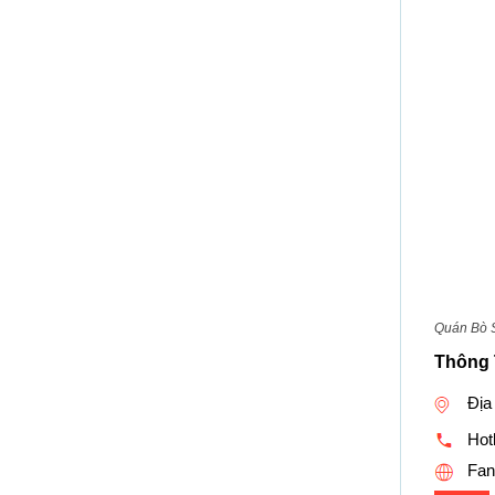
Quán Bò 
Thông 
Địa
Hotl
Fan