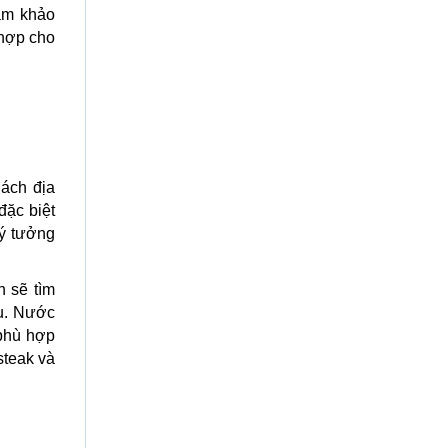
ham khảo
 hợp cho
hách địa
ặc biệt
lý tưởng
 sẽ tìm
au. Nước
phù hợp
steak và