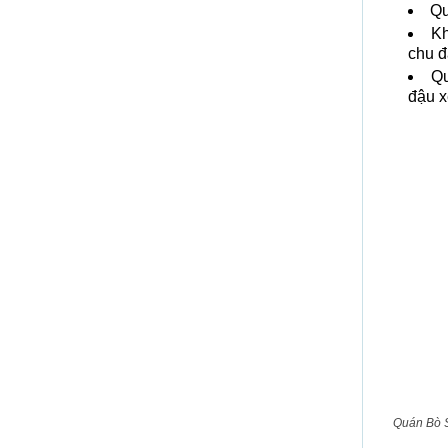
Qu
Kh
chu đ
Qu
đậu x
Quán Bò 