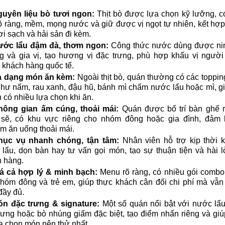
uyên liệu bò tươi ngon:
Thịt bò được lựa chọn kỹ lưỡng, c
õ ràng, mềm, mọng nước và giữ được vị ngọt tự nhiên, kết hợp
ơi sạch và hải sản đi kèm.
ước lẩu đậm đà, thơm ngon:
Công thức nước dùng được nin
 và gia vị, tạo hương vị đặc trưng, phù hợp khẩu vị người
 khách hàng quốc tế.
 dạng món ăn kèm:
Ngoài thịt bò, quán thường có các toppi
hư nấm, rau xanh, đậu hũ, bánh mì chấm nước lẩu hoặc mì, g
 có nhiều lựa chọn khi ăn.
hông gian ấm cúng, thoải mái:
Quán được bố trí bàn ghế r
 sẽ, có khu vực riêng cho nhóm đông hoặc gia đình, đảm b
m ăn uống thoải mái.
hục vụ nhanh chóng, tận tâm:
Nhân viên hỗ trợ kịp thời 
lẩu, dọn bàn hay tư vấn gọi món, tạo sự thuận tiện và hài 
 hàng.
á cả hợp lý & minh bạch:
Menu rõ ràng, có nhiều gói combo
hóm đông và trẻ em, giúp thực khách cân đối chi phí mà vẫ
đầy đủ.
n đặc trưng & signature:
Một số quán nổi bật với nước lẩ
rưng hoặc bò nhúng giấm đặc biệt, tạo điểm nhấn riêng và gi
a chọn món nên thử nhất.