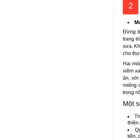
2
Mở
Đừng 
trang t
xưa. Kh
cho thự
Hai món
xiêm xa
ăn, với
miếng 
trong n
Một s
Th
thiện.
Qu
tiền,