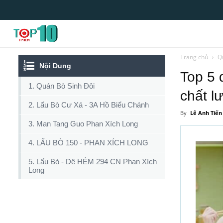
Top10tphcm
Trang chủ
Q
Nội Dung
Top 5 
1. Quán Bò Sinh Đôi
chất l
2. Lẩu Bò Cư Xá - 3A Hồ Biểu Chánh
By
Lê Anh Tiến
3. Man Tang Guo Phan Xích Long
4. LẨU BÒ 150 - PHAN XÍCH LONG
5. Lẩu Bò - Dê HẺM 294 CN Phan Xích
Long