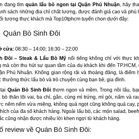
n đang tìm
quán lẩu bò ngon tại Quận Phú Nhuận
, hãy t
nh sách những địa chỉ chất lượng, được đánh giá cao và phù
ối tượng thực khách mà Top10tphcm tuyển chọn dưới đây:
Quán Bò Sinh Đôi
 cửa:
08:30 – 14:00; 16:30 – 22:00
h Đôi – Steak & Lẩu Bò Mỹ
nổi tiếng không chỉ với thực k
 mà còn thu hút sự quan tâm của du khách khi đến TP.HCM, đ
ận Phú Nhuận. Không gian rộng rãi và thoáng đãng, là điểm 
c thưởng thức lẩu bò và trò chuyện cùng bạn bè, gia đình.
 tại
Quán Bò Sinh Đôi
thơm ngon và mềm. Trong nồi lẩu, bạn
ịt bò thăn lõi vai, ba chỉ, gân, cùng mì trứng, mì gói, nấm và r
ợc nêm nếm vừa miệng, không quá ngọt cũng không quá cay, 
thích của đa số khách hàng. Ngoài lẩu bò, các món salad, beef
lắc cũng nhận được nhiều lời khen ngợi từ khách hàng.
ố review về Quán Bò Sinh Đôi: