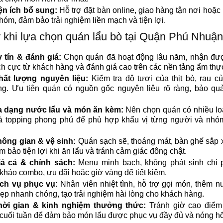
ện ích bổ sung:
Hỗ trợ đặt bàn online, giao hàng tận nơi hoặc
nhóm, đảm bảo trải nghiệm liền mạch và tiện lợi.
 khi lựa chọn quán lẩu bò tại Quận Phú Nhuận
 tín & đánh giá:
Chọn quán đã hoạt động lâu năm, nhận đư
ích cực từ khách hàng và đánh giá cao trên các nền tảng ẩm thự
hất lượng nguyên liệu:
Kiểm tra độ tươi của thịt bò, rau c
ng. Ưu tiên quán có nguồn gốc nguyên liệu rõ ràng, bảo qu
 dạng nước lẩu và món ăn kèm:
Nên chọn quán có nhiều lo
à topping phong phú để phù hợp khẩu vị từng người và nhó
ông gian & vệ sinh:
Quán sạch sẽ, thoáng mát, bàn ghế sắp
ảm bảo tiện lợi khi ăn lẩu và tránh cảm giác đông chật.
iá cả & chính sách:
Menu minh bạch, không phát sinh chi p
khảo combo, ưu đãi hoặc giờ vàng để tiết kiệm.
ch vụ phục vụ:
Nhân viên nhiệt tình, hỗ trợ gọi món, thêm n
ẹp nhanh chóng, tạo trải nghiệm hài lòng cho khách hàng.
hời gian & kinh nghiệm thưởng thức:
Tránh giờ cao điểm 
cuối tuần để đảm bảo món lẩu được phục vụ đầy đủ và nóng hổ