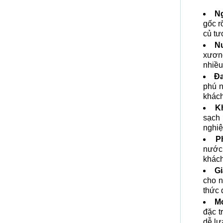
Ng
gốc r
củ tư
N
xương
nhiều
Đa
phú n
khách
K
sạch
nghiệ
P
nước 
khách
Gi
cho n
thức 
Mó
đặc t
dễ lự