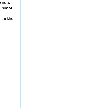
ò nữa.
 Phục vụ
 thì khó