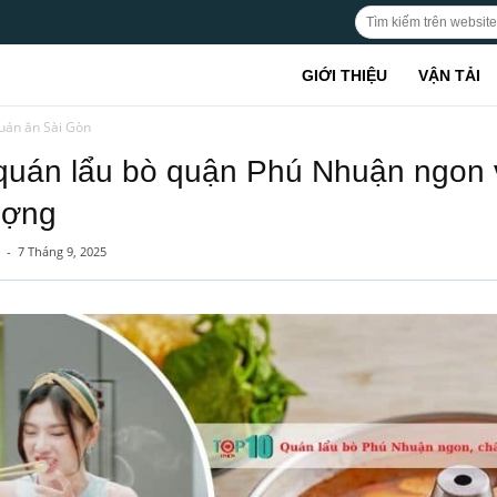
GIỚI THIỆU
VẬN TẢI
uán ăn Sài Gòn
quán lẩu bò quận Phú Nhuận ngon 
ượng
-
7 Tháng 9, 2025