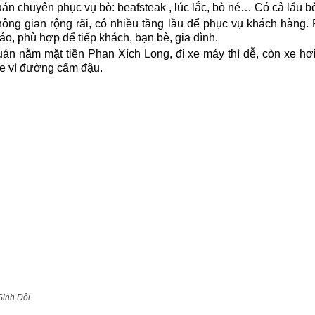
án chuyên phục vụ bò: beafsteak , lúc lắc, bò né… Có cả lẩu b
ông gian rộng rãi, có nhiều tầng lầu để phục vụ khách hàng.
áo, phù hợp để tiếp khách, bạn bè, gia đình.
án nằm mặt tiền Phan Xích Long, đi xe máy thì dễ, còn xe hơi
e vì đường cấm đậu.
Sinh Đôi