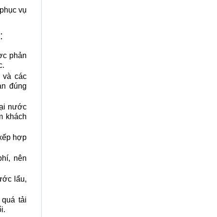
 phục vụ
:
ợc phản
c.
ủ và các
ản đúng
ại nước
m khách
 xếp hợp
hí, nên
ước lẩu,
quá tải
i.