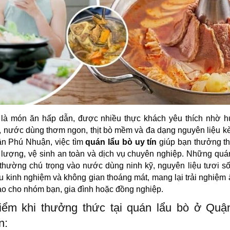
 là món ăn hấp dẫn, được nhiều thực khách yêu thích nhờ h
 nước dùng thơm ngon, thịt bò mềm và đa dạng nguyên liệu k
ận Phú Nhuận, việc tìm
quán lẩu bò uy tín
giúp bạn thưởng t
 lượng, vệ sinh an toàn và dịch vụ chuyên nghiệp. Những quá
 thường chú trọng vào nước dùng ninh kỹ, nguyên liệu tươi s
u kinh nghiệm và không gian thoáng mát, mang lại trải nghiệm
o cho nhóm bạn, gia đình hoặc đồng nghiệp.
iểm khi thưởng thức tại quán lẩu bò ở Quậ
n: