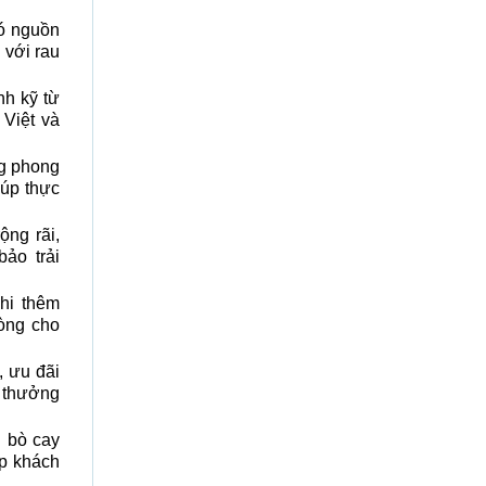
ó nguồn
 với rau
h kỹ từ
 Việt và
ng phong
iúp thực
ộng rãi,
ảo trải
khi thêm
lòng cho
, ưu đãi
n thưởng
u bò cay
úp khách