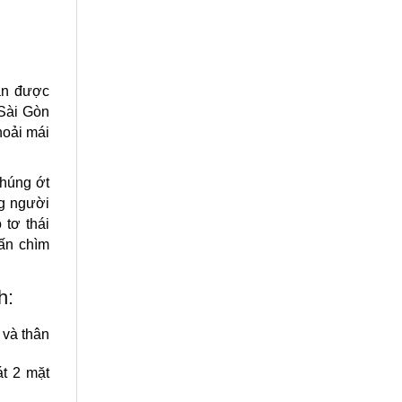
án được
 Sài Gòn
hoải mái
nhúng ớt
ng người
 tơ thái
ấn chìm
h:
 và thân
t 2 mặt