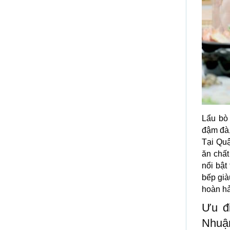
Lẩu bò
đậm đà,
Tại Qu
ăn chất
nổi bật
bếp già
hoàn hả
Ưu đ
Nhuậ