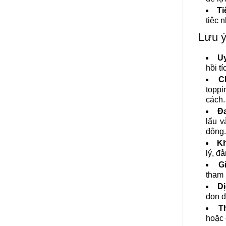
Ti
tiệc 
Lưu ý
Uy
hồi t
C
toppi
cách.
Đa
lẩu v
đông.
Kh
lý, đ
G
tham 
Dị
dọn d
T
hoặc 