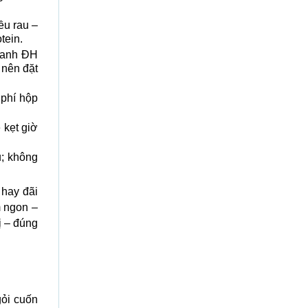
ều rau –
tein.
uanh ĐH
nên đặt
 phí hộp
 kẹt giờ
u; không
 hay đãi
m ngon –
ị – đúng
gỏi cuốn