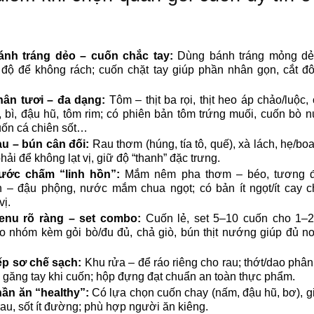
ánh tráng dẻo – cuốn chắc tay:
Dùng bánh tráng mỏng dẻ
độ để không rách; cuốn chặt tay giúp phần nhân gọn, cắt đ
hân tươi – đa dạng:
Tôm – thịt ba rọi, thịt heo áp chảo/luộc, 
, bì, đậu hũ, tôm rim; có phiên bản tôm trứng muối, cuốn bò 
cuốn cá chiên sốt…
u – bún cân đối:
Rau thơm (húng, tía tô, quế), xà lách, hẹ/boa
hải để không lạt vị, giữ độ “thanh” đặc trưng.
ước chấm “linh hồn”:
Mắm nêm pha thơm – béo, tương 
n – đậu phộng, nước mắm chua ngọt; có bản ít ngọt/ít cay 
vị.
enu rõ ràng – set combo:
Cuốn lẻ, set 5–10 cuốn cho 1–2
 nhóm kèm gỏi bò/đu đủ, chả giò, bún thịt nướng giúp đủ no
p sơ chế sạch:
Khu rửa – để ráo riêng cho rau; thớt/dao phân 
; găng tay khi cuốn; hộp đựng đạt chuẩn an toàn thực phẩm.
ần ăn “healthy”:
Có lựa chọn cuốn chay (nấm, đậu hũ, bơ), 
rau, sốt ít đường; phù hợp người ăn kiêng.