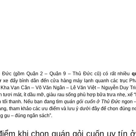
 Đức (gồm Quận 2 – Quận 9 – Thủ Đức cũ) có rất nhiều
q
ừ xe đẩy bình dân đến cửa hàng máy lạnh quanh các trục P
 Kha Vạn Cân – Võ Văn Ngân – Lê Văn Việt – Nguyễn Duy Tri
n tươi mát, ít dầu mỡ, giàu rau sống phù hợp bữa trưa nhẹ, xế “
 tối thanh. Nếu bạn đang tìm
quán gỏi cuốn ở Thủ Đức
ngon –
ràng, tham khảo các ưu điểm và lưu ý dưới đây để chọn đúng n
ng gu – đúng ngân sách”.
iểm khi chọn quán gỏi cuốn uy tín 