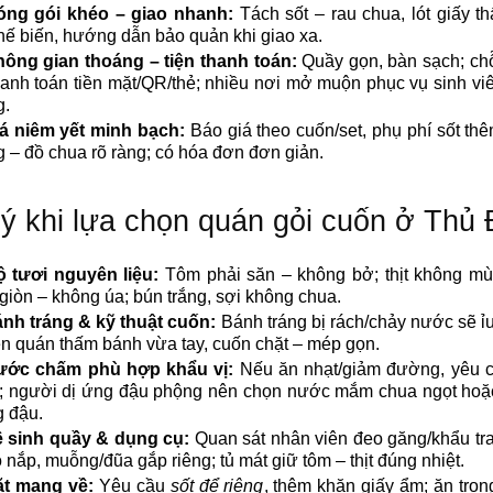
óng gói khéo – giao nhanh:
Tách sốt – rau chua, lót giấy t
hế biến, hướng dẫn bảo quản khi giao xa.
ông gian thoáng – tiện thanh toán:
Quầy gọn, bàn sạch; ch
hanh toán tiền mặt/QR/thẻ; nhiều nơi mở muộn phục vụ sinh vi
g.
á niêm yết minh bạch:
Báo giá theo cuốn/set, phụ phí sốt th
 – đồ chua rõ ràng; có hóa đơn đơn giản.
ý khi lựa chọn quán gỏi cuốn ở Thủ
 tươi nguyên liệu:
Tôm phải săn – không bở; thịt không mùi
giòn – không úa; bún trắng, sợi không chua.
nh tráng & kỹ thuật cuốn:
Bánh tráng bị rách/chảy nước sẽ ỉ
ên quán thấm bánh vừa tay, cuốn chặt – mép gọn.
ước chấm phù hợp khẩu vị:
Nếu ăn nhạt/giảm đường, yêu c
; người dị ứng đậu phộng nên chọn nước mắm chua ngọt hoặ
 đậu.
 sinh quầy & dụng cụ:
Quan sát nhân viên đeo găng/khẩu tr
ó nắp, muỗng/đũa gắp riêng; tủ mát giữ tôm – thịt đúng nhiệt.
t mang về:
Yêu cầu
sốt để riêng
, thêm khăn giấy ẩm; ăn tro