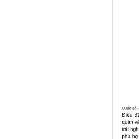
Quán gỏi 
Điều đ
quán v
trải ng
phù hợ