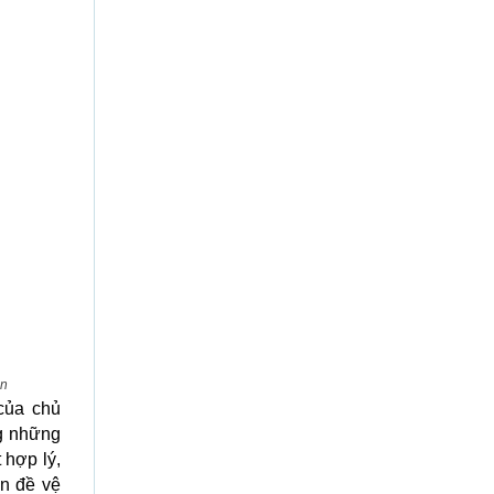
ân
của chủ
g những
 hợp lý,
n đề vệ