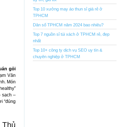
Top 10 xưởng may áo thun sỉ giá rẻ ở
TPHCM
Dân số TPHCM năm 2024 bao nhiêu?
Top 7 nguồn sỉ túi xách ở TPHCM rẻ, đẹp
nhất
Top 10+ công ty dịch vụ SEO uy tín &
chuyên nghiệp ở TPHCM
uán gỏi
hạm Văn
nh. Món
healthy”
 sạch –
ơi “đúng
ở Thủ