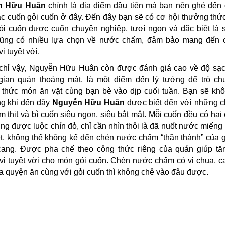
n Hữu Huân
chính là địa điểm đầu tiên mà bạn nên ghé đến
c cuốn gỏi cuốn ở đây. Đến đây bạn sẽ có cơ hội thưởng th
ỏi cuốn được cuốn chuyên nghiệp, tươi ngon và đặc biệt là 
ũng có nhiều lựa chọn về nước chấm, đảm bảo mang đến 
ị tuyệt vời.
chỉ vậy, Nguyễn Hữu Huân còn được đánh giá cao về độ sạc
gian quán thoáng mát, là một điểm đến lý tưởng để trò ch
 thức món ăn vặt cùng bạn bè vào dịp cuối tuần. Bạn sẽ khô
ng khi đến đây
Nguyễn Hữu Huân
được biết đến với những c
m thịt và bì cuốn siêu ngon, siêu bắt mắt. Mỗi cuốn đều có hai
ùng được luộc chín đỏ, chỉ cần nhìn thôi là đã nuốt nước miếng
t, không thể không kể đến chén nước chấm “thần thánh” của 
ang. Được pha chế theo công thức riêng của quán giúp tă
ị tuyệt vời cho món gỏi cuốn. Chén nước chấm có vị chua, c
a quyện ăn cùng với gỏi cuốn thì không chê vào đâu được.