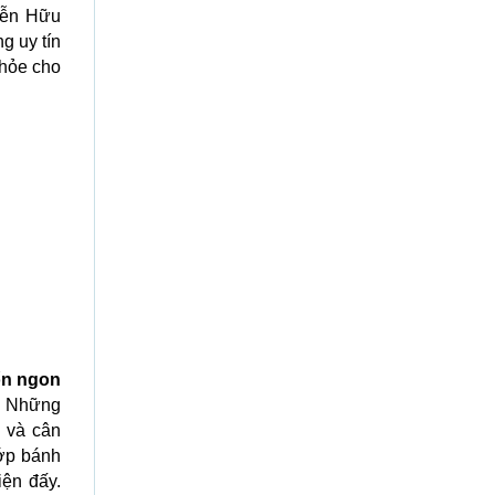
yễn Hữu
g uy tín
khỏe cho
ốn ngon
ả. Những
 và cân
Lớp bánh
iện đấy.