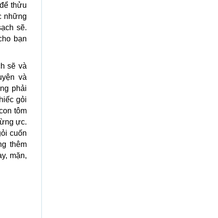
 để thửu
ức những
sạch sẽ.
cho bạn
h sẽ và
uyện và
ng phải
hiếc gỏi
 con tôm
 ừng ực.
gỏi cuốn
ng thêm
ay, mặn,