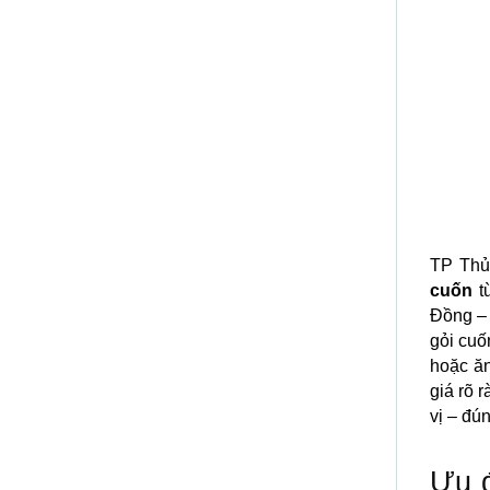
TP Thủ
cuốn
t
Đồng –
gỏi cuố
hoặc ăn
giá rõ 
vị – đú
Ưu đ