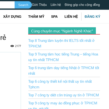
Giới Thiệu
Liên hệ
Đóng góp cho cộng đồng
XÂY DỰNG
THẨM MỸ
SPA
LIÊN HỆ
ĐĂNG KÝ
Cùng chuyên mục “Ngành Nghề Khác”
rẻ
Top 8 Trung tâm luyện thi IELTS tốt nhất ở
2177
TPHCM
Top 9 Trung tâm học tiếng Trung – tiếng Hoa
uy tín nhất TPHCM
Top 6 trung tâm dạy tiếng Nhật ở TPHCM tốt
nhất
Top 6 công ty thiết kế nội thất uy tín nhất
Tphcm
Top 7 công ty diệt côn trùng uy tín ở TPHCM
Top 9 công ty may áo đồng phục ở TPHCM
uy tín, giá tốt