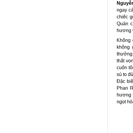
Nguyễ
ngay cá
chiếc g
Quán c
hương v
Không 
không 
thưởng
thất vọ
cuốn tô
sú to đ
Đặc biệ
Phan R
hương v
ngọt hò