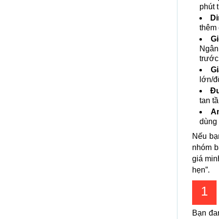
phút 
Di
thêm 
Gi
Ngân
trước
Gi
lớn/đ
Đư
tan t
A
dùng 
Nếu bạ
nhóm bạ
giá min
hẹn”.
1
Bạn đa