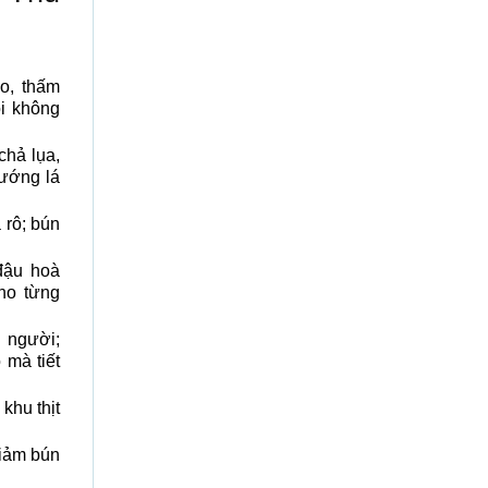
o, thấm
ôi không
chả lụa,
nướng lá
 rô; bún
đậu hoà
cho từng
 người;
 mà tiết
khu thịt
giảm bún