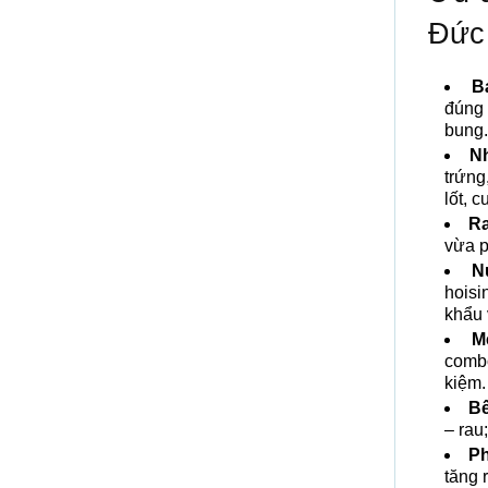
Đức
B
đúng 
bung.
N
trứng
lốt, 
Ra
vừa p
N
hoisi
khẩu 
M
combo
kiệm.
Bế
– rau
Ph
tăng 