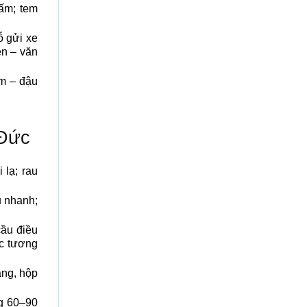
hấm; tem
ỗ gửi xe
ên – văn
êm – đậu
 Đức
 lạ; rau
u nhanh;
ầu điều
c tương
ang, hộp
ng 60–90