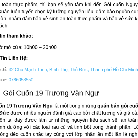
n toàn thực phẩm, thì bạn sẽ yên tâm khi đến Gỏi cuốn Ngu
uán luôn tuyển chọn kỹ lưỡng nguyên liệu, đảm bảo nguồn cun
oàn, nhằm đảm bảo vệ sinh an toàn thực phẩm và bảo vệ sức 
ách.
tin tham khảo:
ờ mở cửa: 10h00 – 20h00
Tin Liên Hệ:
 chỉ:
32 Chu Mạnh Trinh, Bình Thọ, Thủ Đức, Thành phố Hồ Chí Minh
ine:
0786058550
Gỏi Cuốn 19 Trương Văn Ngư
ốn 19 Trương Văn Ngư
là một trong những
quán bán gỏi cu
 Đức
được nhiều người đánh giá cao bởi chất lượng và giá c
ốn tại đây được làm từ những nguyên liệu sạch sẽ, an toàn
nh dưỡng với các loại rau củ và tinh bột trong thành phần. 
ỏng dẻo cuốn chắc tay cùng với lớp nhân ăn một lần là ngh