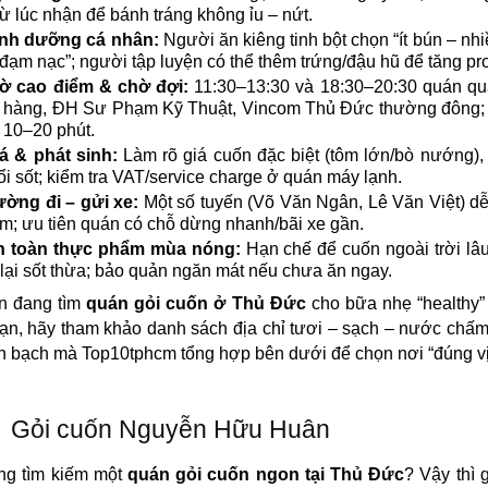
từ lúc nhận để bánh tráng không ỉu – nứt.
nh dưỡng cá nhân:
Người ăn kiêng tinh bột chọn “ít bún – nhi
đạm nạc”; người tập luyện có thể thêm trứng/đậu hũ để tăng pro
ờ cao điểm & chờ đợi:
11:30–13:30 và 18:30–20:30 quán q
 hàng, ĐH Sư Phạm Kỹ Thuật, Vincom Thủ Đức thường đông; 
 10–20 phút.
á & phát sinh:
Làm rõ giá cuốn đặc biệt (tôm lớn/bò nướng),
ổi sốt; kiểm tra VAT/service charge ở quán máy lạnh.
ờng đi – gửi xe:
Một số tuyến (Võ Văn Ngân, Lê Văn Việt) dễ
ầm; ưu tiên quán có chỗ dừng nhanh/bãi xe gần.
n toàn thực phẩm mùa nóng:
Hạn chế để cuốn ngoài trời lâ
lại sốt thừa; bảo quản ngăn mát nếu chưa ăn ngay.
n đang tìm
quán gỏi cuốn ở Thủ Đức
cho bữa nhẹ “healthy”
n, hãy tham khảo danh sách địa chỉ tươi – sạch – nước chấ
h bạch mà Top10tphcm tổng hợp bên dưới để chọn nơi “đúng v
Gỏi cuốn Nguyễn Hữu Huân
ng tìm kiếm một
quán gỏi cuốn ngon tại Thủ Đức
? Vậy thì 