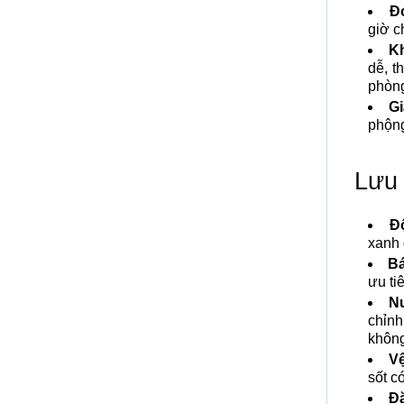
Đ
giờ c
Kh
dễ, t
phòn
Gi
phộng
Lưu 
Độ
xanh 
Bá
ưu ti
N
chỉnh
không
Vệ
sốt c
Đặ