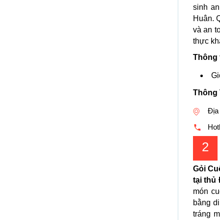
sinh a
Huân. Q
và an t
thực kh
Thông 
Gi
Thông 
Địa
Hotl
2
Gỏi Cu
tại thủ
món cu
bằng di
tráng m