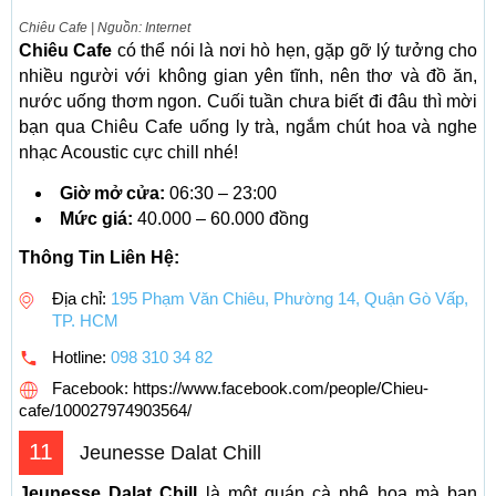
Chiêu Cafe | Nguồn: Internet
Chiêu Cafe
có thể nói là nơi hò hẹn, gặp gỡ lý tưởng cho
nhiều người với không gian yên tĩnh, nên thơ và đồ ăn,
nước uống thơm ngon. Cuối tuần chưa biết đi đâu thì mời
bạn qua Chiêu Cafe uống ly trà, ngắm chút hoa và nghe
nhạc Acoustic cực chill nhé!
Giờ mở cửa:
06:30 – 23:00
Mức giá:
40.000 – 60.000 đồng
Thông Tin Liên Hệ:
Địa chỉ:
195 Phạm Văn Chiêu, Phường 14, Quận Gò Vấp,
TP. HCM
Hotline:
098 310 34 82
Facebook: https://www.facebook.com/people/Chieu-
cafe/100027974903564/
11
Jeunesse Dalat Chill
Jeunesse Dalat Chill
là một quán cà phê hoa mà bạn