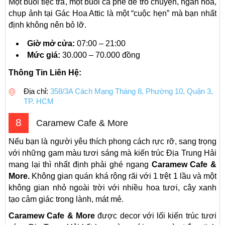
Một buổi tiệc trà, một buổi cà phê để trò chuyện, ngắn hoa,
chụp ảnh tại Gác Hoa Attic là một “cuộc hẹn” mà bạn nhất
định không nên bỏ lỡ.
Giờ mở cửa:
07:00 – 21:00
Mức giá:
30.000 – 70.000 đồng
Thông Tin Liên Hệ:
Địa chỉ:
358/3A Cách Mạng Tháng 8, Phường 10, Quận 3,
TP. HCM
8
Caramew Cafe & More
Nếu bạn là người yêu thích phong cách rực rỡ, sang trọng
với những gam màu tươi sáng mà kiến trúc Địa Trung Hải
mang lại thì nhất định phải ghé ngang
Caramew Cafe &
More.
Không gian quán khá rộng rãi với 1 trệt 1 lầu và một
không gian nhỏ ngoài trời với nhiều hoa tươi, cây xanh
tạo cảm giác trong lành, mát mẻ.
Caramew Cafe & More
được decor với lối kiến trúc tươi