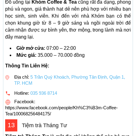
Đồ uống tại
Khóm Coffee & Tea
cũng rất đa dạng, phong
phú và ngon, giá thành hạt dẻ nên phù hợp với nhiều bạn
học sinh, sinh viên. Khi đến với nhà Khóm bạn có thể
chọn khung giờ từ 8 – 9 giờ sáng và ngồi ngoài trời để
cảm nhận được sự bình yên, thơ mộng, trong lành mà nơi
đây mang lại.
Giờ mở cửa:
07:00 – 22:00
Mức giá:
35.000 – 70.000 đồng
Thông Tin Liên Hệ:
Địa chỉ:
5 Trần Quý Khoách, Phường Tân Định, Quận 1,
TP. HCM
Hotline:
035 936 8714
Facebook:
https://www.facebook.com/people/Kh%C3%B3m-Coffee-
Tea/100068256484175/
13
Tiệm trà Tháng Tư