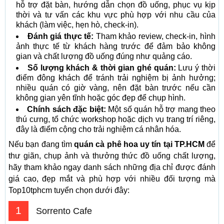
hỗ trợ đặt bàn, hướng dẫn chọn đồ uống, phục vụ kịp
thời và tư vấn các khu vực phù hợp với nhu cầu của
khách (làm việc, hẹn hò, check-in).
Đánh giá thực tế:
Tham khảo review, check-in, hình
ảnh thực tế từ khách hàng trước để đảm bảo không
gian và chất lượng đồ uống đúng như quảng cáo.
Số lượng khách & thời gian ghé quán:
Lưu ý thời
điểm đông khách để tránh trải nghiệm bị ảnh hưởng;
nhiều quán có giờ vàng, nên đặt bàn trước nếu cần
không gian yên tĩnh hoặc góc đẹp để chụp hình.
Chính sách đặc biệt:
Một số quán hỗ trợ mang theo
thú cưng, tổ chức workshop hoặc dịch vụ trang trí riêng,
đây là điểm cộng cho trải nghiệm cá nhân hóa.
Nếu bạn đang tìm
quán cà phê hoa uy tín tại TP.HCM
để
thư giãn, chụp ảnh và thưởng thức đồ uống chất lượng,
hãy tham khảo ngay danh sách những địa chỉ được đánh
giá cao, đẹp mắt và phù hợp với nhiều đối tượng mà
Top10tphcm tuyển chọn dưới đây:
1
Sorrento Cafe