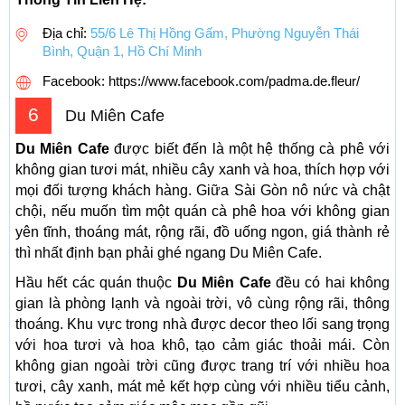
Địa chỉ:
55/6 Lê Thị Hồng Gấm, Phường Nguyễn Thái
Bình, Quận 1, Hồ Chí Minh
Facebook: https://www.facebook.com/padma.de.fleur/
6
Du Miên Cafe
Du Miên Cafe
được biết đến là một hệ thống cà phê với
không gian tươi mát, nhiều cây xanh và hoa, thích hợp với
mọi đối tượng khách hàng. Giữa Sài Gòn nô nức và chật
chội, nếu muốn tìm một quán cà phê hoa với không gian
yên tĩnh, thoáng mát, rộng rãi, đồ uống ngon, giá thành rẻ
thì nhất định bạn phải ghé ngang Du Miên Cafe.
Hầu hết các quán thuộc
Du Miên Cafe
đều có hai không
gian là phòng lạnh và ngoài trời, vô cùng rộng rãi, thông
thoáng. Khu vực trong nhà được decor theo lối sang trọng
với hoa tươi và hoa khô, tạo cảm giác thoải mái. Còn
không gian ngoài trời cũng được trang trí với nhiều hoa
tươi, cây xanh, mát mẻ kết hợp cùng với nhiều tiểu cảnh,