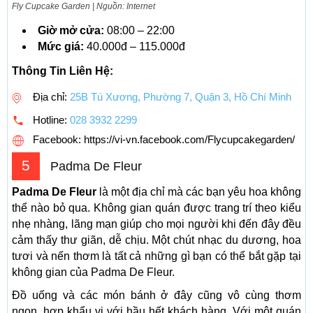
Fly Cupcake Garden | Nguồn: Internet
Giờ mở cửa:
08:00 – 22:00
Mức giá:
40.000đ – 115.000đ
Thông Tin Liên Hệ:
Địa chỉ:
25B Tú Xương, Phường 7, Quận 3, Hồ Chí Minh
Hotline:
028 3932 2299
Facebook: https://vi-vn.facebook.com/Flycupcakegarden/
5
Padma De Fleur
Padma De Fleur
là một địa chỉ mà các bạn yêu hoa không
thể nào bỏ qua. Không gian quán được trang trí theo kiểu
nhẹ nhàng, lãng mạn giúp cho mọi người khi đến đây đều
cảm thấy thư giãn, dễ chịu. Một chút nhạc du dương, hoa
tươi và nến thơm là tất cả những gì bạn có thể bắt gặp tại
không gian của Padma De Fleur.
Đồ uống và các món bánh ở đây cũng vô cùng thơm
ngon, hợp khẩu vị với hầu hết khách hàng. Với một quán