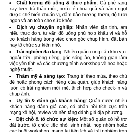
Chất lượng đồ uống & thực phẩm:
Cà phê rang
xay tươi, trà thảo mộc, nước ép hoa quả và bánh ngọt
được chế biến chuẩn vị, đảm bảo hương thơm, độ tươi
ngon và an toàn cho sức khỏe.
Dịch vụ chuyên nghiệp:
Nhân viên tận tình, am
hiểu thực đơn, tư vấn đồ uống phù hợp khẩu vị và hỗ
trợ khách hàng trong việc chọn góc chụp hình, đặt bàn
hay tổ chức sự kiện nhỏ.
Trải nghiệm đa dạng:
Nhiều quán cung cấp khu vực
ngoài trời, phòng riêng, góc sống ảo, không gian làm
việc yên tĩnh và các chương trình workshop về hoa hoặc
nghệ thuật.
Thẩm mỹ & sáng tạo:
Trang trí theo mùa, theo chủ
đề hoặc phong cách riêng của quán, giúp khách hàng
luôn có trải nghiệm mới mẻ, thích hợp cho check-in và
chụp ảnh.
Uy tín & đánh giá khách hàng:
Quán được nhiều
khách hàng đánh giá cao, có phản hồi tích cực trên
mạng xã hội, review và nền tảng đánh giá địa phương.
Đặt chỗ & tổ chức sự kiện:
Một số quán có hỗ trợ
đặt trước, tổ chức tiệc nhỏ, sinh nhật, họp nhóm hoặc
các buổi workshop, mang lại tiện ích và trải nghiệm trọn