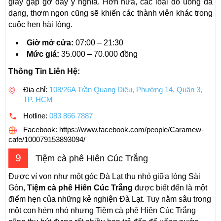
giây gặp gỡ đầy ý nghĩa. Hơn nữa, các loại đồ uống đa
dạng, thơm ngon cũng sẽ khiến các thành viên khác trong
cuộc hẹn hài lòng.
Giờ mở cửa:
07:00 – 21:30
Mức giá:
35.000 – 70.000 đồng
Thông Tin Liên Hệ:
Địa chỉ:
108/26A Trần Quang Diệu, Phường 14, Quận 3,
TP. HCM
Hotline:
083 866 7887
Facebook: https://www.facebook.com/people/Caramew-
cafe/100079153893094/
9
Tiệm cà phê Hiên Cúc Trắng
Được ví von như một góc Đà Lạt thu nhỏ giữa lòng Sài
Gòn,
Tiệm cà phê Hiên Cúc Trắng
được biết đến là một
điểm hẹn của những kẻ nghiện Đà Lạt. Tuy nằm sâu trong
một con hẻm nhỏ nhưng Tiệm cà phê Hiên Cúc Trắng