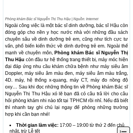
Phòng khám Bác sĩ Nguyễn Thị Thu Hậu | Nguồn: Internet
Ngoài công việc là một bác sĩ dinh dưỡng, bác sĩ Hậu còn
đóng góp cho nền y học nước nhà với những đầu sách
chuyên sâu về dinh dưỡng trẻ em, cũng như tích cực tư
vấn, phổ biến kiến ​​thức về dinh dưỡng trẻ em. Ngoài thế
mạnh về chuyên môn,
Phòng khám Bác sĩ Nguyễn Thị
Thu Hậu
còn đầu tư hệ thống trang thiết bị, máy móc hiện
đại đáp ứng nhu cầu khám chữa bệnh như máy siêu âm
Doppler, máy siêu âm màu đen, máy siêu âm màu trắng,
4D. máy, hệ thống x-quang, máy CT, máy đo nồng độ
oxy… Sau khi đọc những thông tin về Phòng khám Bác sĩ
Nguyễn Thị Thu Hậu xó lẽ bạn đã có câu trả lời cho câu
hỏi phòng khám nhi nào tốt tại TPHCM rồi nhỉ. Nếu đã biết
thì nhanh tay ghi chú lại ngay để phòng những trường
hợp khi cần bạn nhé!
Thời gian làm việc:
17:00 – 19:00 từ thứ 2 đến chủ
nhật, trừ Lễ tết