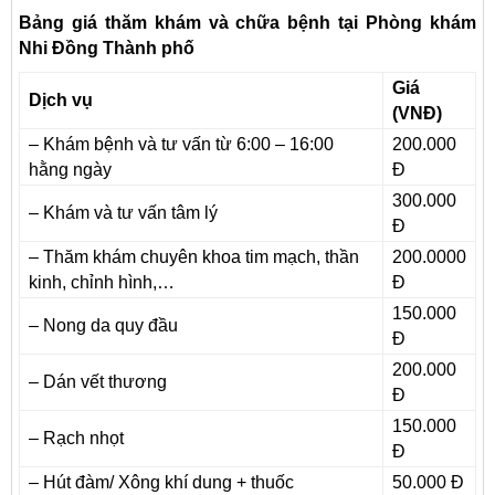
Bảng giá thăm khám và chữa bệnh tại Phòng khám
Nhi Đồng Thành phố
Giá
Dịch vụ
(VNĐ)
– Khám bệnh và tư vấn từ 6:00 – 16:00
200.000
hằng ngày
Đ
300.000
– Khám và tư vấn tâm lý
Đ
– Thăm khám chuyên khoa tim mạch, thần
200.0000
kinh, chỉnh hình,…
Đ
150.000
– Nong da quy đầu
Đ
200.000
– Dán vết thương
Đ
150.000
– Rạch nhọt
Đ
– Hút đàm/ Xông khí dung + thuốc
50.000 Đ