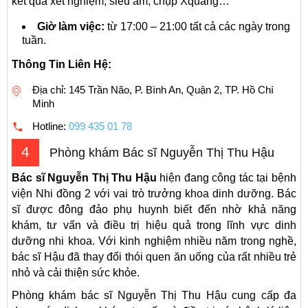
kết quả xét nghiệm, siêu âm, chụp Xquang…
Giờ làm việc:
từ 17:00 – 21:00 tất cả các ngày trong
tuần.
Thông Tin Liên Hệ:
Địa chỉ: 145 Trần Não, P. Bình An, Quận 2, TP. Hồ Chí
Minh
Hotline:
099 435 01 78
4
Phòng khám Bác sĩ Nguyễn Thị Thu Hậu
Bác sĩ Nguyễn Thị Thu Hậu
hiện đang công tác tại bệnh
viện Nhi đồng 2 với vai trò trưởng khoa dinh dưỡng. Bác
sĩ được đông đảo phụ huynh biết đến nhờ khả năng
khám, tư vấn và điều trị hiệu quả trong lĩnh vực dinh
dưỡng nhi khoa. Với kinh nghiệm nhiều năm trong nghề,
bác sĩ Hậu đã thay đổi thói quen ăn uống của rất nhiều trẻ
nhỏ và cải thiện sức khỏe.
Phòng khám bác sĩ Nguyễn Thị Thu Hậu cung cấp đa