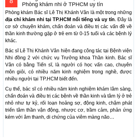
8
Phòng khám nhi ở TPHCM uy tín
Phòng khám Bác sĩ Lê Thị Khánh Vân là một trong những
địa chỉ khám nhi tại TP.HCM nổi tiếng và uy tín
. Đây là
cơ sở chuyên khám, chẩn đoán và điều trị các vấn đề về
thần kinh thường gặp ở trẻ em từ 0-15 tuổi và các bệnh lý
khác.
Bác sĩ Lê Thị Khánh Vân hiện đang công tác tại Bệnh viện
Nhi đồng 2 với chức vụ Trưởng khoa Thần kinh. Bác sĩ
Vân có bằng Tiến sĩ, là người có học vấn cao, chuyên
môn giỏi, có nhiều năm kinh nghiệm trong nghề, được
nhiều người tại TP.HCM biết đến.
Cụ thể, bác sĩ có nhiều năm kinh nghiệm khám lâm sàng,
chẩn đoán và điều trị các bệnh về thần kinh và tâm lý ở trẻ
nhỏ như tự kỷ, rối loạn hoảng sợ, động kinh, chậm phát
triển tâm thần vận động, nhược cơ, trầm cảm, phản ứng
kém với âm thanh, di chứng của viêm màng não…