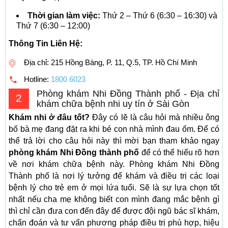
Thời gian làm việc:
Thứ 2 – Thứ 6 (6:30 – 16:30) và
Thứ 7 (6:30 – 12:00)
Thông Tin Liên Hệ:
Địa chỉ: 215 Hồng Bàng, P. 11, Q.5, TP. Hồ Chí Minh
Hotline:
1800 6023
Phòng khám Nhi Đồng Thành phố - Địa chỉ
2
khám chữa bệnh nhi uy tín ở Sài Gòn
Khám nhi ở đâu tốt?
Đây có lẽ là câu hỏi mà nhiều ông
bố bà mẹ đang đặt ra khi bé con nhà mình đau ốm. Để có
thể trả lời cho câu hỏi này thì mời bạn tham khảo ngay
phòng khám Nhi Đồng thành phố
để có thể hiểu rõ hơn
về nơi khám chữa bệnh này. Phòng khám Nhi Đồng
Thành phố là nơi lý tưởng để khám và điều trị các loại
bệnh lý cho trẻ em ở mọi lứa tuổi. Sẽ là sự lựa chọn tốt
nhất nếu cha mẹ không biết con mình đang mắc bệnh gì
thì chỉ cần đưa con đến đây để được đội ngũ bác sĩ khám,
chẩn đoán và tư vấn phương pháp điều trị phù hợp, hiệu