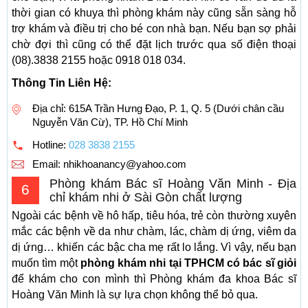
thời gian có khuya thì phòng khám này cũng sẵn sàng hỗ
trợ khám và điều trị cho bé con nhà bạn. Nếu bạn sợ phải
chờ đợi thì cũng có thể đặt lịch trước qua số điện thoại
(08).3838 2155 hoặc 0918 018 034.
Thông Tin Liên Hệ:
Địa chỉ: 615A Trần Hưng Đạo, P. 1, Q. 5 (Dưới chân cầu
Nguyễn Văn Cừ), TP. Hồ Chí Minh
Hotline:
028 3838 2155
Email:
nhikhoanancy@yahoo.com
Phòng khám Bác sĩ Hoàng Văn Minh - Địa
6
chỉ khám nhi ở Sài Gòn chất lượng
Ngoài các bệnh về hô hấp, tiêu hóa, trẻ còn thường xuyên
mắc các bệnh về da như chàm, lác, chàm dị ứng, viêm da
dị ứng… khiến các bậc cha mẹ rất lo lắng. Vì vậy, nếu bạn
muốn tìm một
phòng khám nhi tại TPHCM có bác sĩ giỏi
để khám cho con mình thì Phòng khám đa khoa Bác sĩ
Hoàng Văn Minh là sự lựa chọn không thể bỏ qua.