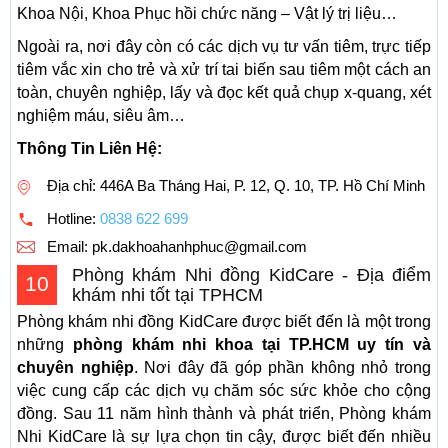
Khoa Nội, Khoa Phục hồi chức năng – Vật lý trị liệu…
Ngoài ra, nơi đây còn có các dịch vụ tư vấn tiêm, trực tiếp
tiêm vắc xin cho trẻ và xử trí tai biến sau tiêm một cách an
toàn, chuyên nghiệp, lấy và đọc kết quả chụp x-quang, xét
nghiệm máu, siêu âm…
Thông Tin Liên Hệ:
Địa chỉ: 446A Ba Tháng Hai, P. 12, Q. 10, TP. Hồ Chí Minh
Hotline:
0838 622 699
Email:
pk.dakhoahanhphuc@gmail.com
Phòng khám Nhi đồng KidCare - Địa điểm
10
khám nhi tốt tại TPHCM
Phòng khám nhi đồng KidCare được biết đến là một trong
những
phòng khám nhi khoa tại TP.HCM uy tín và
chuyên nghiệp
. Nơi đây đã góp phần không nhỏ trong
việc cung cấp các dịch vụ chăm sóc sức khỏe cho cộng
đồng. Sau 11 năm hình thành và phát triển, Phòng khám
Nhi KidCare là sự lựa chọn tin cậy, được biết đến nhiều