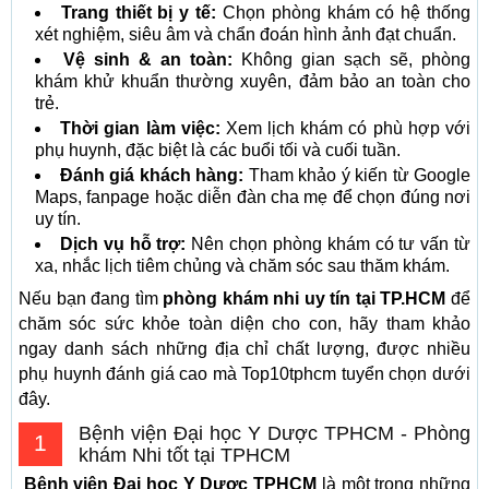
Trang thiết bị y tế:
Chọn phòng khám có hệ thống
xét nghiệm, siêu âm và chẩn đoán hình ảnh đạt chuẩn.
Vệ sinh & an toàn:
Không gian sạch sẽ, phòng
khám khử khuẩn thường xuyên, đảm bảo an toàn cho
trẻ.
Thời gian làm việc:
Xem lịch khám có phù hợp với
phụ huynh, đặc biệt là các buổi tối và cuối tuần.
Đánh giá khách hàng:
Tham khảo ý kiến từ Google
Maps, fanpage hoặc diễn đàn cha mẹ để chọn đúng nơi
uy tín.
Dịch vụ hỗ trợ:
Nên chọn phòng khám có tư vấn từ
xa, nhắc lịch tiêm chủng và chăm sóc sau thăm khám.
Nếu bạn đang tìm
phòng khám nhi uy tín tại TP.HCM
để
chăm sóc sức khỏe toàn diện cho con, hãy tham khảo
ngay danh sách những địa chỉ chất lượng, được nhiều
phụ huynh đánh giá cao mà Top10tphcm tuyển chọn dưới
đây.
Bệnh viện Đại học Y Dược TPHCM - Phòng
1
khám Nhi tốt tại TPHCM
Bệnh viện Đại học Y Dược TPHCM
là một trong những