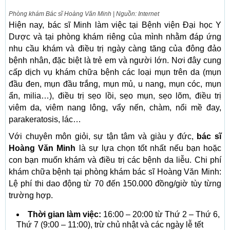
Phòng khám Bác sĩ Hoàng Văn Minh | Nguồn: Internet
Hiện nay, bác sĩ Minh làm việc tại Bệnh viện Đại học Y
Dược và tại phòng khám riêng của mình nhằm đáp ứng
nhu cầu khám và điều trị ngày càng tăng của đông đảo
bệnh nhân, đặc biệt là trẻ em và người lớn. Nơi đây cung
cấp dịch vụ khám chữa bệnh các loại mụn trên da (mụn
đầu đen, mụn đầu trắng, mụn mủ, u nang, mụn cóc, mụn
ẩn, milia…), điều trị sẹo lồi, sẹo mụn, sẹo lõm, điều trị
viêm da, viêm nang lông, vẩy nến, chàm, nổi mề đay,
parakeratosis, lác…
Với chuyên môn giỏi, sự tận tâm và giàu y đức,
bác sĩ
Hoàng Văn Minh
là sự lựa chọn tốt nhất nếu bạn hoặc
con bạn muốn khám và điều trị các bệnh da liễu. Chi phí
khám chữa bệnh tại phòng khám bác sĩ Hoàng Văn Minh:
Lệ phí thi dao động từ 70 đến 150.000 đồng/giờ tùy từng
trường hợp.
Thời gian làm việc:
16:00 – 20:00 từ Thứ 2 – Thứ 6,
Thứ 7 (9:00 – 11:00), trừ chủ nhật và các ngày lễ tết