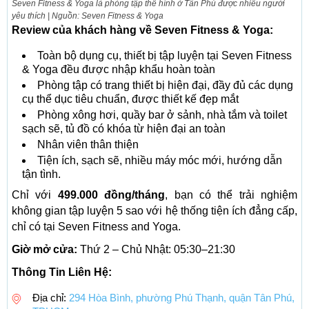
Seven Fitness & Yoga là phòng tập thể hình ở Tân Phú được nhiều người
yêu thích | Nguồn: Seven Fitness & Yoga
Review của khách hàng về Seven Fitness & Yoga:
Toàn bộ dụng cụ, thiết bị tập luyện tại Seven Fitness
& Yoga đều được nhập khẩu hoàn toàn
Phòng tập có trang thiết bị hiện đại, đầy đủ các dụng
cụ thể dục tiêu chuẩn, được thiết kế đẹp mắt
Phòng xông hơi, quầy bar ở sảnh, nhà tắm và toilet
sạch sẽ, tủ đồ có khóa từ hiện đại an toàn
Nhân viên thân thiện
Tiện ích, sạch sẽ, nhiều máy móc mới, hướng dẫn
tận tình.
Chỉ với
499.000 đồng/tháng
, bạn có thể trải nghiệm
không gian tập luyện 5 sao với hệ thống tiện ích đẳng cấp,
chỉ có tại Seven Fitness and Yoga.
Giờ mở cửa:
Thứ 2 – Chủ Nhật: 05:30–21:30
Thông Tin Liên Hệ:
Địa chỉ:
294 Hòa Bình, phường Phú Thạnh, quận Tân Phú,