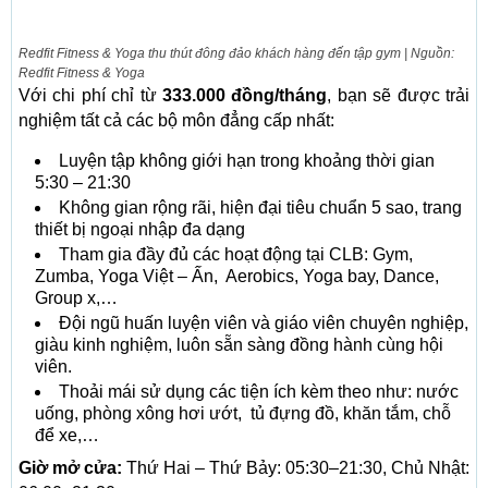
Redfit Fitness & Yoga thu thút đông đảo khách hàng đến tập gym | Nguồn:
Redfit Fitness & Yoga
Với chi phí chỉ từ
333.000 đồng/tháng
, bạn sẽ được trải
nghiệm tất cả các bộ môn đẳng cấp nhất:
Luyện tập không giới hạn trong khoảng thời gian
5:30 – 21:30
Không gian rộng rãi, hiện đại tiêu chuẩn 5 sao, trang
thiết bị ngoại nhập đa dạng
Tham gia đầy đủ các hoạt động tại CLB: Gym,
Zumba, Yoga Việt – Ấn, Aerobics, Yoga bay, Dance,
Group x,…
Đội ngũ huấn luyện viên và giáo viên chuyên nghiệp,
giàu kinh nghiệm, luôn sẵn sàng đồng hành cùng hội
viên.
Thoải mái sử dụng các tiện ích kèm theo như: nước
uống, phòng xông hơi ướt, tủ đựng đồ, khăn tắm, chỗ
để xe,…
Giờ mở cửa:
Thứ Hai – Thứ Bảy: 05:30–21:30, Chủ Nhật: