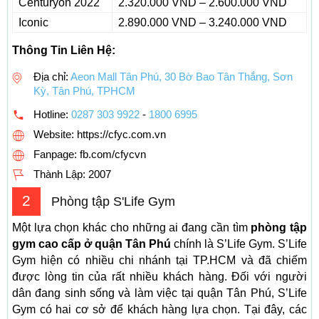
Centuryon 2022
2.320.000 VND – 2.600.000 VND
Iconic
2.890.000 VND – 3.240.000 VND
Thông Tin Liên Hệ:
Địa chỉ:
Aeon Mall Tân Phú, 30 Bờ Bao Tân Thắng, Sơn
Kỳ, Tân Phú, TPHCM
Hotline:
0287 303 9922
-
1800 6995
Website: https://cfyc.com.vn
Fanpage: fb.com/cfycvn
Thành Lập:
2007
2
Phòng tập S'Life Gym
Một lựa chọn khác cho những ai đang cần tìm
phòng tập
gym cao cấp ở quận Tân Phú
chính là S’Life Gym. S’Life
Gym hiện có nhiều chi nhánh tại TP.HCM và đã chiếm
được lòng tin của rất nhiều khách hàng. Đối với người
dân đang sinh sống và làm việc tại quận Tân Phú, S’Life
Gym có hai cơ sở để khách hàng lựa chọn. Tại đây, các