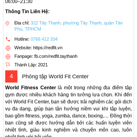
06:00–21:30
Thông Tin Liên Hệ:
Địa chỉ:
322 Tây Thạnh, phường Tây Thạnh, quận Tân
Phú, TPHCM
Hotline:
0768 412 334
Website: https://redfit.vn
Fanpage: fb.com/redfit.taythanh
Thành Lập:
2021
4
Phòng tập World Fit Center
World Fitness Center
là một trong những địa điểm tập
gym được nhiều khách hàng tin tưởng lựa chọn. Khi đến
với World Fit Center, bạn sẽ được trải nghiệm các gói dịch
vụ đa dạng, giúp bạn tận hưởng niềm vui khi tập luyện,
bao gồm fitness, yoga, zumba, dance, boxing,… Đồng thời
bạn cũng sẽ được hướng dẫn bởi các huấn luyện viên
nhiệt tình, giàu kinh nghiệm và chuyên môn cao, luôn
nhiệt tình với hội viên.