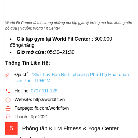
World Fit Center là một trong những nơi lập gym lý tưởng mà bạn không nên
bỏ qua | Nguồn: World Fit Center
Giá tập gym tại World Fit Center :
300.000
đồng/tháng
Giờ mở cửa:
05:30–21:30
Thông Tin Liên Hệ:
Địa chỉ:
785/1 Lũy Bán Bích, phường Phú Thọ Hòa, quận
Tân Phú, TPHCM
Hotline:
0707 111 128
Website: http://worldfit.vn
Fanpage: fb.com/worldfitvn
Thành Lập:
2021
5
Phòng tập K.I.M Fitness & Yoga Center