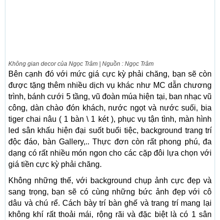
Không gian decor của Ngọc Trâm | Nguồn : Ngọc Trâm
Bên cạnh đó với mức giá cực kỳ phải chăng, bạn sẽ còn
được tặng thêm nhiều dịch vụ khác như MC dẫn chương
trình, bánh cưới 5 tầng, vũ đoàn múa hiện tại, ban nhạc vũ
công, dàn chào đón khách, nước ngọt và nước suối, bia
tiger chai nâu ( 1 bàn \ 1 két ), phục vụ tận tình, màn hình
led sân khấu hiện đại suốt buổi tiệc, background trang trí
độc đáo, bàn Gallery,.. Thực đơn còn rất phong phú, đa
dạng có rất nhiều món ngon cho các cặp đôi lựa chọn với
giá tiền cực kỳ phải chăng.
Không những thế, với background chụp ảnh cực đẹp và
sang trọng, bạn sẽ có cùng những bức ảnh đẹp với cô
dâu và chú rể. Cách bày trí bàn ghế và trang trí mang lại
không khí rất thoải mái, rộng rãi và đặc biệt là có 1 sân