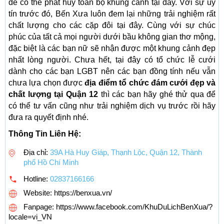
để có thể phát huy toàn bộ khung cảnh tại đây. Với sự uy
tín trước đó, Bến Xưa luôn đem lại những trải nghiệm rất
chất lượng cho các cặp đôi tại đây. Cùng với sự chúc
phúc của tất cả mọi người dưới bầu không gian thơ mộng,
đặc biệt là các bạn nữ sẽ nhận được một khung cảnh đẹp
nhất lòng người. Chưa hết, tại đây có tổ chức lễ cưới
dành cho các bạn LGBT nên các bạn đồng tính nếu vẫn
chưa lựa chọn được
địa điểm tổ chức đám cưới đẹp và
chất lượng tại Quận 12
thì các bạn hãy ghé thử qua để
có thể tư vấn cũng như trải nghiệm dịch vụ trước rồi hãy
đưa ra quyết định nhé.
Thông Tin Liên Hệ:
Địa chỉ:
39A Hà Huy Giáp, Thạnh Lộc, Quận 12, Thành
phố Hồ Chí Minh
Hotline:
02837166166
Website: https://benxua.vn/
Fanpage: https://www.facebook.com/KhuDuLichBenXua/?
locale=vi_VN