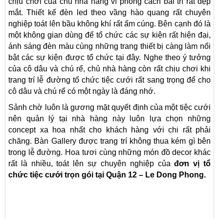
chịu chơi của chủ nhà hàng vì phong cách bài trí rất đẹp
mắt. Thiết kế đèn led theo vầng hào quang rất chuyên
nghiệp toát lên bầu không khí rất ấm cúng. Bên cạnh đó là
một không gian dùng để tổ chức các sự kiện rất hiện đại,
ánh sáng đèn màu cùng những trang thiết bị càng làm nổi
bật các sự kiện được tổ chức tại đây. Nghe theo ý tưởng
của cô dâu và chú rể, chủ nhà hàng còn rất chịu chơi khi
trang trí lễ đường tổ chức tiệc cưới rất sang trọng để cho
cô dâu và chú rể có một ngày là đáng nhớ.
Sảnh chờ luôn là gương mặt quyết định của một tiệc cưới
nên quản lý tại nhà hàng này luôn lựa chọn những
concept xa hoa nhất cho khách hàng với chi rất phải
chăng. Bàn Gallery được trang trí không thua kém gì bên
trong lễ đường. Hoa tươi cùng những món đồ decor khác
rất là nhiều, toát lên sự chuyên nghiệp của
đơn vị tổ
chức tiệc cưới trọn gói tại Quận 12 – Le Dong Phong.