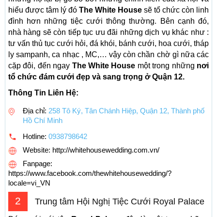
hiểu được tâm lý đó
The White House
sẽ tổ chức còn linh
đình hơn những tiệc cưới thông thường. Bên cạnh đó,
nhà hàng sẽ còn tiếp tục ưu đãi những dịch vụ khác như :
tư vấn thủ tục cưới hỏi, đá khói, bánh cưới, hoa cưới, tháp
ly sampanh, ca nhạc , MC,… vậy còn chần chờ gì nữa các
cặp đôi, đến ngay
The White House
một trong những
nơi
tổ chức đám cưới đẹp và sang trọng ở Quận 12.
Thông Tin Liên Hệ:
Địa chỉ:
258 Tô Ký, Tân Chánh Hiệp, Quận 12, Thành phố
Hồ Chí Minh
Hotline:
0938798642
Website: http://whitehousewedding.com.vn/
Fanpage:
https://www.facebook.com/thewhitehousewedding/?
locale=vi_VN
2
Trung tâm Hội Nghị Tiệc Cưới Royal Palace