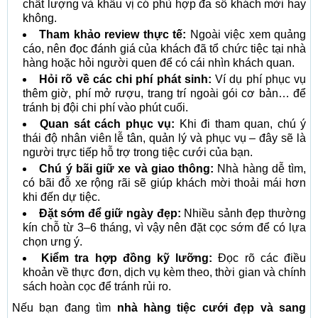
chất lượng và khẩu vị có phù hợp đa số khách mời hay
không.
Tham khảo review thực tế:
Ngoài việc xem quảng
cáo, nên đọc đánh giá của khách đã tổ chức tiệc tại nhà
hàng hoặc hỏi người quen để có cái nhìn khách quan.
Hỏi rõ về các chi phí phát sinh:
Ví dụ phí phục vụ
thêm giờ, phí mở rượu, trang trí ngoài gói cơ bản… để
tránh bị đội chi phí vào phút cuối.
Quan sát cách phục vụ:
Khi đi tham quan, chú ý
thái độ nhân viên lễ tân, quản lý và phục vụ – đây sẽ là
người trực tiếp hỗ trợ trong tiệc cưới của bạn.
Chú ý bãi giữ xe và giao thông:
Nhà hàng dễ tìm,
có bãi đỗ xe rộng rãi sẽ giúp khách mời thoải mái hơn
khi đến dự tiệc.
Đặt sớm để giữ ngày đẹp:
Nhiều sảnh đẹp thường
kín chỗ từ 3–6 tháng, vì vậy nên đặt cọc sớm để có lựa
chọn ưng ý.
Kiểm tra hợp đồng kỹ lưỡng:
Đọc rõ các điều
khoản về thực đơn, dịch vụ kèm theo, thời gian và chính
sách hoàn cọc để tránh rủi ro.
Nếu bạn đang tìm
nhà hàng tiệc cưới đẹp và sang