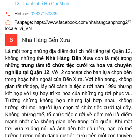
12, Thành phố Hồ Chí Minh
Hotline:
02837150335
Fanpage: https://www.facebook.com/nhahangcanphong2/?
locale=vi_VN
6
Nhà Hàng Bến Xưa
Là một trong những địa điểm du lịch nổi tiếng tại Quận 12,
không những thế
Nhà Hàng Bến Xưa
còn là một trong
những
trung tâm tổ chức tiệc cưới xa hoa và chuyên
nghiệp tại Quận 12
. Với 2 concept cho bạn lựa chọn bên
trong hoặc bên ngoài của Bến Xưa. Với bên trong, không
gian rất rất đẹp, lấy bối cảnh là tiệc cưới năm 199x nhưng
kết hợp với sự bày trí xa hoa của những người phục vụ.
Tưởng chừng không hợp nhưng lại hợp nhau không
tưởng khi mọi người lựa chọn tổ chức tiệc cưới tại đây.
Không những thế, tổ chức tiệc cưới về đêm mới là điểm
mạnh nhất của không gian bên trong của quán. Khi mặt
trời vừa xuống núi và ánh đèn bắt đầu lên, bạn có thể
tưởng tượng mình đang dự tiệc cưới trên một con thuyền