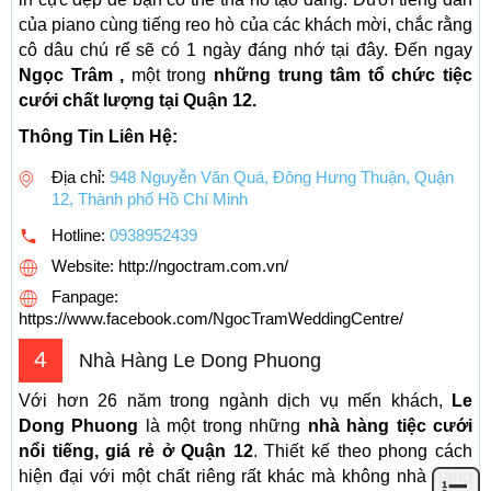
của piano cùng tiếng reo hò của các khách mời, chắc rằng
cô dâu chú rể sẽ có 1 ngày đáng nhớ tại đây. Đến ngay
Ngọc Trâm ,
một trong
những trung tâm tổ chức tiệc
cưới chất lượng tại Quận 12.
Thông Tin Liên Hệ:
Địa chỉ:
948 Nguyễn Văn Quá, Đông Hưng Thuận, Quận
12, Thành phố Hồ Chí Minh
Hotline:
0938952439
Website: http://ngoctram.com.vn/
Fanpage:
https://www.facebook.com/NgocTramWeddingCentre/
4
Nhà Hàng Le Dong Phuong
Với hơn 26 năm trong ngành dịch vụ mến khách,
Le
Dong Phuong
là một trong những
nhà hàng tiệc cưới
nổi tiếng, giá rẻ ở Quận 12
. Thiết kế theo phong cách
hiện đại với một chất riêng rất khác mà không nhà hàng