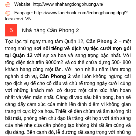
Website: http://www.nhahangdongphuong.vn/
Fanpage: https://www.facebook.com/ledongphuong.dpg/?
locale=vi_VN
5
Nhà hàng Cần Phong 2
Tọa lạc tại ngay trung tâm Quận 12,
Cần Phong 2
– một
trong những
nơi nổi tiếng về dịch vụ tiệc cưới trọn gói
tại Quận 12
với sự xa hoa và sang trọng bậc nhất. Với
tổng diện tích trên 9000m2 và có thể chứa đựng 500- 800
khách hàng cùng một lần. Với hơn nhiều năm làm trong
ngành dịch vụ,
Cần Phong 2
vẫn luôn không ngừng cải
tạo dịch vụ để cho cô dâu và chú rể trong ngày cưới cùng
với những khách mời có được một cảm xúc hân hoan
nhất và viên mãn nhất. Càng đi vào sâu bên trong, bạn sẽ
càng đẩy cảm xúc của mình lên đỉnh điểm vì không gian
trang trí cực kỳ xa hoa. Thiết kế đèn chùm và âm tường rất
bắt mắt, phông nền chủ đạo là trắng kết hợp với ánh sáng
của nhè nhẹ của căn phòng tạo không khí rất ấm cúng và
dịu dàng. Bên cạnh đó, lễ đường rất sang trọng với những