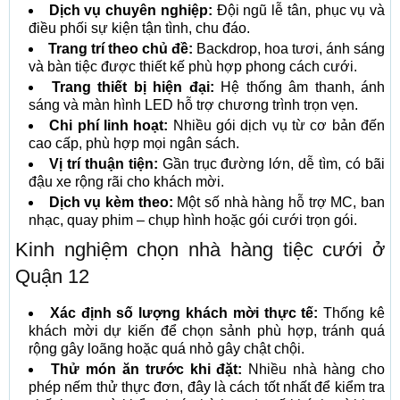
Dịch vụ chuyên nghiệp:
Đội ngũ lễ tân, phục vụ và
điều phối sự kiện tận tình, chu đáo.
Trang trí theo chủ đề:
Backdrop, hoa tươi, ánh sáng
và bàn tiệc được thiết kế phù hợp phong cách cưới.
Trang thiết bị hiện đại:
Hệ thống âm thanh, ánh
sáng và màn hình LED hỗ trợ chương trình trọn vẹn.
Chi phí linh hoạt:
Nhiều gói dịch vụ từ cơ bản đến
cao cấp, phù hợp mọi ngân sách.
Vị trí thuận tiện:
Gần trục đường lớn, dễ tìm, có bãi
đậu xe rộng rãi cho khách mời.
Dịch vụ kèm theo:
Một số nhà hàng hỗ trợ MC, ban
nhạc, quay phim – chụp hình hoặc gói cưới trọn gói.
Kinh nghiệm chọn nhà hàng tiệc cưới ở
Quận 12
Xác định số lượng khách mời thực tế:
Thống kê
khách mời dự kiến để chọn sảnh phù hợp, tránh quá
rộng gây loãng hoặc quá nhỏ gây chật chội.
Thử món ăn trước khi đặt:
Nhiều nhà hàng cho
phép nếm thử thực đơn, đây là cách tốt nhất để kiểm tra