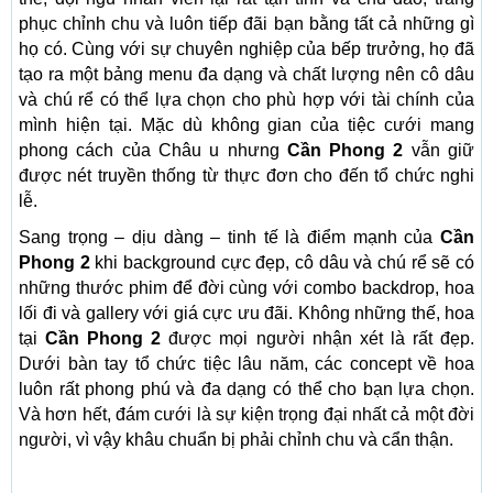
phục chỉnh chu và luôn tiếp đãi bạn bằng tất cả những gì
họ có. Cùng với sự chuyên nghiệp của bếp trưởng, họ đã
tạo ra một bảng menu đa dạng và chất lượng nên cô dâu
và chú rể có thể lựa chọn cho phù hợp với tài chính của
mình hiện tại. Mặc dù không gian của tiệc cưới mang
phong cách của Châu u nhưng
Cần Phong 2
vẫn giữ
được nét truyền thống từ thực đơn cho đến tổ chức nghi
lễ.
Sang trọng – dịu dàng – tinh tế là điểm mạnh của
Cần
Phong 2
khi background cực đẹp, cô dâu và chú rể sẽ có
những thước phim để đời cùng với combo backdrop, hoa
lối đi và gallery với giá cực ưu đãi. Không những thế, hoa
tại
Cần Phong 2
được mọi người nhận xét là rất đẹp.
Dưới bàn tay tổ chức tiệc lâu năm, các concept về hoa
luôn rất phong phú và đa dạng có thể cho bạn lựa chọn.
Và hơn hết, đám cưới là sự kiện trọng đại nhất cả một đời
người, vì vậy khâu chuẩn bị phải chỉnh chu và cẩn thận.