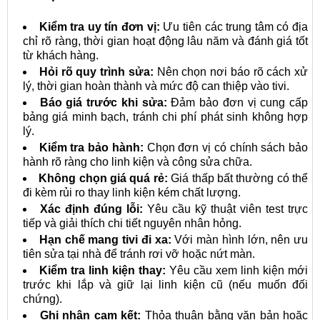
Kiểm tra uy tín đơn vị:
Ưu tiên các trung tâm có địa
chỉ rõ ràng, thời gian hoạt động lâu năm và đánh giá tốt
từ khách hàng.
Hỏi rõ quy trình sửa:
Nên chọn nơi báo rõ cách xử
lý, thời gian hoàn thành và mức độ can thiệp vào tivi.
Báo giá trước khi sửa:
Đảm bảo đơn vị cung cấp
bảng giá minh bạch, tránh chi phí phát sinh không hợp
lý.
Kiểm tra bảo hành:
Chọn đơn vị có chính sách bảo
hành rõ ràng cho linh kiện và công sửa chữa.
Không chọn giá quá rẻ:
Giá thấp bất thường có thể
đi kèm rủi ro thay linh kiện kém chất lượng.
Xác định đúng lỗi:
Yêu cầu kỹ thuật viên test trực
tiếp và giải thích chi tiết nguyên nhân hỏng.
Hạn chế mang tivi đi xa:
Với màn hình lớn, nên ưu
tiên sửa tại nhà để tránh rơi vỡ hoặc nứt màn.
Kiểm tra linh kiện thay:
Yêu cầu xem linh kiện mới
trước khi lắp và giữ lại linh kiện cũ (nếu muốn đối
chứng).
Ghi nhận cam kết:
Thỏa thuận bằng văn bản hoặc