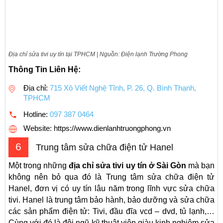
Địa chỉ sửa tivi uy tín tại TPHCM | Nguồn: Điện lạnh Trường Phong
Thông Tin Liên Hệ:
Địa chỉ:
715 Xô Viết Nghệ Tĩnh, P. 26, Q. Bình Thạnh,
TPHCM
Hotline:
097 387 0464
Website: https://www.dienlanhtruongphong.vn
6
Trung tâm sửa chữa điện tử Hanel
Một trong những
địa chỉ sửa tivi uy tín ở Sài Gòn
mà bạn
không nên bỏ qua đó là Trung tâm sửa chữa điện tử
Hanel, đơn vị có uy tín lâu năm trong lĩnh vực sửa chữa
tivi. Hanel là trung tâm bảo hành, bảo dưỡng và sửa chữa
các sản phẩm điện tử: Tivi, đầu đĩa vcd – dvd, tủ lạnh,…
Cùng với đó là đội ngũ kỹ thuật viên giàu kinh nghiệm sửa