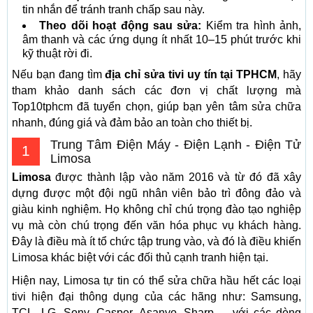
tin nhắn để tránh tranh chấp sau này.
Theo dõi hoạt động sau sửa:
Kiểm tra hình ảnh,
âm thanh và các ứng dụng ít nhất 10–15 phút trước khi
kỹ thuật rời đi.
Nếu bạn đang tìm
địa chỉ sửa tivi uy tín tại TPHCM
, hãy
tham khảo danh sách các đơn vị chất lượng mà
Top10tphcm đã tuyển chọn, giúp bạn yên tâm sửa chữa
nhanh, đúng giá và đảm bảo an toàn cho thiết bị.
Trung Tâm Điện Máy - Điện Lạnh - Điện Tử
1
Limosa
Limosa
được thành lập vào năm 2016 và từ đó đã xây
dựng được một đội ngũ nhân viên bảo trì đông đảo và
giàu kinh nghiệm. Họ không chỉ chú trọng đào tạo nghiệp
vụ mà còn chú trọng đến văn hóa phục vụ khách hàng.
Đây là điều mà ít tổ chức tập trung vào, và đó là điều khiến
Limosa khác biệt với các đối thủ cạnh tranh hiện tại.
Hiện nay, Limosa tự tin có thể sửa chữa hầu hết các loại
tivi hiện đại thông dụng của các hãng như: Samsung,
TCL, LG, Sony, Casper, Asanyo, Sharp,… với các dòng