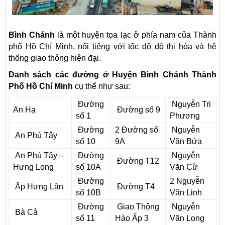
Bình Chánh
là một huyện tọa lạc ở phía nam của Thành
phố Hồ Chí Minh, nổi tiếng với tốc độ đô thị hóa và hệ
thống giao thông hiện đại.
Danh sách các đường ở Huyện Bình Chánh Thành
Phố Hồ Chí Minh
cụ thể như sau:
Đường
Nguyễn Tri
An Hạ
Đường số 9
số 1
Phương
Đường
2 Đường số
Nguyễn
An Phú Tây
số 10
9A
Văn Bứa
An Phú Tây –
Đường
Nguyễn
Đường T12
Hưng Long
số 10A
Văn Cừ
Đường
2 Nguyễn
Ấp Hưng Lân
Đường T4
số 10B
Văn Linh
Đường
Giao Thông
Nguyễn
Bà Cả
số 11
Hào Ấp 3
Văn Long