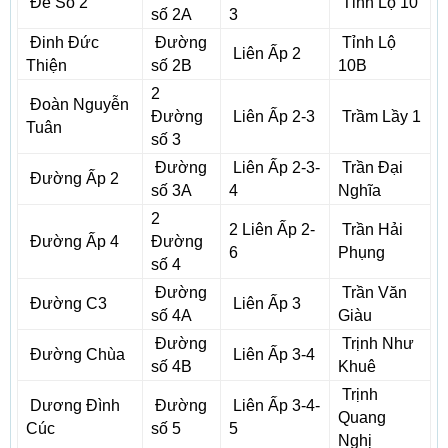
Đê Số 2
Tỉnh Lộ 10
số 2A
3
Đinh Đức
Đường
Tỉnh Lộ
Liên Ấp 2
Thiện
số 2B
10B
2
Đoàn Nguyễn
Đường
Liên Ấp 2-3
Trầm Lầy 1
Tuân
số 3
Đường
Liên Ấp 2-3-
Trần Đại
Đường Ấp 2
số 3A
4
Nghĩa
2
2 Liên Ấp 2-
Trần Hải
Đường Ấp 4
Đường
6
Phụng
số 4
Đường
Trần Văn
Đường C3
Liên Ấp 3
số 4A
Giàu
Đường
Trịnh Như
Đường Chùa
Liên Ấp 3-4
số 4B
Khuê
Trịnh
Dương Đình
Đường
Liên Ấp 3-4-
Quang
Cúc
số 5
5
Nghị