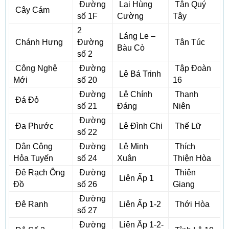
Đường
Lại Hùng
Tân Quý
Cây Cám
số 1F
Cường
Tây
2
Láng Le –
Chánh Hưng
Đường
Tân Túc
Bàu Cò
số 2
Công Nghệ
Đường
Tập Đoàn
Lê Bá Trinh
Mới
số 20
16
Đường
Lê Chính
Thanh
Đá Đỏ
số 21
Đáng
Niên
Đường
Đa Phước
Lê Đình Chi
Thế Lữ
số 22
Dân Công
Đường
Lê Minh
Thích
Hỏa Tuyến
số 24
Xuân
Thiện Hòa
Đê Rạch Ông
Đường
Thiên
Liên Ấp 1
Đồ
số 26
Giang
Đường
Đê Ranh
Liên Ấp 1-2
Thới Hòa
số 27
Đường
Liên Ấp 1-2-