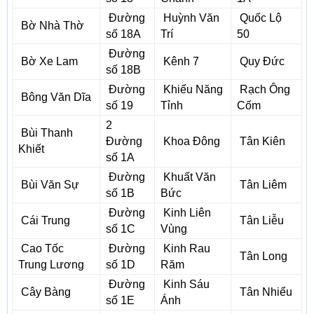
Đường
Huỳnh Văn
Quốc Lộ
Bờ Nhà Thờ
số 18A
Trí
50
Đường
Bờ Xe Lam
Kênh 7
Quy Đức
số 18B
Đường
Khiếu Năng
Rạch Ông
Bông Văn Dĩa
số 19
Tỉnh
Cốm
2
Bùi Thanh
Đường
Khoa Đông
Tân Kiên
Khiết
số 1A
Đường
Khuất Văn
Bùi Văn Sự
Tân Liêm
số 1B
Bức
Đường
Kinh Liên
Cái Trung
Tân Liễu
số 1C
Vùng
Cao Tốc
Đường
Kinh Rau
Tân Long
Trung Lương
số 1D
Răm
Đường
Kinh Sáu
Cây Bàng
Tân Nhiểu
số 1E
Ánh