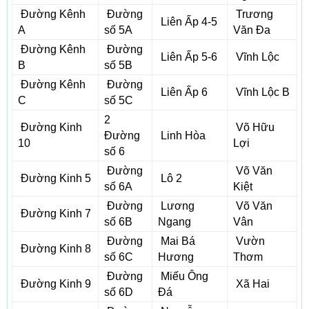
Đường Kênh
Đường
Trương
Liên Ấp 4-5
A
số 5A
Văn Đa
Đường Kênh
Đường
Liên Ấp 5-6
Vĩnh Lộc
B
số 5B
Đường Kênh
Đường
Liên Ấp 6
Vĩnh Lộc B
C
số 5C
2
Đường Kinh
Võ Hữu
Đường
Linh Hòa
10
Lợi
số 6
Đường
Võ Văn
Đường Kinh 5
Lô 2
số 6A
Kiệt
Đường
Lương
Võ Văn
Đường Kinh 7
số 6B
Ngang
Vân
Đường
Mai Bá
Vườn
Đường Kinh 8
số 6C
Hương
Thơm
Đường
Miếu Ông
Đường Kinh 9
Xã Hai
số 6D
Đá