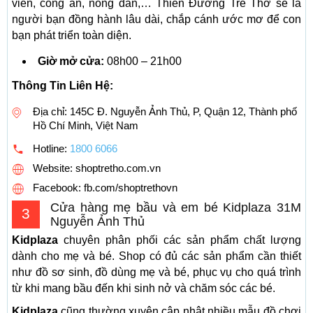
viên, công an, nông dân,… Thiên Đường Trẻ Thơ sẽ là
người bạn đồng hành lâu dài, chắp cánh ước mơ để con
bạn phát triển toàn diện.
Giờ mở cửa:
08h00 – 21h00
Thông Tin Liên Hệ:
Địa chỉ: 145C Đ. Nguyễn Ảnh Thủ, P, Quận 12, Thành phố
Hồ Chí Minh, Việt Nam
Hotline:
1800 6066
Website: shoptretho.com.vn
Facebook: fb.com/shoptrethovn
Cửa hàng mẹ bầu và em bé Kidplaza 31M
3
Nguyễn Ảnh Thủ
Kidplaza
chuyên phân phối các sản phẩm chất lượng
dành cho mẹ và bé. Shop có đủ các sản phẩm cần thiết
như đồ sơ sinh, đồ dùng mẹ và bé, phục vụ cho quá trình
từ khi mang bầu đến khi sinh nở và chăm sóc các bé.
Kidplaza
cũng thường xuyên cập nhật nhiều mẫu đồ chơi