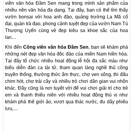
viên văn hóa Đầm Sen mang trong mình sản phẩm của
nhiều nền văn hóa đa dạng. Tại đây, bạn có thể tìm thấy
vườn bonsai với hoa anh đào, quảng trường La Mã cổ
đại, quán trà đạo, phong cảnh tuyệt đẹp của vườn Nam Tú
Thượng Uyển cùng vẻ đẹp kiêu sa khoe sắc của hoa
lan…
Khi đến
Công viên văn hóa Đầm Sen
, bạn sẽ khám phá
những nét đẹp văn hóa độc đáo của miền Nam hiền hòa.
Tại đây tổ chức nhiều hoạt động lễ hội đa sắc màu như
biểu diễn đàn ca tài tử, tham quan làng nghề thủ công
truyền thống, thưởng thức ẩm thực, chợ ven sông, thi đấu
chim hót, chợ trái cây và nhiều trò chơi dân gian vui nhộn
khác. Đây cũng là nơi tuyệt vời để vui chơi giải trí cho trẻ
em và thanh thiếu niên với nhiều hoạt động thú vị như
khám phá thế giới ảo, vượt qua thác nước, đu dây phiêu
lưu,…