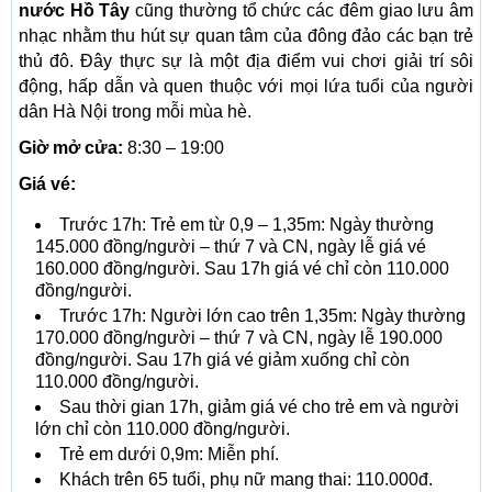
nước Hồ Tây
cũng thường tổ chức các đêm giao lưu âm
nhạc nhằm thu hút sự quan tâm của đông đảo các bạn trẻ
thủ đô. Đây thực sự là một địa điểm vui chơi giải trí sôi
động, hấp dẫn và quen thuộc với mọi lứa tuổi của người
dân Hà Nội trong mỗi mùa hè.
Giờ mở cửa:
8:30 – 19:00
Giá vé:
Trước 17h: Trẻ em từ 0,9 – 1,35m: Ngày thường
145.000 đồng/người – thứ 7 và CN, ngày lễ giá vé
160.000 đồng/người. Sau 17h giá vé chỉ còn 110.000
đồng/người.
Trước 17h: Người lớn cao trên 1,35m: Ngày thường
170.000 đồng/người – thứ 7 và CN, ngày lễ 190.000
đồng/người. Sau 17h giá vé giảm xuống chỉ còn
110.000 đồng/người.
Sau thời gian 17h, giảm giá vé cho trẻ em và người
lớn chỉ còn 110.000 đồng/người.
Trẻ em dưới 0,9m: Miễn phí.
Khách trên 65 tuổi, phụ nữ mang thai: 110.000đ.