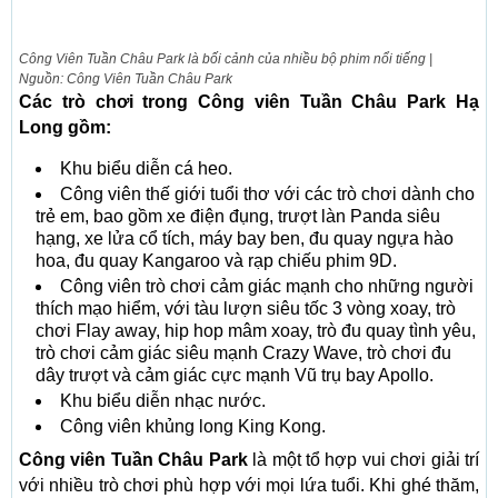
Công Viên Tuần Châu Park là bối cảnh của nhiều bộ phim nổi tiếng |
Nguồn: Công Viên Tuần Châu Park
Các trò chơi trong Công viên Tuần Châu Park Hạ
Long gồm:
Khu biểu diễn cá heo.
Công viên thế giới tuổi thơ với các trò chơi dành cho
trẻ em, bao gồm xe điện đụng, trượt làn Panda siêu
hạng, xe lửa cổ tích, máy bay ben, đu quay ngựa hào
hoa, đu quay Kangaroo và rạp chiếu phim 9D.
Công viên trò chơi cảm giác mạnh cho những người
thích mạo hiểm, với tàu lượn siêu tốc 3 vòng xoay, trò
chơi Flay away, hip hop mâm xoay, trò đu quay tình yêu,
trò chơi cảm giác siêu mạnh Crazy Wave, trò chơi đu
dây trượt và cảm giác cực mạnh Vũ trụ bay Apollo.
Khu biểu diễn nhạc nước.
Công viên khủng long King Kong.
Công viên Tuần Châu Park
là một tổ hợp vui chơi giải trí
với nhiều trò chơi phù hợp với mọi lứa tuổi. Khi ghé thăm,