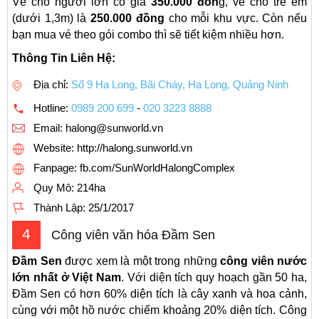
Vé cho người lớn có giá
350.000 đồn
g, vé cho trẻ em
(dưới 1,3m) là
250.000 đồng
cho mỗi khu vực. Còn nếu
bạn mua vé theo gói combo thì sẽ tiết kiệm nhiều hơn.
Thông Tin Liên Hệ:
Địa chỉ:
Số 9 Hạ Long, Bãi Cháy, Hạ Long, Quảng Ninh
Hotline:
0989 200 699
-
020 3223 8888
Email:
halong@sunworld.vn
Website: http://halong.sunworld.vn
Fanpage: fb.com/SunWorldHalongComplex
Quy Mô:
214ha
Thành Lập:
25/1/2017
4
Công viên văn hóa Đầm Sen
Đầm Sen
được xem là một trong những
công viên nước
lớn nhất ở Việt Nam
. Với diện tích quy hoạch gần 50 ha,
Đầm Sen có hơn 60% diện tích là cây xanh và hoa cảnh,
cùng với một hồ nước chiếm khoảng 20% diện tích. Công