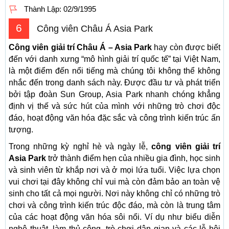
Thành Lập:
02/9/1995
6
Công viên Châu Á Asia Park
Công viên giải trí Châu Á – Asia Park
hay còn được biết
đến với danh xưng “mô hình giải trí quốc tế” tại Việt Nam,
là một điểm đến nổi tiếng mà chúng tôi không thể không
nhắc đến trong danh sách này. Được đầu tư và phát triển
bởi tập đoàn Sun Group, Asia Park nhanh chóng khẳng
định vị thế và sức hút của mình với những trò chơi độc
đáo, hoạt động văn hóa đặc sắc và công trình kiến trúc ấn
tượng.
Trong những kỳ nghỉ hè và ngày lễ,
công viên giải trí
Asia Park
trở thành điểm hẹn của nhiều gia đình, học sinh
và sinh viên từ khắp nơi và ở mọi lứa tuổi. Việc lựa chọn
vui chơi tại đây không chỉ vui mà còn đảm bảo an toàn vệ
sinh cho tất cả mọi người. Nơi này không chỉ có những trò
chơi và công trình kiến trúc độc đáo, mà còn là trung tâm
của các hoạt động văn hóa sôi nổi. Ví dụ như biểu diễn
nghệ thuật, làm thủ công, trò chơi dân gian và các lễ hội