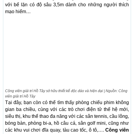
với bể lặn có độ sâu 3,5m dành cho những người thích
mạo hiểm…
Công viên giải trí Hồ Tây sở hữu thiết kế độc đáo và hiện đại | Nguồn: Công
viên giải trí Hồ Tây
Tại đây, bạn còn có thể tìm thấy phòng chiếu phim không
gian ba chiều, cùng với các trò chơi điện tử thế hệ mới,
siêu thị, khu thể thao đa năng với các sân tennis, cầu lông,
bóng bàn, phòng bi-a, hồ câu cá, sân golf mini, cũng như
các khu vui chơi đĩa quay, tàu cao tốc, ô tô,….
Công viên