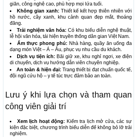
giãn, công nghệ cao, phù hợp mọi lứa tuổi.
Không gian xanh:
Thiết kế kết hợp thiên nhiên với
hồ nước, cây xanh, khu cảnh quan đẹp mắt, thoáng
đãng.
Trải nghiệm văn hóa:
Có khu biểu diễn nghệ thuật,
lễ hội văn hóa, tái hiện truyền thống dân gian Việt Nam.
Ẩm thực phong phú:
Nhà hàng, quầy ăn uống đa
dạng món Việt – Á – Âu, phục vụ nhu cầu du khách.
Dịch vụ tiện ích:
Bãi giữ xe, khu nghỉ ngơi, xe điện
di chuyển, dịch vụ hướng dẫn viên chuyên nghiệp.
An toàn & hiện đại:
Trang thiết bị đạt chuẩn quốc tế,
đội ngũ cứu hộ – y tế túc trực đảm bảo an toàn.
Lưu ý khi lựa chọn và tham quan
công viên giải trí
Xem lịch hoạt động:
Kiểm tra lịch mở cửa, các sự
kiện đặc biệt, chương trình biểu diễn để không bỏ lỡ trải
nghiệm.