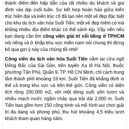
thành điểm đến hấp dẫn của rất nhiều du khách và gia
đình vào dịp cuối tuần. Sự kết hợp hoàn hảo giữa kiến
trúc hiện đại và kiến trúc cổ đã tạo nên một vẻ đẹp đặc biệt
cho khu du lịch văn hóa Suối Tiên, một vẻ đẹp hiếm có mà
không nhiều địa điểm khác có thể sánh kịp. Vậy nên nếu
bạn đang cần tìm
công viên giải trí nổi tiếng ở TPHCM
nói riêng và ở khắp khu vực miền nam nói chung thì đừng
bỏ qua gợi ý này của chúng tôi nhé!
Công viên du lịch văn hóa Suối Tiên
nằm tại cửa ngõ
Đông Bắc của Sài Gòn, trên tuyến Xa lộ Hà Nội, thuộc
phường Tân Phú, Quận 9, TP. Hồ Chí Minh, chỉ cách trung
tâm thành phố khoảng 19 km. Suối Tiên đã khẳng định vị
thế cả trong khu vực và trên thế giới. Công viên có diện
tích rộng 200.000 m2, với một dòng suối uốn lượn và
nhiều mạch nước ngầm chảy qua trải dài 2.000 m. Suối
Tiên bao gồm hơn 150 công trình và mô hình vui chơi giải
trí đa dạng và phong phú, thu hút khoảng 4,5 triệu lượt
khách tham quan hàng năm.