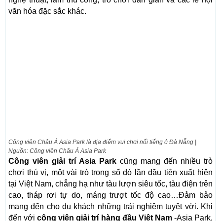
văn hóa đặc sắc khác.
Công viên Châu Á Asia Park là địa điểm vui chơi nổi tiếng ở Đà Nẵng |
Nguồn: Công viên Châu Á Asia Park
Công viên giải trí Asia Park
cũng mang đến nhiều trò
chơi thú vị, một vài trò trong số đó lần đầu tiên xuất hiện
tại Việt Nam, chẳng hạ như tàu lượn siêu tốc, tàu điện trên
cao, tháp rơi tự do, máng trượt tốc độ cao…Đảm bảo
mang đến cho du khách những trải nghiệm tuyệt vời. Khi
đến với
công viên giải trí hàng đầu Việt Nam
-Asia Park,