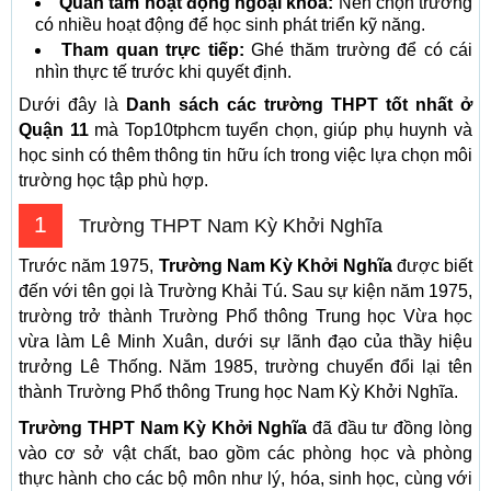
Quan tâm hoạt động ngoại khóa:
Nên chọn trường
có nhiều hoạt động để học sinh phát triển kỹ năng.
Tham quan trực tiếp:
Ghé thăm trường để có cái
nhìn thực tế trước khi quyết định.
Dưới đây là
Danh sách các trường THPT tốt nhất ở
Quận 11
mà Top10tphcm tuyển chọn, giúp phụ huynh và
học sinh có thêm thông tin hữu ích trong việc lựa chọn môi
trường học tập phù hợp.
1
Trường THPT Nam Kỳ Khởi Nghĩa
Trước năm 1975,
Trường Nam Kỳ Khởi Nghĩa
được biết
đến với tên gọi là Trường Khải Tú. Sau sự kiện năm 1975,
trường trở thành Trường Phổ thông Trung học Vừa học
vừa làm Lê Minh Xuân, dưới sự lãnh đạo của thầy hiệu
trưởng Lê Thống. Năm 1985, trường chuyển đổi lại tên
thành Trường Phổ thông Trung học Nam Kỳ Khởi Nghĩa.
Trường THPT Nam Kỳ Khởi Nghĩa
đã đầu tư đồng lòng
vào cơ sở vật chất, bao gồm các phòng học và phòng
thực hành cho các bộ môn như lý, hóa, sinh học, cùng với