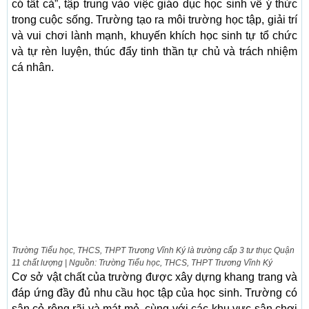
có tất cả”, tập trung vào việc giáo dục học sinh về ý thức
trong cuộc sống. Trường tạo ra môi trường học tập, giải trí
và vui chơi lành mạnh, khuyến khích học sinh tự tổ chức
và tự rèn luyện, thúc đẩy tinh thần tự chủ và trách nhiệm
cá nhân.
Trường Tiểu học, THCS, THPT Trương Vĩnh Ký là trường cấp 3 tư thục Quận
11 chất lượng | Nguồn: Trường Tiểu học, THCS, THPT Trương Vĩnh Ký
Cơ sở vật chất của trường được xây dựng khang trang và
đáp ứng đầy đủ nhu cầu học tập của học sinh. Trường có
sân cỏ rộng rãi và mát mẻ, cùng với các khu vực sân chơi