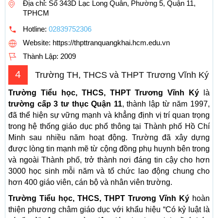
Địa chỉ: Số 343D Lạc Long Quân, Phường 5, Quận 11,
TPHCM
Hotline:
02839752306
Website: https://thpttranquangkhai.hcm.edu.vn
Thành Lập:
2009
4
Trường TH, THCS và THPT Trương Vĩnh Ký
Trường Tiểu học, THCS, THPT Trương Vĩnh Ký
là
trường cấp 3 tư thục Quận 11
, thành lập từ năm 1997,
đã thể hiện sự vững mạnh và khẳng định vị trí quan trọng
trong hệ thống giáo dục phổ thông tại Thành phố Hồ Chí
Minh sau nhiều năm hoạt động. Trường đã xây dựng
được lòng tin mạnh mẽ từ cộng đồng phụ huynh bên trong
và ngoài Thành phố, trở thành nơi đáng tin cậy cho hơn
3000 học sinh mỗi năm và tổ chức lao động chung cho
hơn 400 giáo viên, cán bộ và nhân viên trường.
Trường Tiểu học, THCS, THPT Trương Vĩnh Ký
hoàn
thiện phương châm giáo dục với khẩu hiệu “Có kỷ luật là