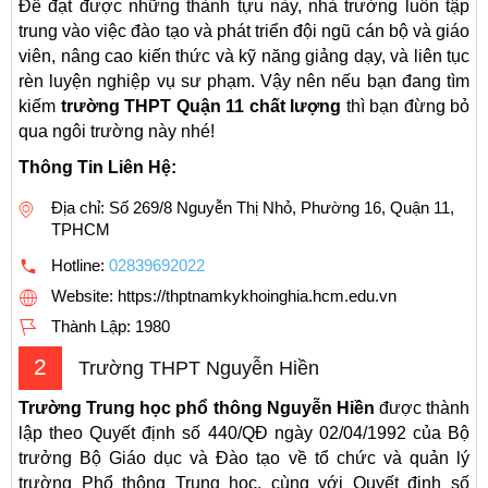
Để đạt được những thành tựu này, nhà trường luôn tập
trung vào việc đào tạo và phát triển đội ngũ cán bộ và giáo
viên, nâng cao kiến thức và kỹ năng giảng dạy, và liên tục
rèn luyện nghiệp vụ sư phạm. Vậy nên nếu bạn đang tìm
kiếm
trường THPT Quận 11 chất lượng
thì bạn đừng bỏ
qua ngôi trường này nhé!
Thông Tin Liên Hệ:
Địa chỉ: Số 269/8 Nguyễn Thị Nhỏ, Phường 16, Quận 11,
TPHCM
Hotline:
02839692022
Website: https://thptnamkykhoinghia.hcm.edu.vn
Thành Lập:
1980
2
Trường THPT Nguyễn Hiền
Trường Trung học phổ thông Nguyễn Hiền
được thành
lập theo Quyết định số 440/QĐ ngày 02/04/1992 của Bộ
trưởng Bộ Giáo dục và Đào tạo về tổ chức và quản lý
trường Phổ thông Trung học, cùng với Quyết định số