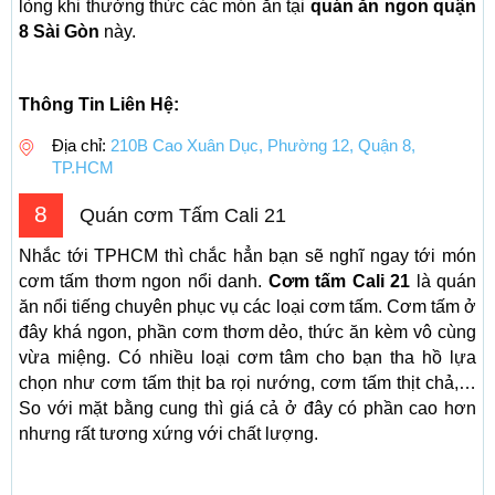
lòng khi thưởng thức các món ăn tại
quán ăn ngon quận
8 Sài Gòn
này.
Thông Tin Liên Hệ:
Địa chỉ:
210B Cao Xuân Dục, Phường 12, Quận 8,
TP.HCM
8
Quán cơm Tấm Cali 21
Nhắc tới TPHCM thì chắc hẳn bạn sẽ nghĩ ngay tới món
cơm tấm thơm ngon nổi danh.
Cơm tấm Cali 21
là quán
ăn nổi tiếng chuyên phục vụ các loại cơm tấm. Cơm tấm ở
đây khá ngon, phần cơm thơm dẻo, thức ăn kèm vô cùng
vừa miệng. Có nhiều loại cơm tâm cho bạn tha hồ lựa
chọn như cơm tấm thịt ba rọi nướng, cơm tấm thịt chả,…
So với mặt bằng cung thì giá cả ở đây có phần cao hơn
nhưng rất tương xứng với chất lượng.