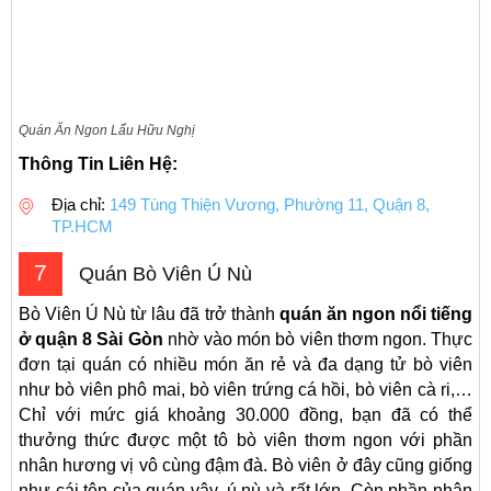
Quán Ăn Ngon Lẩu Hữu Nghị
Thông Tin Liên Hệ:
Địa chỉ:
149 Tùng Thiện Vương, Phường 11, Quận 8,
TP.HCM
7
Quán Bò Viên Ú Nù
Bò Viên Ú Nù từ lâu đã trở thành
quán ăn ngon nổi tiếng
ở quận 8 Sài Gòn
nhờ vào món bò viên thơm ngon. Thực
đơn tại quán có nhiều món ăn rẻ và đa dạng tử bò viên
như bò viên phô mai, bò viên trứng cá hồi, bò viên cà ri,…
Chỉ với mức giá khoảng 30.000 đồng, bạn đã có thể
thưởng thức được một tô bò viên thơm ngon với phần
nhân hương vị vô cùng đậm đà. Bò viên ở đây cũng giống
như cái tên của quán vậy, ú nù và rất lớn. Còn phần nhân