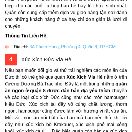
hợp cho các buổi tụ họp bạn bè hay tổ chức sinh nhật.
Quán còn cung cấp thêm dịch vụ giao hàng tận nơi dành
cho những khách hàng ở xa hay chỉ đơn giản là lười di
chuyển.
Thông Tin Liên Hệ:
Địa chỉ:
8A Phạm Hùng, Phường 4, Quận 8, TP.HCM
4
Xúc Xích Đức Vỉa Hè
Nếu bạn muốn đổi gió và thử trải nghiệm các món ăn của
Đức thì có thể ghé qua quán
Xúc Xích Vỉa Hè
nằm ở trên
đường Dương Bá Trạc nhé. Đây là một trong những
quán
ăn ngon ở quận 8 được dân bản địa yêu thích
chuyên
về các loại xúc xích Đức cũng như các món hamburger
kiểu Đức. Xúc xích tại đây vô cùng chất lượng, thơm
ngon, hamburger cũng được làm với hương vị rất vừa ăn.
Một vài món ăn nổi bật của bạn mà bạn nên thử khi tới
đây như xúc xích bò Krakauer, xúc xích phô mai xông
khói, xúc xích cà ri,… Đặc biệt, quán còn bán cả xúc xích