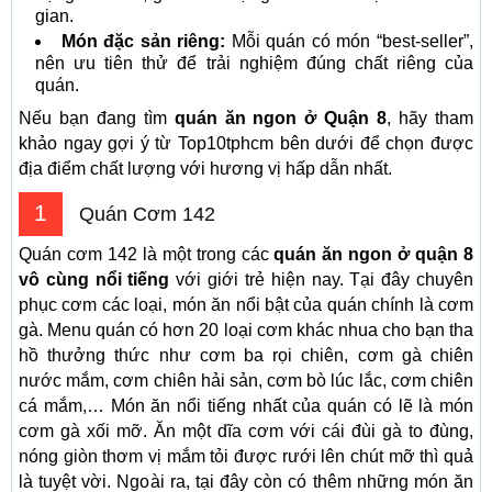
gian.
Món đặc sản riêng:
Mỗi quán có món “best-seller”,
nên ưu tiên thử để trải nghiệm đúng chất riêng của
quán.
Nếu bạn đang tìm
quán ăn ngon ở Quận 8
, hãy tham
khảo ngay gợi ý từ Top10tphcm bên dưới để chọn được
địa điểm chất lượng với hương vị hấp dẫn nhất.
1
Quán Cơm 142
Quán cơm 142 là một trong các
quán ăn ngon ở quận 8
vô cùng nổi tiếng
với giới trẻ hiện nay. Tại đây chuyên
phục cơm các loại, món ăn nổi bật của quán chính là cơm
gà. Menu quán có hơn 20 loại cơm khác nhua cho bạn tha
hồ thưởng thức như cơm ba rọi chiên, cơm gà chiên
nước mắm, cơm chiên hải sản, cơm bò lúc lắc, cơm chiên
cá mắm,… Món ăn nổi tiếng nhất của quán có lẽ là món
cơm gà xối mỡ. Ăn một dĩa cơm với cái đùi gà to đùng,
nóng giòn thơm vị mắm tỏi được rưới lên chút mỡ thì quả
là tuyệt vời. Ngoài ra, tại đây còn có thêm những món ăn