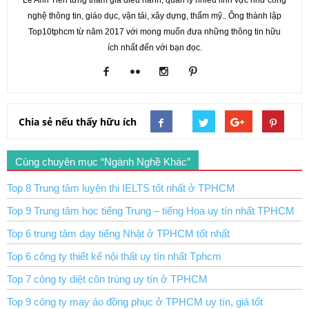
Lê Anh Tiến từng tham gia điều hành, quản lý nhiều lĩnh vực như công
nghệ thông tin, giáo dục, vận tải, xây dựng, thẩm mỹ.. Ông thành lập
Top10tphcm từ năm 2017 với mong muốn đưa những thông tin hữu
ích nhất đến với bạn đọc.
Chia sẻ nếu thấy hữu ích
Cùng chuyên mục “Ngành Nghề Khác”
Top 8 Trung tâm luyện thi IELTS tốt nhất ở TPHCM
Top 9 Trung tâm học tiếng Trung – tiếng Hoa uy tín nhất TPHCM
Top 6 trung tâm dạy tiếng Nhật ở TPHCM tốt nhất
Top 6 công ty thiết kế nội thất uy tín nhất Tphcm
Top 7 công ty diệt côn trùng uy tín ở TPHCM
Top 9 công ty may áo đồng phục ở TPHCM uy tín, giá tốt