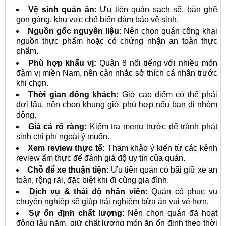
Vệ sinh quán ăn:
Ưu tiên quán sạch sẽ, bàn ghế
gọn gàng, khu vực chế biến đảm bảo vệ sinh.
Nguồn gốc nguyên liệu:
Nên chọn quán công khai
nguồn thực phẩm hoặc có chứng nhận an toàn thực
phẩm.
Phù hợp khẩu vị:
Quận 8 nổi tiếng với nhiều món
đậm vị miền Nam, nên cân nhắc sở thích cá nhân trước
khi chọn.
Thời gian đông khách:
Giờ cao điểm có thể phải
đợi lâu, nên chọn khung giờ phù hợp nếu bạn đi nhóm
đông.
Giá cả rõ ràng:
Kiểm tra menu trước để tránh phát
sinh chi phí ngoài ý muốn.
Xem review thực tế:
Tham khảo ý kiến từ các kênh
review ẩm thực để đánh giá độ uy tín của quán.
Chỗ để xe thuận tiện:
Ưu tiên quán có bãi giữ xe an
toàn, rộng rãi, đặc biệt khi đi cùng gia đình.
Dịch vụ & thái độ nhân viên:
Quán có phục vụ
chuyên nghiệp sẽ giúp trải nghiệm bữa ăn vui vẻ hơn.
Sự ổn định chất lượng:
Nên chọn quán đã hoạt
động lâu năm, giữ chất lượng món ăn ổn định theo thời