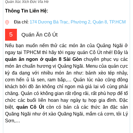
Quán Xúc Xích Đức Vỉa Hè
Thông Tin Liên Hệ:
Địa chỉ:
174 Dương Bá Trạc, Phường 2, Quận 8, TP.HCM
5
Quán Ăn Cô Út
Nếu bạn muốn nếm thử các món ăn của Quảng Ngãi ở
ngay tại TPHCM thì hãy tới ngay quán Cô Út nhé! Đây là
quán ăn ngon ở quận 8 Sài Gòn
chuyên phục vụ các
món ăn chuẩn hương vị Quảng Ngãi. Menu của quán cực
kỳ đa dạng với nhiều món ăn như: bánh xèo tép nhảy,
cơm hến ủ lá sen, ram bắp,… Quán lúc nào cũng đông
khách bởi đồ ăn không chỉ ngon mà giá lại vô cùng phải
chăng. Quán có không gian rất rộng rãi, rất phù hợp để tổ
chức các buổi liên hoan hay ngày tụ họp gia đình. Đặc
biệt,
quán
Cô Út
còn có bán cả các thức ăn đặc sản
Quãng Ngãi như ớt xào Quãng Ngãi, mắm cá cơm, tỏi Lý
Sơn,…