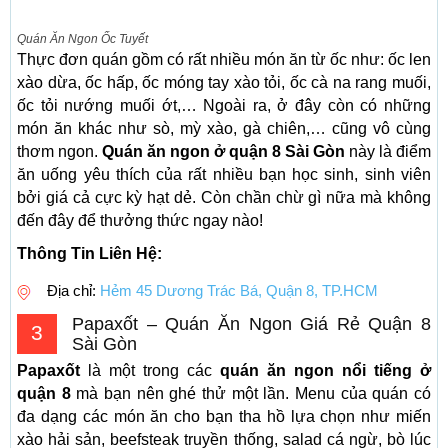
Quán Ăn Ngon Ốc Tuyết
Thực đơn quán gồm có rất nhiều món ăn từ ốc như: ốc len
xào dừa, ốc hấp, ốc móng tay xào tỏi, ốc cà na rang muối,
ốc tỏi nướng muối ớt,… Ngoài ra, ở đây còn có những
món ăn khác như sò, mỳ xào, gà chiên,… cũng vô cùng
thơm ngon.
Quán ăn ngon ở quận 8 Sài Gòn
này là điểm
ăn uống yêu thích của rất nhiều bạn học sinh, sinh viên
bởi giá cả cực kỳ hạt dẻ. Còn chần chừ gì nữa mà không
đến đây để thưởng thức ngay nào!
Thông Tin Liên Hệ:
Địa chỉ:
Hẻm 45 Dương Trác Bá, Quận 8, TP.HCM
Papaxốt – Quán Ăn Ngon Giá Rẻ Quận 8
3
Sài Gòn
Papaxốt
là một trong các
quán ăn ngon nổi tiếng ở
quận 8
mà bạn nên ghé thử một lần. Menu của quán có
đa dạng các món ăn cho bạn tha hồ lựa chọn như miến
xào hải sản, beefsteak truyền thống, salad cá ngừ, bò lúc