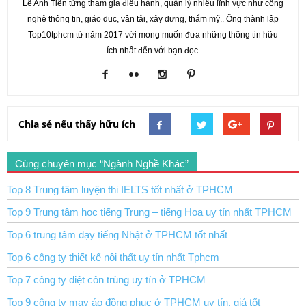
Lê Anh Tiến từng tham gia điều hành, quản lý nhiều lĩnh vực như công
nghệ thông tin, giáo dục, vận tải, xây dựng, thẩm mỹ.. Ông thành lập
Top10tphcm từ năm 2017 với mong muốn đưa những thông tin hữu
ích nhất đến với bạn đọc.
Chia sẻ nếu thấy hữu ích
Cùng chuyên mục “Ngành Nghề Khác”
Top 8 Trung tâm luyện thi IELTS tốt nhất ở TPHCM
Top 9 Trung tâm học tiếng Trung – tiếng Hoa uy tín nhất TPHCM
Top 6 trung tâm dạy tiếng Nhật ở TPHCM tốt nhất
Top 6 công ty thiết kế nội thất uy tín nhất Tphcm
Top 7 công ty diệt côn trùng uy tín ở TPHCM
Top 9 công ty may áo đồng phục ở TPHCM uy tín, giá tốt