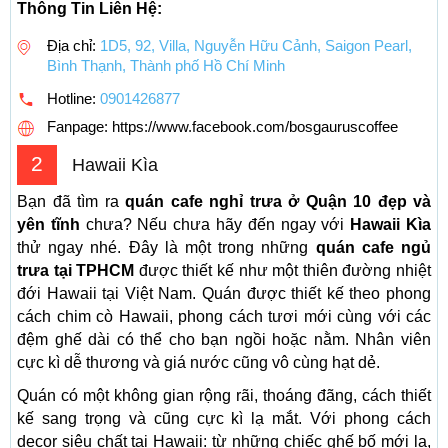
Thông Tin Liên Hệ:
Địa chỉ:
1D5, 92, Villa, Nguyễn Hữu Cảnh, Saigon Pearl,
Bình Thạnh, Thành phố Hồ Chí Minh
Hotline:
0901426877
Fanpage: https://www.facebook.com/bosgauruscoffee
2
Hawaii Kìa
Bạn đã tìm ra
quán cafe nghỉ trưa ở Quận 10 đẹp và
yên tĩnh
chưa? Nếu chưa hãy đến ngay với
Hawaii Kìa
thử ngay nhé. Đây là một trong những
quán cafe ngủ
trưa tại TPHCM
được thiết kế như một thiên đường nhiệt
đới Hawaii tại Việt Nam. Quán được thiết kế theo phong
cách chim cò Hawaii, phong cách tươi mới cùng với các
đệm ghế dài có thể cho bạn ngồi hoặc nằm. Nhân viên
cực kì dễ thương và giá nước cũng vô cùng hạt dẻ.
Quán có một không gian rộng rãi, thoáng đãng, cách thiết
kế sang trọng và cũng cực kì lạ mắt. Với phong cách
decor siêu chất tại Hawaii: từ những chiếc ghế bố mới lạ,