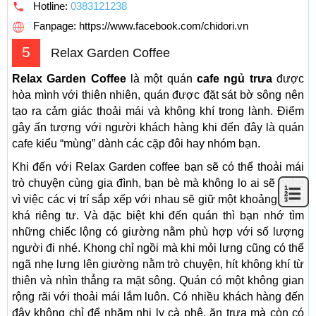
Hotline:
0383121238
Fanpage: https://www.facebook.com/chidori.vn
5
Relax Garden Coffee
Relax Garden Coffee
là một quán
cafe ngủ trưa
được
hòa mình với thiên nhiên, quán được đặt sát bờ sông nên
tạo ra cảm giác thoải mái và không khí trong lành. Điểm
gây ấn tượng với người khách hàng khi đến đây là quán
cafe kiểu “mùng” dành các cặp đôi hay nhóm bạn.
Khi đến với Relax Garden coffee bạn sẽ có thể thoải mái
trò chuyện cùng gia đình, bạn bè mà không lo ai sẽ nghe
vì việc các vị trí sắp xếp với nhau sẽ giữ một khoảng cách
khá riêng tư. Và đặc biệt khi đến quán thì bạn nhớ tìm
những chiếc lộng có giường nằm phù hợp với số lượng
người đi nhé. Khong chỉ ngồi mà khi mỏi lưng cũng có thể
ngã nhẹ lưng lên giường nằm trò chuyện, hít không khí từ
thiên và nhìn thẳng ra mặt sông. Quán có một không gian
rộng rãi với thoải mái lắm luôn. Có nhiều khách hàng đến
đây không chỉ để nhăm nhi ly cà phê, ăn trưa mà còn có