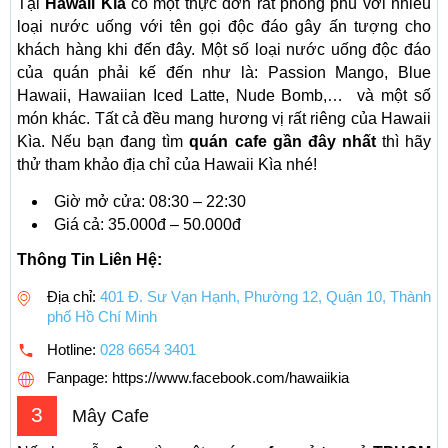
Tại
Hawaii Kìa
có một thực đơn rất phong phú với nhiều
loại nước uống với tên gọi độc đáo gây ấn tượng cho
khách hàng khi đến đây. Một số loại nước uống độc đáo
của quán phải kế đến như là: Passion Mango, Blue
Hawaii, Hawaiian Iced Latte, Nude Bomb,… và một số
món khác. Tất cả đều mang hương vị rất riêng của Hawaii
Kìa. Nếu bạn đang tìm
quán cafe gần đây nhất
thì hãy
thử tham khảo địa chỉ của Hawaii Kìa nhé!
Giờ mở cửa: 08:30 – 22:30
Giá cả: 35.000đ – 50.000đ
Thông Tin Liên Hệ:
Địa chỉ:
401 Đ. Sư Vạn Hạnh, Phường 12, Quận 10, Thành
phố Hồ Chí Minh
Hotline:
028 6654 3401
Fanpage: https://www.facebook.com/hawaiikia
3
Mây Cafe