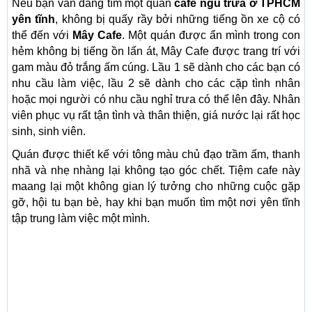
Nếu bạn vẫn đang tìm một quán
cafe ngủ trưa ở TPHCM
yên tĩnh
, không bị quấy rầy bởi những tiếng ồn xe cộ có
thể đến với
Mây Cafe
. Một quán được ẩn mình trong con
hẻm không bị tiếng ồn lấn át, Mây Cafe được trang trí với
gam màu đỏ trắng ấm cúng. Lầu 1 sẽ dành cho các bạn có
nhu cầu làm việc, lầu 2 sẽ dành cho các cặp tình nhân
hoặc mọi người có nhu cầu nghỉ trưa có thể lên đây. Nhân
viên phục vụ rất tận tình và thân thiện, giá nước lại rất học
sinh, sinh viên.
Quán được thiết kế với tông màu chủ đạo trầm ấm, thanh
nhã và nhẹ nhàng lại không tạo góc chết. Tiệm cafe này
maang lại một không gian lý tưởng cho những cuộc gặp
gỡ, hội tu bạn bè, hay khi bạn muốn tìm một nơi yên tĩnh
tập trung làm việc một mình.