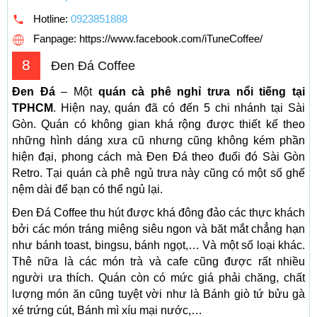
Hotline:
0923851888
Fanpage: https://www.facebook.com/iTuneCoffee/
8
Đen Đá Coffee
Đen Đá
– Một
quán cà phê nghỉ trưa nổi tiếng tại
TPHCM
. Hiện nay, quán đã có đến 5 chi nhánh tại Sài
Gòn. Quán có không gian khá rộng được thiết kế theo
những hình dáng xưa cũ nhưng cũng không kém phần
hiện đại, phong cách mà Đen Đá
theo đuổi đó Sài Gòn
Retro
. Tại quán cà phê ngủ trưa này cũng có một số ghế
nệm dài để bạn có thể ngủ lại.
Đen Đá Coffee thu hút được khá đông đảo các thực khách
bởi các món tráng miệng siêu ngon và băt mắt chẳng hạn
như bánh toast, bingsu, bánh ngọt,… Và một số loại khác.
Thê nữa là các món trà và cafe cũng được rất nhiều
người ưa thích. Quán còn có mức giá phải chăng, chất
lượng món ăn cũng tuyệt vời như là Bánh giò tứ bửu gà
xé trứng cút, Bánh mì xíu mại nước,…