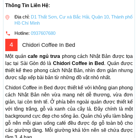
Thông Tin Liên Hệ:
Địa chỉ:
D1 Thất Sơn, Cư xá Bắc Hải, Quận 10, Thành phố
Hồ Chí Minh
Hotline:
0937607680
4
Chidori Coffee In Bed
Một quán
cafe ngủ trưa
phong cách Nhật Bản được tọa
lạc tại Sài Gòn đó là
Chidori Coffee in Bed
. Quán được
thiết kế theo phong cách Nhật Bản, nhìn đơn giản nhưng
được sắp xếp bài bản từ những đồ vật nhỏ nhất.
Chidori Coffee in Bed được thiết kế với không gian phong
cách Nhật Bản nên vừa mang nét dễ thương, vừa đơn
giản, lại còn tinh tế. Ở phía bên ngoài quán được thiết kế
với tông trắng, gỗ và xanh của cây lá. Đây chính là một
background cực đẹp cho sống ảo. Quán chủ yếu làm bằng
gỗ nên mỗi gian uống café đều được ốp gỗ toàn bộ cho
các giường tầng. Mỗi giường khá lớn nên sẽ chứa được
tầm 3, 4 bạn.