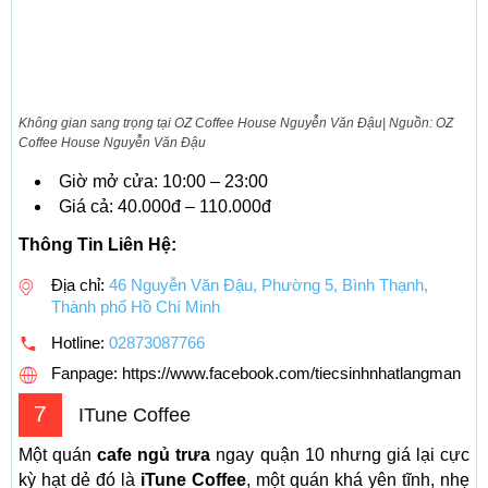
Không gian sang trọng tại OZ Coffee House Nguyễn Văn Đậu| Nguồn: OZ
Coffee House Nguyễn Văn Đậu
Giờ mở cửa: 10:00 – 23:00
Giá cả: 40.000đ – 110.000đ
Thông Tin Liên Hệ:
Địa chỉ:
46 Nguyễn Văn Đậu, Phường 5, Bình Thạnh,
Thành phố Hồ Chí Minh
Hotline:
02873087766
Fanpage: https://www.facebook.com/tiecsinhnhatlangman
7
ITune Coffee
Một quán
cafe ngủ trưa
ngay quận 10 nhưng giá lại cực
kỳ hạt dẻ đó là
iTune Coffee
, một quán khá yên tĩnh, nhẹ