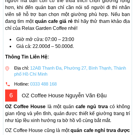
người mà bạn còn có thể thỏa thích chọn giường rộng
hơn, khi đến quán bạn chỉ cần nói số người đi thì nhân
viên sẽ hỗ trợ bạn chọn một giường phù hợp. Nếu bạn
đang tìm một
quán cafe giá rẻ
thì hãy thử tham khảo địa
chỉ của Relax Garden Coffee nhé!
Giờ mở cửa: 07:00 – 23:00
Giá cả: 22.000đ – 50.000đ.
Thông Tin Liên Hệ:
Địa chỉ:
12AB Thanh Đa, Phường 27, Bình Thạnh, Thành
phố Hồ Chí Minh
Hotline:
0333 488 168
6
OZ Coffee House Nguyễn Văn Đậu
OZ Coffee House
là một quán
cafe ngủ trưa
có không
gian rộng và yên tĩnh, quán được thiết kế giường trang trí
như túp lều xinh hướng ra bờ hồ vô cùng bắt mắt.
OZ Coffee House cũng là một
quán cafe nghỉ trưa được