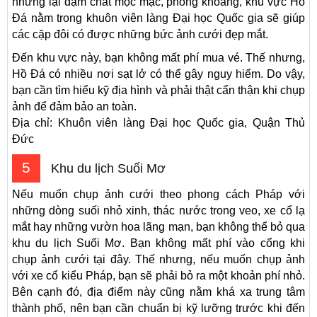
nhưng lại đậm chất mộc mạc, phóng khoáng, khu vực Hồ
Đá nằm trong khuôn viên làng Đại học Quốc gia sẽ giúp
các cặp đôi có được những bức ảnh cưới đẹp mắt.
Đến khu vực này, bạn không mất phí mua vé. Thế nhưng,
Hồ Đá có nhiều nơi sạt lở có thể gây nguy hiểm. Do vậy,
bạn cần tìm hiểu kỹ địa hình và phải thật cẩn thận khi chụp
ảnh để đảm bảo an toàn.
Địa chỉ: Khuôn viên làng Đại học Quốc gia, Quận Thủ
Đức
5
Khu du lịch Suối Mơ
Nếu muốn chụp ảnh cưới theo phong cách Pháp với
những dòng suối nhỏ xinh, thác nước trong veo, xe cổ lạ
mắt hay những vườn hoa lãng mạn, bạn không thể bỏ qua
khu du lịch Suối Mơ. Bạn không mất phí vào cổng khi
chụp ảnh cưới tại đây. Thế nhưng, nếu muốn chụp ảnh
với xe cổ kiểu Pháp, bạn sẽ phải bỏ ra một khoản phí nhỏ.
Bên cạnh đó, địa điểm này cũng nằm khá xa trung tâm
thành phố, nên bạn cần chuẩn bị kỹ lưỡng trước khi đến