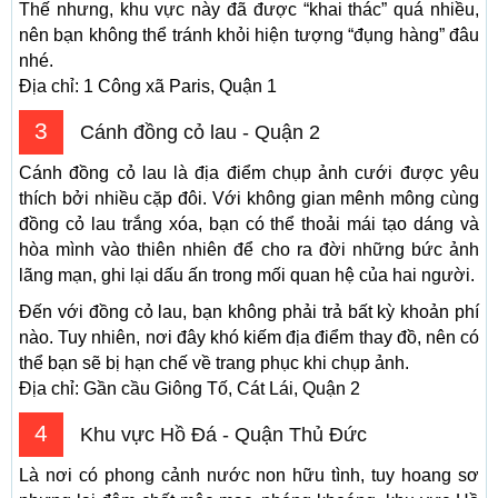
Thế nhưng, khu vực này đã được “khai thác” quá nhiều,
nên bạn không thể tránh khỏi hiện tượng “đụng hàng” đâu
nhé.
Địa chỉ: 1 Công xã Paris, Quận 1
3
Cánh đồng cỏ lau - Quận 2
Cánh đồng cỏ lau là địa điểm chụp ảnh cưới được yêu
thích bởi nhiều cặp đôi. Với không gian mênh mông cùng
đồng cỏ lau trắng xóa, bạn có thể thoải mái tạo dáng và
hòa mình vào thiên nhiên để cho ra đời những bức ảnh
lãng mạn, ghi lại dấu ấn trong mối quan hệ của hai người.
Đến với đồng cỏ lau, bạn không phải trả bất kỳ khoản phí
nào. Tuy nhiên, nơi đây khó kiếm địa điểm thay đồ, nên có
thể bạn sẽ bị hạn chế về trang phục khi chụp ảnh.
Địa chỉ: Gần cầu Giông Tố, Cát Lái, Quận 2
4
Khu vực Hồ Đá - Quận Thủ Đức
Là nơi có phong cảnh nước non hữu tình, tuy hoang sơ