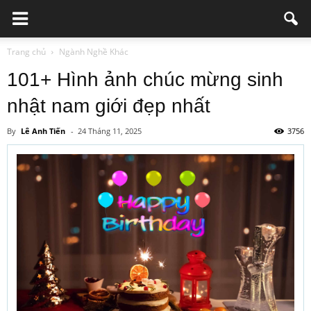
Trang chủ
Ngành Nghề Khác
101+ Hình ảnh chúc mừng sinh
nhật nam giới đẹp nhất
By
Lê Anh Tiến
-
24 Tháng 11, 2025
3756